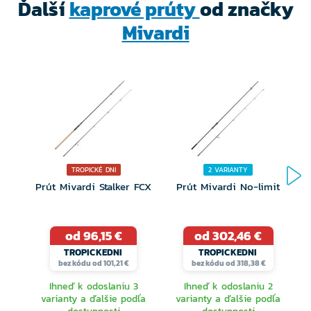
Ďalší
kaprové prúty
od značky
Mivardi
TROPICKÉ DNI
2 VARIANTY
Prút Mivardi Stalker FCX
Prút Mivardi No-limit
od 96,15 €
od 302,46 €
TROPICKEDNI
TROPICKEDNI
bez kódu od 101,21 €
bez kódu od 318,38 €
Ihneď k odoslaniu 3
Ihneď k odoslaniu 2
varianty a ďalšie podľa
varianty a ďalšie podľa