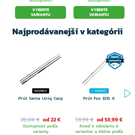
dostupnosti
dostupnosti
VYBERTE
VYBERTE
VARIANTU
VARIANTU
Najprodávanejší v kategórii
NOVINKA
7 VARIÁNT
Prút Sema Uniq Carp
Prút Fox EOS X
28,04 €
od 22 €
59,99 €
od 53,99 €
Dostupnosť podľa
Ihneď k odoslaniu 6
varianty
variantov a ďalšie podľa