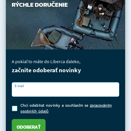
RÝCHLE DORUČENIE
A pokiaľ to máte do Liberca ďaleko,
začnite odoberať novinky
E-mail
Chci odebírat novinky a souhlasím se
zpracováním
osobních údajů
ODOBERAŤ