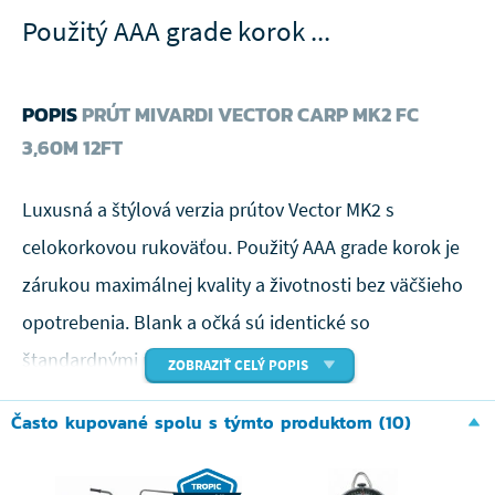
Použitý AAA grade korok ...
POPIS
PRÚT MIVARDI VECTOR CARP MK2 FC
3,60M 12FT
Luxusná a štýlová verzia prútov Vector MK2 s
celokorkovou rukoväťou. Použitý AAA grade korok je
zárukou maximálnej kvality a životnosti bez väčšieho
opotrebenia. Blank a očká sú identické so
štandardnými modelmi Vector MK2.
ZOBRAZIŤ CELÝ POPIS
Často kupované spolu s týmto produktom (10)