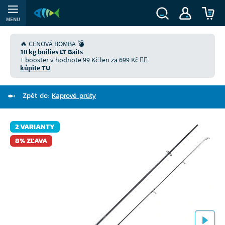
MENU
🔥 CENOVÁ BOMBA 💣
10 kg boilies LT Baits
+ booster v hodnote 99 Kč len za 699 Kč 👉🏻
kúpite TU
Zpět do:
Kaprové prúty
2 VARIANTY
8% ZĽAVA