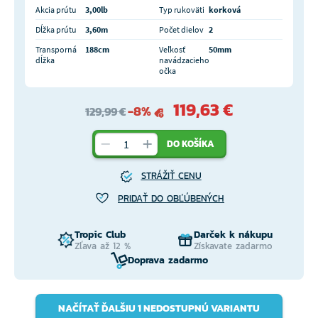
Akcia prútu
3,00lb
Typ rukoväti
korková
Dĺžka prútu
3,60m
Počet dielov
2
Transporná
188cm
Veľkosť
50mm
dĺžka
navádzacieho
očka
119,63 €
-8%
129,99 €
DO KOŠÍKA
STRÁŽIŤ CENU
PRIDAŤ DO OBĽÚBENÝCH
Tropic Club
Darček k nákupu
Zľava až 12 %
Získavate zadarmo
Doprava zadarmo
NAČÍTAŤ ĎALŠIU 1 NEDOSTUPNÚ VARIANTU