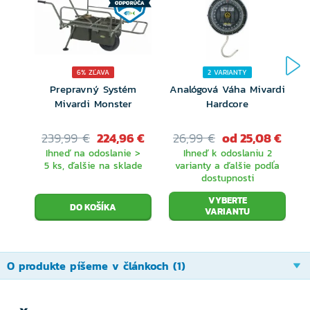
6% ZĽAVA
2 VARIANTY
Prepravný Systém
Analógová Váha Mivardi
Mivardi Monster
Hardcore
P
239,99 €
224,96 €
26,99 €
od 25,08 €
Ihneď na odoslanie >
Ihneď k odoslaniu 2
5 ks, ďalšie na sklade
varianty a ďalšie podľa
dostupnosti
VYBERTE
VARIANTU
O produkte píšeme v článkoch (1)