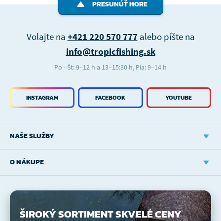
PRESUNÚŤ HORE
Volajte na
+421 220 570 777
alebo píšte na
info@tropicfishing.sk
Po - Št: 9–12 h a 13–15:30 h, Pia: 9–14 h
INSTAGRAM
FACEBOOK
YOUTUBE
NAŠE SLUŽBY
O NÁKUPE
ŠIROKÝ SORTIMENT
SKVELÉ CENY