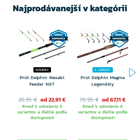
Najprodávanejší v kategórii
NOVINKA
6 VARIÁNT
Prút Delphin Wasabi
Prút Delphin Magma
Feeder NXT
Legend4ry
26,95 €
od 22,91 €
78,95 €
od 67,11 €
Ihneď k odoslaniu 5
Ihneď k odoslaniu 6
variantov a ďalšie podľa
variantov a ďalšie podľa
dostupnosti
dostupnosti