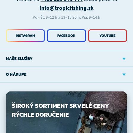
info@tropicfishing.sk
Po - Št: 9–12 h a 13–15:30 h, Pia: 9–14 h
INSTAGRAM
FACEBOOK
YOUTUBE
NAŠE SLUŽBY
O NÁKUPE
ŠIROKÝ SORTIMENT
SKVELÉ CENY
RÝCHLE DORUČENIE