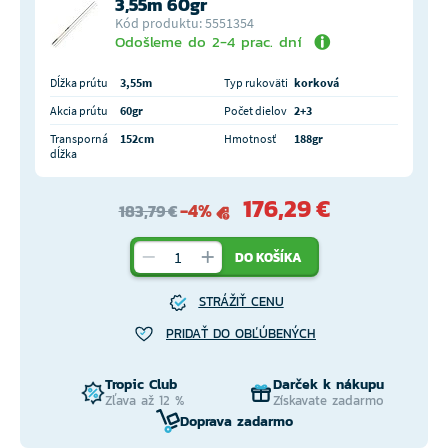
3,55m 60gr
Kód produktu: 5551354
Odošleme do 2-4 prac. dní
Dĺžka prútu
3,55m
Typ rukoväti
korková
Akcia prútu
60gr
Počet dielov
2+3
Transporná
152cm
Hmotnosť
188gr
dĺžka
176,29 €
-4%
183,79 €
DO KOŠÍKA
STRÁŽIŤ CENU
PRIDAŤ DO OBĽÚBENÝCH
Tropic Club
Darček k nákupu
Zľava až 12 %
Získavate zadarmo
Doprava zadarmo