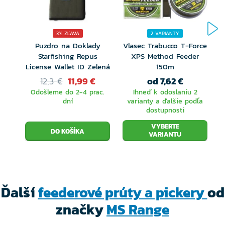
24 až 30 ton. Je osadený kvalitnými SIC očkami typu
K. Korková rukoväť je čiastočne potiahnutá
3% ZĽAVA
2 VARIANTY
materiálom EVA, ktorý zaručuje bezpečné uchopenie
Puzdro na Doklady
Vlasec Trabucco T-Force
Starfishing Repus
XPS Method Feeder
aj za zlých klimatických podmienok. Všetky modely sú
License Wallet ID Zelená
150m
dodávané s tromi náhradnými špičkami.
12,3 €
11,99 €
od 7,62 €
Odošleme do 2-4 prac.
Ihneď k odoslaniu 2
dní
varianty a ďalšie podľa
dostupnosti
VYBERTE
VARIANTU
Ďalší
feederové prúty a pickery
od
značky
MS Range