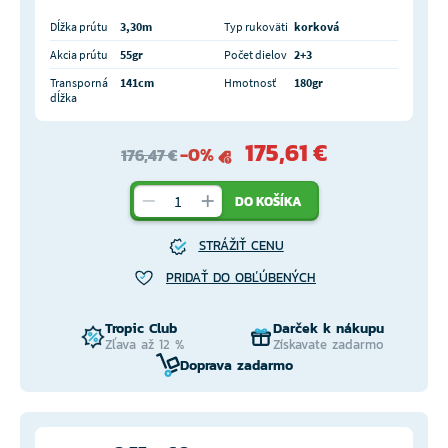
Dĺžka prútu
3,30m
Typ rukoväti
korková
Akcia prútu
55gr
Počet dielov
2+3
Transporná
141cm
Hmotnosť
180gr
dĺžka
175,61 €
-0%
176,47 €
DO KOŠÍKA
STRÁŽIŤ CENU
PRIDAŤ DO OBĽÚBENÝCH
Tropic Club
Darček k nákupu
Zľava až 12 %
Získavate zadarmo
Doprava zadarmo