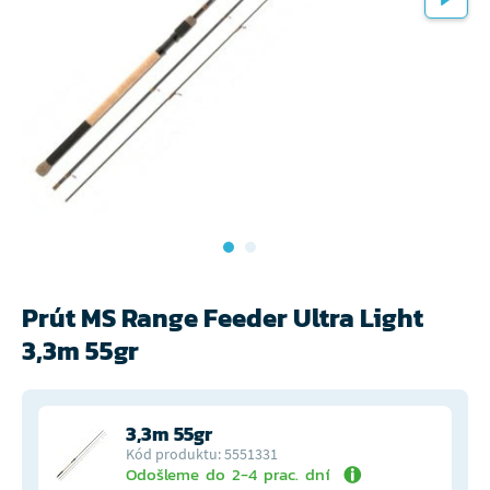
Prút MS Range Feeder Ultra Light
3,3m 55gr
3,3m 55gr
Kód produktu: 5551331
Odošleme do 2-4 prac. dní