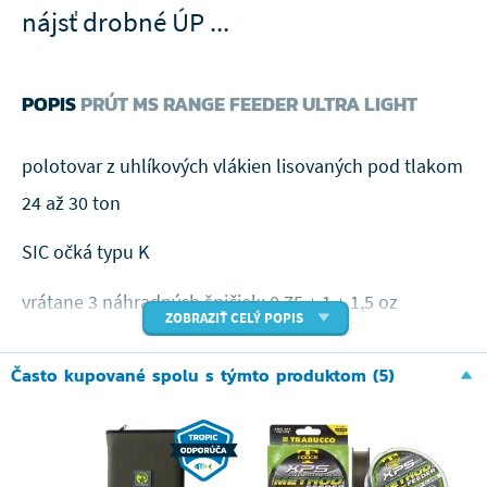
nájsť drobné ÚP ...
POPIS
PRÚT MS RANGE FEEDER ULTRA LIGHT
polotovar z uhlíkových vlákien lisovaných pod tlakom
24 až 30 ton
SIC očká typu K
vrátane 3 náhradných špičiek: 0,75 + 1 + 1,5 oz
ZOBRAZIŤ CELÝ POPIS
priemer špičky: 2,40 mm
Často kupované spolu s týmto produktom (5)
Ako už názov napovedá, jedná sa o Feederové prút
určený pre ultra ľahkú záťaž. Prút je vyrobený z
kvalitných uhlíkových vlákien lisovaných pod tlakom