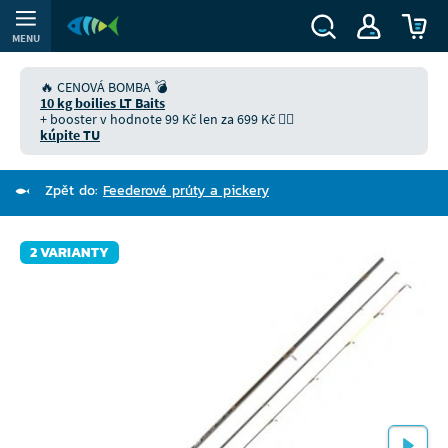
MENU
🔥 CENOVÁ BOMBA 💣
10 kg boilies LT Baits
+ booster v hodnote 99 Kč len za 699 Kč 👉🏻
kúpite TU
Zpět do:
Feederové prúty a pickery
2 VARIANTY