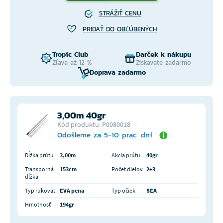
STRÁŽIŤ CENU
PRIDAŤ DO OBĽÚBENÝCH
Tropic Club
Darček k nákupu
Zľava až 12 %
Získavate zadarmo
Doprava zadarmo
3,00m 40gr
Kód produktu: P0080018
Odošleme za 5-10 prac. dní
Dĺžka prútu
3,00m
Akcia prútu
40gr
Transporná
153cm
Počet dielov
2+3
dĺžka
Typ rukoväti
EVA pena
Typ očiek
SEA
Hmotnosť
194gr