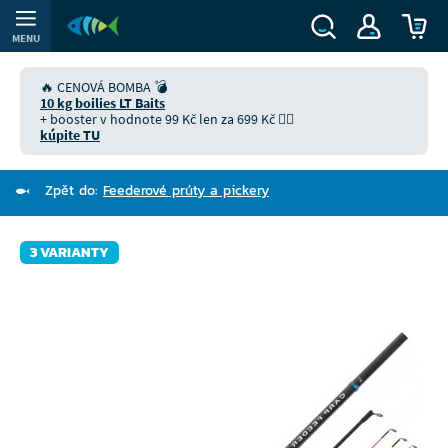
MENU
🔥 CENOVÁ BOMBA 💣
10 kg boilies LT Baits
+ booster v hodnote 99 Kč len za 699 Kč 👉🏻
kúpite TU
Zpět do:
Feederové prúty a pickery
3 VARIANTY