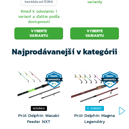
varianty
bez kódu od 77,99 €
Ihneď k odoslaniu 1
variant a ďalšie podľa
dostupnosti
VYBERTE
VYBERTE
VARIANTU
VARIANTU
Najprodávanejší v kategórii
NOVINKA
6 VARIÁNT
Prút Delphin Wasabi
Prút Delphin Magma
Feeder NXT
Legend4ry