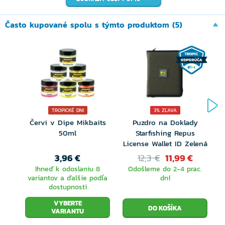
úpravou prešla aj zdokonalená akcia prútu.
Často kupované spolu s týmto produktom (5)
Séria MONSTER X je nastavená tak, aby pokryla všetky
situácie a spôsoby rybolovu.
Akcia prútu je skvelá a plynulá, vychutnáte si s ním
dokonale aj tú najmenšiu rybu.
Balenie obsahuje 3x výmennú špičku:
1oz, 1,5oz, 2oz
TROPICKÉ DNI
3% ZĽAVA
Červi v Dipe Mikbaits
Puzdro na Doklady
Odporúčaná sila vlasca:
4-8lb
50ml
Starfishing Repus
Na výber z prútov dĺžky:
9-11ft
License Wallet ID Zelená
3,96 €
12,3 €
11,99 €
Odhodová záťaž prútov od 30 do 50gr
(podľa zvolenej varianty
Ihneď k odoslaniu 8
Odošleme do 2-4 prac.
prútu)
variantov a ďalšie podľa
dní
dostupnosti
VYBERTE
VARIANTU