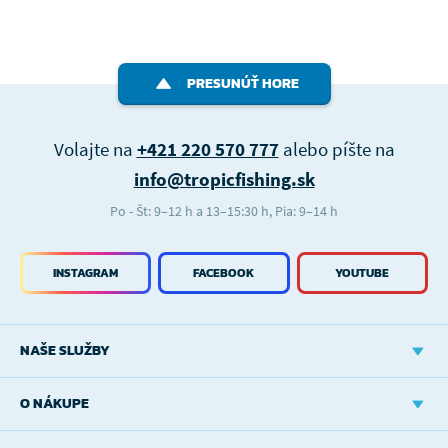
PRESUNÚŤ HORE
Volajte na
+421 220 570 777
alebo píšte na
info@tropicfishing.sk
Po - Št: 9–12 h a 13–15:30 h, Pia: 9–14 h
INSTAGRAM
FACEBOOK
YOUTUBE
NAŠE SLUŽBY
O NÁKUPE