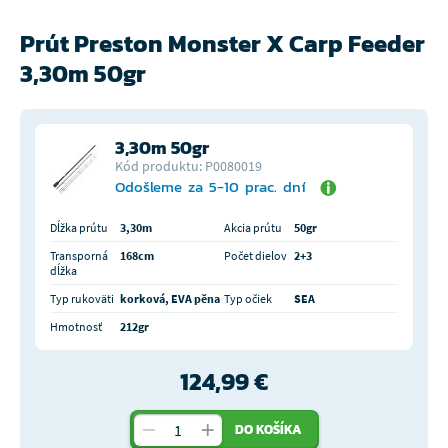
Prút Preston Monster X Carp Feeder
3,30m 50gr
3,30m 50gr
Kód produktu: P0080019
Odošleme za 5-10 prac. dní
Dĺžka prútu
3,30m
Akcia prútu
50gr
Transporná
168cm
Počet dielov
2+3
dĺžka
Typ rukoväti
korková, EVA pěna
Typ očiek
SEA
Hmotnosť
212gr
124,99 €
DO KOŠÍKA