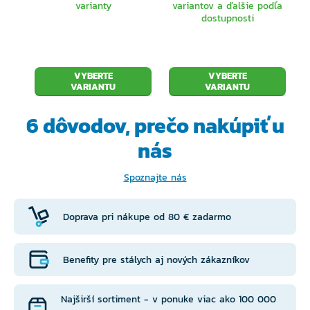
varianty
variantov a ďalšie podľa
prút s veľmi rýchlou akciou unikátne kombinuje silu a
dostupnosti
citlivosť, čo je jeho bezkonkurenčná vlastnosť. Počas
testovania bolo s týmto prútom dosiahnuté hodov s
VYBERTE
VYBERTE
nameranou vzdialenosťou presahujúcej 200m!
VARIANTU
VARIANTU
6 dôvodov, prečo
nakúpiť u
nás
Spoznajte nás
Doprava pri nákupe od 80 € zadarmo
Benefity pre stálych aj nových zákazníkov
Najširší sortiment - v ponuke viac ako 100 000