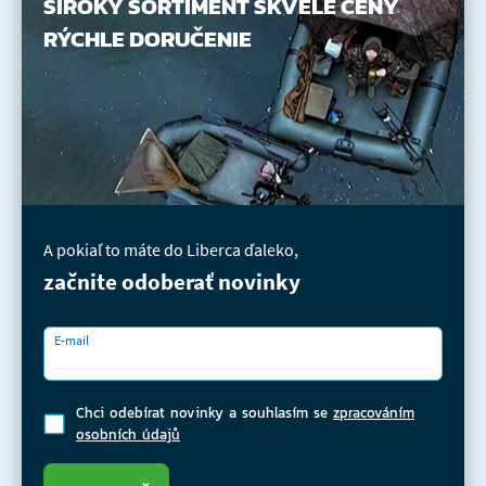
ŠIROKÝ SORTIMENT
SKVELÉ CENY
RÝCHLE DORUČENIE
A pokiaľ to máte do Liberca ďaleko,
začnite odoberať novinky
E-mail
Chci odebírat novinky a souhlasím se
zpracováním
osobních údajů