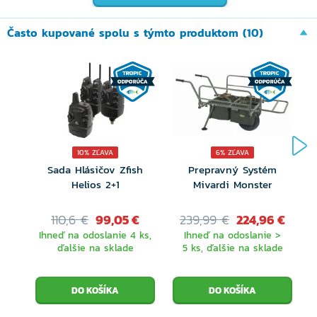
Veľmi štíhly blank zosilnený v oblasti spoja
pre skvelú pevnosť
Často kupované spolu s týmto produktom (10)
Veľmi ľahké 50mm navádzací očko Pac Bay
Minimá u všetkých modelov
16mm koncové očko Anti-FRAP, ktoré
pomáha predchádzať zlomeniu
18mm sedlo navijaku zo strojovo obrábaného
10% ZĽAVA
6% ZĽAVA
Sada Hlásičov Zfish
Prepravný Systém
1K karbónu osadené Fuji objímkami
Helios 2+1
Mivardi Monster
Dymové prvky Gun Smoke kombinované s
110,6 €
99,05 €
239,99 €
224,96 €
čiernymi omotávkami
Ihneď na odoslanie 4 ks,
Ihneď na odoslanie >
ďalšie na sklade
5 ks, ďalšie na sklade
Laserom rytá kovová koncovka
Plná rukoväť z prvotriedneho korku