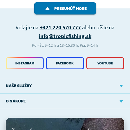
PRESUNÚŤ HORE
Volajte na
+421 220 570 777
alebo píšte na
info@tropicfishing.sk
Po - Št: 9–12 h a 13–15:30 h, Pia: 9–14 h
INSTAGRAM
FACEBOOK
YOUTUBE
NAŠE SLUŽBY
O NÁKUPE