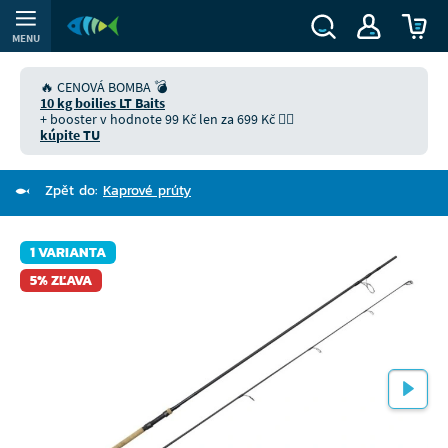
MENU
🔥 CENOVÁ BOMBA 💣
10 kg boilies LT Baits
+ booster v hodnote 99 Kč len za 699 Kč 👉🏻
kúpite TU
Zpět do:
Kaprové prúty
1 VARIANTA
5% ZĽAVA