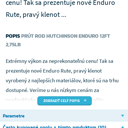
cenu! Tak sa prezentuje nové Enduro
Rute, pravý klenot ...
POPIS
PRÚT ROD HUTCHINSON ENDURO 12FT
2,75LB
Extrémny výkon za neprekonateľnú cenu! Tak sa
prezentuje nové Enduro Rute, pravý klenot
vyrobený z najlepších materiálov, ktoré sú na trhu
dostupné. Veríme u nás nízkym cenám za
predpokladu, že sú synonymom pre kvalitu.
ZOBRAZIŤ CELÝ POPIS
Je jedno, či ste začiatočník alebo expert, doprajte
Parametre
si vždy do najlepší! Rod Hutchinson vie, ako Vám
Často kupované spolu s týmto produktom (10)