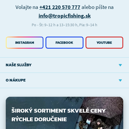
Volajte na
+421 220 570 777
alebo píšte na
info@tropicfishing.sk
Po - Št: 9–12 h a 13–15:30 h, Pia: 9–14 h
INSTAGRAM
FACEBOOK
YOUTUBE
NAŠE SLUŽBY
O NÁKUPE
ŠIROKÝ SORTIMENT
SKVELÉ CENY
RÝCHLE DORUČENIE