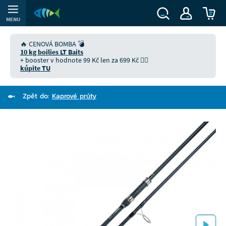
MENU
🔥 CENOVÁ BOMBA 💣
10 kg boilies LT Baits
+ booster v hodnote 99 Kč len za 699 Kč 👉🏻
kúpite TU
Zpět do:
Kaprové prúty