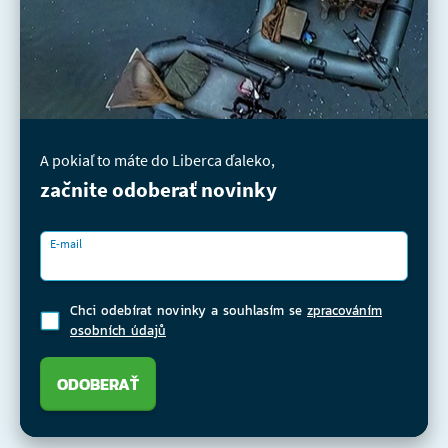
A pokiaľ to máte do Liberca ďaleko,
začnite odoberať novinky
E-mail
Chci odebírat novinky a souhlasím se
zpracováním
osobních údajů
ODOBERAŤ