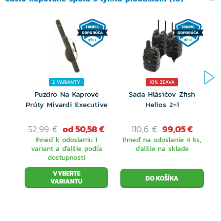
môže vždy ponúknuť to najlepšie! Srdečne vítame
Enduro!
Tenký blank z karbónu 24 T
Ľahko matovaný vzhľad
Skrátená rukoväť s eloxovanými hliníkovými
2 VARIANTY
10% ZĽAVA
Puzdro Na Kaprové
Sada Hlásičov Zfish
krúžkami
Prúty Mivardi Executive
Helios 2+1
rukoväť EVA
52,99 €
od 50,58 €
110,6 €
99,05 €
Držiak navijaka DPS18 Gunsmoke
Ihneď k odoslaniu 1
Ihneď na odoslanie 4 ks,
variant a ďalšie podľa
ďalšie na sklade
Dvojitá očká SX
dostupnosti
Čierne ovinutie so zeleným zdobením
VYBERTE
VARIANTU
9 dostupných modelov