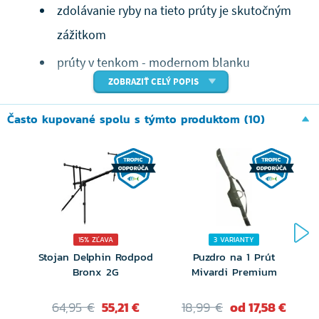
zdolávanie ryby na tieto prúty je skutočným
zážitkom
prúty v tenkom - modernom blanku
ZOBRAZIŤ CELÝ POPIS
prúty sú vhodné aj na ďaleké hody -
nahadzujete výrazne ďalej ako ostatní
Často kupované spolu s týmto produktom (10)
každý prút má svoje výrobné číslo je jedinečný
dlhá životnosť aj po 20 rokoch sú prúty ako
nové
nadčasový dizajn
15% ZĽAVA
3 VARIANTY
ak si kupujete rybársky prút SPORTEX tak si
Stojan Delphin Rodpod
Puzdro na 1 Prút
Bronx 2G
Mivardi Premium
kupujete zážitok ktorý vám žiadny iný prút
neposkytne
64,95 €
55,21 €
18,99 €
od 17,58 €