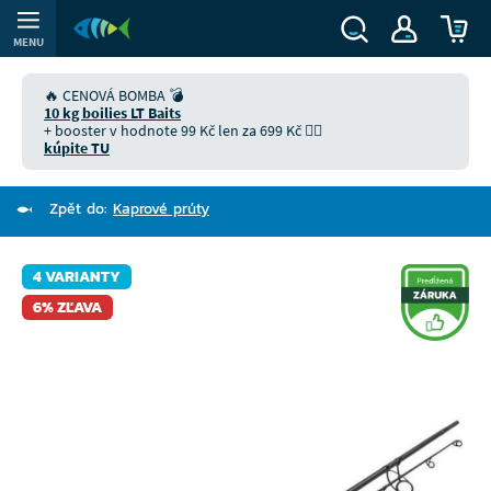
MENU
🔥 CENOVÁ BOMBA 💣
10 kg boilies LT Baits
+ booster v hodnote 99 Kč len za 699 Kč 👉🏻
kúpite TU
Zpět do:
Kaprové prúty
4 VARIANTY
6% ZĽAVA