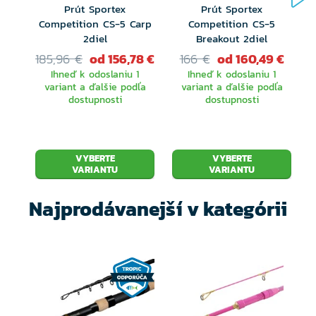
Prút Sportex
Prút Sportex
Competition CS-5 Carp
Competition CS-5
Tropic Fishing ako predajca poskytuje na celý výrobok
2diel
Breakout 2diel
zákonnú záruku v dĺžke trvania 24 mesiacov.
185,96 €
od 156,78 €
166 €
od 160,49 €
Ihneď k odoslaniu 1
Ihneď k odoslaniu 1
Značka Sportex Germany poskytuje nadštandardnú
variant a ďalšie podľa
variant a ďalšie podľa
dostupnosti
dostupnosti
záruku na samotný blank prútu v dĺžke 10 rokov od
zakúpenia výrobku.
Podmienkou pre uplatnenie záruky je registrácia
VYBERTE
VYBERTE
VARIANTU
VARIANTU
každého zakúpeného prútu v online systéme výrobcu.
Na registráciu je potrebné mať po ruke predajný
Najprodávanejší v kategórii
doklad (účtenku alebo faktúru) a visačku s unikátnym
kódom, ktorá je pripevnená na každom prúte.
Registrácia sa vykonáva v slovenčine priamo na
stránkach výrobcu:
https://garantie.sportex.de/