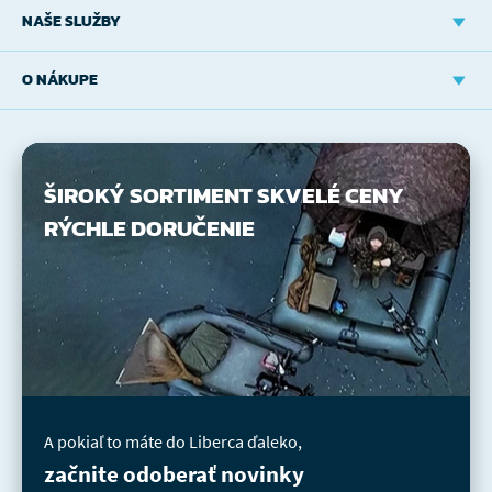
NAŠE SLUŽBY
O NÁKUPE
ŠIROKÝ SORTIMENT
SKVELÉ CENY
RÝCHLE DORUČENIE
A pokiaľ to máte do Liberca ďaleko,
začnite odoberať novinky