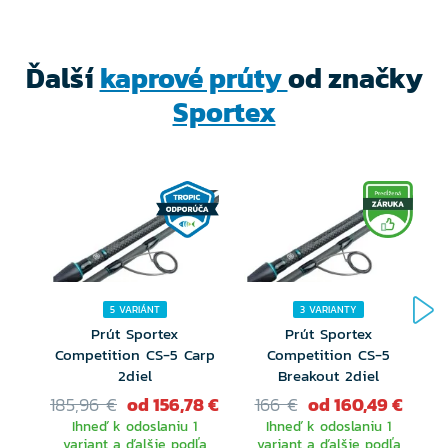
HT-Cross-Winding spletaných pásov sme vytvorili
prúty ktoré ľudia dlhodobo vyhľadávajú.
Ďalší
kaprové prúty
od značky
Sportex
Vysoko kvalitné Fuji diely, ako sú najlepšie očká a
sedlo navijáku dávajú prútom vynikajúci estetický
vzhľad a úžitkovú hodnotu po mnoho rokov. Boli
vyvinuté profesionálmi pre profesionálnych
kaprárov - ľudí, ktorí chcú mať vo výbave to
najlepšie.
5 VARIÁNT
3 VARIANTY
Prút Sportex
Prút Sportex
Competition CS-5 Carp
Competition CS-5
2diel
Breakout 2diel
185,96 €
od 156,78 €
166 €
od 160,49 €
Ihneď k odoslaniu 1
Ihneď k odoslaniu 1
variant a ďalšie podľa
variant a ďalšie podľa