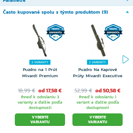
Prúty sú perfektné pre kaprárov, ktorí nechcú len
Často kupované spolu s týmto produktom (9)
ďaleko hádzať, ale očakávajú od prúta spoľahlivé
zaseknutie ryby bez ohľadu na vzdialenosť a
umožňujú rybárom vychutnať si súboj s rybou.
Competition Carp poskytujú potešenie a tiež budú
dobre vyzerať vo vašom stojane.
3 VARIANTY
2 VARIANTY
Puzdro na 1 Prút
Puzdro Na Kaprové
Sportex kaprové prúty kombinujú znalosti v dizajne
Mivardi Premium
Prúty Mivardi Executive
s optimálnou akciou a funkčnými vlastnosťami ako
18,99 €
od 17,58 €
52,99 €
od 50,58 €
žiadne iné prúty. Vďaka kvalitným vysoko
Ihneď k odoslaniu 3
Ihneď k odoslaniu 1
varianty a ďalšie podľa
variant a ďalšie podľa
modulovaným uhlíkovým vláknam alebo
dostupnosti
dostupnosti
optimálnej kombinácii kevlarových/vysoko
VYBERTE
VYBERTE
VARIANTU
VARIANTU
modulovaných uhlíkových vlákien s technológiou