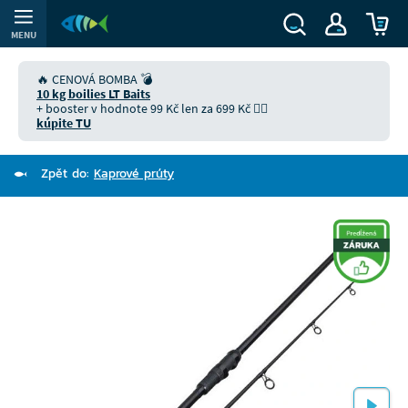
MENU
🔥 CENOVÁ BOMBA 💣
10 kg boilies LT Baits
+ booster v hodnote 99 Kč len za 699 Kč 👉🏻
kúpite TU
Zpět do:
Kaprové prúty