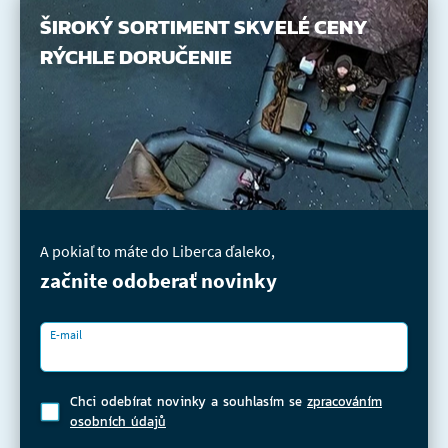
ŠIROKÝ SORTIMENT
SKVELÉ CENY
RÝCHLE DORUČENIE
A pokiaľ to máte do Liberca ďaleko,
začnite odoberať novinky
E-mail
Chci odebírat novinky a souhlasím se
zpracováním
osobních údajů