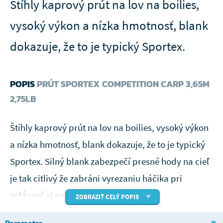
Štíhly kaprový prút na lov na boilies,
vysoký výkon a nízka hmotnosť, blank
dokazuje, že to je typický Sportex.
POPIS
PRÚT SPORTEX COMPETITION CARP 3,65M
2,75LB
Štíhly kaprový prút na lov na boilies, vysoký výkon
a nízka hmotnosť, blank dokazuje, že to je typický
Sportex. Silný blank zabezpečí presné hody na cieľ
je tak citlivý že zabráni vyrezaniu háčika pri
zolávaní aj najdivokejších kaprov.
ZOBRAZIŤ CELÝ POPIS
Parametre