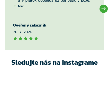
a v piatok doobeda uz bol balik v boxe.
Nic
Ověřený zákazník
26. 7. 2026
Sledujte nás na Instagrame