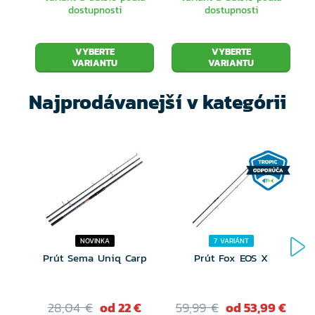
dostupnosti
dostupnosti
VYBERTE
VYBERTE
VARIANTU
VARIANTU
Najprodávanejší v kategórii
NOVINKA
7 VARIÁNT
Prút Sema Uniq Carp
Prút Fox EOS X
28,04 €
od 22 €
59,99 €
od 53,99 €