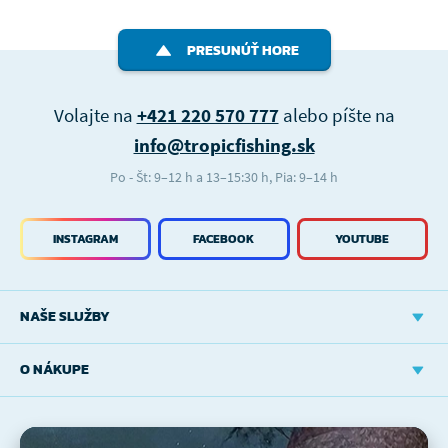
PRESUNÚŤ HORE
Volajte na
+421 220 570 777
alebo píšte na
info@tropicfishing.sk
Po - Št: 9–12 h a 13–15:30 h, Pia: 9–14 h
INSTAGRAM
FACEBOOK
YOUTUBE
NAŠE SLUŽBY
O NÁKUPE