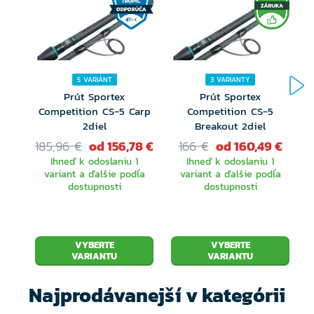
5 VARIÁNT
3 VARIANTY
Prút Sportex
Prút Sportex
Competition CS-5 Carp
Competition CS-5
2diel
Breakout 2diel
185,96 €
od 156,78 €
166 €
od 160,49 €
Ihneď k odoslaniu 1
Ihneď k odoslaniu 1
variant a ďalšie podľa
variant a ďalšie podľa
dostupnosti
dostupnosti
VYBERTE
VYBERTE
VARIANTU
VARIANTU
Najprodávanejší v kategórii