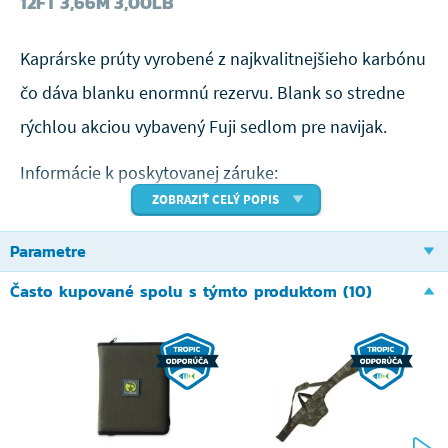
12FT 3,66M 3,00LB
Kaprárske
prúty vyrobené z najkvalitnejšieho karbónu
čo dáva blanku enormnú rezervu.
Blank
so stredne
rýchlou akciou
vybavený
Fuji
sedlom pre navijak.
Informácie k poskytovanej záruke:
ZOBRAZIŤ CELÝ POPIS
Tropic Fishing ako predajca poskytuje na celý výrobok
Parametre
zákonnú záruku v dĺžke trvania 24 mesiacov.
Značka Sportex Germany poskytuje nadštandardnú
Často kupované spolu s týmto produktom (10)
záruku na samotný blank prútu v dĺžke 10 rokov od
zakúpenia výrobku.
Podmienkou pre uplatnenie záruky je registrácia
každého zakúpeného prútu v online systéme výrobcu.