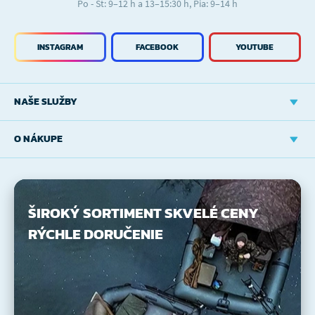
Po - Št: 9–12 h a 13–15:30 h, Pia: 9–14 h
INSTAGRAM
FACEBOOK
YOUTUBE
NAŠE SLUŽBY
O NÁKUPE
ŠIROKÝ SORTIMENT
SKVELÉ CENY
RÝCHLE DORUČENIE