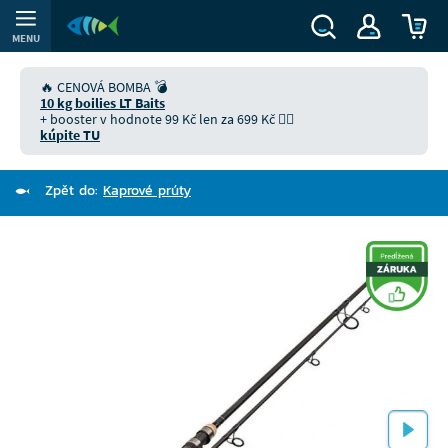
MENU
🔥 CENOVÁ BOMBA 💣
10 kg boilies LT Baits
+ booster v hodnote 99 Kč len za 699 Kč 👉🏻
kúpite TU
Zpět do:
Kaprové prúty