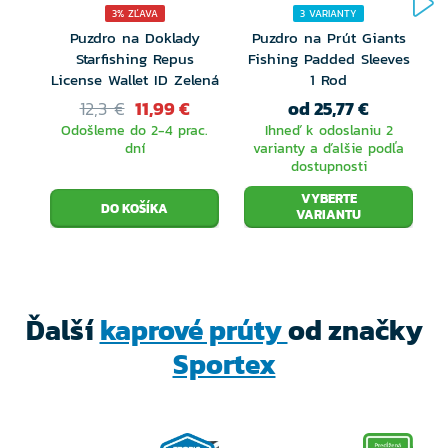
Na registráciu je potrebné mať po ruke predajný
3% ZĽAVA
3 VARIANTY
Puzdro na Doklady
Puzdro na Prút Giants
doklad (účtenku alebo faktúru) a visačku s unikátnym
Starfishing Repus
Fishing Padded Sleeves
kódom, ktorá je pripevnená na každom prúte.
License Wallet ID Zelená
1 Rod
12,3 €
11,99 €
od 25,77 €
Registrácia sa vykonáva v slovenčine priamo na
Odošleme do 2-4 prac.
Ihneď k odoslaniu 2
stránkach výrobcu:
https://garantie.sportex.de/
dní
varianty a ďalšie podľa
dostupnosti
VYBERTE
VARIANTU
Ďalší
kaprové prúty
od značky
Sportex