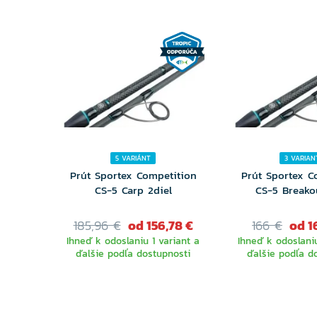
5 VARIÁNT
3 VARIAN
Prút Sportex Competition
Prút Sportex C
CS-5 Carp 2diel
CS-5 Breako
185,96 €
od 156,78 €
166 €
od 1
Ihneď k odoslaniu 1 variant a
Ihneď k odoslaniu
ďalšie podľa dostupnosti
ďalšie podľa d
VYBERTE
VYBER