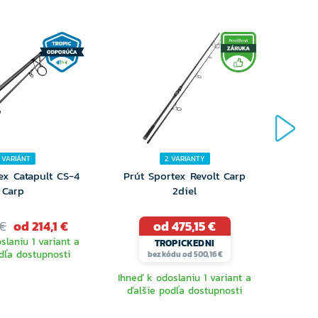
 VARIÁNT
2 VARIANTY
ex Catapult CS-4
Prút Sportex Revolt Carp
Prút 
Carp
2diel
 €
od 214,1 €
od 475,15 €
458
slaniu 1 variant a
Dost
TROPICKEDNI
dľa dostupnosti
bez kódu od 500,16 €
Ihneď k odoslaniu 1 variant a
ďalšie podľa dostupnosti
YBERTE
VYBERTE