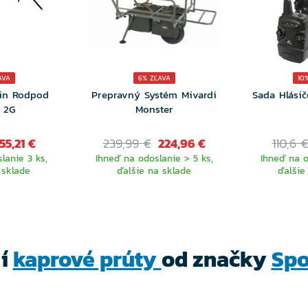
AVA
6% ZĽAVA
10
hin Rodpod
Prepravný Systém Mivardi
Sada Hlásič
 2G
Monster
55,21 €
239,99 €
224,96 €
110,6 
lanie 3 ks,
Ihneď na odoslanie > 5 ks,
Ihneď na o
 sklade
ďalšie na sklade
ďalšie
ší
kaprové prúty
od značky
Spo