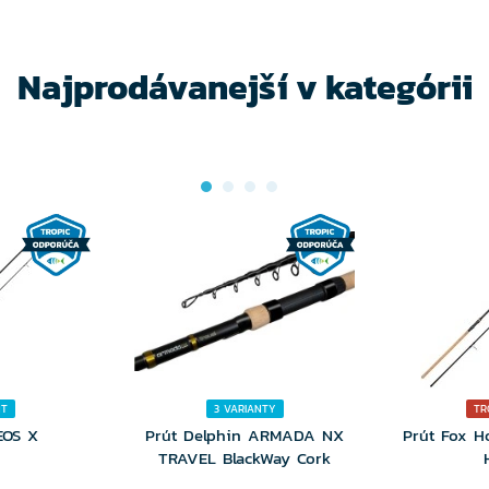
NTU
VARIANTU
VA
Najprodávanejší v kategórii
NT
3 VARIANTY
TR
EOS X
Prút Delphin ARMADA NX
Prút Fox H
TRAVEL BlackWay Cork