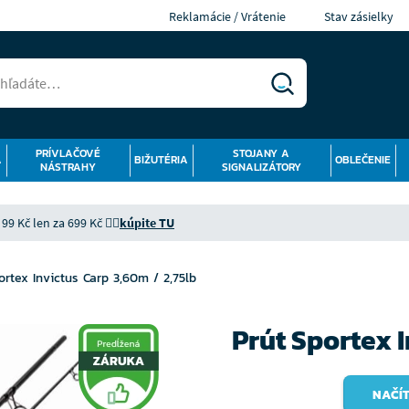
Reklamácie / Vrátenie
Stav zásielky
PRÍVLAČOVÉ
STOJANY A
Á
BIŽUTÉRIA
OBLEČENIE
NÁSTRAHY
SIGNALIZÁTORY
9 Kč len za 699 Kč 👉🏻
kúpite TU
ortex Invictus Carp 3,60m / 2,75lb
Prút Sportex I
NAČÍT