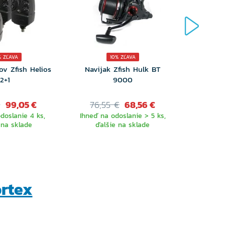
% ZĽAVA
10% ZĽAVA
ov Zfish Helios
Navijak Zfish Hulk BT
Puzdro
2+1
9000
Fishing
€
99,05 €
76,55 €
68,56 €
o
doslanie 4 ks,
Ihneď na odoslanie > 5 ks,
Ihneď k o
 na sklade
ďalšie na sklade
a ďalšie
rtex