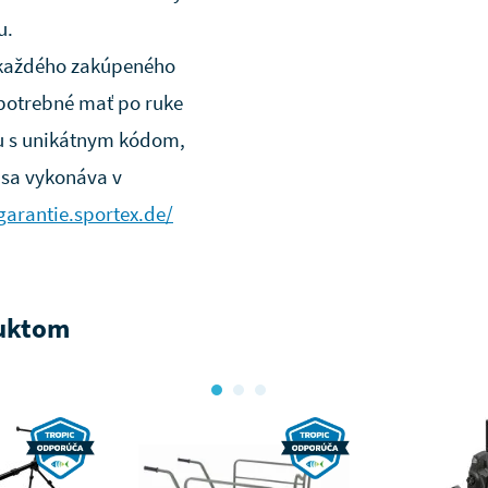
u.
a každého zakúpeného
 potrebné mať po ruke
ku s unikátnym kódom,
 sa vykonáva v
garantie.sportex.de/
duktom