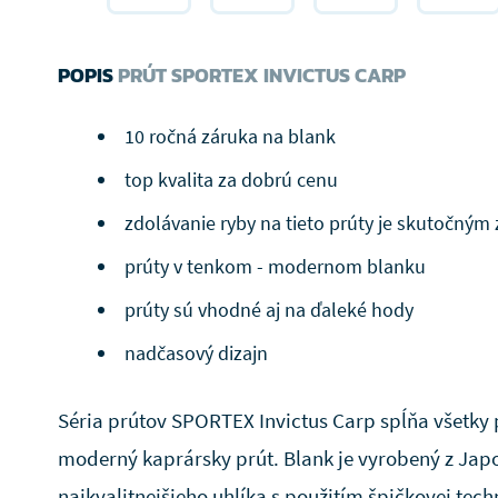
POPIS
PRÚT SPORTEX INVICTUS CARP
10 ročná záruka na blank
top kvalita za dobrú cenu
zdolávanie ryby na tieto prúty je skutočným
prúty v tenkom - modernom blanku
prúty sú vhodné aj na ďaleké hody
nadčasový dizajn
Séria prútov SPORTEX Invictus Carp spĺňa všetky
moderný kaprársky prút. Blank je vyrobený z Ja
najkvalitnejšieho uhlíka s použitím špičkovej te