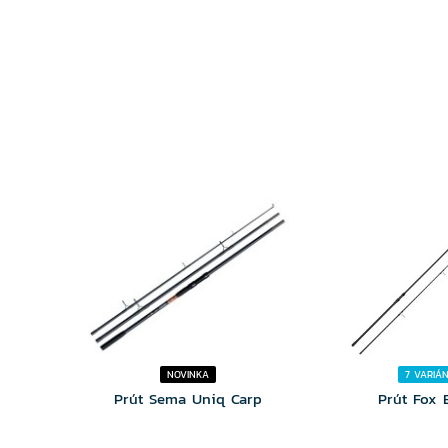
VARIANTU
VARIA
NOVINKA
7 VARIÁ
Prút Sema Uniq Carp
Prút Fox 