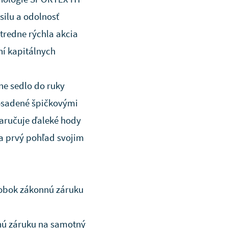
silu a odolnosť
Stredne rýchla akcia
ní kapitálnych
ne sedlo do ruky
 osadené špičkovými
aručuje ďaleké hody
na prvý pohľad svojim
robok zákonnú záruku
nú záruku na samotný