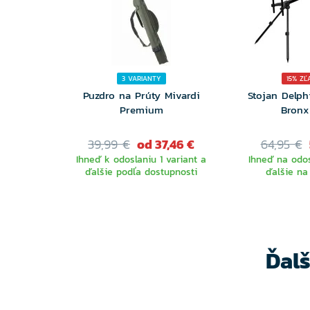
3 VARIANTY
15% ZĽ
Puzdro na Prúty Mivardi
Stojan Delp
Premium
Bronx
39,99 €
od 37,46 €
64,95 €
Ihneď k odoslaniu 1 variant a
Ihneď na odos
ďalšie podľa dostupnosti
ďalšie na
VYBERTE
VARIANTU
Ďal