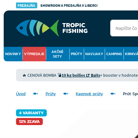
PREDAJŇA
SHOWROOM A PREDAJŇA V LIBERCI
AKČNÉ
NOVINKY
VÝPREDAJE
PRÚTY
NAVIJAKY
CAMPING
KRMIV
SETY
🔥 CENOVÁ BOMBA 💣
10 kg boilies LT Baits
+ booster v hodnote 9
Úvod
Prúty
Kaprové prúty
Prút Sp
4 VARIANTY
12% ZĽAVA