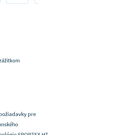
 zážitkom
 požiadavky pre
ponského
chnológie SPORTEX HT