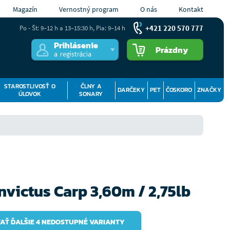
Magazín
Vernostný program
O nás
Kontakt
+421 220 570 777
Po - Št: 9–12 h a 13–15:30 h, Pia: 9–14 h
Prihlásenie
Prázdny
a registrácia
STAROSTLIVOSŤ O
ČLNY A
DARČEKY
PET
ČOSKORO
ZNAČKY
ÚLOVOK
SONARY
nvictus Carp 3,60m / 2,75lb
AŤ ĎALŠIE 4 NEDOSTUPNÉ VARIANTY