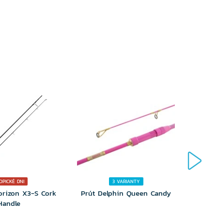
RIANTU
VARIANTU
OPICKÉ DNI
3 VARIANTY
orizon X3-S Cork
Prút Delphin Queen Candy
Prút 
Handle