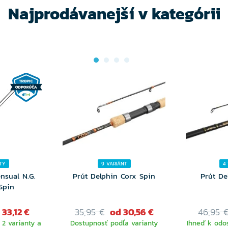
Najprodávanejší v kategórii
TY
9 VARIÁNT
4
nsual N.G.
Prút Delphin Corx Spin
Prút De
Spin
 33,12 €
35,95 €
od 30,56 €
46,95 
 2 varianty a
Dostupnosť podľa varianty
Ihneď k odos