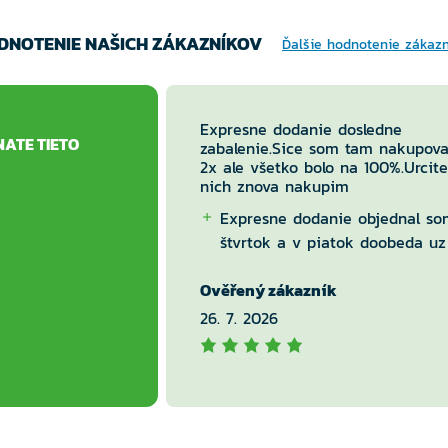
DNOTENIE NAŠICH ZÁKAZNÍKOV
Ďalšie hodnotenie zákaz
Expresne dodanie dosledne
NATE TIETO
zabalenie.Sice som tam nakupova
2x ale všetko bolo na 100%.Urcite
nich znova nakupim
Expresne dodanie objednal so
štvrtok a v piatok doobeda uz
balik v boxe.
Ověřený zákazník
Nic
26. 7. 2026