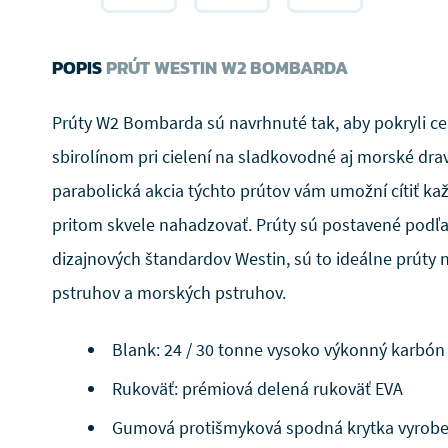
POPIS
PRÚT WESTIN W2 BOMBARDA
Prúty W2 Bombarda sú navrhnuté tak, aby pokryli ce
sbirolínom pri cielení na sladkovodné aj morské dravc
parabolická akcia týchto prútov vám umožní cítiť ka
pritom skvele nahadzovať. Prúty sú postavené podľ
dizajnových štandardov Westin, sú to ideálne prúty
pstruhov a morských pstruhov.
Blank: 24 / 30 tonne vysoko výkonný karbón
Rukoväť: prémiová delená rukoväť EVA
Gumová protišmyková spodná krytka vyrobe