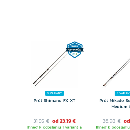
5 VARIÁNT
4 VARIAN
Prút Shimano FX XT
Prút Mikado Se
Medium 
31,95 €
od 23,19 €
36,98 €
od
Ihneď k odoslaniu 1 variant a
Ihneď k odoslaniu