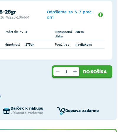
 8-28gr
Odošleme za 5-7 prac.
dní
tu: W226-1064-M
Počet dielov
4
Transporná
88cm
dĺžka
Hmotnosť
175gr
Použitie s
navijakom
DO KOŠÍKA
H
Darček k nákupu
Doprava zadarmo
Získavate zadarmo