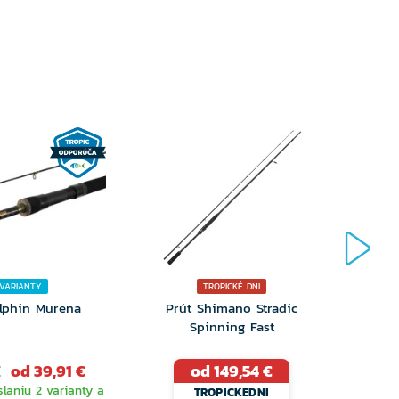
 VARIANTY
TROPICKÉ DNI
lphin Murena
Prút Shimano Stradic
Prút
Spinning Fast
€
od 39,91 €
od 149,54 €
31
laniu 2 varianty a
Ihneď 
TROPICKEDNI