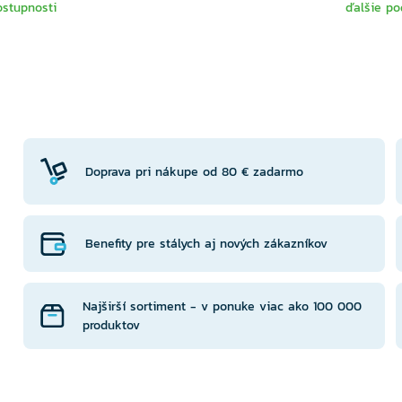
ostupnosti
ďalšie po
TE
VYBERTE
V
NTU
VARIANTU
VA
Doprava pri nákupe od 80 € zadarmo
Benefity pre stálych aj nových zákazníkov
Najširší sortiment - v ponuke viac ako 100 000
produktov