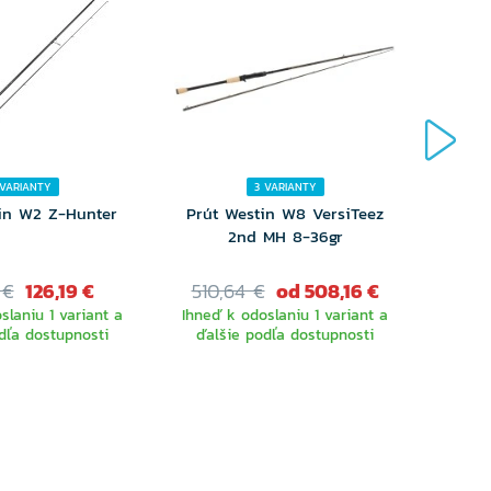
 VARIANTY
3 VARIANTY
in W2 Z-Hunter
Prút Westin W8 VersiTeez
Prút
2nd MH 8-36gr
 €
126,19 €
510,64 €
od 508,16 €
slaniu 1 variant a
Ihneď k odoslaniu 1 variant a
dľa dostupnosti
ďalšie podľa dostupnosti
Ihneď 
ďalš
YBERTE
VYBERTE
RIANTU
VARIANTU