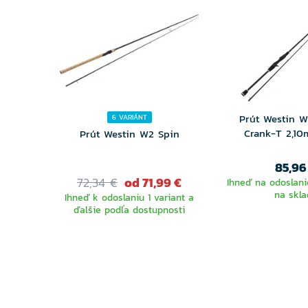
Prút Westin W
6 VARIÁNT
Crank-T 2,10
Prút Westin W2 Spin
85,96
72,34 €
od 71,99 €
Ihneď na odoslanie
na skla
Ihneď k odoslaniu 1 variant a
ďalšie podľa dostupnosti
VYBERTE
VARIANTU