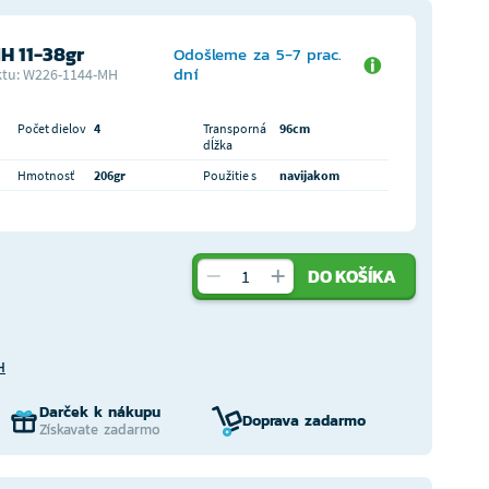
H 11-38gr
Odošleme za 5-7 prac.
dní
tu: W226-1144-MH
Počet dielov
4
Transporná
96cm
dĺžka
Hmotnosť
206gr
Použitie s
navijakom
DO KOŠÍKA
H
Darček k nákupu
Doprava zadarmo
Získavate zadarmo