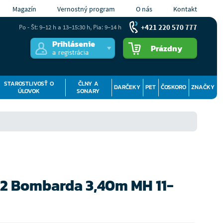
Magazín
Vernostný program
O nás
Kontakt
+421 220 570 777
Po - Št: 9–12 h a 13–15:30 h, Pia: 9–14 h
Prihlásenie
Prázdny
a registrácia
STAROSTLIVOSŤ O
ČLNY A
DARČEKY
PET
ČOSKORO
ZNAČKY
ÚLOVOK
SONARY
W2 Bombarda 3,40m MH 11-