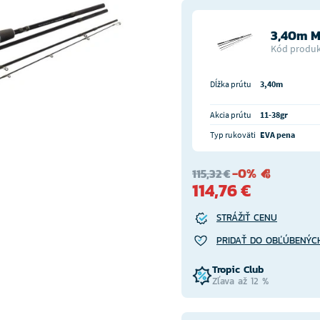
3,40m M
Kód produk
Dĺžka prútu
3,40m
Akcia prútu
11-38gr
Typ rukoväti
EVA pena
-0%
115,32 €
114,76 €
STRÁŽIŤ CENU
PRIDAŤ DO OBĽÚBENÝC
Tropic Club
Zľava až 12 %