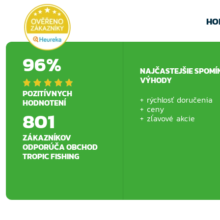
HO
96%
NAJČASTEJŠIE SPOMÍ
VÝHODY
POZITÍVNYCH
rýchlosť doručenia
HODNOTENÍ
ceny
801
zľavové akcie
ZÁKAZNÍKOV
ODPORÚČA OBCHOD
TROPIC FISHING