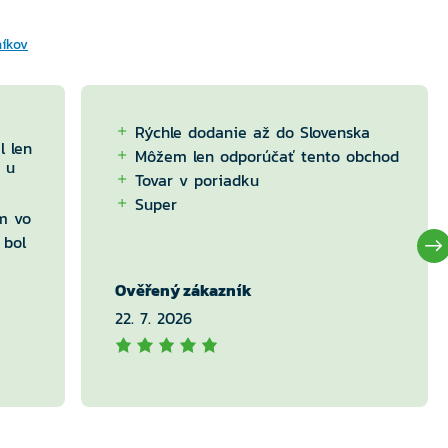
níkov
Rýchle dodanie až do Slovenska
l len
Môžem len odporúčať tento obchod
 u
Tovar v poriadku
Super
m vo
 bol
Ověřený zákazník
22. 7. 2026