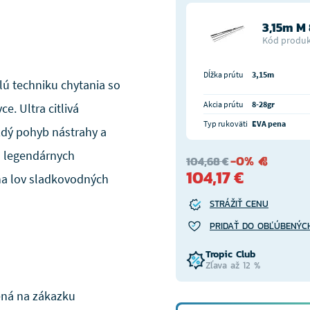
3,15m M
Kód produk
Dĺžka prútu
3,15m
lú techniku chytania so
Akcia prútu
8-28gr
e. Ultra citlivá
Typ rukoväti
EVA pena
ždý pohyb nástrahy a
a legendárnych
-0%
104,68 €
104,17 €
 na lov sladkovodných
STRÁŽIŤ CENU
PRIDAŤ DO OBĽÚBENÝC
Tropic Club
Zľava až 12 %
ná na zákazku