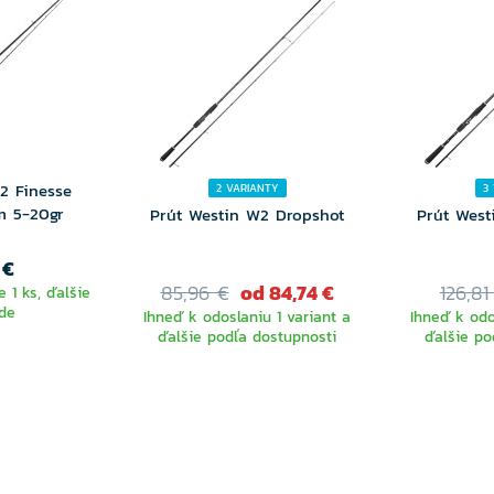
2 Finesse
2 VARIANTY
3
m 5-20gr
Prút Westin W2 Dropshot
Prút West
 €
85,96 €
od 84,74 €
126,81
 1 ks, ďalšie
de
Ihneď k odoslaniu 1 variant a
Ihneď k odo
ďalšie podľa dostupnosti
ďalšie po
VYBERTE
V
VARIANTU
VA