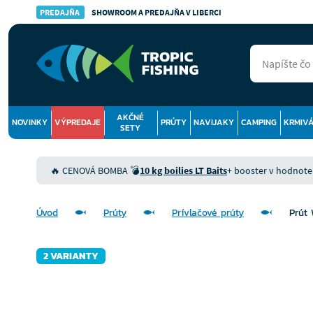
PREDAJŇA
SHOWROOM A PREDAJŇA V LIBERCI
AKČNÉ
NOVINKY
VÝPREDAJE
PRÚTY
NAVIJAKY
CAMPING
KRMIV
SETY
🔥 CENOVÁ BOMBA 💣
10 kg boilies LT Baits
+ booster v hodnote 9
Úvod
Prúty
Prívlačové prúty
Prút
2 VARIANTY