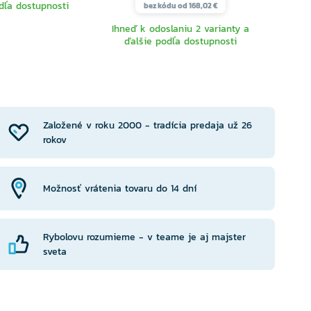
dľa dostupnosti
a ďa
bez kódu od 168,02 €
Ihneď k odoslaniu 2 varianty a
ďalšie podľa dostupnosti
YBERTE
VYBERTE
RIANTU
VARIANTU
Založené v roku 2000 - tradícia predaja už 26
rokov
Možnosť vrátenia tovaru do 14 dní
Rybolovu rozumieme - v teame je aj majster
sveta