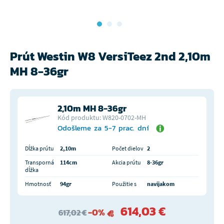
Prút Westin W8 VersiTeez 2nd 2,10m
MH 8-36gr
2,10m MH 8-36gr
Kód produktu: W820-0702-MH
Odošleme za 5-7 prac. dní
Dĺžka prútu
2,10m
Počet dielov
2
Transporná
114cm
Akcia prútu
8-36gr
dĺžka
Hmotnosť
94gr
Použitie s
navijakom
614,03 €
-0%
617,02 €