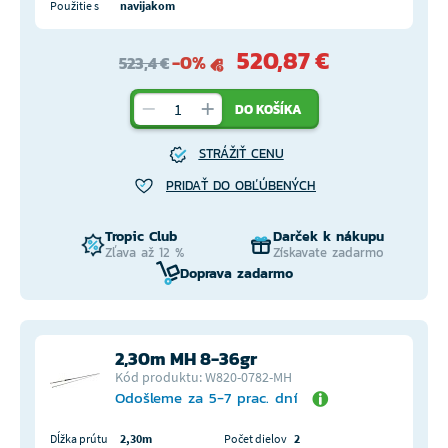
Použitie s
navijakom
520,87 €
-0%
523,4 €
DO KOŠÍKA
STRÁŽIŤ CENU
PRIDAŤ DO OBĽÚBENÝCH
Tropic Club
Darček k nákupu
Zľava až 12 %
Získavate zadarmo
Doprava zadarmo
2,30m MH 8-36gr
Kód produktu: W820-0782-MH
Odošleme za 5-7 prac. dní
Dĺžka prútu
2,30m
Počet dielov
2