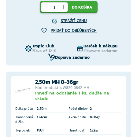
DO KOŠÍKA
STRÁŽIŤ CENU
PRIDAŤ DO OBĽÚBENÝCH
Tropic Club
Darček k nákupu
Zľava až 12 %
Získavate zadarmo
Doprava zadarmo
2,50m MH 8-36gr
Kód produktu: W820-0842-MH
Ihneď na odoslanie 1 ks, ďalšie na
sklade
Dĺžka prútu
2,50m
Počet dielov
2
Transporná
134cm
Akcia prútu
8-36gr
dĺžka
Typ očiek
FUJI
Hmotnosť
123gr