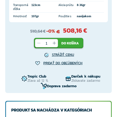
Transporná
123cm
Akcia prútu
8-36gr
dĺžka
Hmotnosť
107gr
Použitie s
navijakom
508,16 €
-0%
510,64 €
DO KOŠÍKA
STRÁŽIŤ CENU
PRIDAŤ DO OBĽÚBENÝCH
Tropic Club
Darček k nákupu
Zľava až 12 %
Získavate zadarmo
Doprava zadarmo
PRODUKT SA NACHÁDZA V KATEGÓRIACH