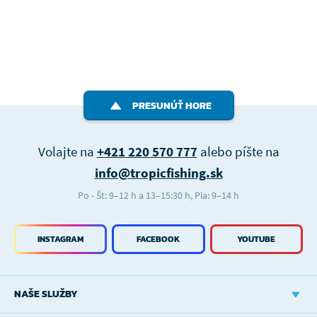
PRESUNÚŤ HORE
Volajte na
+421 220 570 777
alebo píšte na
info@tropicfishing.sk
Po - Št: 9–12 h a 13–15:30 h, Pia: 9–14 h
INSTAGRAM
FACEBOOK
YOUTUBE
NAŠE SLUŽBY