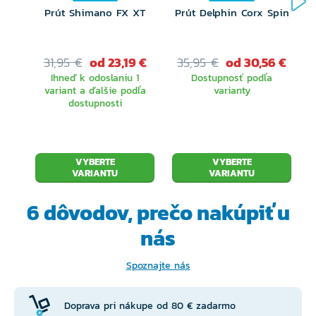
skrutkovacia karbónová kapucňa
Prút Shimano FX XT
Prút Delphin Corx Spin
Držiak háčika: Seaguide® oblúkový háčik 2,5
Dodávané v recyklovateľnej trojuholníkovej
31,95 €
od 23,19 €
35,95 €
od 30,56 €
Ihneď k odoslaniu 1
Dostupnosť podľa
kartónovej krabici a neoprénovej taške na
variant a ďalšie podľa
varianty
dostupnosti
prúty
Unikátne sériové číslo na každom prúte
VYBERTE
VYBERTE
VARIANTU
VARIANTU
6 dôvodov, prečo
nakúpiť u
nás
Spoznajte nás
Doprava pri nákupe od 80 € zadarmo