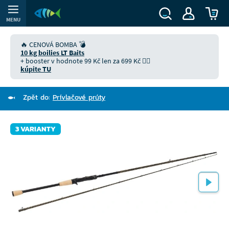
MENU
🔥 CENOVÁ BOMBA 💣
10 kg boilies LT Baits
+ booster v hodnote 99 Kč len za 699 Kč 👉🏻
kúpite TU
Zpět do:
Prívlačové prúty
3 VARIANTY