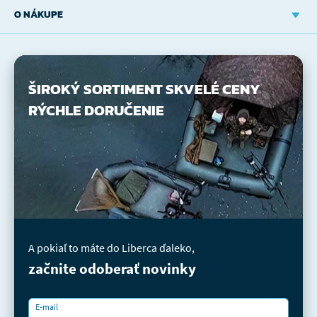
O NÁKUPE
ŠIROKÝ SORTIMENT
SKVELÉ CENY
RÝCHLE DORUČENIE
A pokiaľ to máte do Liberca ďaleko,
začnite odoberať novinky
E-mail