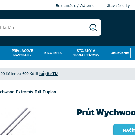
Reklamácie / Vrátenie
Stav zásielky
PRÍVLAČOVÉ
STOJANY A
Á
BIŽUTÉRIA
OBLEČENIE
NÁSTRAHY
SIGNALIZÁTORY
9 Kč len za 699 Kč 👉🏻
kúpite TU
chwood Extremis Full Duplon
Prút Wychwoo
NAČÍT