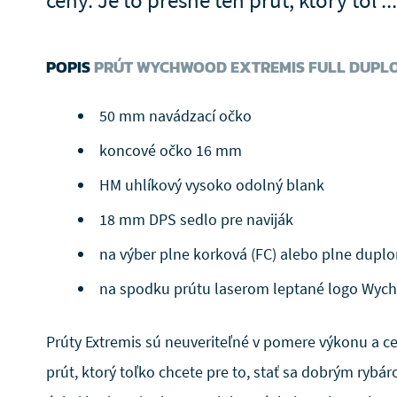
ceny. Je to presne ten prút, ktorý tol ...
POPIS
PRÚT WYCHWOOD EXTREMIS FULL DUPL
50 mm navádzací očko
koncové očko 16 mm
HM uhlíkový vysoko odolný blank
18 mm DPS sedlo pre naviják
na výber plne korková (FC) alebo plne dupl
na spodku prútu laserom leptané logo Wy
Prúty Extremis sú neuveriteľné v pomere výkonu a ce
prút, ktorý toľko chcete pre to, stať sa dobrým rybár