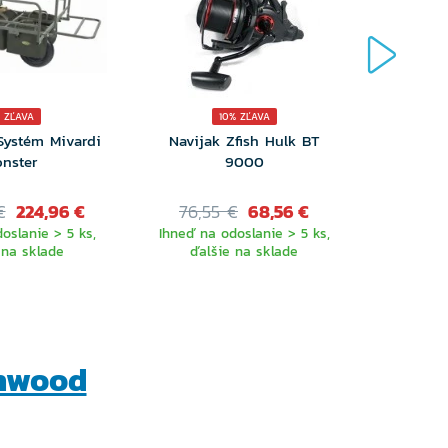
 ZĽAVA
10% ZĽAVA
Systém Mivardi
Navijak Zfish Hulk BT
Puzdro 
nster
9000
€
224,96 €
76,55 €
68,56 €
39,99
oslanie > 5 ks,
Ihneď na odoslanie > 5 ks,
Ihneď k o
 na sklade
ďalšie na sklade
ďalšie 
hwood