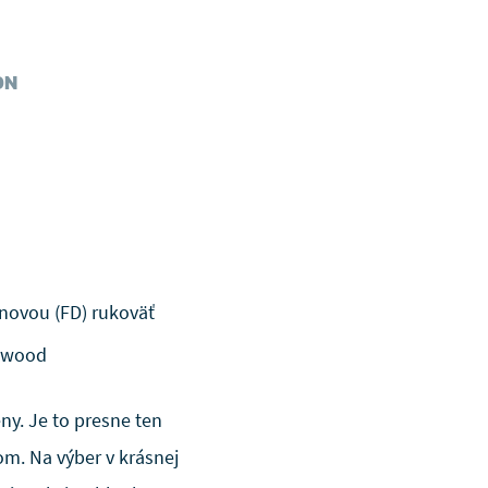
ON
onovou (FD) rukoväť
chwood
ny. Je to presne ten
om. Na výber v krásnej