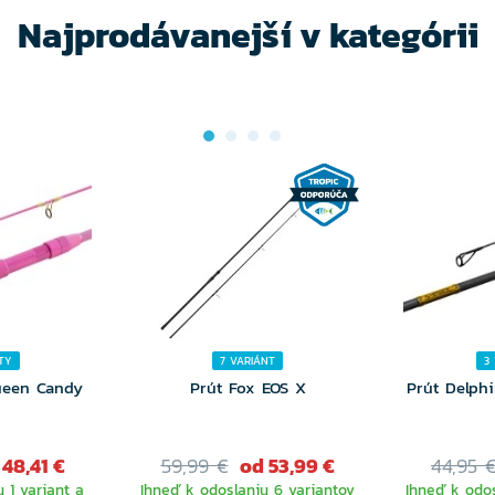
Najprodávanejší v kategórii
TY
7 VARIÁNT
3
ueen Candy
Prút Fox EOS X
Prút Delph
 48,41 €
59,99 €
od 53,99 €
44,95 
 1 variant a
Ihneď k odoslaniu 6 variantov
Ihneď k odos