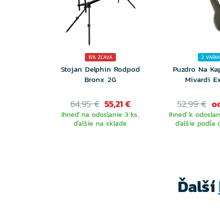
15% ZĽAVA
2 VARI
Stojan Delphin Rodpod
Puzdro Na Ka
Bronx 2G
Mivardi E
64,95 €
55,21 €
52,99 €
od
Ihneď na odoslanie 3 ks,
Ihneď k odoslani
ďalšie na sklade
ďalšie podľa 
VYBE
VARIA
Ďalší