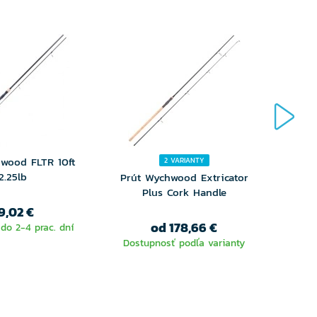
wood FLTR 10ft
2 VARIANTY
2.25lb
Prút Wychwood Extricator
Prút
Plus Cork Handle
9,02 €
od 178,66 €
do 2-4 prac. dní
Dostupnosť podľa varianty
Dost
VYBERTE
VARIANTU