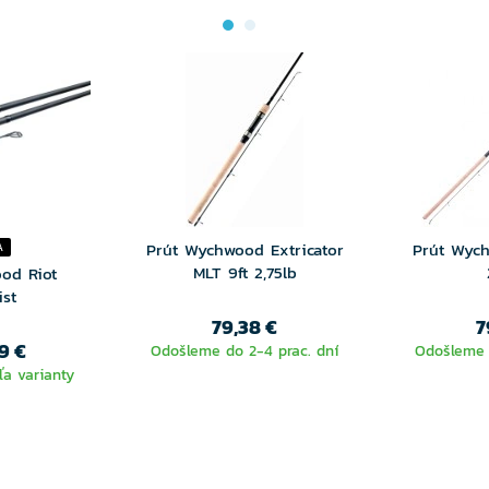
Prút Wychwood Extricator
Prút Wych
A
MLT 9ft 2,75lb
od Riot
ist
79,38 €
7
9 €
Odošleme do 2-4 prac. dní
Odošleme 
a varianty
TE
NTU