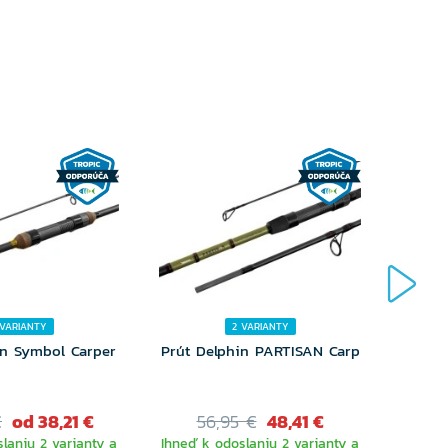
 VARIANTY
2 VARIANTY
in Symbol Carper
Prút Delphin PARTISAN Carp
Pr
€
od 38,21 €
56,95 €
48,41 €
laniu 2 varianty a
Ihneď k odoslaniu 2 varianty a