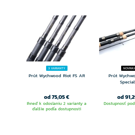
3 VARIANTY
NOVINK
Prút Wychwood Riot FS AR
Prút Wychwo
Special
od 75,05 €
od 91,2
Ihneď k odoslaniu 2 varianty a
Dostupnosť podľ
ďalšie podľa dostupnosti
VYBERTE
VYBER
VARIANTU
VARIA