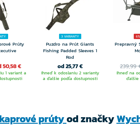
ANTY
3 VARIANTY
6%
prové Prúty
Puzdro na Prút Giants
Prepravný 
xecutive
Fishing Padded Sleeves 1
Mo
Rod
 50,58 €
od 25,77 €
239,99 
u 1 variant a
Ihneď k odoslaniu 2 varianty
Ihneď na od
dostupnosti
a ďalšie podľa dostupnosti
ďalšie
RTE
VYBERTE
NTU
VARIANTU
kaprové prúty
od značky
Wyc