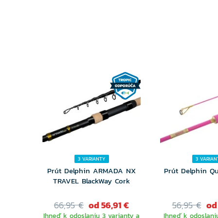
3 VARIANTY
3 VARIAN
Prút Delphin ARMADA NX
Prút Delphin Q
TRAVEL BlackWay Cork
66,95 €
od 56,91 €
56,95 €
od
Ihneď k odoslaniu 3 varianty a
Ihneď k odoslaniu