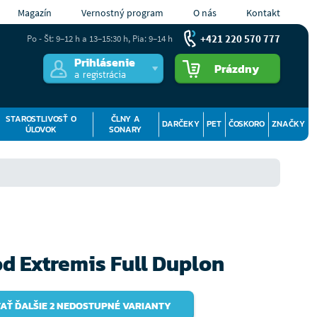
Magazín
Vernostný program
O nás
Kontakt
+421 220 570 777
Po - Št: 9–12 h a 13–15:30 h, Pia: 9–14 h
Prihlásenie
Prázdny
a registrácia
STAROSTLIVOSŤ O
ČLNY A
DARČEKY
PET
ČOSKORO
ZNAČKY
ÚLOVOK
SONARY
d Extremis Full Duplon
AŤ ĎALŠIE 2 NEDOSTUPNÉ VARIANTY