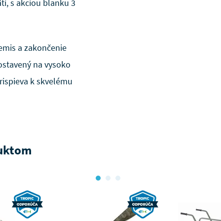
ti, s akciou blanku 3
emis a zakončenie
ostavený na vysoko
rispieva k skvelému
duktom