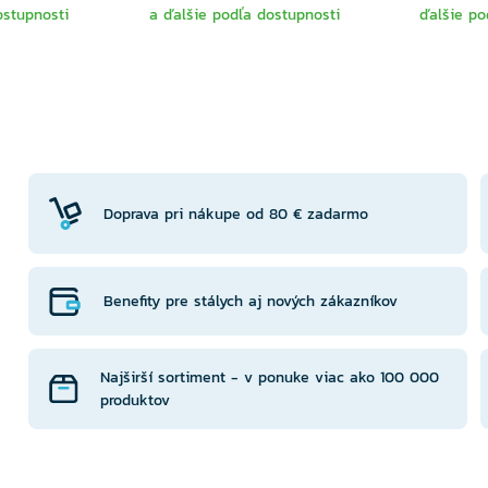
ostupnosti
a ďalšie podľa dostupnosti
ďalšie po
TE
VYBERTE
V
NTU
VARIANTU
VA
Doprava pri nákupe od 80 € zadarmo
Benefity pre stálych aj nových zákazníkov
Najširší sortiment - v ponuke viac ako 100 000
produktov