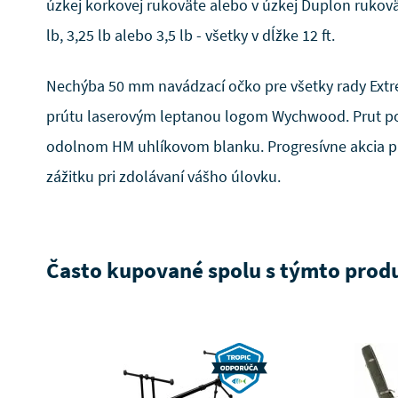
úzkej korkovej rukoväte alebo v úzkej Duplon rukovä
lb, 3,25 lb alebo 3,5 lb - všetky v dĺžke 12 ft.
Nechýba 50 mm navádzací očko pre všetky rady Extr
prútu laserovým leptanou logom Wychwood. Prut p
odolnom HM uhlíkovom blanku. Progresívne akcia p
zážitku pri zdolávaní vášho úlovku.
Často kupované spolu s týmto pro