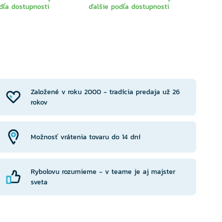
dľa dostupnosti
ďalšie podľa dostupnosti
Ihneď 
a ďa
YBERTE
VYBERTE
RIANTU
VARIANTU
Založené v roku 2000 - tradícia predaja už 26
rokov
Možnosť vrátenia tovaru do 14 dní
Rybolovu rozumieme - v teame je aj majster
sveta