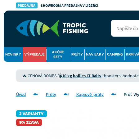
PREDAJŇA
SHOWROOM A PREDAJŇA V LIBERCI
AKČNÉ
NOVINKY
VÝPREDAJE
PRÚTY
NAVIJAKY
CAMPING
KRMIV
SETY
🔥 CENOVÁ BOMBA 💣
10 kg boilies LT Baits
+ booster v hodnote 9
Úvod
Prúty
Kaprové prúty
Prút Wy
2 VARIANTY
9% ZĽAVA