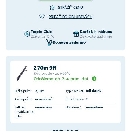
STRÁŽIŤ CENU
PRIDAŤ DO OBĽÚBENÝCH
Tropic Club
Darček k nákupu
Zľava až 12 %
Získavate zadarmo
Doprava zadarmo
2,70m 9ft
Kód produktu: A8040
Odošleme do 2-4 prac. dní
Dĺžka prútu
2,70m
Typ rukoväti
full shrink
Akcia prútu
neuvedené
Počet dielov
2
Veľkosť
neuvedeno
Hmotnosť
neuvedené
navádzacieho
očka