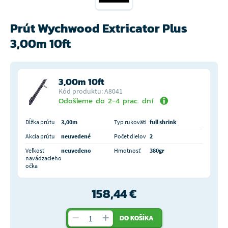
Prút Wychwood Extricator Plus
3,00m 10ft
3,00m 10ft
Kód produktu: A8041
Odošleme do 2-4 prac. dní
Dĺžka prútu
3,00m
Typ rukoväti
full shrink
Akcia prútu
neuvedené
Počet dielov
2
Veľkosť
neuvedeno
Hmotnosť
380gr
navádzacieho
očka
158,44 €
DO KOŠÍKA