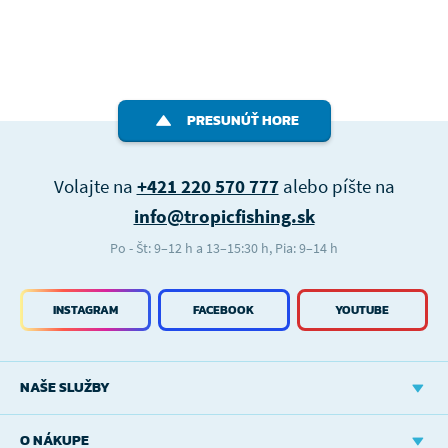
PRESUNÚŤ HORE
Volajte na
+421 220 570 777
alebo píšte na
info@tropicfishing.sk
Po - Št: 9–12 h a 13–15:30 h, Pia: 9–14 h
INSTAGRAM
FACEBOOK
YOUTUBE
NAŠE SLUŽBY
O NÁKUPE