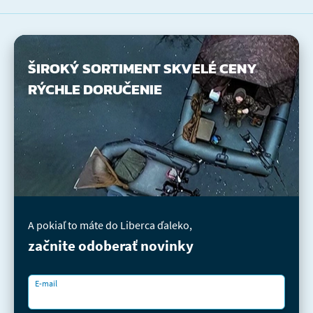
ŠIROKÝ SORTIMENT
SKVELÉ CENY
RÝCHLE DORUČENIE
A pokiaľ to máte do Liberca ďaleko,
začnite odoberať novinky
E-mail