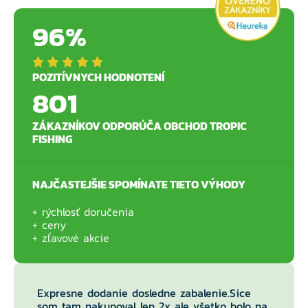
96%
POZITÍVNYCH HODNOTENÍ
801
ZÁKAZNÍKOV ODPORÚČA OBCHOD TROPIC
FISHING
NAJČASTEJŠIE SPOMÍNATE TIETO VÝHODY
rýchlosť doručenia
ceny
zľavové akcie
Expresne dodanie dosledne zabalenie.Sice
som tam nakupoval len 2x ale všetko bolo na