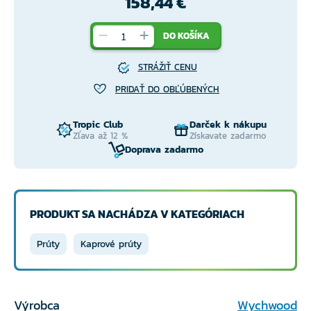
158,44 €
DO KOŠÍKA
STRÁŽIŤ CENU
PRIDAŤ DO OBĽÚBENÝCH
Tropic Club
Darček k nákupu
Zľava až 12 %
Získavate zadarmo
Doprava zadarmo
PRODUKT SA NACHÁDZA V KATEGÓRIACH
Prúty
Kaprové prúty
Výrobca
Wychwood