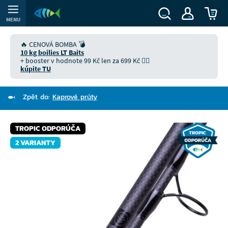
MENU
🔥 CENOVÁ BOMBA 💣
10 kg boilies LT Baits
+ booster v hodnote 99 Kč len za 699 Kč 👉🏻
kúpite TU
Zpět do:
Kaprové prúty
TROPIC ODPORÚČA
2 VARIANTY