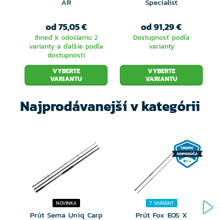
AR
Specialist
od 75,05 €
od 91,29 €
Ihneď k odoslaniu 2
Dostupnosť podľa
varianty a ďalšie podľa
varianty
dostupnosti
VYBERTE
VYBERTE
VARIANTU
VARIANTU
Najprodávanejší v kategórii
NOVINKA
7 VARIÁNT
Prút Sema Uniq Carp
Prút Fox EOS X