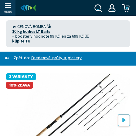
MENU
🔥 CENOVÁ BOMBA 💣
10 kg boilies LT Baits
+ booster v hodnote 99 Kč len za 699 Kč 👉🏻
kúpite TU
Zpět do:
Feederové prúty a pickery
2 VARIANTY
10% ZĽAVA