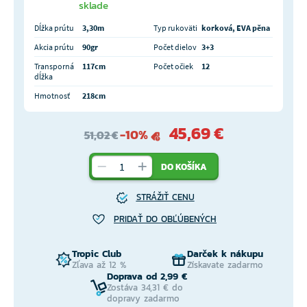
sklade
Dĺžka prútu
3,30m
Typ rukoväti
korková, EVA pěna
Akcia prútu
90gr
Počet dielov
3+3
Transporná
117cm
Počet očiek
12
dĺžka
Hmotnosť
218cm
45,69 €
-10%
51,02 €
DO KOŠÍKA
STRÁŽIŤ CENU
PRIDAŤ DO OBĽÚBENÝCH
Tropic Club
Darček k nákupu
Zľava až 12 %
Získavate zadarmo
Doprava od 2,99 €
Zostáva 34,31 € do
dopravy zadarmo