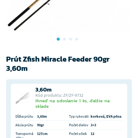
Prút Zfish Miracle Feeder 90gr
3,60m
3,60m
Kód produktu: ZF/ZF-9732
Ihneď na odoslanie 1 ks, ďalšie na
sklade
Dĺžka prútu
3,60m
Typ rukoväti
korková, EVA pěna
Akcia prútu
90gr
Počet dielov
3+3
Transporná
127cm
Počet očiek
12