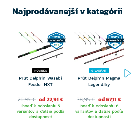
Najprodávanejší v kategórii
NOVINKA
6 VARIÁNT
Prút Delphin Wasabi
Prút Delphin Magma
Feeder NXT
Legend4ry
26,95 €
od 22,91 €
78,95 €
od 67,11 €
Ihneď k odoslaniu 5
Ihneď k odoslaniu 6
variantov a ďalšie podľa
variantov a ďalšie podľa
dostupnosti
dostupnosti