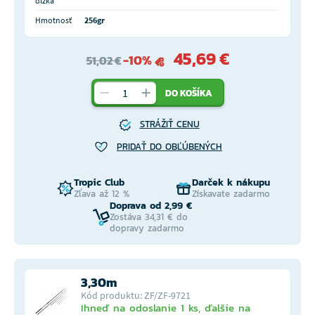
dĺžka
Hmotnosť
256gr
45,69 €
-10%
51,02 €
DO KOŠÍKA
STRÁŽIŤ CENU
PRIDAŤ DO OBĽÚBENÝCH
Tropic Club
Darček k nákupu
Zľava až 12 %
Získavate zadarmo
Doprava od 2,99 €
Zostáva 34,31 € do
dopravy zadarmo
3,30m
Kód produktu: ZF/ZF-9721
Ihneď na odoslanie 1 ks, ďalšie na