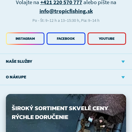
Volajte na
+421 220 570 777
alebo píšte na
info@tropicfishing.sk
Po - Št: 9–12 h a 13–15:30 h, Pia: 9–14 h
INSTAGRAM
FACEBOOK
YOUTUBE
NAŠE SLUŽBY
O NÁKUPE
ŠIROKÝ SORTIMENT
SKVELÉ CENY
RÝCHLE DORUČENIE