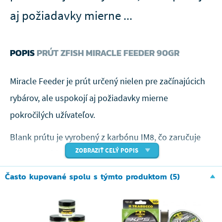
aj požiadavky mierne ...
POPIS
PRÚT ZFISH MIRACLE FEEDER 90GR
Miracle Feeder je prút určený nielen pre začínajúcich
rybárov, ale uspokojí aj požiadavky mierne
pokročilých užívateľov.
Blank prútu je vyrobený z karbónu IM8, čo zaručuje
ZOBRAZIŤ CELÝ POPIS
príjemne nízku hmotnosť pri zachovaní pevnosti a
dobré akcie. Miracle Feeder má príjemnú rukoväť
Často kupované spolu s týmto produktom (5)
kombinovanú z korku a duplonu. Ak hľadáte najlepší
pomer ceny a kvality, tento prút je určený práve pre
vás.