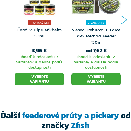
TROPICKÉ DNI
2 VARIANTY
Červi v Dipe Mikbaits
Vlasec Trabucco T-Force
50ml
XPS Method Feeder
150m
L
3,96 €
od 7,62 €
Ihneď k odoslaniu 7
Ihneď k odoslaniu 2
variantov a ďalšie podľa
varianty a ďalšie podľa
dostupnosti
dostupnosti
VYBERTE
VYBERTE
VARIANTU
VARIANTU
Ďalší
feederové prúty a pickery
od
značky
Zfish