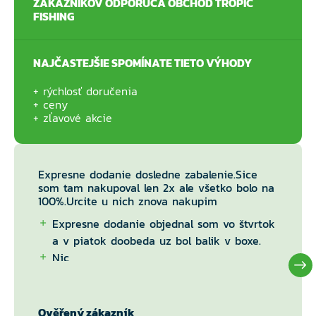
ZÁKAZNÍKOV ODPORÚČA OBCHOD TROPIC
FISHING
NAJČASTEJŠIE SPOMÍNATE TIETO VÝHODY
rýchlosť doručenia
ceny
zľavové akcie
Expresne dodanie dosledne zabalenie.Sice
som tam nakupoval len 2x ale všetko bolo na
100%.Urcite u nich znova nakupim
Expresne dodanie objednal som vo štvrtok
a v piatok doobeda uz bol balik v boxe.
Nic
Ověřený zákazník