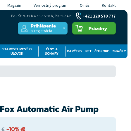
Magazín
Vernostný program
O nás
Kontakt
+421 220 570 777
Po - Št: 9–12 h a 13–15:30 h, Pia: 9–14 h
Prihlásenie
Prázdny
a registrácia
STAROSTLIVOSŤ O
ČLNY A
DARČEKY
PET
ČOSKORO
ZNAČKY
ÚLOVOK
SONARY
Fox Automatic Air Pump
-10%
 €