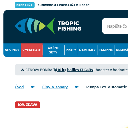
PREDAJŇA
SHOWROOM A PREDAJŇA V LIBERCI
AKČNÉ
NOVINKY
VÝPREDAJE
PRÚTY
NAVIJAKY
CAMPING
KRMIV
SETY
🔥 CENOVÁ BOMBA 💣
10 kg boilies LT Baits
+ booster v hodnote 9
Úvod
Člny a sonary
Pumpa Fox Automatic
10% ZĽAVA