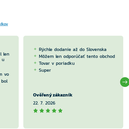
níkov
Rýchle dodanie až do Slovenska
l len
Môžem len odporúčať tento obchod
 u
Tovar v poriadku
Super
m vo
 bol
Ověřený zákazník
22. 7. 2026