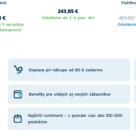
0ml
Fishfi
243,85 €
1 €
451,02
Odošleme do 2-4 prac. dní
 5 variantov
Odošleme
dostupnosti
TE
NTU
Doprava pri nákupe od 80 € zadarmo
Benefity pre stálych aj nových zákazníkov
Najširší sortiment - v ponuke viac ako 100 000
produktov