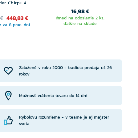
nder Chirp+ 4
16,98 €
 €
448,83 €
Ihneď na odoslanie 2 ks,
Odoš
ďalšie na sklade
 za 8 prac. dní
Založené v roku 2000 - tradícia predaja už 26
rokov
Možnosť vrátenia tovaru do 14 dní
Rybolovu rozumieme - v teame je aj majster
sveta