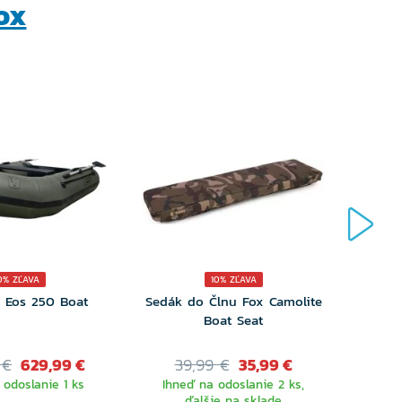
ox
0% ZĽAVA
10% ZĽAVA
 Eos 250 Boat
Sedák do Člnu Fox Camolite
Drži
Boat Seat
 €
629,99 €
39,99 €
35,99 €
11
 odoslanie 1 ks
Ihneď na odoslanie 2 ks,
Ihn
ďalšie na sklade