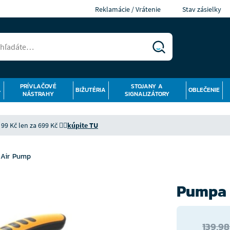
Reklamácie / Vrátenie
Stav zásielky
PRÍVLAČOVÉ
STOJANY A
Á
BIŽUTÉRIA
OBLEČENIE
NÁSTRAHY
SIGNALIZÁTORY
9 Kč len za 699 Kč 👉🏻
kúpite TU
 Air Pump
Pumpa 
139,98