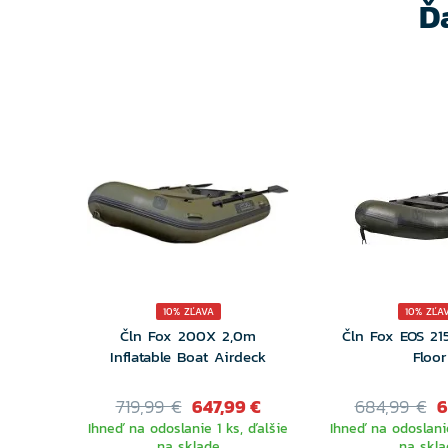
Ď
10% ZĽAVA
10% ZĽA
Čln Fox 200X 2,0m
Čln Fox EOS 215
Inflatable Boat Airdeck
Floor
719,99 €
647,99 €
684,99 €
6
Ihneď na odoslanie 1 ks, ďalšie
Ihneď na odoslanie
na sklade
na skla