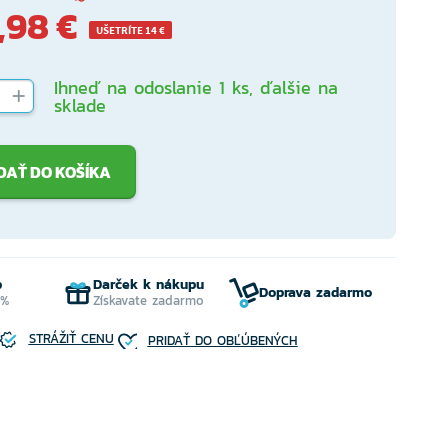
,98 €
UŠETRÍTE 14 €
Ihneď na odoslanie 1 ks, ďalšie na
sklade
DAŤ DO KOŠÍKA
b
Darček k nákupu
Doprava zadarmo
 %
Získavate zadarmo
STRÁŽIŤ CENU
PRIDAŤ DO OBĽÚBENÝCH