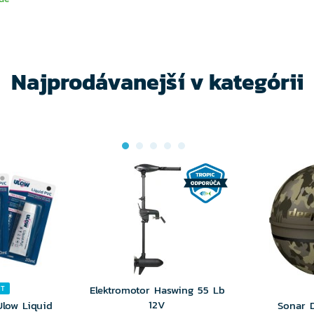
Najprodávanejší v kategórii
Elektromotor Haswing 55 Lb
NT
12V
Ulow Liquid
Sonar 