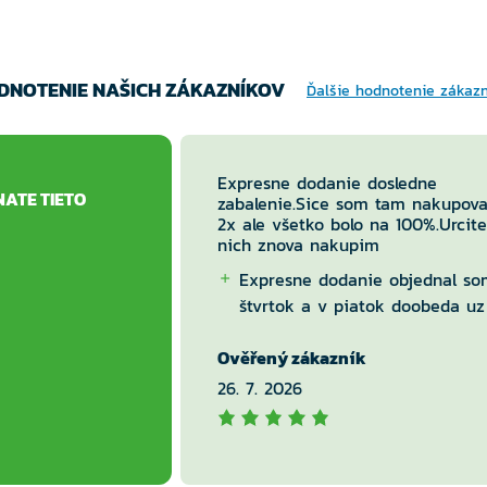
DNOTENIE NAŠICH ZÁKAZNÍKOV
Ďalšie hodnotenie zákaz
Expresne dodanie dosledne
NATE TIETO
zabalenie.Sice som tam nakupova
2x ale všetko bolo na 100%.Urcite
nich znova nakupim
Expresne dodanie objednal so
štvrtok a v piatok doobeda uz
balik v boxe.
Ověřený zákazník
Nic
26. 7. 2026