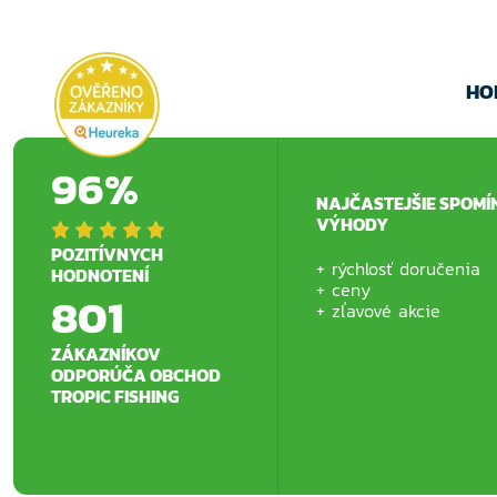
HO
96%
NAJČASTEJŠIE SPOMÍ
VÝHODY
POZITÍVNYCH
rýchlosť doručenia
HODNOTENÍ
ceny
801
zľavové akcie
ZÁKAZNÍKOV
ODPORÚČA OBCHOD
TROPIC FISHING