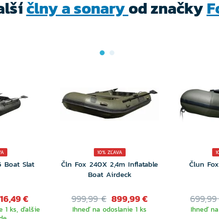
alší
člny a sonary
od značky
F
VA
10% ZĽAVA
1
 Boat Slat
Čln Fox 240X 2,4m Inflatable
Člun Fox
Boat Airdeck
16,49 €
999,99 €
899,99 €
699,99
 1 ks, ďalšie
Ihneď na odoslanie 1 ks
Ihneď na
de