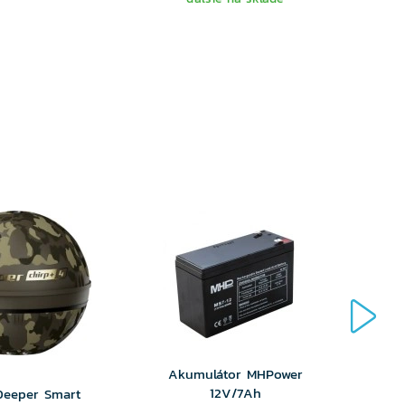
Akumulátor MHPower
Zásu
12V/7Ah
Boat
Deeper Smart