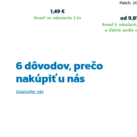
Patch 2
1,49 €
od 9,8
Ihneď na odoslanie 3 ks
Ihneď k odoslaniu
a ďalšie podľa 
VYBER
VARIA
6 dôvodov, prečo
nakúpiť u nás
Spoznajte nás