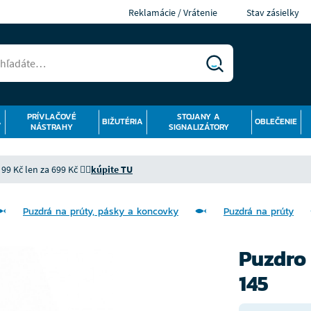
Reklamácie / Vrátenie
Stav zásielky
PRÍVLAČOVÉ
STOJANY A
Á
BIŽUTÉRIA
OBLEČENIE
NÁSTRAHY
SIGNALIZÁTORY
9 Kč len za 699 Kč 👉🏻
kúpite TU
Puzdrá na prúty, pásky a koncovky
Puzdrá na prúty
Puzdro
145