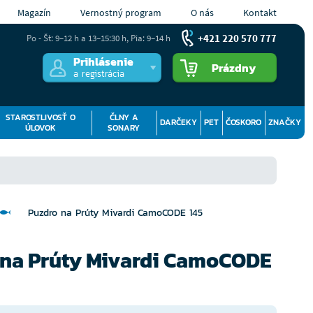
Magazín
Vernostný program
O nás
Kontakt
+421 220 570 777
Po - Št: 9–12 h a 13–15:30 h, Pia: 9–14 h
Prihlásenie
Prázdny
a registrácia
STAROSTLIVOSŤ O
ČLNY A
DARČEKY
PET
ČOSKORO
ZNAČKY
ÚLOVOK
SONARY
Puzdro na Prúty Mivardi CamoCODE 145
 na Prúty Mivardi CamoCODE