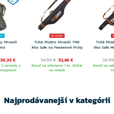
TY
5% ZĽAVA
ty Mivardi
Tuhé Púzdro Mivardi TMX
Tuhé Púzd
amo
Xtra Safe na Feederové Prúty
Xtra Safe M
 36,33 €
54,99 €
52,46 €
58,99
 2 varianty a
Ihneď na odoslanie 1 ks, ďalšie
Ihneď na odo
ostupnosti
na sklade
n
TE
NTU
Najprodávanejší v kategórii