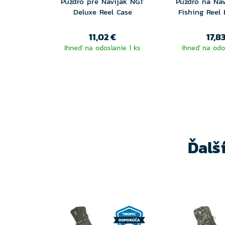
Puzdro pre Navijak NGT
Puzdro na Nav
Deluxe Reel Case
Fishing Reel
11,02 €
17,8
Ihneď na odoslanie 1 ks
Ihneď na odos
Ďalš