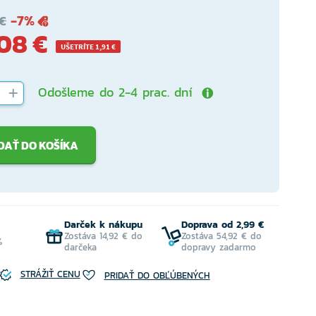
-7%
€
08 €
UŠETRÍTE 1,91 €
Odošleme do 2-4 prac. dní
DAŤ DO KOŠÍKA
Darček k nákupu
Doprava od 2,99 €
Zostáva 14,92 € do
Zostáva 54,92 € do
%
darčeka
dopravy zadarmo
STRÁŽIŤ CENU
PRIDAŤ DO OBĽÚBENÝCH