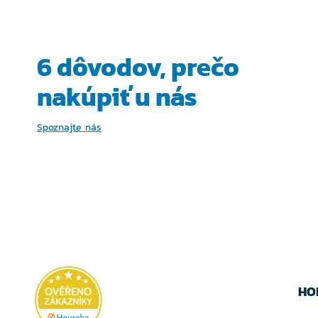
VYBERTE
VYBER
VARIANTU
VARIA
6 dôvodov, prečo
nakúpiť u nás
Spoznajte nás
HO