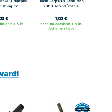
ÁKUPU Nálepka
Háčik Carp'R'Us Centurion
Fishing CZ
2000 ATS Veľkosť 4
Batoh M
,23 €
7,02 €
70,
oslanie > 5 ks
Ihneď na odoslanie > 5 ks,
ďalšie na sklade
Ihneď n
vardi