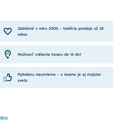
YBERTE
VYBERTE
RIANTU
VARIANTU
Založené v roku 2000 - tradícia predaja už 26
rokov
Možnosť vrátenia tovaru do 14 dní
Rybolovu rozumieme - v teame je aj majster
sveta
níkov