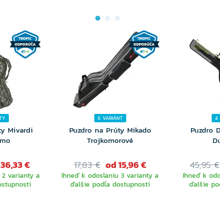
TY
6 VARIÁNT
4
ty Mivardi
Puzdro na Prúty Mikado
Puzdro 
amo
Trojkomorové
D
 36,33 €
17,83 €
od 15,96 €
45,95 €
 2 varianty a
Ihneď k odoslaniu 3 varianty a
Ihneď k odo
ostupnosti
ďalšie podľa dostupnosti
ďalšie po