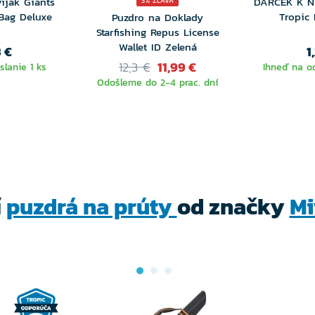
ijak Giants
DARČEK K N
3% ZĽAVA
 Bag Deluxe
Tropic 
Puzdro na Doklady
Starfishing Repus License
Wallet ID Zelená
3 €
1
12,3 €
11,99 €
lanie 1 ks
Ihneď na od
Odošleme do 2-4 prac. dní
í
puzdrá na prúty
od značky
Mi