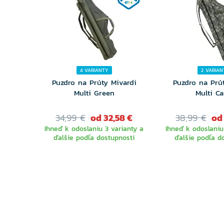
4 VARIANTY
2 VARIAN
Puzdro na Prúty Mivardi
Puzdro na Prú
Multi Green
Multi C
34,99 €
od 32,58 €
38,99 €
od
Ihneď k odoslaniu 3 varianty a
Ihneď k odoslaniu
ďalšie podľa dostupnosti
ďalšie podľa d
VYBERTE
VYBER
VARIANTU
VARIA