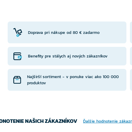
TE
VYBERTE
V
NTU
VARIANTU
VA
Doprava pri nákupe od 80 € zadarmo
Benefity pre stálych aj nových zákazníkov
Najširší sortiment - v ponuke viac ako 100 000
produktov
DNOTENIE NAŠICH ZÁKAZNÍKOV
Ďalšie hodnotenie zákaz