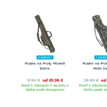
4 VARIANTY
2 VARIAN
Puzdro na Prúty Mivardi
Puzdro na Prú
Entrix
Multi C
31,99 €
od 29,96 €
38,99 €
od
Ihneď k odoslaniu 3 varianty a
Ihneď k odoslaniu
ďalšie podľa dostupnosti
ďalšie podľa d