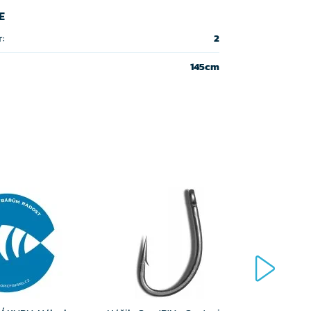
E
:
2
145cm