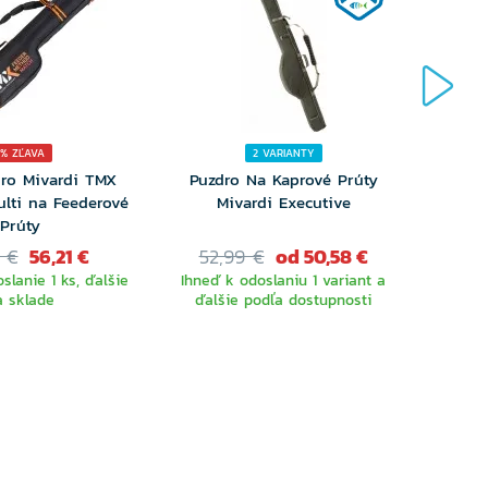
5% ZĽAVA
2 VARIANTY
ro Mivardi TMX
Puzdro Na Kaprové Prúty
Puzd
ulti na Feederové
Mivardi Executive
Prúty
 €
56,21 €
52,99 €
od 50,58 €
39
slanie 1 ks, ďalšie
Ihneď k odoslaniu 1 variant a
Ihneď 
a sklade
ďalšie podľa dostupnosti
ďalš
VYBERTE
VARIANTU