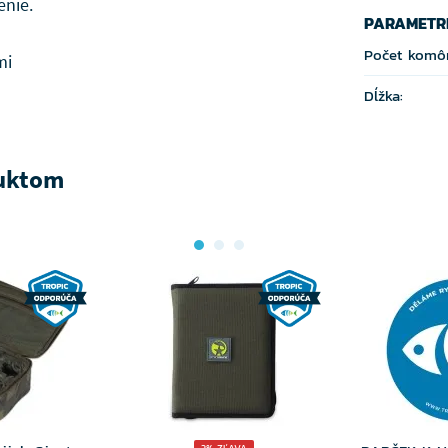
enie.
PARAMETR
Počet komôr
mi
Dĺžka:
duktom