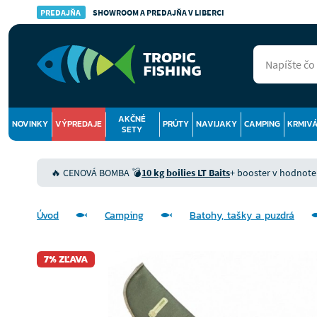
PREDAJŇA
SHOWROOM A PREDAJŇA V LIBERCI
AKČNÉ
NOVINKY
VÝPREDAJE
PRÚTY
NAVIJAKY
CAMPING
KRMIV
SETY
🔥 CENOVÁ BOMBA 💣
10 kg boilies LT Baits
+ booster v hodnote 9
Úvod
Camping
Batohy, tašky a puzdrá
7% ZĽAVA