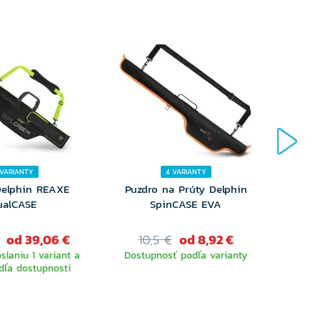
 VARIANTY
4 VARIANTY
Delphin REAXE
Puzdro na Prúty Delphin
Oba
ualCASE
SpinCASE EVA
od 39,06 €
10,5 €
od 8,92 €
23
slaniu 1 variant a
Dostupnosť podľa varianty
Ihneď 
dľa dostupnosti
ďalš