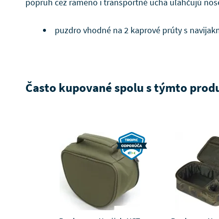
popruh cez rameno i transportné ucha uľahčujú nos
puzdro vhodné na 2 kaprové prúty s navijak
Často kupované spolu s týmto pro