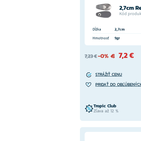
2,7cm Re
Kód produk
Dĺžka
2,7cm
Hmotnosť
9gr
7,2 €
-0%
7,23 €
STRÁŽIŤ CENU
PRIDAŤ DO OBĽÚBENÝC
Tropic Club
Zľava až 12 %