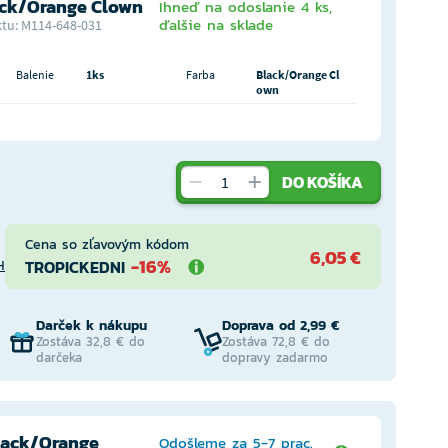
ck/Orange Clown
Ihneď na odoslanie 4 ks,
ďalšie na sklade
tu: M114-648-031
Balenie
1ks
Farba
Black/Orange Cl
own
DO KOŠÍKA
Cena so zľavovým kódom
6,05 €
-16%
TROPICKEDNI
H
Darček k nákupu
Doprava od 2,99 €
Zostáva 32,8 € do
Zostáva 72,8 € do
darčeka
dopravy zadarmo
lack/Orange
Odošleme za 5-7 prac.