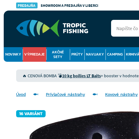
PREDAJŇA
SHOWROOM A PREDAJŇA V LIBERCI
AKČNÉ
NOVINKY
VÝPREDAJE
PRÚTY
NAVIJAKY
CAMPING
KRMIV
SETY
🔥 CENOVÁ BOMBA 💣
10 kg boilies LT Baits
+ booster v hodnote 9
Úvod
Prívlačové nástrahy
Kovové nástrahy
16 VARIÁNT