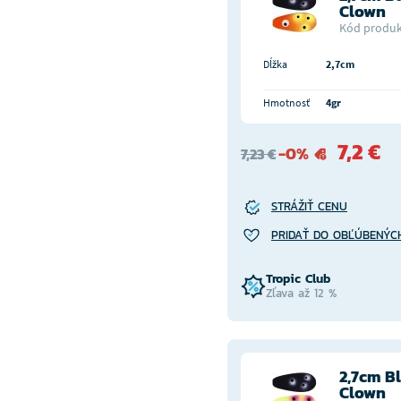
Clown
Kód produk
Dĺžka
2,7cm
Hmotnosť
4gr
7,2 €
-0%
7,23 €
STRÁŽIŤ CENU
PRIDAŤ DO OBĽÚBENÝC
Tropic Club
Zľava až 12 %
2,7cm B
Clown