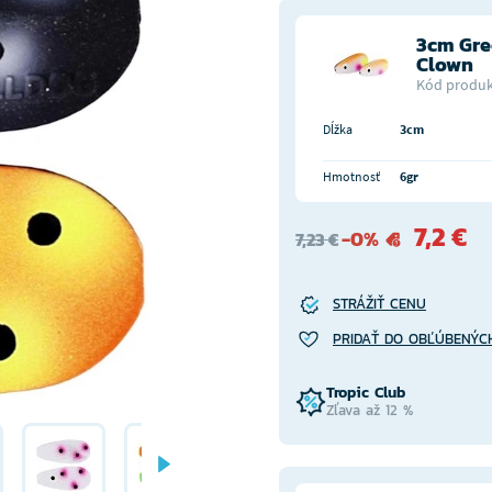
3cm Gr
Clown
Kód produk
Dĺžka
3cm
Hmotnosť
6gr
7,2 €
-0%
7,23 €
STRÁŽIŤ CENU
PRIDAŤ DO OBĽÚBENÝC
Tropic Club
Zľava až 12 %