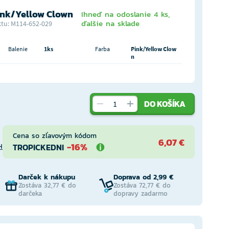
ink/Yellow Clown
Ihneď na odoslanie 4 ks,
ďalšie na sklade
tu: M114-652-029
Balenie
1ks
Farba
Pink/Yellow Clow
n
DO KOŠÍKA
Cena so zľavovým kódom
6,07 €
-16%
TROPICKEDNI
H
Darček k nákupu
Doprava od 2,99 €
Zostáva 32,77 € do
Zostáva 72,77 € do
darčeka
dopravy zadarmo