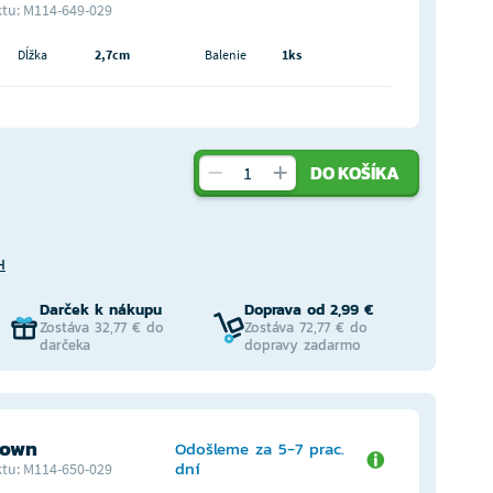
tu: M114-649-029
Dĺžka
2,7cm
Balenie
1ks
DO KOŠÍKA
H
Darček k nákupu
Doprava od 2,99 €
Zostáva 32,77 € do
Zostáva 72,77 € do
darčeka
dopravy zadarmo
lown
Odošleme za 5-7 prac.
dní
tu: M114-650-029