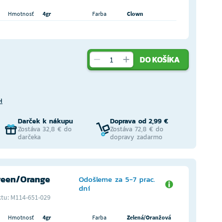
Hmotnosť
4gr
Farba
Clown
DO KOŠÍKA
H
Darček k nákupu
Doprava od 2,99 €
Zostáva 32,8 € do
Zostáva 72,8 € do
darčeka
dopravy zadarmo
reen/Orange
Odošleme za 5-7 prac.
dní
tu: M114-651-029
Hmotnosť
4gr
Farba
Zelená/Oranžová