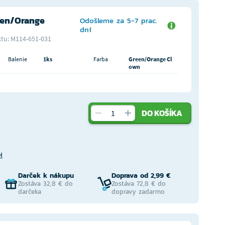
een/Orange
Odošleme za 5-7 prac.
dní
tu: M114-651-031
Balenie
1ks
Farba
Green/Orange Cl
own
DO KOŠÍKA
H
Darček k nákupu
Doprava od 2,99 €
Zostáva 32,8 € do
Zostáva 72,8 € do
darčeka
dopravy zadarmo