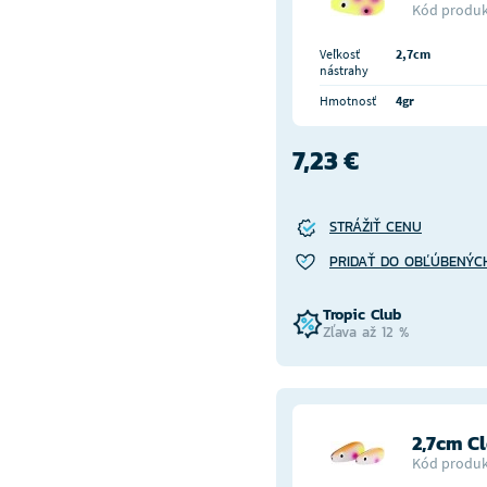
Kód produk
Veľkosť
2,7cm
nástrahy
Hmotnosť
4gr
7,23 €
STRÁŽIŤ CENU
PRIDAŤ DO OBĽÚBENÝC
Tropic Club
Zľava až 12 %
2,7cm C
Kód produk