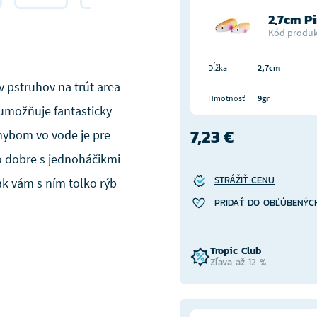
2,7cm P
Kód produk
Dĺžka
2,7cm
v pstruhov na trút area
Hmotnosť
9gr
 umožňuje fantasticky
7,23 €
hybom vo vode je pre
o dobre s jednoháčikmi
STRÁŽIŤ CENU
tak vám s ním toľko rýb
PRIDAŤ DO OBĽÚBENÝC
Tropic Club
Zľava až 12 %