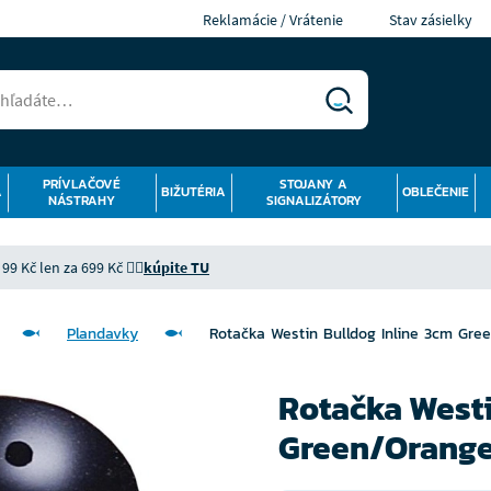
Reklamácie / Vrátenie
Stav zásielky
PRÍVLAČOVÉ
STOJANY A
Á
BIŽUTÉRIA
OBLEČENIE
NÁSTRAHY
SIGNALIZÁTORY
9 Kč len za 699 Kč 👉🏻
kúpite TU
Plandavky
Rotačka Westin Bulldog Inline 3cm Gre
Rotačka Westi
Green/Orange