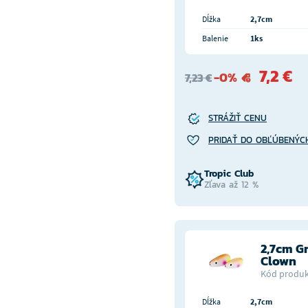
Dĺžka
2,7cm
Balenie
1ks
7,2 €
-0%
7,23 €
STRÁŽIŤ CENU
PRIDAŤ DO OBĽÚBENÝC
Tropic Club
Zľava až 12 %
2,7cm G
Clown
Kód produk
Dĺžka
2,7cm