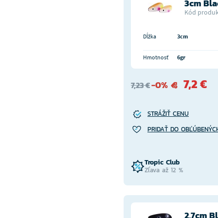
3cm Bla
Kód produk
Dĺžka
3cm
Hmotnosť
6gr
7,2 €
-0%
7,23 €
STRÁŽIŤ CENU
PRIDAŤ DO OBĽÚBENÝC
Tropic Club
Zľava až 12 %
2,7cm B