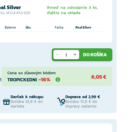
al Silver
Ihneď na odoslanie 3 ks,
ďalšie na sklade
tu: M114-653-029
Balenie
1ks
Farba
Real Silver
DO KOŠÍKA
Cena so zľavovým kódom
6,05 €
-16%
TROPICKEDNI
H
Darček k nákupu
Doprava od 2,99 €
Zostáva 32,8 € do
Zostáva 72,8 € do
darčeka
dopravy zadarmo