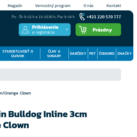
Magazín
Vernostný program
O nás
Kontakt
+421 220 570 777
Po - Št: 9–12 h a 13–15:30 h, Pia: 9–14 h
Prihlásenie
Prázdny
a registrácia
STAROSTLIVOSŤ O
ČLNY A
DARČEKY
PET
ČOSKORO
ZNAČKY
ÚLOVOK
SONARY
en/Orange Clown
n Bulldog Inline 3cm
 Clown