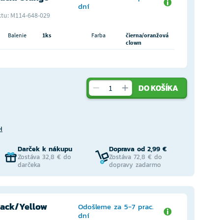
dní
tu: M114-648-029
Balenie
1ks
Farba
čierna/oranžová
clown
DO KOŠÍKA
H
Darček k nákupu
Doprava od 2,99 €
Zostáva 32,8 € do
Zostáva 72,8 € do
darčeka
dopravy zadarmo
lack/Yellow
Odošleme za 5-7 prac.
dní