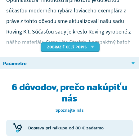
súčasťou moderného rybára loviaceho exemplára a
práve z tohto dôvodu sme aktualizovali našu sadu
Roving Kit. Súčasťou sady je kreslo Roving vyrobené z
nášho materiálu Supa Lite Stretch, kompaktný batoh
ZOBRAZIŤ CELÝ POPIS
Roving Ruckbag a štíhly toulec na 2 prúty Roving
Parametre
Quiver. Kreslo a batoh je možné nosiť ako jeden celok
vďaka nášmu zákazkovému dizajnu, ktorý tieto dva
6 dôvodov, prečo
nakúpiť u
prvky spája. Je to dokonalý spôsob, ako zostať
mobilný bez toho, aby ste museli obetovať kvalitu
nás
alebo funkčnosť. Veľkosti: Kreslo HWD Batoh HWD
Spoznajte nás
Toulec HWD
Doprava pri nákupe od 80 € zadarmo