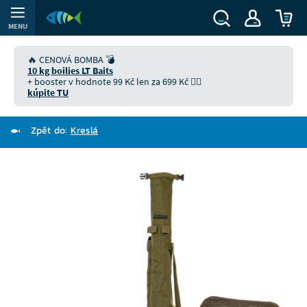
MENU
🔥 CENOVÁ BOMBA 💣
10 kg boilies LT Baits
+ booster v hodnote 99 Kč len za 699 Kč 👉🏻
kúpite TU
Zpět do:
Kreslá