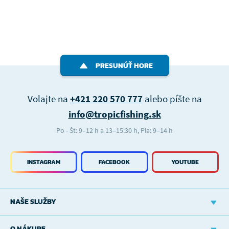
PRESUNÚŤ HORE
Volajte na
+421 220 570 777
alebo píšte na
info@tropicfishing.sk
Po - Št: 9–12 h a 13–15:30 h, Pia: 9–14 h
INSTAGRAM
FACEBOOK
YOUTUBE
NAŠE SLUŽBY
O NÁKUPE