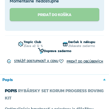
Momentálne nedostupné
PRIDAŤ DO KOŠÍKA
Tropic Club
Darček k nákupu
Zľava až 12 %
Získavate zadarmo
Doprava zadarmo
STRÁŽIŤ DOSTUPNOSŤ A CENU
PRIDAŤ DO OBĽÚBENÝCH
Popis
POPIS
RYBÁRSKY SET KORUM PROGRESS ROVING
KIT
Optimalizácia hmotnosti a priestoru je dôležitou