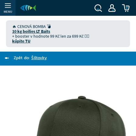
MENU
🔥 CENOVÁ BOMBA 💣
10 kg boilies LT Baits
+ booster v hodnote 99 Kč len za 699 Kč 👉🏻
kúpite TU
Zpět do:
Šiltovky