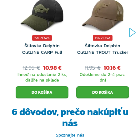
15% ZĽAVA
15% ZĽAVA
Šiltovka Delphin
Šiltovka Delphin
OutLINE CARP Full
OutLINE TROUT Trucker
12,95 €
10,98 €
11,95 €
10,16 €
Ihneď na odoslanie 2 ks,
Odošleme do 2-4 prac.
ďalšie na sklade
dní
6 dôvodov, prečo
nakúpiť u
nás
Spoznajte nás