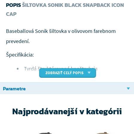
POPIS
ŠILTOVKA SONIK BLACK SNAPBACK ICON
CAP
Baseballová Sonik šiltovka v olivovom farebnom
prevedení.
Špecifikácia:
Tvrdá štruktúrovaná konštrukcia
ZOBRAZIŤ CELÝ POPIS
Uzavretá strečová zadná časť
Parametre
Strieborný podhľad šiltu, osmiřadé prešívanie
na šilte
Najprodávanejší v kategórii