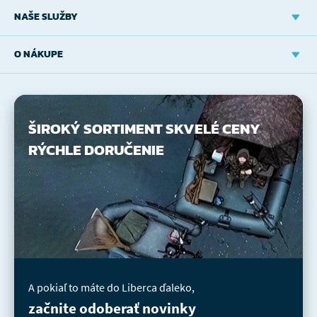
NAŠE SLUŽBY
O NÁKUPE
ŠIROKÝ SORTIMENT
SKVELÉ CENY
RÝCHLE DORUČENIE
A pokiaľ to máte do Liberca ďaleko,
začnite odoberať novinky