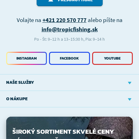
Volajte na
+421 220 570 777
alebo píšte na
info@tropicfishing.sk
Po - Št: 9–12 h a 13–15:30 h, Pia: 9–14 h
INSTAGRAM
FACEBOOK
YOUTUBE
NAŠE SLUŽBY
O NÁKUPE
ŠIROKÝ SORTIMENT
SKVELÉ CENY