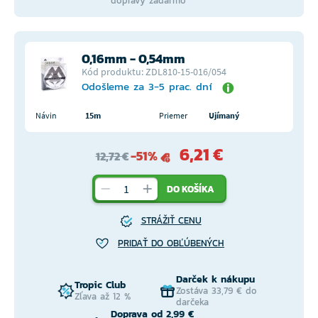
dopravy zadarmo
0,16mm - 0,54mm
Kód produktu: ZDL810-15-016/054
Odošleme za 3-5 prac. dní
Návin
15m
Priemer
Ujímaný
6,21 €
-51%
12,72 €
DO KOŠÍKA
STRÁŽIŤ CENU
PRIDAŤ DO OBĽÚBENÝCH
Darček k nákupu
Tropic Club
Zostáva 33,79 € do
Zľava až 12 %
darčeka
Doprava od 2,99 €