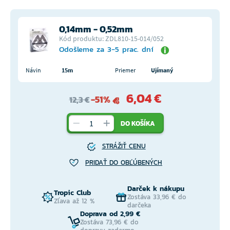
0,14mm - 0,52mm
Kód produktu: ZDL810-15-014/052
Odošleme za 3-5 prac. dní
Návin
15m
Priemer
Ujímaný
6,04 €
-51%
12,3 €
DO KOŠÍKA
STRÁŽIŤ CENU
PRIDAŤ DO OBĽÚBENÝCH
Darček k nákupu
Tropic Club
Zostáva 33,96 € do
Zľava až 12 %
darčeka
Doprava od 2,99 €
Zostáva 73,96 € do