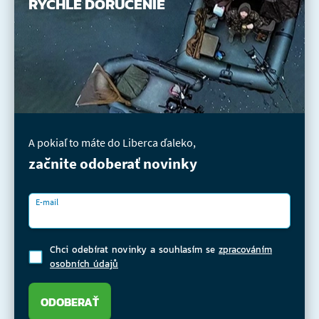
RÝCHLE DORUČENIE
A pokiaľ to máte do Liberca ďaleko,
začnite odoberať novinky
E-mail
Chci odebírat novinky a souhlasím se
zpracováním
osobních údajů
ODOBERAŤ