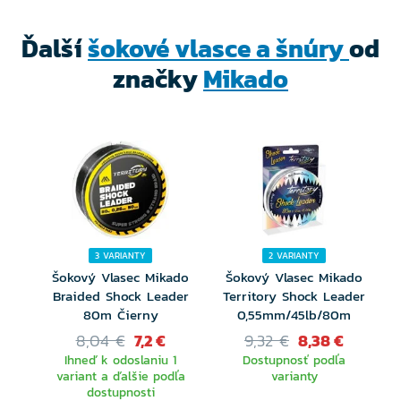
Ďalší
šokové vlasce a šnúry
od
značky
Mikado
3 VARIANTY
2 VARIANTY
Šokový Vlasec Mikado
Šokový Vlasec Mikado
Braided Shock Leader
Territory Shock Leader
80m Čierny
0,55mm/45lb/80m
8,04 €
7,2 €
9,32 €
8,38 €
Ihneď k odoslaniu 1
Dostupnosť podľa
variant a ďalšie podľa
varianty
dostupnosti