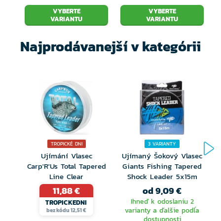
VYBERTE
VYBERTE
VARIANTU
VARIANTU
Najprodávanejší v kategórii
TROPICKÉ DNI
3 VARIANTY
Ujímání Vlasec
Ujímaný Šokový Vlasec
Carp'R'Us Total Tapered
Giants Fishing Tapered
Line Clear
Shock Leader 5x15m
11,88 €
od 9,09 €
Ihneď k odoslaniu 2
TROPICKEDNI
varianty a ďalšie podľa
bez kódu 12,51 €
dostupnosti