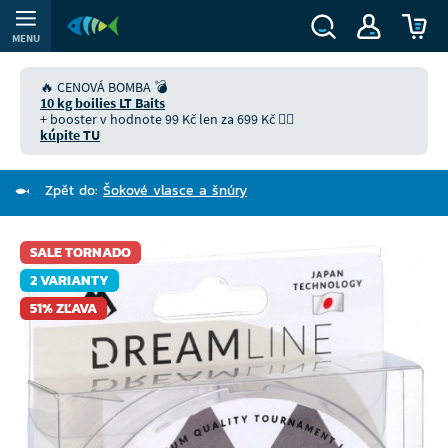
MENU
🔥 CENOVÁ BOMBA 💣
10 kg boilies LT Baits
+ booster v hodnote 99 Kč len za 699 Kč 👉🏻
kúpite TU
Zpět do:
Šokové vlasce a šnúry
SALE TORNADO
2 VARIANTY
51% ZĽAVA