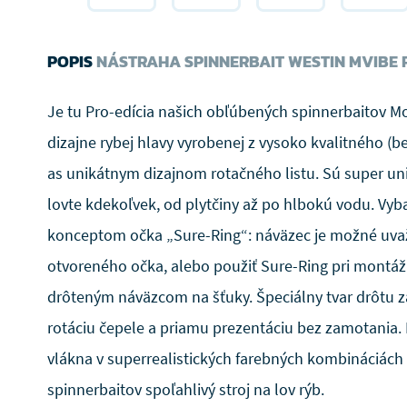
POPIS
NÁSTRAHA SPINNERBAIT WESTIN MVIBE
Je tu Pro-edícia našich obľúbených spinnerbaitov 
dizajne rybej hlavy vyrobenej z vysoko kvalitného (
as unikátnym dizajnom rotačného listu. Sú super uni
lovte kdekoľvek, od plytčiny až po hlbokú vodu. Vy
konceptom očka „Sure-Ring“: náväzec je možné uva
otvoreného očka, alebo použiť Sure-Ring pri montáži
drôteným náväzcom na šťuky. Špeciálny tvar drôtu z
rotáciu čepele a priamu prezentáciu bez zamotania.
vlákna v superrealistických farebných kombináciách 
spinnerbaitov spoľahlivý stroj na lov rýb.