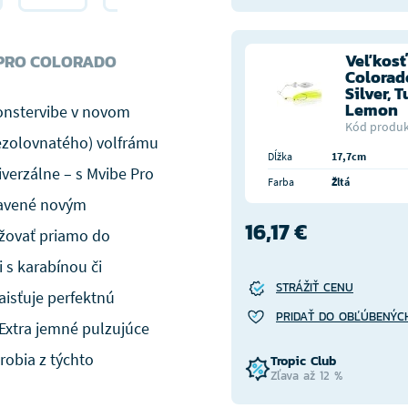
Veľkosť 
 PRO COLORADO
Colorado
Silver, 
Lemon
Monstervibe v novom
Kód produk
bezolovnatého) volfrámu
Dĺžka
17,7cm
verzálne – s Mvibe Pro
Farba
Žltá
bavené novým
16,17 €
žovať priamo do
 s karabínou či
STRÁŽIŤ CENU
aisťuje perfektnú
PRIDAŤ DO OBĽÚBENÝC
 Extra jemné pulzujúce
robia z týchto
Tropic Club
Zľava až 12 %