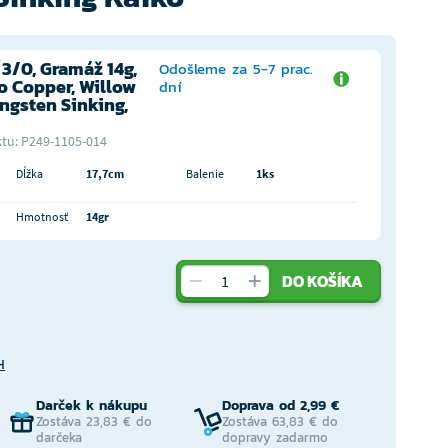
3/0, Gramáž 14g,
Odošleme za 5-7 prac.
o Copper, Willow
dní
ngsten Sinking,
tu: P249-1105-014
Dĺžka
17,7cm
Balenie
1ks
Hmotnosť
14gr
DO KOŠÍKA
H
Darček k nákupu
Doprava od 2,99 €
Zostáva 23,83 € do
Zostáva 63,83 € do
darčeka
dopravy zadarmo