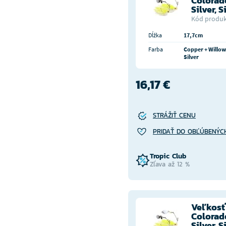
Colorad
Silver, 
Kód produk
Dĺžka
17,7cm
Farba
Copper + Willow
Silver
16,17 €
STRÁŽIŤ CENU
PRIDAŤ DO OBĽÚBENÝC
Tropic Club
Zľava až 12 %
Veľkosť
Colorado
Silver, 