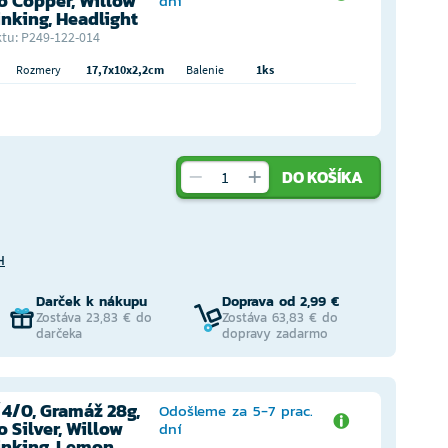
o Copper, Willow
dní
Sinking, Headlight
tu: P249-122-014
Rozmery
17,7x10x2,2cm
Balenie
1ks
DO KOŠÍKA
H
Darček k nákupu
Doprava od 2,99 €
Zostáva 23,83 € do
Zostáva 63,83 € do
darčeka
dopravy zadarmo
 4/0, Gramáž 28g,
Odošleme za 5-7 prac.
 Silver, Willow
dní
Sinking, Lemon