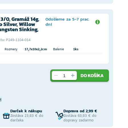
3/0, Gramáž 14g,
Odošleme za 5-7 prac.
 Silver, Willow
dní
Tungsten Sinking,
tu: P249-1104-014
Rozmery
17,7x10x2,2cm
Balenie
1ks
DO KOŠÍKA
H
Darček k nákupu
Doprava od 2,99 €
Zostáva 23,83 € do
Zostáva 63,83 € do
darčeka
dopravy zadarmo