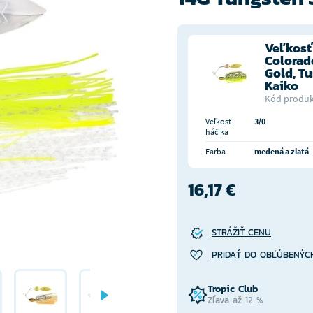
Veľkosť 
Colorad
Gold, Tu
Kaiko
Kód produk
Veľkosť
3/0
háčika
Farba
medená a zlatá
16,17 €
STRÁŽIŤ CENU
PRIDAŤ DO OBĽÚBENÝC
Tropic Club
Zľava až 12 %