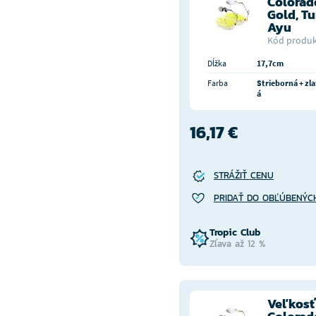
Colorado
Gold, Tu
Ayu
Kód produk
Dĺžka
17,7cm
Farba
Strieborná + zla
á
16,17 €
STRÁŽIŤ CENU
PRIDAŤ DO OBĽÚBENÝC
Tropic Club
Zľava až 12 %
Veľkosť 