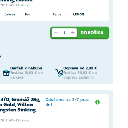
tu: P249-1104-028
Balenie
1ks
Farba
LEMON
DO KOŠÍKA
H
Darček k nákupu
Doprava od 2,99 €
Zostáva 18,83 € do
Zostáva 58,83 € do
darčeka
dopravy zadarmo
 4/0, Gramáž 28g,
Odošleme za 5-7 prac.
o Gold, Willow
dní
ngsten Sinking,
tu: P249-1107-028