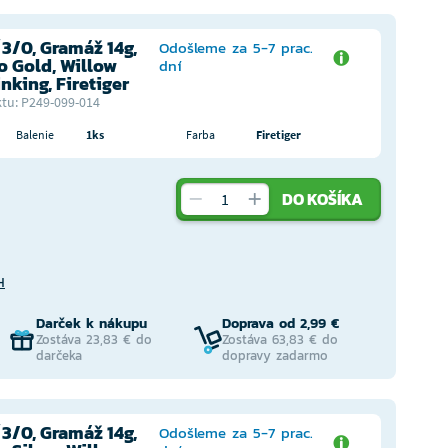
3/0, Gramáž 14g,
Odošleme za 5-7 prac.
o Gold, Willow
dní
inking, Firetiger
tu: P249-099-014
Balenie
1ks
Farba
Firetiger
DO KOŠÍKA
H
Darček k nákupu
Doprava od 2,99 €
Zostáva 23,83 € do
Zostáva 63,83 € do
darčeka
dopravy zadarmo
3/0, Gramáž 14g,
Odošleme za 5-7 prac.