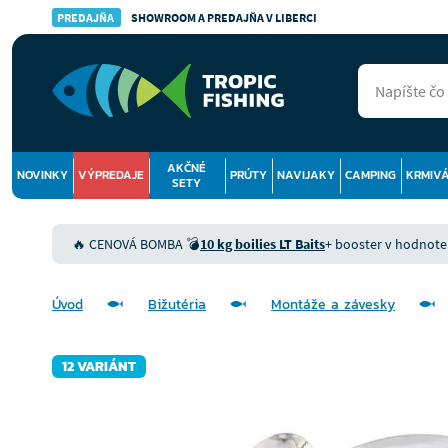
PREDAJŇA
SHOWROOM A PREDAJŇA V LIBERCI
AKČNÉ
NOVINKY
VÝPREDAJE
PRÚTY
NAVIJAKY
CAMPING
KRMIV
SETY
🔥 CENOVÁ BOMBA 💣
10 kg boilies LT Baits
+ booster v hodnote 9
Úvod
Bižutéria
Montáže a závesky
12 VARIÁNT