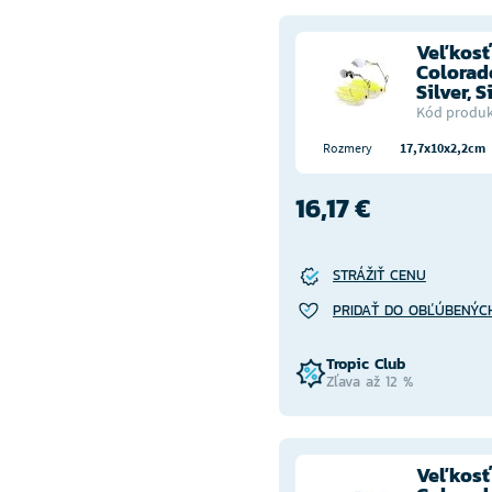
Veľkosť 
Colorad
Silver, S
Kód produk
Rozmery
17,7x10x2,2cm
16,17 €
STRÁŽIŤ CENU
PRIDAŤ DO OBĽÚBENÝC
Tropic Club
Zľava až 12 %
Veľkosť 