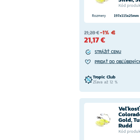
Kód produk
Rozmery
197x115x25mm
-1%
21,28 €
21,17 €
STRÁŽIŤ CENU
PRIDAŤ DO OBĽÚBENÝC
Tropic Club
Zľava až 12 %
Veľkosť
Colorad
Gold, Tu
Rudd
Kód produk