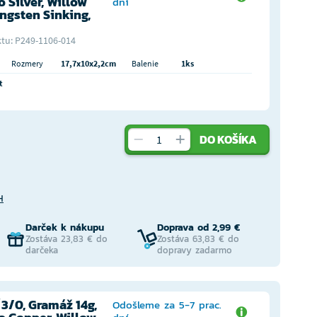
 Silver, Willow
dní
ngsten Sinking,
tu: P249-1106-014
Rozmery
17,7x10x2,2cm
Balenie
1ks
t
DO KOŠÍKA
H
Darček k nákupu
Doprava od 2,99 €
Zostáva 23,83 € do
Zostáva 63,83 € do
darčeka
dopravy zadarmo
3/0, Gramáž 14g,
Odošleme za 5-7 prac.