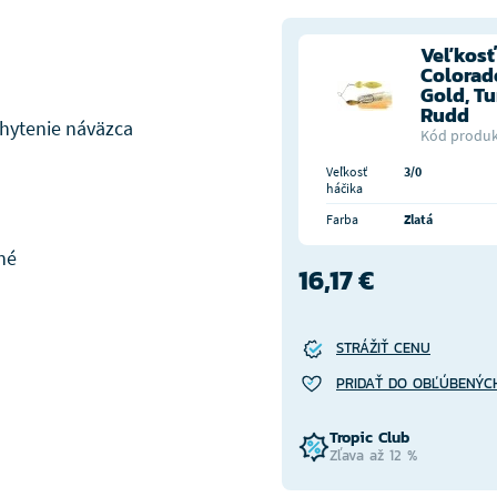
Veľkosť 
Colorad
Gold, Tu
Rudd
hytenie náväzca
Kód produk
Veľkosť
3/0
háčika
Farba
Zlatá
né
16,17 €
STRÁŽIŤ CENU
PRIDAŤ DO OBĽÚBENÝC
Tropic Club
Zľava až 12 %