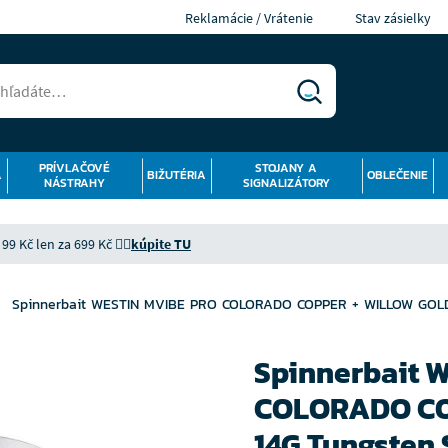
Reklamácie / Vrátenie
Stav zásielky
PRÍVLAČOVÉ
STOJANY A
Á
BIŽUTÉRIA
OBLEČENIE
NÁSTRAHY
SIGNALIZÁTORY
9 Kč len za 699 Kč 👉🏻
kúpite TU
Spinnerbait WESTIN MVIBE PRO COLORADO COPPER + WILLOW GOLD 
Spinnerbait 
COLORADO CO
14G Tungsten 