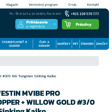
Magazín
Vernostný program
O nás
Kontakt
+421 220 570 777
Po - Št: 9–12 h a 13–15:30 h, Pia: 9–14 h
Prihlásenie
Prázdny
a registrácia
STAROSTLIVOSŤ O
ČLNY A
DARČEKY
PET
ČOSKORO
ZNAČKY
ÚLOVOK
SONARY
#3/0 14G Tungsten Sinking Kaiko
WESTIN MVIBE PRO
PPER + WILLOW GOLD #3/0
Sinking Kaiko