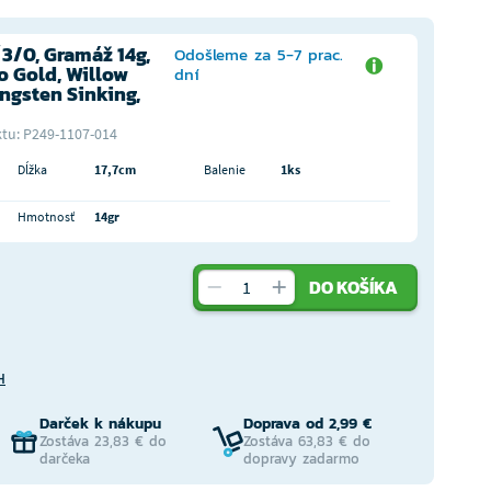
3/0, Gramáž 14g,
Odošleme za 5-7 prac.
o Gold, Willow
dní
ngsten Sinking,
tu: P249-1107-014
Dĺžka
17,7cm
Balenie
1ks
Hmotnosť
14gr
DO KOŠÍKA
H
Darček k nákupu
Doprava od 2,99 €
Zostáva 23,83 € do
Zostáva 63,83 € do
darčeka
dopravy zadarmo