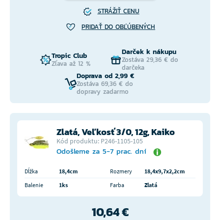
STRÁŽIŤ CENU
PRIDAŤ DO OBĽÚBENÝCH
Darček k nákupu
Tropic Club
Zostáva 29,36 € do
Zľava až 12 %
darčeka
Doprava od 2,99 €
Zostáva 69,36 € do
dopravy zadarmo
Zlatá, Veľkosť 3/0, 12g, Kaiko
Kód produktu: P246-1105-105
Odošleme za 5-7 prac. dní
Dĺžka
18,4cm
Rozmery
18,4x9,7x2,2cm
Balenie
1ks
Farba
Zlatá
10,64 €