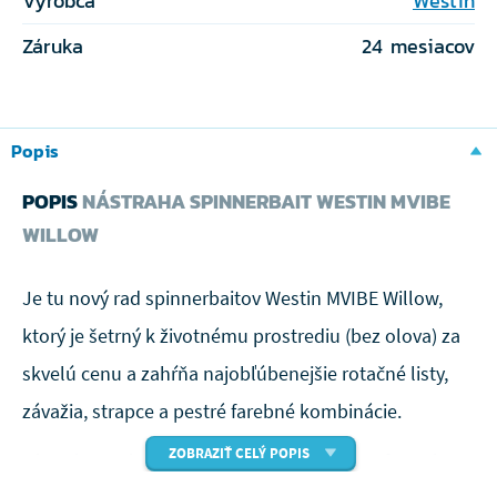
Výrobca
Westin
Záruka
24 mesiacov
Popis
POPIS
NÁSTRAHA SPINNERBAIT WESTIN MVIBE
WILLOW
Je tu nový rad spinnerbaitov Westin MVIBE Willow,
ktorý je šetrný k životnému prostrediu (bez olova) za
skvelú cenu a zahŕňa najobľúbenejšie rotačné listy,
závažia, strapce a pestré farebné kombinácie.
ZOBRAZIŤ CELÝ POPIS
Hlava je vyrobená z bezolovnatého zinku a funguje