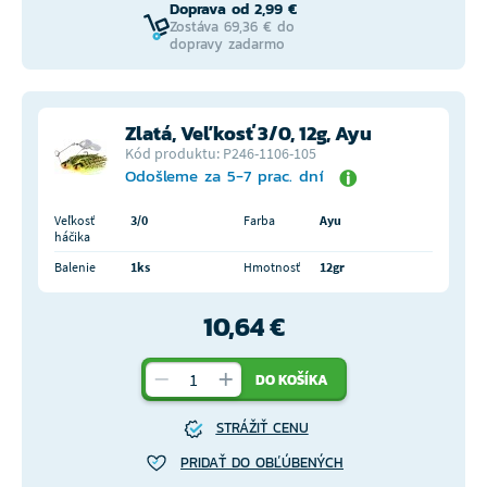
Doprava od 2,99 €
Zostáva 69,36 € do
dopravy zadarmo
Zlatá, Veľkosť 3/0, 12g, Ayu
Kód produktu: P246-1106-105
Odošleme za 5-7 prac. dní
Veľkosť
3/0
Farba
Ayu
háčika
Balenie
1ks
Hmotnosť
12gr
10,64 €
DO KOŠÍKA
STRÁŽIŤ CENU
PRIDAŤ DO OBĽÚBENÝCH