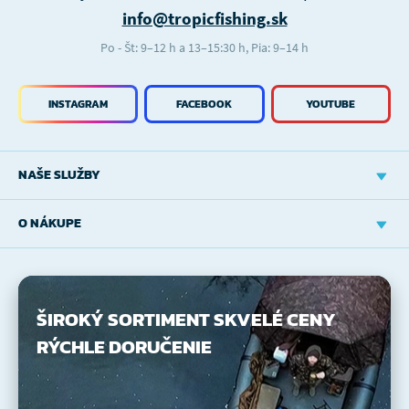
info@tropicfishing.sk
Po - Št: 9–12 h a 13–15:30 h, Pia: 9–14 h
INSTAGRAM
FACEBOOK
YOUTUBE
NAŠE SLUŽBY
O NÁKUPE
ŠIROKÝ SORTIMENT
SKVELÉ CENY
RÝCHLE DORUČENIE