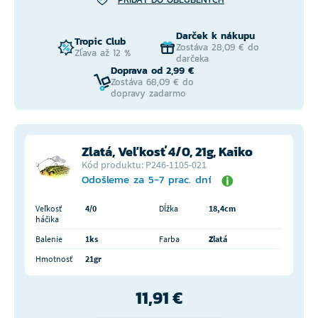
Darček k nákupu
Tropic Club
Zostáva 28,09 € do
Zľava až 12 %
darčeka
Doprava od 2,99 €
Zostáva 68,09 € do
dopravy zadarmo
Zlatá, Veľkosť 4/0, 21g, Kaiko
Kód produktu: P246-1105-021
Odošleme za 5-7 prac. dní
Veľkosť
4/0
Dĺžka
18,4cm
háčika
Balenie
1ks
Farba
Zlatá
Hmotnosť
21gr
11,91 €