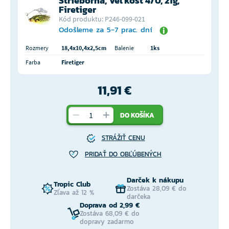
Strieborná, Veľkosť 4/0, 21g,
Firetiger
Kód produktu: P246-099-021
Odošleme za 5-7 prac. dní
Rozmery
18,4x10,4x2,5cm
Balenie
1ks
Farba
Firetiger
11,91 €
DO KOŠÍKA
STRÁŽIŤ CENU
PRIDAŤ DO OBĽÚBENÝCH
Darček k nákupu
Tropic Club
Zostáva 28,09 € do
Zľava až 12 %
darčeka
Doprava od 2,99 €
Zostáva 68,09 € do
dopravy zadarmo