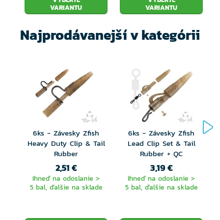
Hlava bez olova
VARIANTU
VARIANTU
Tenký a pevný drôt
Najprodávanejší v kategórii
Koncept očka „Sure-Ring“ pre všestranné
uchytenie náväzca
Veľmi pevné a ultra ostré háčiky
Detaily spracované fototlačou a ručne
maľované
6ks - Závesky Zfish
6ks - Závesky Zfish
Super mäkké vysoko kvalitné strapce
Heavy Duty Clip & Tail
Lead Clip Set & Tail
Rubber
Rubber + QC
2,51 €
3,19 €
Ihneď na odoslanie >
Ihneď na odoslanie >
5 bal, ďalšie na sklade
5 bal, ďalšie na sklade