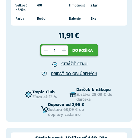
Veľkosť
4/0
Hmotnosť
21gr
háčika
Farba
Rudd
Balenie
1ks
11,91 €
DO KOŠÍKA
STRÁŽIŤ CENU
PRIDAŤ DO OBĽÚBENÝCH
Darček k nákupu
Tropic Club
Zostáva 28,09 € do
Zľava až 12 %
darčeka
Doprava od 2,99 €
Zostáva 68,09 € do
dopravy zadarmo