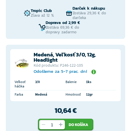
Darček k nákupu
Tropic Club
Zostáva 29,36 € do
Zľava až 12 %
darčeka
Doprava od 2,99 €
Zostáva 69,36 € do
dopravy zadarmo
Medená, Veľkosť 3/0, 12g,
Headlight
Kód produktu: P246-122-105
Odošleme za 5-7 prac. dní
Veľkosť
3/0
Balenie
1ks
háčika
Farba
Medená
Hmotnosť
12gr
10,64 €
DO KOŠÍKA