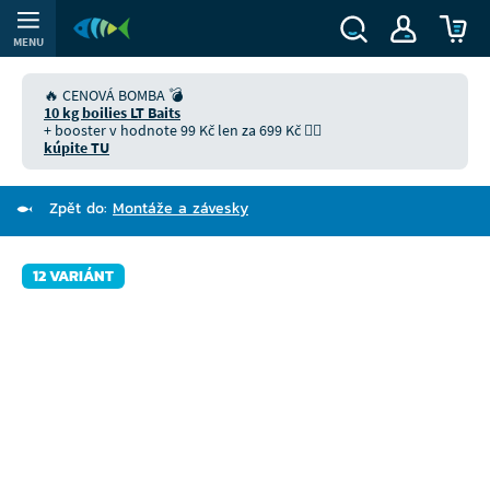
MENU
🔥 CENOVÁ BOMBA 💣
10 kg boilies LT Baits
+ booster v hodnote 99 Kč len za 699 Kč 👉🏻
kúpite TU
Zpět do:
Montáže a závesky
12 VARIÁNT