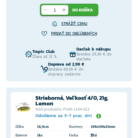
DO KOŠÍKA
STRÁŽIŤ CENU
PRIDAŤ DO OBĽÚBENÝCH
Darček k nákupu
Tropic Club
Zostáva 29,36 € do
Zľava až 12 %
darčeka
Doprava od 2,99 €
Zostáva 69,36 € do
dopravy zadarmo
Strieborná, Veľkosť 4/0, 21g,
Lemon
Kód produktu: P246-1104-021
Odošleme za 5-7 prac. dní
Dĺžka
18,4cm
Rozmery
184x104x25mm
Balenie
1ks
Farba
Žltá