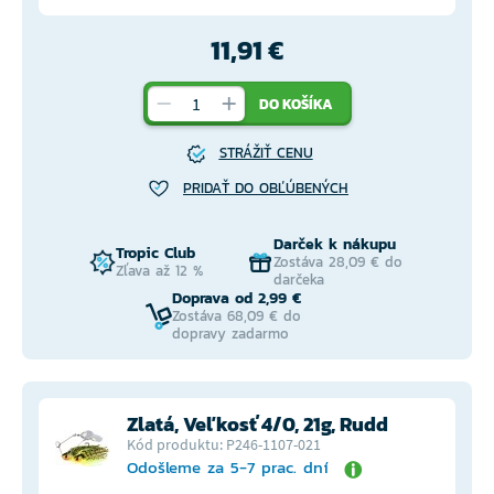
11,91 €
DO KOŠÍKA
STRÁŽIŤ CENU
PRIDAŤ DO OBĽÚBENÝCH
Darček k nákupu
Tropic Club
Zostáva 28,09 € do
Zľava až 12 %
darčeka
Doprava od 2,99 €
Zostáva 68,09 € do
dopravy zadarmo
Zlatá, Veľkosť 4/0, 21g, Rudd
Kód produktu: P246-1107-021
Odošleme za 5-7 prac. dní