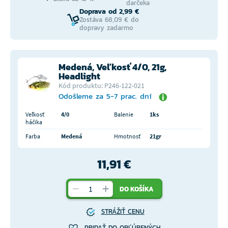
darčeka
Doprava od 2,99 €
Zostáva 68,09 € do
dopravy zadarmo
Medená, Veľkosť 4/0, 21g,
Headlight
Kód produktu: P246-122-021
Odošleme za 5-7 prac. dní
Veľkosť
4/0
Balenie
1ks
háčika
Farba
Medená
Hmotnosť
21gr
11,91 €
DO KOŠÍKA
STRÁŽIŤ CENU
PRIDAŤ DO OBĽÚBENÝCH