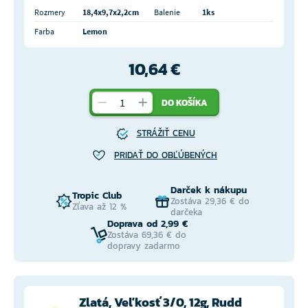
Rozmery
18,4x9,7x2,2cm
Balenie
1ks
Farba
Lemon
10,64 €
DO KOŠÍKA
STRÁŽIŤ CENU
PRIDAŤ DO OBĽÚBENÝCH
Darček k nákupu
Tropic Club
Zostáva 29,36 € do
Zľava až 12 %
darčeka
Doprava od 2,99 €
Zostáva 69,36 € do
dopravy zadarmo
Zlatá, Veľkosť 3/0, 12g, Rudd