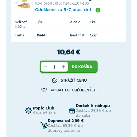
Kód produktu: P246-1107-105
Odošleme za 5-7 prac. dní
Veľkosť
3/0
Balenie
1ks
háčika
Farba
Rudd
Hmotnosť
12gr
10,64 €
DO KOŠÍKA
STRÁŽIŤ CENU
PRIDAŤ DO OBĽÚBENÝCH
Darček k nákupu
Tropic Club
Zostáva 29,36 € do
Zľava až 12 %
darčeka
Doprava od 2,99 €
Zostáva 69,36 € do
dopravy zadarmo