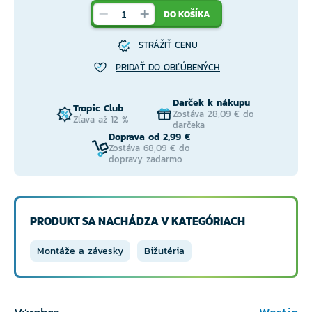
DO KOŠÍKA
STRÁŽIŤ CENU
PRIDAŤ DO OBĽÚBENÝCH
Darček k nákupu
Tropic Club
Zostáva 28,09 € do
Zľava až 12 %
darčeka
Doprava od 2,99 €
Zostáva 68,09 € do
dopravy zadarmo
PRODUKT SA NACHÁDZA V KATEGÓRIACH
Montáže a závesky
Bižutéria