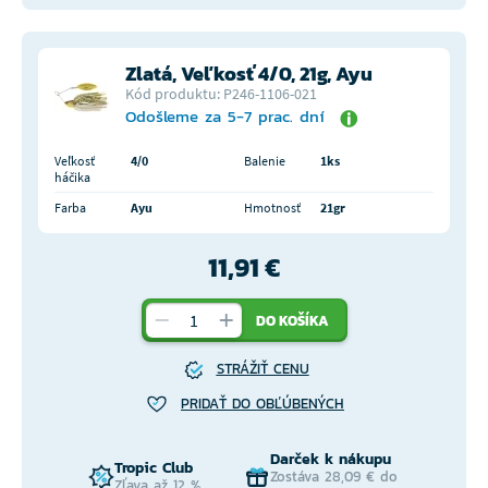
Zlatá, Veľkosť 4/0, 21g, Ayu
Kód produktu: P246-1106-021
Odošleme za 5-7 prac. dní
Veľkosť
4/0
Balenie
1ks
háčika
Farba
Ayu
Hmotnosť
21gr
11,91 €
DO KOŠÍKA
STRÁŽIŤ CENU
PRIDAŤ DO OBĽÚBENÝCH
Darček k nákupu
Tropic Club
Zostáva 28,09 € do
Zľava až 12 %