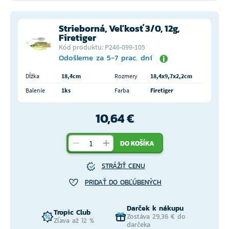
Strieborná, Veľkosť 3/0, 12g,
Firetiger
Kód produktu: P246-099-105
Odošleme za 5-7 prac. dní
Dĺžka
18,4cm
Rozmery
18,4x9,7x2,2cm
Balenie
1ks
Farba
Firetiger
10,64 €
DO KOŠÍKA
STRÁŽIŤ CENU
PRIDAŤ DO OBĽÚBENÝCH
Darček k nákupu
Tropic Club
Zostáva 29,36 € do
Zľava až 12 %
darčeka