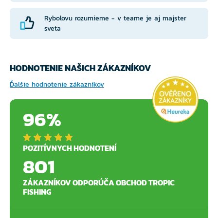
Skladovanie
Rybolovu rozumieme - v teame je aj majster
sveta
Nie je nutné skladovať v chladničke.
Po otvorení:
HODNOTENIE NAŠICH ZÁKAZNÍKOV
čo najlepšie uzavrieť a spotrebovať do 2–3 dní.
Ďalšie hodnotenie zákazníkov
Nutričné hodnoty na 100 g
96%
Energia 1070 kJ / 255 kcal
Tuky 4,1 g
POZITÍVNYCH HODNOTENÍ
Sacharidy 2,3 g (z toho cukry: 1,1 g)
801
Bielkoviny 50,5 g
ZÁKAZNÍKOV ODPORÚČA OBCHOD TROPIC
FISHING
Soľ 3,5 g