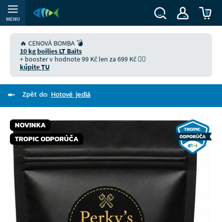
MENU
🔥 CENOVÁ BOMBA 💣
10 kg boilies LT Baits
+ booster v hodnote 99 Kč len za 699 Kč 👉🏻
kúpite TU
Zpět do:
Hotové jedlá
NOVINKA
TROPIC ODPORÚČA