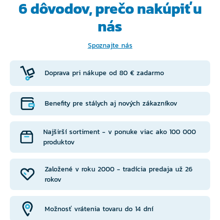
6 dôvodov, prečo
nakúpiť u
Chuťový profil
nás
Čistá, priamočiara mäsová chuť doplnená jemným
prírodným dymom.
Spoznajte nás
Nie je sladké, nie je prekorenené - len poctivé mäso s
Doprava pri nákupe od 80 € zadarmo
ľahkou údenou linkou.
Trvanlivosť & skladovanie
Benefity pre stálych aj nových zákazníkov
Pred otvorením:
Najširší sortiment - v ponuke viac ako 100 000
produktov
skladujte v suchu a chlade, ideálne do 25 ° C, mimo
priameho slnka.
Založené v roku 2000 - tradícia predaja už 26
rokov
Trvanlivosť
V originálnom uzavretom balení vydrží až 12
Možnosť vrátenia tovaru do 14 dní
mesiacov.