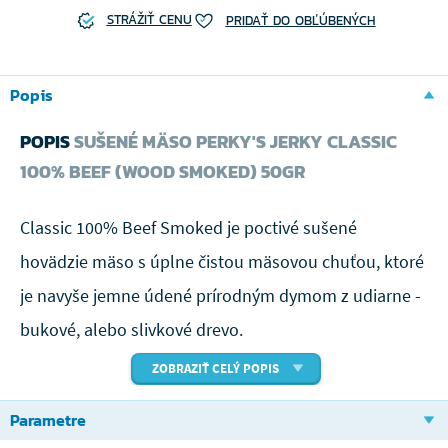
STRÁŽIŤ CENU
PRIDAŤ DO OBĽÚBENÝCH
Popis
POPIS
SUŠENÉ MÄSO PERKY'S JERKY CLASSIC
100% BEEF (WOOD SMOKED) 50GR
Classic 100% Beef Smoked je poctivé sušené
hovädzie mäso s úplne čistou mäsovou chuťou, ktoré
je navyše jemne údené prírodným dymom z udiarne -
bukové, alebo slivkové drevo.
ZOBRAZIŤ CELÝ POPIS
Každý kúsok je ručne krájaný, marinovaný a sušený
tak, aby si zachoval maximálnu kvalitu, bielkoviny a
Parametre
autentickú chuť mäsa bez zbytočností.