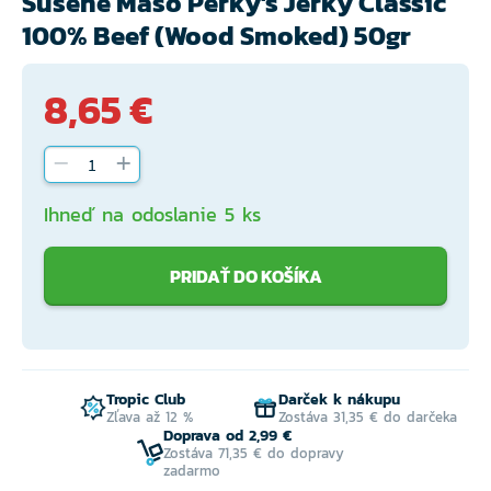
Sušené Mäso Perky's Jerky Classic
100% Beef (Wood Smoked) 50gr
8,65 €
Ihneď na odoslanie 5 ks
PRIDAŤ DO KOŠÍKA
Tropic Club
Darček k nákupu
Zľava až 12 %
Zostáva 31,35 € do darčeka
Doprava od 2,99 €
Zostáva 71,35 € do dopravy
zadarmo