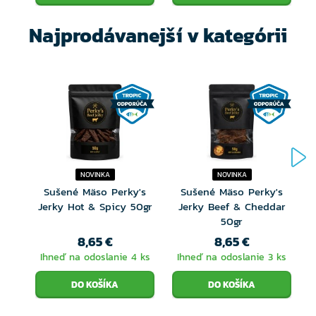
worcestrová omáčka (fermentovaná sója,
fermentovaná pšenica – bez lepku, ocot, cukor,
Najprodávanejší v kategórii
paradajková šťava z koncentrátu, jedlá soľ, jablčná
šťava, jablková šťava maltodextrín, dextróza, zmes
korenia (paprika, sušená cibuľa, cesnak, zeler),
jablkový ocot.
Prírodný dym z udiarne - bukové, slivkové drevo
NOVINKA
NOVINKA
Alergény: sója, pšenica (bez lepku), zeler
Sušené Mäso Perky's
Sušené Mäso Perky's
Jerky Hot & Spicy 50gr
Jerky Beef & Cheddar
Prípadný biely povlak na povrchu výrobku nie je
50gr
8,65 €
8,65 €
závadou akosti.
Ihneď na odoslanie 4 ks
Ihneď na odoslanie 3 ks
Absorbér vo vnútri obalu nie je určený na
konzumáciu.