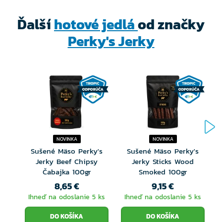
Ďalší
hotové jedlá
od značky
Tento produkt je ideálny pre všetkých, ktorí milujú
Perky's Jerky
jednoduché, skutočné a výrazne mäsové chute s
prírodnou údenou arómou. Skvele sa hodí do práce,
na výlety, po tréningu aj ako rýchla proteínová desiata
počas dňa.
Zloženie
100 g sušeného mäsa je vyrobené z 260 g prémiového
NOVINKA
NOVINKA
hovädzieho zadného
Sušené Mäso Perky's
Sušené Mäso Perky's
Jerky Beef Chipsy
Jerky Sticks Wood
Použité korenie a marináda:
Čabajka 100gr
Smoked 100gr
8,65 €
9,15 €
Sójová omáčka (fermentovaná sója, fermentovaná
Ihneď na odoslanie 5 ks
Ihneď na odoslanie 5 ks
pšenica – bez lepku, jedlá soľ, prírodná aróma),