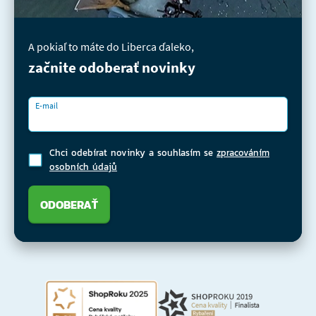
A pokiaľ to máte do Liberca ďaleko,
začnite odoberať novinky
E-mail
Chci odebírat novinky a souhlasím se
zpracováním
osobních údajů
ODOBERAŤ