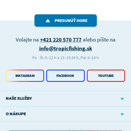
PRESUNÚŤ HORE
Volajte na
+421 220 570 777
alebo píšte na
info@tropicfishing.sk
Po - Št: 9–12 h a 13–15:30 h, Pia: 9–14 h
INSTAGRAM
FACEBOOK
YOUTUBE
NAŠE SLUŽBY
O NÁKUPE