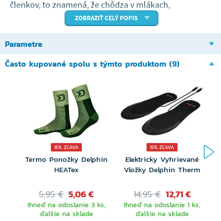
členkov, to znamená, že chôdza v mlákach,
ZOBRAZIŤ CELÝ POPIS
roztopenom snehu a blate nie je pre GATOR problém.
Táto pryžová časť sa navyše veľmi dobre čistí. V zadnej
Parametre
časti gumové časti topánky sa nachádza výstupok,
Často kupované spolu s týmto produktom (9)
vďaka ktorému si topánku bez problémov vyzujete.
Zvršok topánky je tvorený kombináciou odolnej
nylonovej látky a umelej kože.
Tieto materiály dobre odolávajú nepriazni počasia a
jednoducho sa v prípade potreby impregnujú. Jazyk
15% ZĽAVA
15% ZĽAVA
Termo Ponožky Delphin
Elektricky Vyhrievané
T
topánky je prišitý až do výšky 17cm, to znamená, že
HEATex
Vložky Delphin Therm
krátkodobo sa môžete pohybovať v takto hlbokých
5,95 €
5,06 €
14,95 €
12,71 €
vlhkých oblastiach. Šnurovanie je riešené cez textilný
Ihneď na odoslanie 3 ks,
Ihneď na odoslanie 1 ks,
očká, na vrchu šnurovanie sa nachádza jedno kovové
ďalšie na sklade
ďalšie na sklade