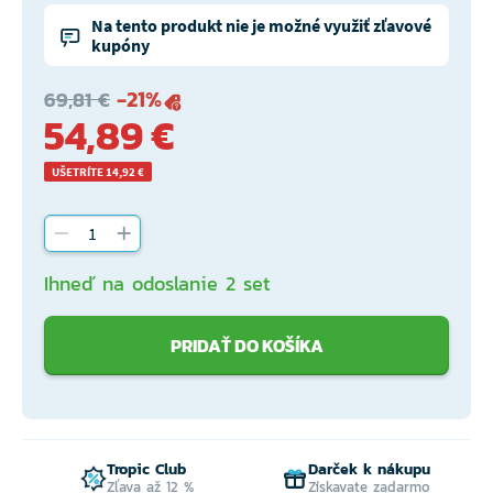
Na tento produkt nie je možné využiť zľavové
kupóny
-21%
69,81 €
54,89 €
UŠETRÍTE 14,92 €
Ihneď na odoslanie 2 set
PRIDAŤ DO KOŠÍKA
Tropic Club
Darček k nákupu
Zľava až 12 %
Získavate zadarmo