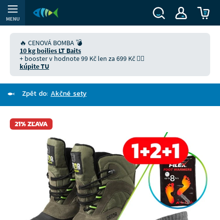
MENU
🔥 CENOVÁ BOMBA 💣
10 kg boilies LT Baits
+ booster v hodnote 99 Kč len za 699 Kč 👉🏻
kúpite TU
Zpět do:
Akčné sety
21% ZĽAVA