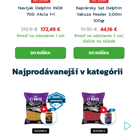
19% ZĽAVA
15% ZĽAVA
Navijak Delphin INOX
Kaprársky Set Delphin
70D Akcia 1+1
Yakuza Feeder 3,00m
100gr
213,9 €
172,49 €
51,95 €
44,16 €
Ihneď na odoslanie 1 set
Ihneď na odoslanie 2 set,
ďalšie na sklade
Najprodávanejší v kategórii
NOVINKA
NOVINKA