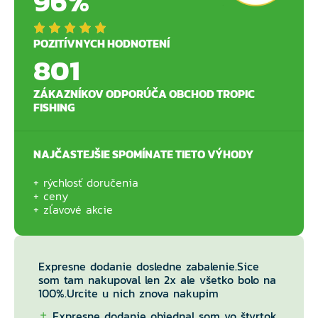
96%
POZITÍVNYCH HODNOTENÍ
801
ZÁKAZNÍKOV ODPORÚČA OBCHOD TROPIC
FISHING
NAJČASTEJŠIE SPOMÍNATE TIETO VÝHODY
rýchlosť doručenia
ceny
zľavové akcie
Expresne dodanie dosledne zabalenie.Sice
som tam nakupoval len 2x ale všetko bolo na
100%.Urcite u nich znova nakupim
Expresne dodanie objednal som vo štvrtok