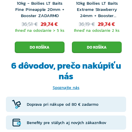
10kg - Boilies LT Baits
10kg Boilies LT Baits
Fine Pineapple 20mm +
Extreme Strawberry
Booster ZADARMO
24mm + Booster
Zadarmo
36,51 €
29,74 €
36,19 €
29,74 €
Ihneď na odoslanie > 5 ks
Ihneď na odoslanie 2 ks
I
6 dôvodov, prečo
nakúpiť u
nás
Spoznajte nás
Doprava pri nákupe od 80 € zadarmo
Benefity pre stálych aj nových zákazníkov