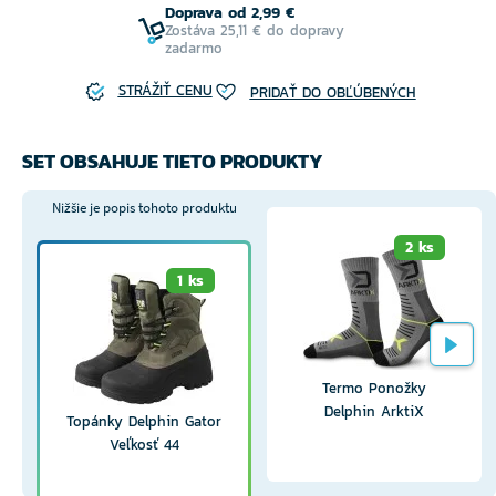
Doprava od 2,99 €
Zostáva 25,11 € do dopravy
zadarmo
STRÁŽIŤ CENU
PRIDAŤ DO OBĽÚBENÝCH
SET OBSAHUJE TIETO PRODUKTY
Nižšie je popis tohoto produktu
2 ks
1 ks
Termo Ponožky
Delphin ArktiX
Topánky Delphin Gator
Veľkosť 44