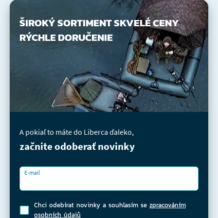
ŠIROKÝ SORTIMENT
SKVELÉ CENY
RÝCHLE DORUČENIE
A pokiaľ to máte do Liberca ďaleko,
začnite odoberať novinky
E-mail
Chci odebírat novinky a souhlasím se
zpracováním
osobních údajů