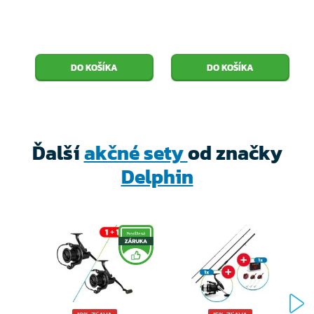
oko. Vnútro topánky je tvorený príjemným
mikrofleecovým materiálom. O tepelnej pohodlie sa
postará vrstva umelého mikrovlákna medzi
vonkajšou a vnútornou vrstvou.
Čierno-zelenú kombináciu materiálov ocenia nielen
rybári, ale aj poľovníci, turisti a všetci ostatní milovníci
Ďalší
akčné sety
od značky
prírody. Aj cez svoju mohutnosť sú topánky veľmi
Delphin
ľahké, čo iste príde vhod pri dlhodobejšej chôdzi.
Napríklad obe topánky veľkosti 43 váži iba 1,2kg