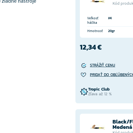
 žiadne nástroje
Kód produk
Veľkosť
#4
háčika
Hmotnosť
20gr
12,34 €
STRÁŽIŤ CENU
PRIDAŤ DO OBĽÚBENÝC
Tropic Club
Zľava až 12 %
Black/F
Medená
Kód produk