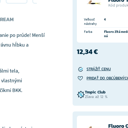
Kód produk
TREAM
Veľkosť
4
nástrahy
Farba
Fluoro žltá med
anie po prúde! Menší
ná
právnu hĺbku a
12,34 €
STRÁŽIŤ CENU
lmi tela,
PRIDAŤ DO OBĽÚBENÝC
 vlastnými
áčikmi BKK.
Tropic Club
Zľava až 12 %
Fluoro 