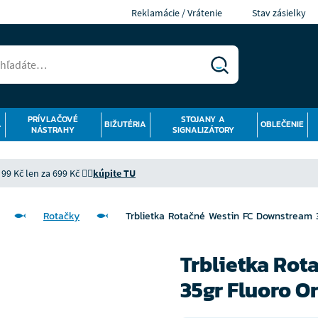
Reklamácie / Vrátenie
Stav zásielky
PRÍVLAČOVÉ
STOJANY A
Á
BIŽUTÉRIA
OBLEČENIE
NÁSTRAHY
SIGNALIZÁTORY
9 Kč len za 699 Kč 👉🏻
kúpite TU
Rotačky
Trblietka Rotačné Westin FC Downstream 3
Trblietka Ro
35gr Fluoro O