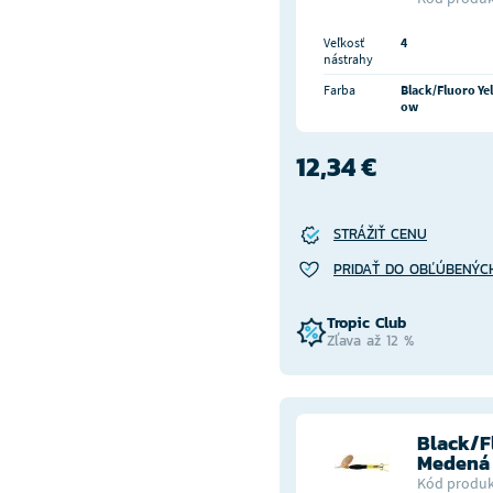
Veľkosť
4
nástrahy
Farba
Black/Fluoro Yel
ow
12,34 €
STRÁŽIŤ CENU
PRIDAŤ DO OBĽÚBENÝC
Tropic Club
Zľava až 12 %
Black/F
Medená
Kód produk