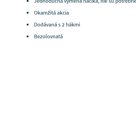
Jednoduchá výmena háčika, nie sú potrebné
Okamžitá akcia
Dodávaná s 2 hákmi
Bezolovnatá