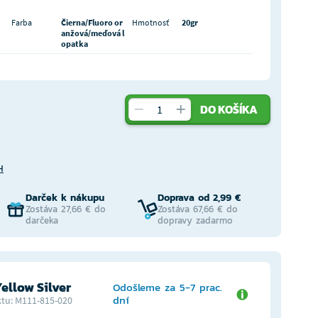
Farba
Čierna/Fluoro or
Hmotnosť
20gr
anžová/meďová l
opatka
DO KOŠÍKA
H
Darček k nákupu
Doprava od 2,99 €
Zostáva 27,66 € do
Zostáva 67,66 € do
darčeka
dopravy zadarmo
ellow Silver
Odošleme za 5-7 prac.
dní
tu: M111-815-020