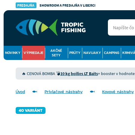
PREDAJŇA
SHOWROOM A PREDAJŇA V LIBERCI
AKČNÉ
NOVINKY
VÝPREDAJE
PRÚTY
NAVIJAKY
CAMPING
KRMIV
SETY
🔥 CENOVÁ BOMBA 💣
10 kg boilies LT Baits
+ booster v hodnote 9
Úvod
Prívlačové nástrahy
Kovové nástrahy
40 VARIÁNT