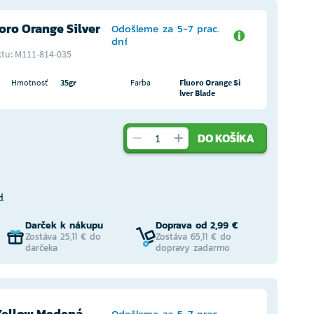
oro Orange Silver
Odošleme za 5-7 prac.
dní
tu: M111-814-035
Hmotnosť
35gr
Farba
Fluoro Orange Si
lver Blade
DO KOŠÍKA
H
Darček k nákupu
Doprava od 2,99 €
Zostáva 25,11 € do
Zostáva 65,11 € do
darčeka
dopravy zadarmo
Yellow Medená
Odošleme za 5-7 prac.