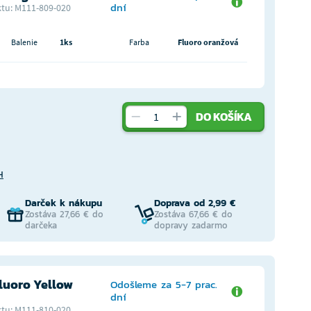
dní
tu: M111-809-020
Balenie
1ks
Farba
Fluoro oranžová
DO KOŠÍKA
H
Darček k nákupu
Doprava od 2,99 €
Zostáva 27,66 € do
Zostáva 67,66 € do
darčeka
dopravy zadarmo
luoro Yellow
Odošleme za 5-7 prac.
dní
tu: M111-810-020