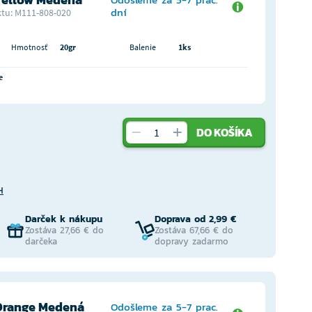
dní
tu: M111-808-020
Hmotnosť
20gr
Balenie
1ks
e
DO KOŠÍKA
H
Darček k nákupu
Doprava od 2,99 €
Zostáva 27,66 € do
Zostáva 67,66 € do
darčeka
dopravy zadarmo
Orange Medená
Odošleme za 5-7 prac.