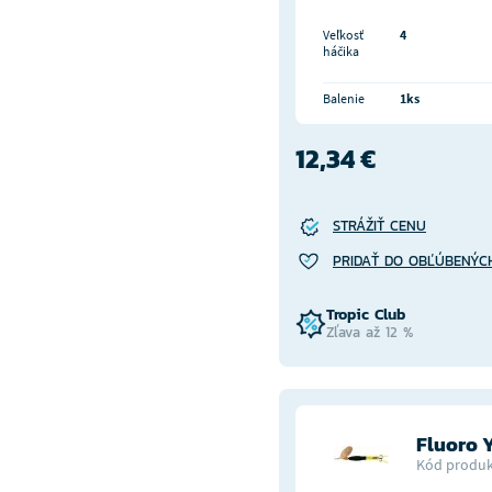
Veľkosť
4
háčika
Balenie
1ks
12,34 €
STRÁŽIŤ CENU
PRIDAŤ DO OBĽÚBENÝC
Tropic Club
Zľava až 12 %
Fluoro Y
Kód produk