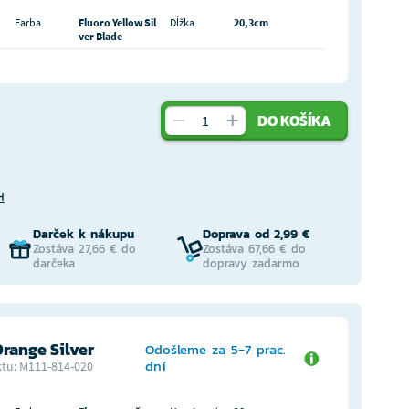
Farba
Fluoro Yellow Sil
Dĺžka
20,3cm
ver Blade
DO KOŠÍKA
H
Darček k nákupu
Doprava od 2,99 €
Zostáva 27,66 € do
Zostáva 67,66 € do
darčeka
dopravy zadarmo
range Silver
Odošleme za 5-7 prac.
dní
tu: M111-814-020