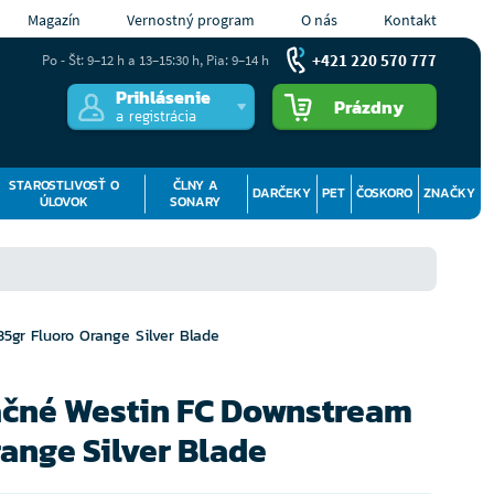
Magazín
Vernostný program
O nás
Kontakt
+421 220 570 777
Po - Št: 9–12 h a 13–15:30 h, Pia: 9–14 h
Prihlásenie
Prázdny
a registrácia
STAROSTLIVOSŤ O
ČLNY A
DARČEKY
PET
ČOSKORO
ZNAČKY
ÚLOVOK
SONARY
5gr Fluoro Orange Silver Blade
tačné Westin FC Downstream
range Silver Blade