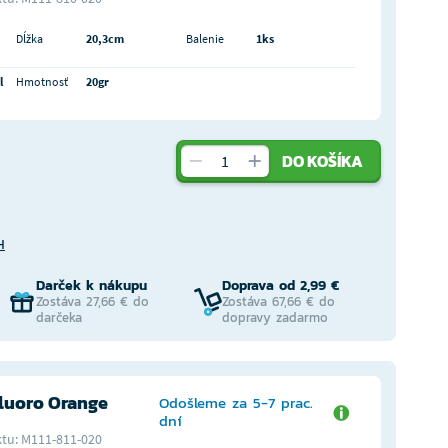
Dĺžka
20,3cm
Balenie
1ks
l
Hmotnosť
20gr
DO KOŠÍKA
H
Darček k nákupu
Doprava od 2,99 €
Zostáva 27,66 € do
Zostáva 67,66 € do
darčeka
dopravy zadarmo
luoro Orange
Odošleme za 5-7 prac.
dní
tu: M111-811-020