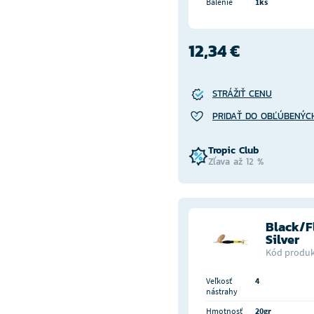
Balenie
1ks
12,34 €
STRÁŽIŤ CENU
PRIDAŤ DO OBĽÚBENÝC
Tropic Club
Zľava až 12 %
Black/F
Silver
Kód produk
Veľkosť
4
nástrahy
Hmotnosť
20gr