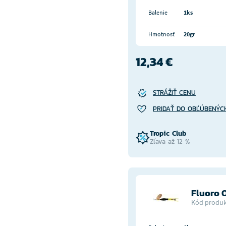
Balenie
1ks
Hmotnosť
20gr
12,34 €
STRÁŽIŤ CENU
PRIDAŤ DO OBĽÚBENÝC
Tropic Club
Zľava až 12 %
Fluoro O
Kód produk