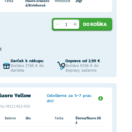
Farba
Fluoro oranžov
Hmotnosť
20gr
á/Strieborná
DO KOŠÍKA
H
Darček k nákupu
Doprava od 2,99 €
Zostáva 27,66 € do
Zostáva 67,66 € do
darčeka
dopravy zadarmo
luoro Yellow
Odošleme za 5-7 prac.
dní
tu: M111-812-020
Balenie
1ks
Farba
Čierna/fluoro žlt
á