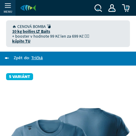
MENU
🔥 CENOVÁ BOMBA 💣
10 kg boilies LT Baits
+ booster v hodnote 99 Kč len za 699 Kč 👉🏻
kúpite TU
Zpět do:
Tričká
5 VARIÁNT