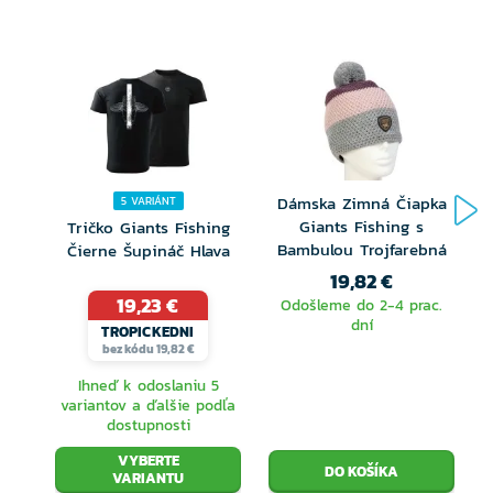
Dámska Zimná Čiapka
5 VARIÁNT
Giants Fishing s
Tričko Giants Fishing
Bambulou Trojfarebná
Čierne Šupináč Hlava
19,82 €
19,23 €
Odošleme do 2-4 prac.
dní
TROPICKEDNI
bez kódu 19,82 €
Ihneď k odoslaniu 5
variantov a ďalšie podľa
dostupnosti
VYBERTE
VARIANTU