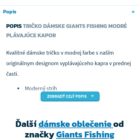
Popis
POPIS
TRIČKO DÁMSKE GIANTS FISHING MODRÉ
PLÁVAJÚCE KAPOR
Kvalitné dámske tričko v modrej farbe s naším
originálnym designom vyplávajúceho kapra v prednej
časti.
Moderný strih
ZOBRAZIŤ CELÝ POPIS
Decentné logo výrobcu na pravom ramene
Materiál: Bavlna 100%
Ďalší
dámske oblečenie
od
značky
Giants Fishing