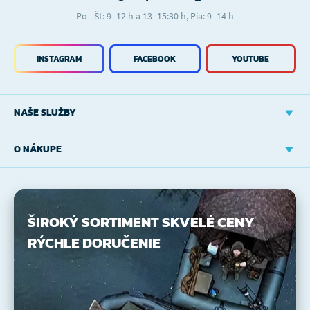
Po - Št: 9–12 h a 13–15:30 h, Pia: 9–14 h
INSTAGRAM
FACEBOOK
YOUTUBE
NAŠE SLUŽBY
O NÁKUPE
ŠIROKÝ SORTIMENT
SKVELÉ CENY
RÝCHLE DORUČENIE