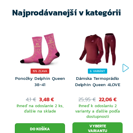
Najprodávanejší v kategórii
15% ZĽAVA
6 VARIÁNT
Ponožky Delphin Queen
Dámska Termoprádlo
38-41
Delphin Queen 4LOVE
4,1 €
3,48 €
25,95 €
22,06 €
Ihneď na odoslanie 2 ks,
Ihneď k odoslaniu 2
ďalšie na sklade
varianty a ďalšie podľa
dostupnosti
VYBERTE
VARIANTU