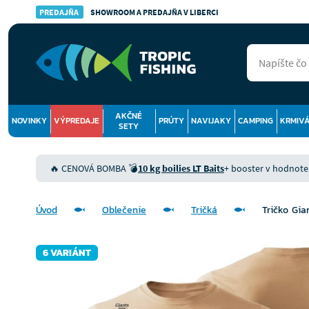
PREDAJŇA
SHOWROOM A PREDAJŇA V LIBERCI
AKČNÉ
NOVINKY
VÝPREDAJE
PRÚTY
NAVIJAKY
CAMPING
KRMIV
SETY
🔥 CENOVÁ BOMBA 💣
10 kg boilies LT Baits
+ booster v hodnote 9
Úvod
Oblečenie
Tričká
Tričko Gia
6 VARIÁNT