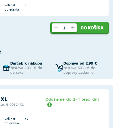
Veľkosť
L
oblečenia
DO KOŠÍKA
H
Darček k nákupu
Doprava od 2,99 €
Zostáva 20,18 € do
Zostáva 60,18 € do
darčeka
dopravy zadarmo
 XL
Odošleme do 2-4 prac. dní
tu: G-50324XL
Veľkosť
XL
oblečenia