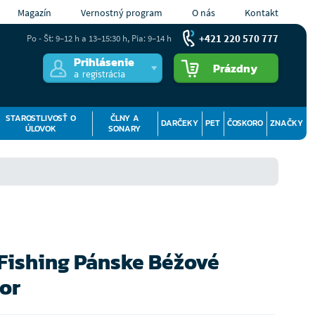
Magazín
Vernostný program
O nás
Kontakt
+421 220 570 777
Po - Št: 9–12 h a 13–15:30 h, Pia: 9–14 h
Prihlásenie
Prázdny
a registrácia
STAROSTLIVOSŤ O
ČLNY A
DARČEKY
PET
ČOSKORO
ZNAČKY
ÚLOVOK
SONARY
 Fishing Pánske Béžové
or