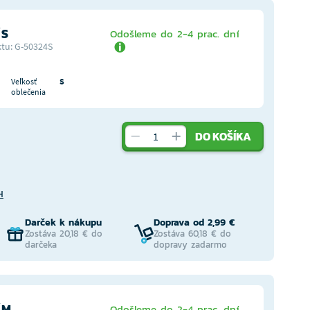
 S
Odošleme do 2-4 prac. dní
tu: G-50324S
Veľkosť
S
oblečenia
DO KOŠÍKA
H
Darček k nákupu
Doprava od 2,99 €
Zostáva 20,18 € do
Zostáva 60,18 € do
darčeka
dopravy zadarmo
 M
Odošleme do 2-4 prac. dní