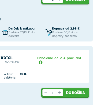
H
Darček k nákupu
Doprava od 2,99 €
Zostáva 20,18 € do
Zostáva 60,18 € do
darčeka
dopravy zadarmo
ť XXXL
Odošleme do 2-4 prac. dní
tu: G-503243XL
Veľkosť
XXXL
oblečenia
DO KOŠÍKA