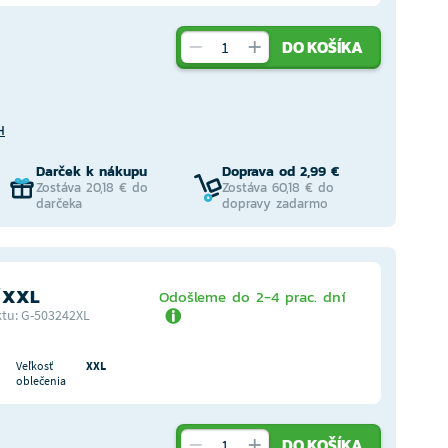
DO KOŠÍKA
H
Darček k nákupu
Doprava od 2,99 €
Zostáva 20,18 € do
Zostáva 60,18 € do
darčeka
dopravy zadarmo
ť XXL
Odošleme do 2-4 prac. dní
tu: G-503242XL
Veľkosť
XXL
oblečenia
DO KOŠÍKA