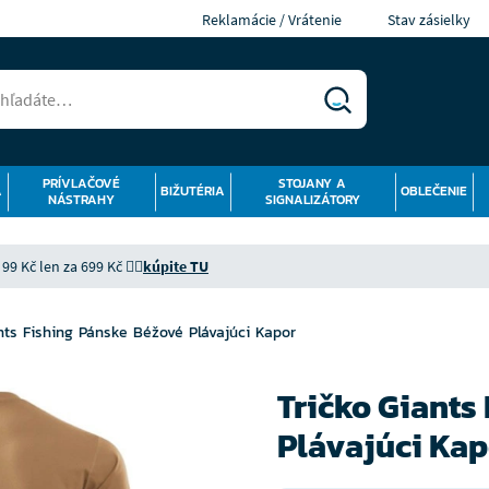
Reklamácie / Vrátenie
Stav zásielky
PRÍVLAČOVÉ
STOJANY A
Á
BIŽUTÉRIA
OBLEČENIE
NÁSTRAHY
SIGNALIZÁTORY
9 Kč len za 699 Kč 👉🏻
kúpite TU
nts Fishing Pánske Béžové Plávajúci Kapor
Tričko Giants
Plávajúci Kap