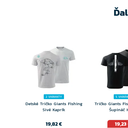
Ďal
2 VARIANTY
5 VARIÁ
Detské Tričko Giants Fishing
Tričko Giants Fi
Sivé Kaprík
Šupináč 
19,82 €
19,23