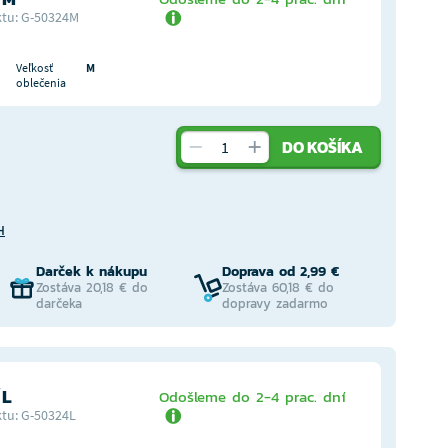
tu: G-50324M
Veľkosť
M
oblečenia
DO KOŠÍKA
H
Darček k nákupu
Doprava od 2,99 €
Zostáva 20,18 € do
Zostáva 60,18 € do
darčeka
dopravy zadarmo
 L
Odošleme do 2-4 prac. dní
tu: G-50324L