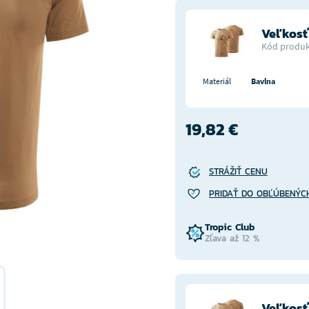
Veľkosť
Kód produk
Materiál
Bavlna
19,82 €
STRÁŽIŤ CENU
PRIDAŤ DO OBĽÚBENÝC
Tropic Club
Zľava až 12 %
Veľkosť