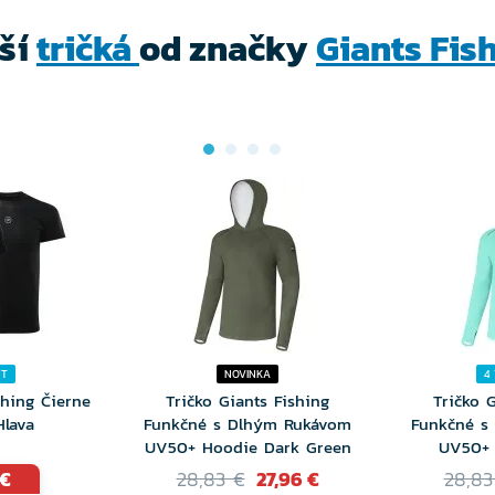
ší
tričká
od značky
Giants Fis
NT
NOVINKA
4
shing Čierne
Tričko Giants Fishing
Tričko 
Hlava
Funkčné s Dlhým Rukávom
Funkčné s
UV50+ Hoodie Dark Green
UV50+ 
 €
28,83 €
27,96 €
28,83