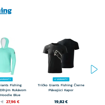
hing
 VARIANTY
4 VARIANTY
Giants Fishing
Tričko Giants Fishing Čierne
Tričko
 Dlhým Rukávom
Plávajúci Kapor
Hoodie Blue
 €
27,96 €
19,82 €