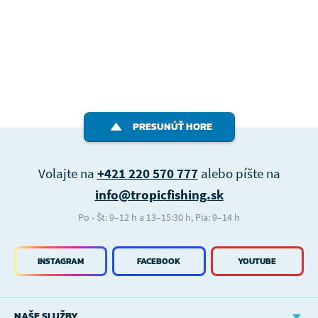
PRESUNÚŤ HORE
Volajte na
+421 220 570 777
alebo píšte na
info@tropicfishing.sk
Po - Št: 9–12 h a 13–15:30 h, Pia: 9–14 h
INSTAGRAM
FACEBOOK
YOUTUBE
NAŠE SLUŽBY