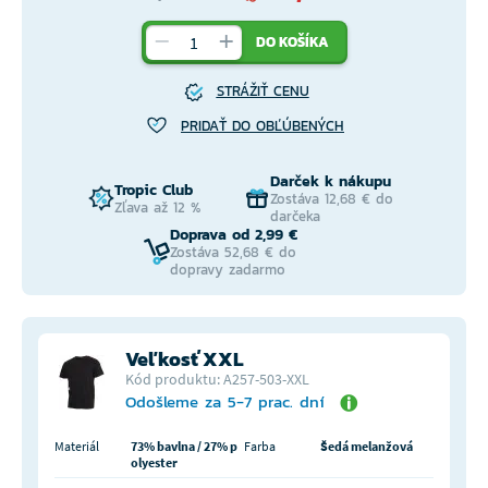
DO KOŠÍKA
STRÁŽIŤ CENU
PRIDAŤ DO OBĽÚBENÝCH
Darček k nákupu
Tropic Club
Zostáva 12,68 € do
Zľava až 12 %
darčeka
Doprava od 2,99 €
Zostáva 52,68 € do
dopravy zadarmo
Veľkosť XXL
Kód produktu: A257-503-XXL
Odošleme za 5-7 prac. dní
Materiál
73% bavlna / 27% p
Farba
Šedá melanžová
olyester