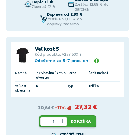
Tropic Club
Zostáva 12,68 € do
Zľava až 12 %
darčeka
Doprava od 2,99 €
Zostáva 52,68 € do
dopravy zadarmo
Veľkosť S
Kód produktu: A257-503-S
Odošleme za 5-7 prac. dní
Materiál
73% bavlna / 27% p
Farba
Šedá melanž
olyester
Veľkosť
S
Typ
Tričko
oblečenia
27,32 €
-11%
30,64 €
DO KOŠÍKA
STRÁŽIŤ CENU