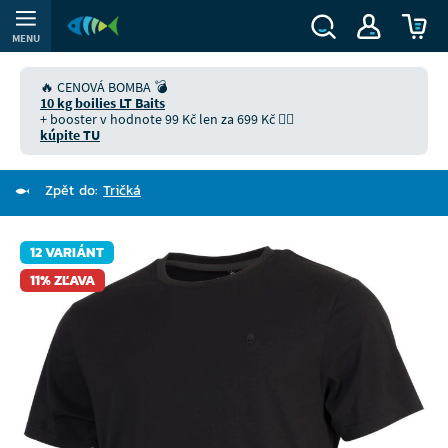
MENU
🔥 CENOVÁ BOMBA 💣
10 kg boilies LT Baits
+ booster v hodnote 99 Kč len za 699 Kč 👉🏻
kúpite TU
Zpět do:
Tričká
12 VARIÁNT
11% ZĽAVA