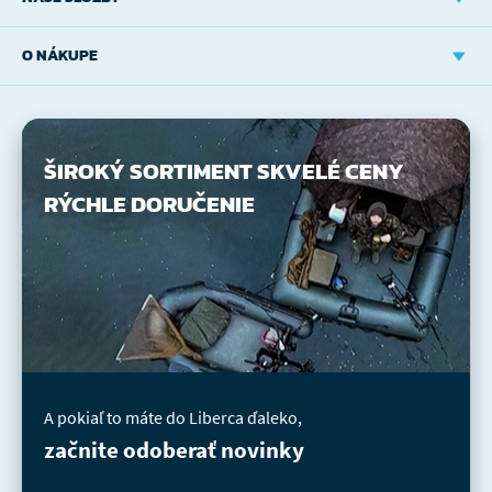
O NÁKUPE
ŠIROKÝ SORTIMENT
SKVELÉ CENY
RÝCHLE DORUČENIE
A pokiaľ to máte do Liberca ďaleko,
začnite odoberať novinky