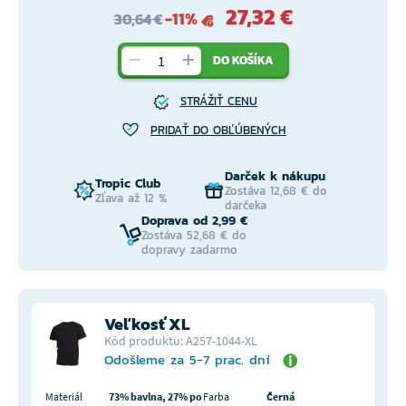
27,32 €
-11%
30,64 €
DO KOŠÍKA
STRÁŽIŤ CENU
PRIDAŤ DO OBĽÚBENÝCH
Darček k nákupu
Tropic Club
Zostáva 12,68 € do
Zľava až 12 %
darčeka
Doprava od 2,99 €
Zostáva 52,68 € do
dopravy zadarmo
Veľkosť XL
Kód produktu: A257-1044-XL
Odošleme za 5-7 prac. dní
Materiál
73% bavlna, 27% po
Farba
Černá