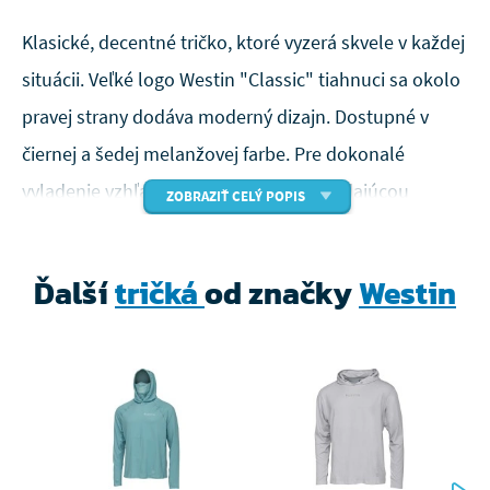
Klasické, decentné tričko, ktoré vyzerá skvele v každej
situácii. Veľké logo Westin "Classic" tiahnuci sa okolo
pravej strany dodáva moderný dizajn. Dostupné v
čiernej a šedej melanžovej farbe. Pre dokonalé
vyladenie vzhľadu spárujte so zodpovedajúcou
ZOBRAZIŤ CELÝ POPIS
čiapkou a mikinou Script.
73% bavlna / 27% polyester
Ďalší
tričká
od značky
Westin
180 gsm
Chladivá tkanina
Antibakteriálne
Pre zobrazenie tabuľky veľkostí kliknite sem