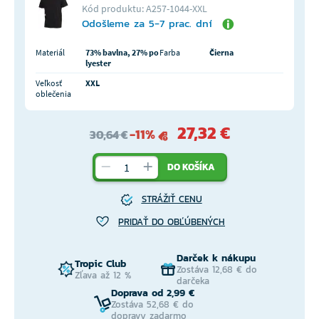
Kód produktu: A257-1044-XXL
Odošleme za 5-7 prac. dní
Materiál
73% bavlna, 27% po
Farba
Čierna
lyester
Veľkosť
XXL
oblečenia
27,32 €
-11%
30,64 €
DO KOŠÍKA
STRÁŽIŤ CENU
PRIDAŤ DO OBĽÚBENÝCH
Darček k nákupu
Tropic Club
Zostáva 12,68 € do
Zľava až 12 %
darčeka
Doprava od 2,99 €
Zostáva 52,68 € do
dopravy zadarmo