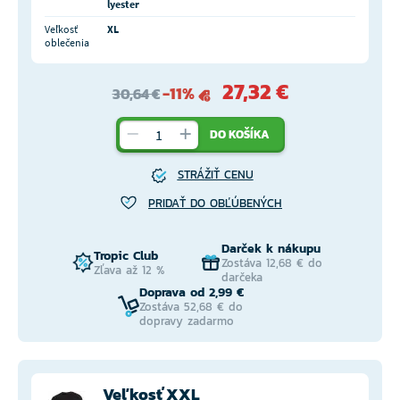
lyester
Veľkosť
XL
oblečenia
27,32 €
-11%
30,64 €
DO KOŠÍKA
STRÁŽIŤ CENU
PRIDAŤ DO OBĽÚBENÝCH
Darček k nákupu
Tropic Club
Zostáva 12,68 € do
Zľava až 12 %
darčeka
Doprava od 2,99 €
Zostáva 52,68 € do
dopravy zadarmo
Veľkosť XXL