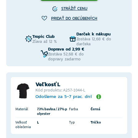
STRÁŽIŤ CENU
PRIDAŤ DO OBĽÚBENÝCH
Darček k nákupu
Tropic Club
Zostáva 12,68 € do
Zľava až 12 %
darčeka
Doprava od 2,99 €
Zostáva 52,68 € do
dopravy zadarmo
Veľkosť L
Kód produktu: A257-1044-L
Odošleme za 5-7 prac. dní
Materiál
73% bavlna / 27% p
Farba
Černá
olyester
Veľkosť
L
Typ
Tričko
oblečenia