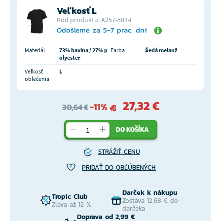
Veľkosť L
Kód produktu: A257-503-L
Odošleme za 5-7 prac. dní
Materiál
73% bavlna / 27% p
Farba
Šedá melanž
olyester
Veľkosť
L
oblečenia
27,32 €
-11%
30,64 €
DO KOŠÍKA
STRÁŽIŤ CENU
PRIDAŤ DO OBĽÚBENÝCH
Darček k nákupu
Tropic Club
Zostáva 12,68 € do
Zľava až 12 %
darčeka
Doprava od 2,99 €