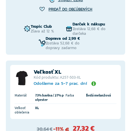
PRIDAŤ DO OBĽÚBENÝCH
Darček k nákupu
Tropic Club
Zostáva 12,68 € do
Zľava až 12 %
darčeka
Doprava od 2,99 €
Zostáva 52,68 € do
dopravy zadarmo
Veľkosť XL
Kód produktu: A257-503-XL
Odošleme za 5-7 prac. dní
Materiál
73% bavlna / 27% p
Farba
Šedá melanžová
olyester
Veľkosť
XL
oblečenia
27,32 €
-11%
30,64 €