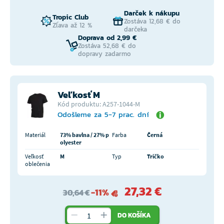
Darček k nákupu
Tropic Club
Zostáva 12,68 € do
Zľava až 12 %
darčeka
Doprava od 2,99 €
Zostáva 52,68 € do
dopravy zadarmo
Veľkosť M
Kód produktu: A257-1044-M
Odošleme za 5-7 prac. dní
Materiál
73% bavlna / 27% p
Farba
Černá
olyester
Veľkosť
M
Typ
Tričko
oblečenia
27,32 €
-11%
30,64 €
DO KOŠÍKA