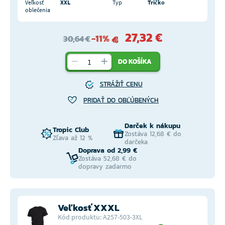
Veľkosť
XXL
Typ
Tričko
oblečenia
27,32 €
-11%
30,64 €
DO KOŠÍKA
STRÁŽIŤ CENU
PRIDAŤ DO OBĽÚBENÝCH
Darček k nákupu
Tropic Club
Zostáva 12,68 € do
Zľava až 12 %
darčeka
Doprava od 2,99 €
Zostáva 52,68 € do
dopravy zadarmo
Veľkosť XXXL
Kód produktu: A257-503-3XL