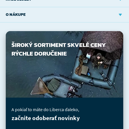
O NÁKUPE
ŠIROKÝ SORTIMENT
SKVELÉ CENY
RÝCHLE DORUČENIE
A pokiaľ to máte do Liberca ďaleko,
začnite odoberať novinky