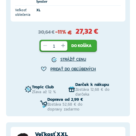
lyester
Veľkosť
XL
oblečenia
27,32 €
-11%
30,64 €
DO KOŠÍKA
STRÁŽIŤ CENU
PRIDAŤ DO OBĽÚBENÝCH
Darček k nákupu
Tropic Club
Zostáva 12,68 € do
Zľava až 12 %
darčeka
Doprava od 2,99 €
Zostáva 52,68 € do
dopravy zadarmo
Veľkosť XXL