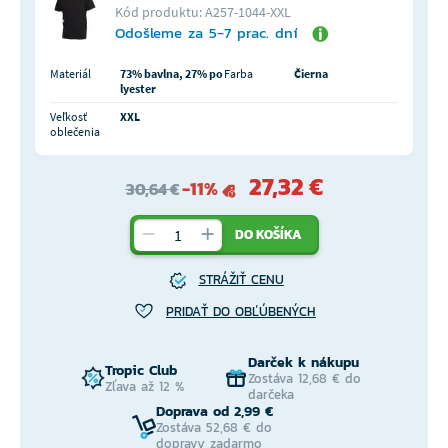
Kód produktu: A257-1044-XXL
Odošleme za 5-7 prac. dní
Materiál
73% bavlna, 27% po
Farba
Čierna
lyester
Veľkosť
XXL
oblečenia
27,32 €
-11%
30,64 €
DO KOŠÍKA
STRÁŽIŤ CENU
PRIDAŤ DO OBĽÚBENÝCH
Darček k nákupu
Tropic Club
Zostáva 12,68 € do
Zľava až 12 %
darčeka
Doprava od 2,99 €
Zostáva 52,68 € do
dopravy zadarmo