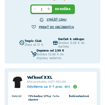
DO KOŠÍKA
STRÁŽIŤ CENU
PRIDAŤ DO OBĽÚBENÝCH
Darček k nákupu
Tropic Club
Zostáva 12,68 € do
Zľava až 12 %
darčeka
Doprava od 2,99 €
Zostáva 52,68 € do
dopravy zadarmo
Veľkosť XXL
Kód produktu: A257-503-XXL
Odošleme za 5-7 prac. dní
Materiál
73% bavlna / 27% p
Farba
Šedá melanžová
olyester