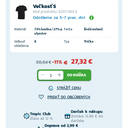
Veľkosť S
Kód produktu: A257-503-S
Odošleme za 5-7 prac. dní
Materiál
73% bavlna / 27% p
Farba
Šedá melanž
olyester
Veľkosť
S
Typ
Tričko
oblečenia
27,32 €
-11%
30,64 €
DO KOŠÍKA
STRÁŽIŤ CENU
PRIDAŤ DO OBĽÚBENÝCH
Darček k nákupu
Tropic Club
Zostáva 12,68 € do
Zľava až 12 %
darčeka
Doprava od 2,99 €