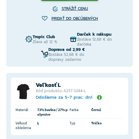
STRÁŽIŤ CENU
PRIDAŤ DO OBĽÚBENÝCH
Darček k nákupu
Tropic Club
Zostáva 12,68 € do
Zľava až 12 %
darčeka
Doprava od 2,99 €
Zostáva 52,68 € do
dopravy zadarmo
Veľkosť L
Kód produktu: A257-1044-L
Odošleme za 5-7 prac. dní
Materiál
73% bavlna / 27% p
Farba
Černá
olyester
Veľkosť
L
Typ
Tričko
oblečenia