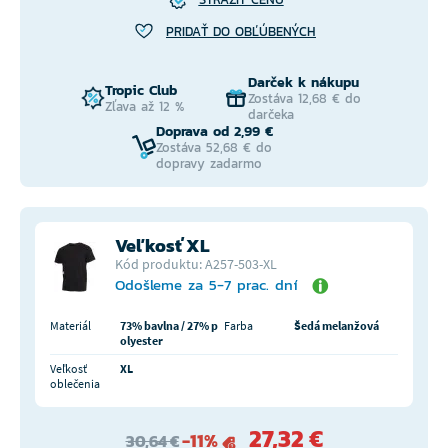
PRIDAŤ DO OBĽÚBENÝCH
Darček k nákupu
Tropic Club
Zostáva 12,68 € do
Zľava až 12 %
darčeka
Doprava od 2,99 €
Zostáva 52,68 € do
dopravy zadarmo
Veľkosť XL
Kód produktu: A257-503-XL
Odošleme za 5-7 prac. dní
Materiál
73% bavlna / 27% p
Farba
Šedá melanžová
olyester
Veľkosť
XL
oblečenia
27,32 €
-11%
30,64 €