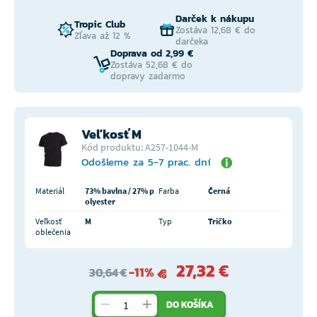
Darček k nákupu
Tropic Club
Zostáva 12,68 € do
Zľava až 12 %
darčeka
Doprava od 2,99 €
Zostáva 52,68 € do
dopravy zadarmo
Veľkosť M
Kód produktu: A257-1044-M
Odošleme za 5-7 prac. dní
Materiál
73% bavlna / 27% p
Farba
Černá
olyester
Veľkosť
M
Typ
Tričko
oblečenia
27,32 €
-11%
30,64 €
DO KOŠÍKA