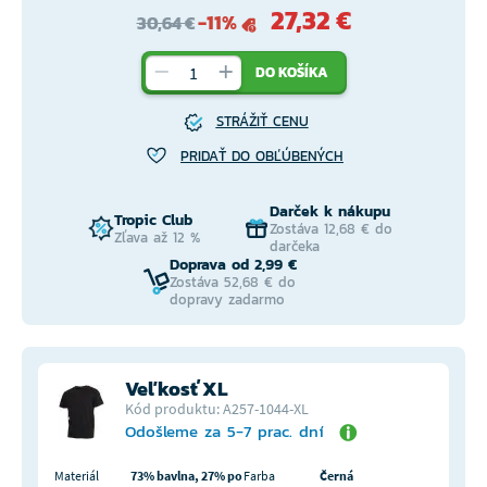
27,32 €
-11%
30,64 €
DO KOŠÍKA
STRÁŽIŤ CENU
PRIDAŤ DO OBĽÚBENÝCH
Darček k nákupu
Tropic Club
Zostáva 12,68 € do
Zľava až 12 %
darčeka
Doprava od 2,99 €
Zostáva 52,68 € do
dopravy zadarmo
Veľkosť XL
Kód produktu: A257-1044-XL
Odošleme za 5-7 prac. dní
Materiál
73% bavlna, 27% po
Farba
Černá