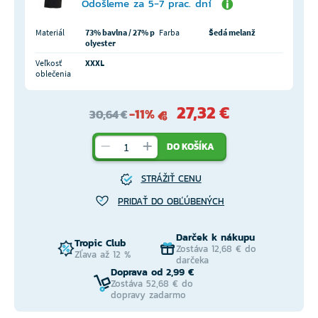
Odošleme za 5-7 prac. dní
Materiál
73% bavlna / 27% p
Farba
Šedá melanž
olyester
Veľkosť
XXXL
oblečenia
27,32 €
-11%
30,64 €
DO KOŠÍKA
STRÁŽIŤ CENU
PRIDAŤ DO OBĽÚBENÝCH
Darček k nákupu
Tropic Club
Zostáva 12,68 € do
Zľava až 12 %
darčeka
Doprava od 2,99 €
Zostáva 52,68 € do
dopravy zadarmo