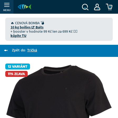
MENU
🔥 CENOVÁ BOMBA 💣
10 kg boilies LT Baits
+ booster v hodnote 99 Kč len za 699 Kč 👉🏻
kúpite TU
Zpět do:
Tričká
12 VARIÁNT
11% ZĽAVA