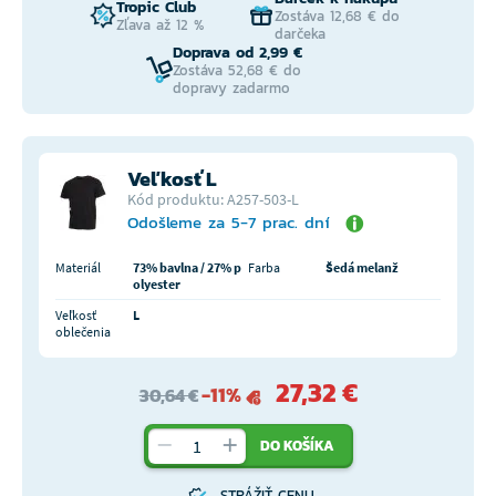
Tropic Club
Zostáva 12,68 € do
Zľava až 12 %
darčeka
Doprava od 2,99 €
Zostáva 52,68 € do
dopravy zadarmo
Veľkosť L
Kód produktu: A257-503-L
Odošleme za 5-7 prac. dní
Materiál
73% bavlna / 27% p
Farba
Šedá melanž
olyester
Veľkosť
L
oblečenia
27,32 €
-11%
30,64 €
DO KOŠÍKA
STRÁŽIŤ CENU