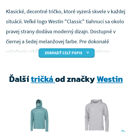
Klasické, decentné tričko, ktoré vyzerá skvele v každej
situácii. Veľké logo Westin "Classic" tiahnuci sa okolo
pravej strany dodáva moderný dizajn. Dostupné v
čiernej a šedej melanžovej farbe. Pre dokonalé
vyladenie vzhľadu spárujte so zodpovedajúcou
ZOBRAZIŤ CELÝ POPIS
čiapkou a mikinou Script.
73% bavlna / 27% polyester
Ďalší
tričká
od značky
Westin
180 gsm
Chladivá tkanina
Antibakteriálne
Pre zobrazenie tabuľky veľkostí kliknite sem