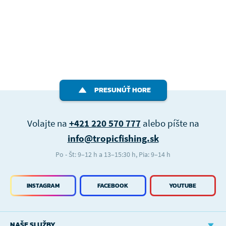
PRESUNÚŤ HORE
Volajte na
+421 220 570 777
alebo píšte na
info@tropicfishing.sk
Po - Št: 9–12 h a 13–15:30 h, Pia: 9–14 h
INSTAGRAM
FACEBOOK
YOUTUBE
NAŠE SLUŽBY