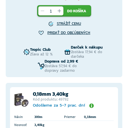
DO KOŠÍKA
STRÁŽIŤ CENU
PRIDAŤ DO OBĽÚBENÝCH
Darček k nákupu
Tropic Club
Zostáva 17,94 € do
Zľava až 12 %
darčeka
Doprava od 2,99 €
Zostáva 57,94 € do
dopravy zadarmo
0,18mm 3,40kg
Kód produktu: 49792
Odošleme za 5-7 prac. dní
Návin
300m
Priemer
0,18mm
Nosnosť
3,40kg