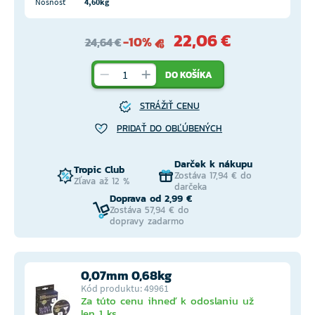
Nosnosť
4,60kg
22,06 €
-10%
24,64 €
DO KOŠÍKA
STRÁŽIŤ CENU
PRIDAŤ DO OBĽÚBENÝCH
Darček k nákupu
Tropic Club
Zostáva 17,94 € do
Zľava až 12 %
darčeka
Doprava od 2,99 €
Zostáva 57,94 € do
dopravy zadarmo
0,07mm 0,68kg
Kód produktu: 49961
Za túto cenu ihneď k odoslaniu už
len 1 ks