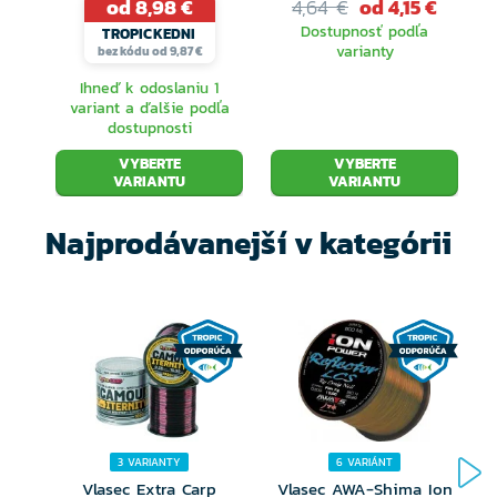
od 8,98 €
4,64 €
od 4,15 €
Dostupnosť podľa
TROPICKEDNI
varianty
bez kódu od 9,87 €
Ihneď k odoslaniu 1
variant a ďalšie podľa
dostupnosti
VYBERTE
VYBERTE
VARIANTU
VARIANTU
Najprodávanejší v kategórii
3 VARIANTY
6 VARIÁNT
Vlasec Extra Carp
Vlasec AWA-Shima Ion