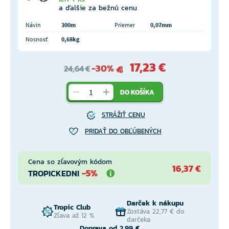
a ďalšie za bežnú cenu
Návin
300m
Priemer
0,07mm
Nosnosť
0,68kg
17,23 €
-30%
24,64 €
DO KOŠÍKA
STRÁŽIŤ CENU
PRIDAŤ DO OBĽÚBENÝCH
Cena so zľavovým kódom
16,37 €
-5%
TROPICKEDNI
Darček k nákupu
Tropic Club
Zostáva 22,77 € do
Zľava až 12 %
darčeka
Doprava od 2,99 €