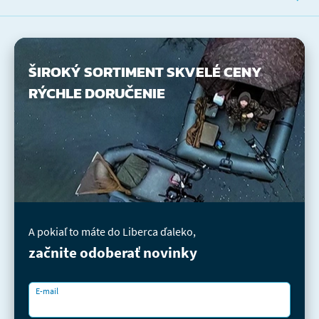
ŠIROKÝ SORTIMENT
SKVELÉ CENY
RÝCHLE DORUČENIE
A pokiaľ to máte do Liberca ďaleko,
začnite odoberať novinky
E-mail