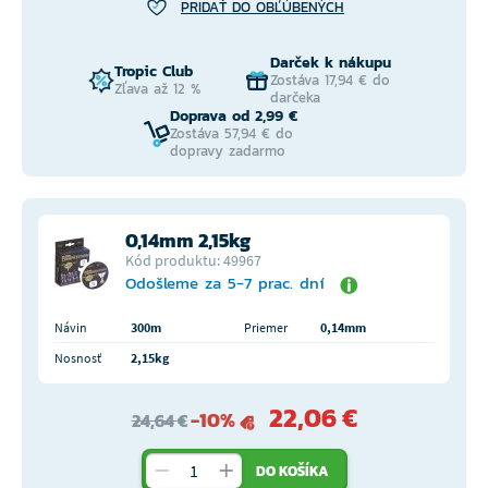
PRIDAŤ DO OBĽÚBENÝCH
Darček k nákupu
Tropic Club
Zostáva 17,94 € do
Zľava až 12 %
darčeka
Doprava od 2,99 €
Zostáva 57,94 € do
dopravy zadarmo
0,14mm 2,15kg
Kód produktu: 49967
Odošleme za 5-7 prac. dní
Návin
300m
Priemer
0,14mm
Nosnosť
2,15kg
22,06 €
-10%
24,64 €
DO KOŠÍKA