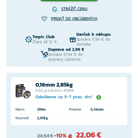
STRÁŽIŤ CENU
PRIDAŤ DO OBĽÚBENÝCH
Darček k nákupu
Tropic Club
Zostáva 17,94 € do
Zľava až 12 %
darčeka
Doprava od 2,99 €
Zostáva 57,94 € do
dopravy zadarmo
0,16mm 2,85kg
Kód produktu: 49968
Odošleme za 5-7 prac. dní
Návin
300m
Priemer
0,16mm
Nosnosť
2,85kg
22,06 €
-10%
24,64 €