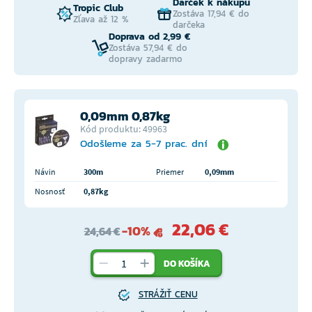
Darček k nákupu
Tropic Club
Zostáva 17,94 € do
Zľava až 12 %
darčeka
Doprava od 2,99 €
Zostáva 57,94 € do
dopravy zadarmo
0,09mm 0,87kg
Kód produktu: 49963
Odošleme za 5-7 prac. dní
Návin
300m
Priemer
0,09mm
Nosnosť
0,87kg
22,06 €
-10%
24,64 €
DO KOŠÍKA
STRÁŽIŤ CENU