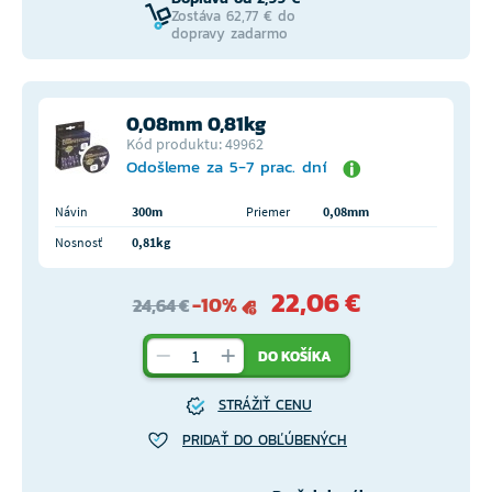
Zostáva 62,77 € do
dopravy zadarmo
0,08mm 0,81kg
Kód produktu: 49962
Odošleme za 5-7 prac. dní
Návin
300m
Priemer
0,08mm
Nosnosť
0,81kg
22,06 €
-10%
24,64 €
DO KOŠÍKA
STRÁŽIŤ CENU
PRIDAŤ DO OBĽÚBENÝCH