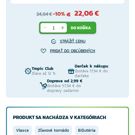
22,06 €
-10%
24,64 €
DO KOŠÍKA
STRÁŽIŤ CENU
PRIDAŤ DO OBĽÚBENÝCH
Darček k nákupu
Tropic Club
Zostáva 17,94 € do
Zľava až 12 %
darčeka
Doprava od 2,99 €
Zostáva 57,94 € do
dopravy zadarmo
PRODUKT SA NACHÁDZA V KATEGÓRIACH
Vlasce
Zľavové tornádo
Bižutéria