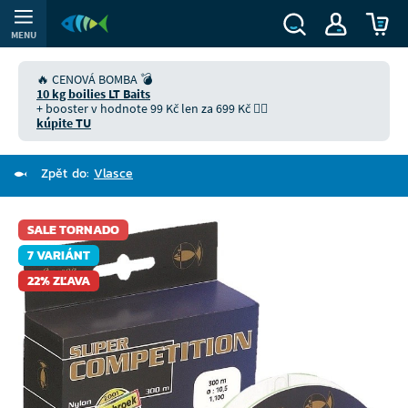
MENU
🔥 CENOVÁ BOMBA 💣
10 kg boilies LT Baits
+ booster v hodnote 99 Kč len za 699 Kč 👉🏻
kúpite TU
Zpět do:
Vlasce
SALE TORNADO
7 VARIÁNT
22% ZĽAVA