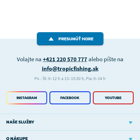
PRESUNÚŤ HORE
Volajte na
+421 220 570 777
alebo píšte na
info@tropicfishing.sk
Po - Št: 9–12 h a 13–15:30 h, Pia: 9–14 h
INSTAGRAM
FACEBOOK
YOUTUBE
NAŠE SLUŽBY
O NÁKUPE