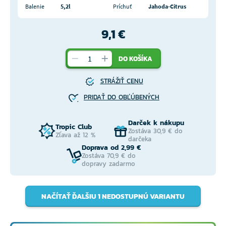
Balenie
5,2l
Príchuť
Jahoda-Citrus
9,1 €
DO KOŠÍKA
STRÁŽIŤ CENU
PRIDAŤ DO OBĽÚBENÝCH
Darček k nákupu
Tropic Club
Zostáva 30,9 € do
Zľava až 12 %
darčeka
Doprava od 2,99 €
Zostáva 70,9 € do
dopravy zadarmo
NAČÍTAŤ ĎALŠIU 1 NEDOSTUPNÚ VARIANTU