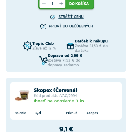
DO KOŠÍKA
STRÁŽIŤ CENU
PRIDAŤ DO OBĽÚBENÝCH
Darček k nákupu
Tropic Club
Zostáva 31,53 € do
Zľava až 12 %
darčeka
Doprava od 2,99 €
Zostáva 71,53 € do
dopravy zadarmo
Skopex (Červená)
Kód produktu: VAC/2994
Ihneď na odoslanie 3 ks
Balenie
5,2l
Príchuť
Scopex
9,1 €