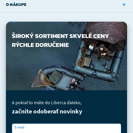
O NÁKUPE
ŠIROKÝ SORTIMENT
SKVELÉ CENY
RÝCHLE DORUČENIE
A pokiaľ to máte do Liberca ďaleko,
začnite odoberať novinky
E-mail