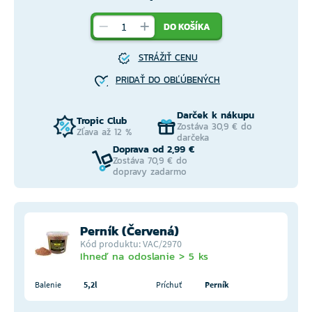
DO KOŠÍKA
STRÁŽIŤ CENU
PRIDAŤ DO OBĽÚBENÝCH
Darček k nákupu
Tropic Club
Zostáva 30,9 € do
Zľava až 12 %
darčeka
Doprava od 2,99 €
Zostáva 70,9 € do
dopravy zadarmo
Perník (Červená)
Kód produktu: VAC/2970
Ihneď na odoslanie > 5 ks
Balenie
5,2l
Príchuť
Perník