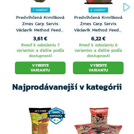
7 VARIÁNT
6 VARIÁNT
Predvlhčená Krmítková
Predvlhčená Krmítková
Zmes Carp Servis
Zmes Carp Servis
Václavík Method Feeder
Václavík Method Feeder
600gr
1,35kg
3,61 €
6,22 €
Ihneď k odoslaniu 7
Ihneď k odoslaniu 6
variantov a ďalšie podľa
variantov a ďalšie podľa
dostupnosti
dostupnosti
VYBERTE
VYBERTE
VARIANTU
VARIANTU
Najprodávanejší v kategórii