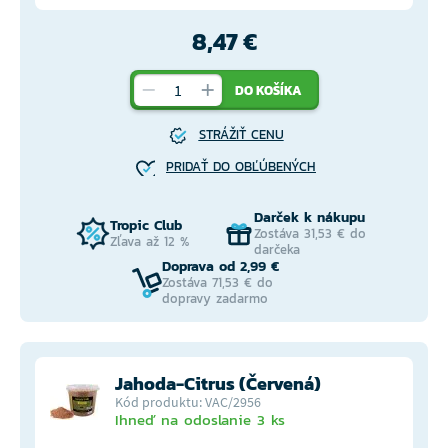
8,47 €
DO KOŠÍKA
STRÁŽIŤ CENU
PRIDAŤ DO OBĽÚBENÝCH
Darček k nákupu
Tropic Club
Zostáva 31,53 € do
Zľava až 12 %
darčeka
Doprava od 2,99 €
Zostáva 71,53 € do
dopravy zadarmo
Jahoda-Citrus (Červená)
Kód produktu: VAC/2956
Ihneď na odoslanie 3 ks