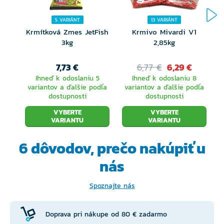
5 VARIÁNT
13 VARIÁNT
Krmítková Zmes JetFish
Krmivo Mivardi V1
3kg
2,85kg
V
7,73 €
6,77 €
6,29 €
Ihneď k odoslaniu 5
Ihneď k odoslaniu 8
variantov a ďalšie podľa
variantov a ďalšie podľa
dostupnosti
dostupnosti
VYBERTE
VYBERTE
VARIANTU
VARIANTU
6 dôvodov, prečo
nakúpiť u
nás
Spoznajte nás
Doprava pri nákupe od 80 € zadarmo