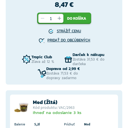
8,47 €
DO KOŠÍKA
STRÁŽIŤ CENU
PRIDAŤ DO OBĽÚBENÝCH
Darček k nákupu
Tropic Club
Zostáva 31,53 € do
Zľava až 12 %
darčeka
Doprava od 2,99 €
Zostáva 71,53 € do
dopravy zadarmo
Med (Žltá)
Kód produktu: VAC/2963
Ihneď na odoslanie 3 ks
Balenie
5,2l
Príchuť
Med