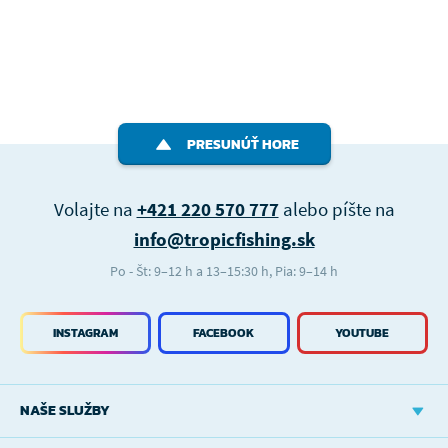
PRESUNÚŤ HORE
Volajte na
+421 220 570 777
alebo píšte na
info@tropicfishing.sk
Po - Št: 9–12 h a 13–15:30 h, Pia: 9–14 h
INSTAGRAM
FACEBOOK
YOUTUBE
NAŠE SLUŽBY