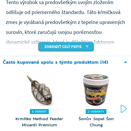
Tento výrobok sa predovšetkým svojím zložením
odlišuje od priemerného štandardu. Táto kŕmičková
zmes je vyrábaná predovšetkým z tepelne upravených
surovín, ktoré zaručujú svojou poréznosťou
dynamické vzlínanie, ktoré je dôležitým faktorom
ZOBRAZIŤ CELÝ POPIS
úspechu.
Často kupované spolu s týmto produktom (14)
8 VARIÁNT
2 VARIANTY
Krmítko Method Feeder
Šonův Sopel Šon
Mivardi Premium
Chung
L