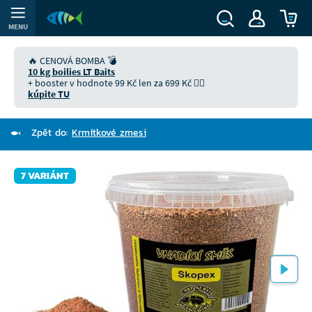
MENU
🔥 CENOVÁ BOMBA 💣
10 kg boilies LT Baits
+ booster v hodnote 99 Kč len za 699 Kč 👉🏻
kúpite TU
Zpět do:
Krmítkové zmesi
7 VARIÁNT