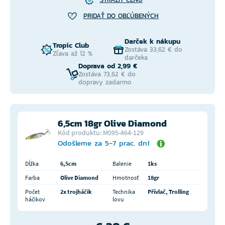
PRIDAŤ DO OBĽÚBENÝCH
Darček k nákupu
Tropic Club
Zostáva 33,62 € do
Zľava až 12 %
darčeka
Doprava od 2,99 €
Zostáva 73,62 € do
dopravy zadarmo
6,5cm 18gr Olive Diamond
Kód produktu: M095-464-129
Odošleme za 5-7 prac. dní
Dĺžka
6,5cm
Balenie
1ks
Farba
Olive Diamond
Hmotnosť
18gr
Počet
2x trojháčik
Technika
Přívlač, Trolling
háčikov
lovu