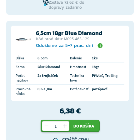
Zostáva 73,62 € do
dopravy zadarmo
6,5cm 18gr Blue Diamond
Kód produktu: M095-463-129
Odošleme za 5-7 prac. dní
Dĺžka
6,5cm
Balenie
1ks
Farba
Blue Diamond
Hmotnosť
18gr
Počet
2x trojháček
Technika
Přívlač, Trolling
háčikov
lovu
Pracovná
0,6-1,0m
Potápavosť
potápavé
hĺbka
6,38 €
DO KOŠÍKA
STRÁŽIŤ CENU