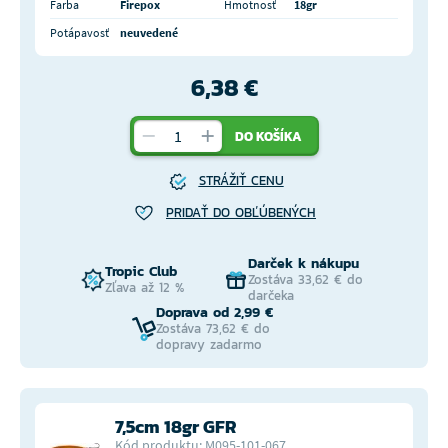
Farba
Firepox
Hmotnosť
18gr
Potápavosť
neuvedené
6,38 €
DO KOŠÍKA
STRÁŽIŤ CENU
PRIDAŤ DO OBĽÚBENÝCH
Darček k nákupu
Tropic Club
Zostáva 33,62 € do
Zľava až 12 %
darčeka
Doprava od 2,99 €
Zostáva 73,62 € do
dopravy zadarmo
7,5cm 18gr GFR
Kód produktu: M095-101-067