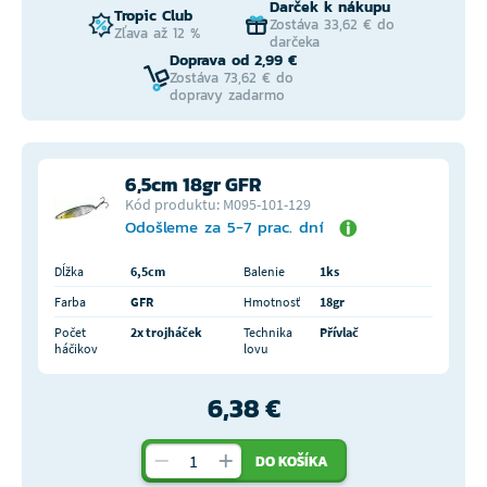
Darček k nákupu
Tropic Club
Zostáva 33,62 € do
Zľava až 12 %
darčeka
Doprava od 2,99 €
Zostáva 73,62 € do
dopravy zadarmo
6,5cm 18gr GFR
Kód produktu: M095-101-129
Odošleme za 5-7 prac. dní
Dĺžka
6,5cm
Balenie
1ks
Farba
GFR
Hmotnosť
18gr
Počet
2x trojháček
Technika
Přívlač
háčikov
lovu
6,38 €
DO KOŠÍKA