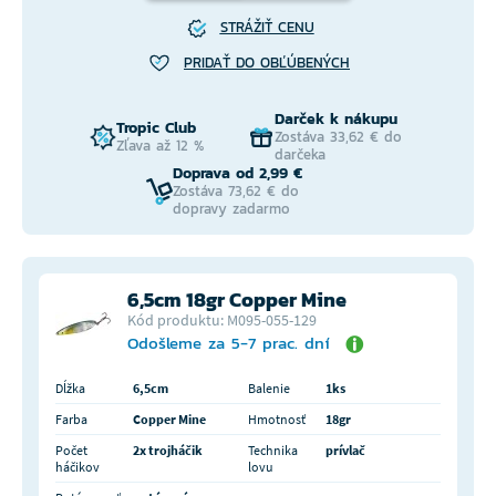
STRÁŽIŤ CENU
PRIDAŤ DO OBĽÚBENÝCH
Darček k nákupu
Tropic Club
Zostáva 33,62 € do
Zľava až 12 %
darčeka
Doprava od 2,99 €
Zostáva 73,62 € do
dopravy zadarmo
6,5cm 18gr Copper Mine
Kód produktu: M095-055-129
Odošleme za 5-7 prac. dní
Dĺžka
6,5cm
Balenie
1ks
Farba
Copper Mine
Hmotnosť
18gr
Počet
2x trojháčik
Technika
prívlač
háčikov
lovu