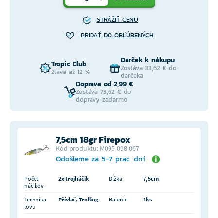
STRÁŽIŤ CENU
PRIDAŤ DO OBĽÚBENÝCH
Darček k nákupu
Tropic Club
Zostáva 33,62 € do
Zľava až 12 %
darčeka
Doprava od 2,99 €
Zostáva 73,62 € do
dopravy zadarmo
7,5cm 18gr Firepox
Kód produktu: M095-098-067
Odošleme za 5-7 prac. dní
Počet
2x trojháčik
Dĺžka
7,5cm
háčikov
Technika
Přívlač, Trolling
Balenie
1ks
lovu