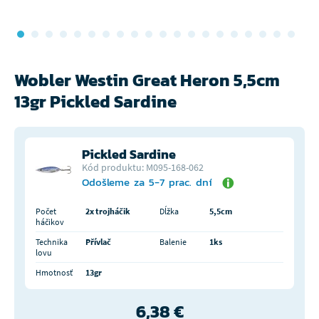
Wobler Westin Great Heron 5,5cm
13gr Pickled Sardine
Pickled Sardine
Kód produktu: M095-168-062
Odošleme za 5-7 prac. dní
Počet
2x trojháčik
Dĺžka
5,5cm
háčikov
Technika
Přívlač
Balenie
1ks
lovu
Hmotnosť
13gr
6,38 €