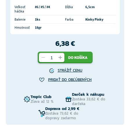
Veľkosť
#6 / #5 / #4
Dĺžka
6,5cm
háčika
Balenie
1ks
Farba
Kinky Pinky
Hmotnosť
18gr
6,38 €
DO KOŠÍKA
STRÁŽIŤ CENU
PRIDAŤ DO OBĽÚBENÝCH
Darček k nákupu
Tropic Club
Zostáva 33,62 € do
Zľava až 12 %
darčeka
Doprava od 2,99 €
Zostáva 73,62 € do
dopravy zadarmo