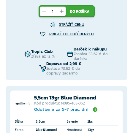
DO KOŠÍKA
STRÁŽIŤ CENU
PRIDAŤ DO OBĽÚBENÝCH
Darček k nákupu
Tropic Club
Zostáva 33,62 € do
Zľava až 12 %
darčeka
Doprava od 2,99 €
Zostáva 73,62 € do
dopravy zadarmo
5,5cm 13gr Blue Diamond
Kód produktu: M095-463-062
Odošleme za 5-7 prac. dní
Dĺžka
5,5cm
Balenie
1ks
Farba
Blue Diamond
Hmotnosť
13gr