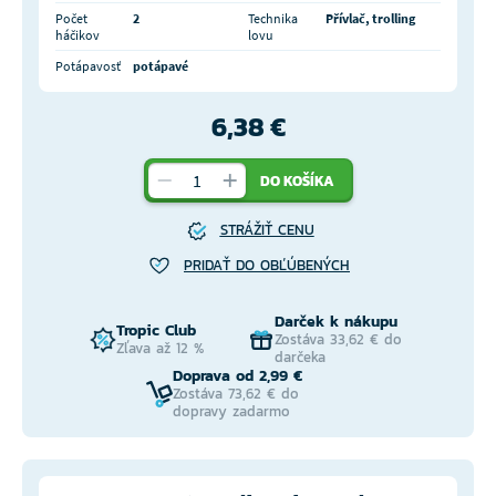
Počet
2
Technika
Přívlač, trolling
háčikov
lovu
Potápavosť
potápavé
6,38 €
DO KOŠÍKA
STRÁŽIŤ CENU
PRIDAŤ DO OBĽÚBENÝCH
Darček k nákupu
Tropic Club
Zostáva 33,62 € do
Zľava až 12 %
darčeka
Doprava od 2,99 €
Zostáva 73,62 € do
dopravy zadarmo