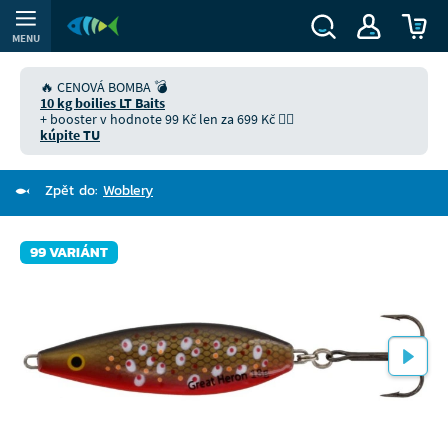
MENU
🔥 CENOVÁ BOMBA 💣
10 kg boilies LT Baits
+ booster v hodnote 99 Kč len za 699 Kč 👉🏻
kúpite TU
Zpět do:
Woblery
99 VARIÁNT