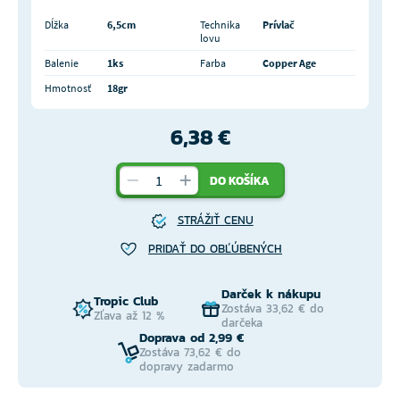
Dĺžka
6,5cm
Technika
Prívlač
lovu
Balenie
1ks
Farba
Copper Age
Hmotnosť
18gr
6,38 €
DO KOŠÍKA
STRÁŽIŤ CENU
PRIDAŤ DO OBĽÚBENÝCH
Darček k nákupu
Tropic Club
Zostáva 33,62 € do
Zľava až 12 %
darčeka
Doprava od 2,99 €
Zostáva 73,62 € do
dopravy zadarmo