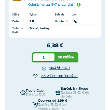
Odošleme za 5-7 prac. dní
Dĺžka
7,5cm
Balenie
1ks
Farba
GFR
Hmotnosť
18gr
Technika
Přívlač, trolling
lovu
6,38 €
DO KOŠÍKA
STRÁŽIŤ CENU
PRIDAŤ DO OBĽÚBENÝCH
Darček k nákupu
Tropic Club
Zostáva 33,62 € do
Zľava až 12 %
darčeka
Doprava od 2,99 €
Zostáva 73,62 € do
dopravy zadarmo