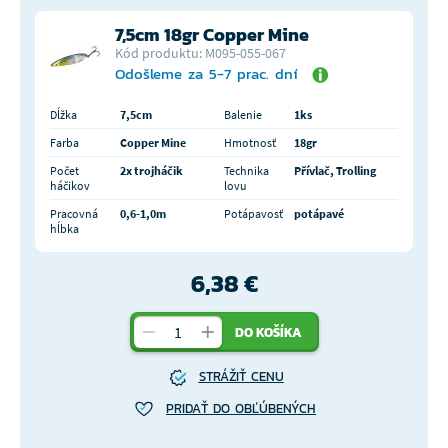
7,5cm 18gr Copper Mine
Kód produktu: M095-055-067
Odošleme za 5-7 prac. dní
Dĺžka
7,5cm
Balenie
1ks
Farba
Copper Mine
Hmotnosť
18gr
Počet
2x trojháčik
Technika
Přívlač, Trolling
háčikov
lovu
Pracovná
0,6-1,0m
Potápavosť
potápavé
hĺbka
6,38 €
DO KOŠÍKA
STRÁŽIŤ CENU
PRIDAŤ DO OBĽÚBENÝCH