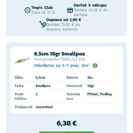
Darček k nákupu
Tropic Club
Zostáva 33,62 € do
Zľava až 12 %
darčeka
Doprava od 2,99 €
Zostáva 73,62 € do
dopravy zadarmo
6,5cm 18gr Smallpox
Kód produktu: M095-213-129
Odošleme za 5-7 prac. dní
Dĺžka
6,5cm
Balenie
1ks
Farba
Smallpox
Hmotnosť
18gr
Počet
2
Technika
Přívlač, Trolling
háčikov
lovu
Potápavosť
neuvedené
6,38 €