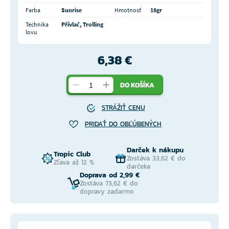
Farba
Sunrise
Hmotnosť
18gr
Technika
Přívlač, Trolling
lovu
6,38 €
DO KOŠÍKA
STRÁŽIŤ CENU
PRIDAŤ DO OBĽÚBENÝCH
Darček k nákupu
Tropic Club
Zostáva 33,62 € do
Zľava až 12 %
darčeka
Doprava od 2,99 €
Zostáva 73,62 € do
dopravy zadarmo