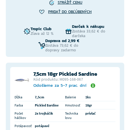
STRÁŽIŤ CENU
PRIDAŤ DO OBĽÚBENÝCH
Darček k nákupu
Tropic Club
Zostáva 33,62 € do
Zľava až 12 %
darčeka
Doprava od 2,99 €
Zostáva 73,62 € do
dopravy zadarmo
7,5cm 18gr Pickled Sardine
Kód produktu: M095-168-067
Odošleme za 5-7 prac. dní
Dĺžka
7,5cm
Balenie
1ks
Farba
Pickled Sardine
Hmotnosť
18gr
Počet
2x trojháčik
Technika
prívlač
háčikov
lovu
Potápavosť
potápavé