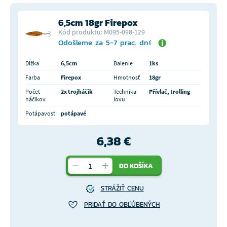
6,5cm 18gr Firepox
Kód produktu: M095-098-129
Odošleme za 5-7 prac. dní
Dĺžka
6,5cm
Balenie
1ks
Farba
Firepox
Hmotnosť
18gr
Počet
2x trojháčik
Technika
Přívlač, trolling
háčikov
lovu
Potápavosť
potápavé
6,38 €
DO KOŠÍKA
STRÁŽIŤ CENU
PRIDAŤ DO OBĽÚBENÝCH