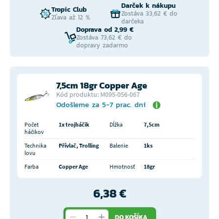
Darček k nákupu
Tropic Club
Zostáva 33,62 € do
Zľava až 12 %
darčeka
Doprava od 2,99 €
Zostáva 73,62 € do
dopravy zadarmo
7,5cm 18gr Copper Age
Kód produktu: M095-056-067
Odošleme za 5-7 prac. dní
Počet
1x trojháčik
Dĺžka
7,5cm
háčikov
Technika
Přívlač, Trolling
Balenie
1ks
lovu
Farba
Copper Age
Hmotnosť
18gr
6,38 €
DO KOŠÍKA