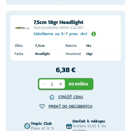
7,5cm 18gr Headlight
Kód produktu: M095-122-067
Odošleme za 5-7 prac. dní
Dĺžka
7,5cm
Balenie
1ks
Farba
Headlight
Hmotnosť
18gr
6,38 €
DO KOŠÍKA
STRÁŽIŤ CENU
PRIDAŤ DO OBĽÚBENÝCH
Darček k nákupu
Tropic Club
Zostáva 33,62 € do
Zľava až 12 %
darčeka