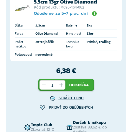
5,5cm 13gr Olive Diamond
Kód produktu: M095-464-062
Odošleme za 5-7 prac. dní
Dĺžka
5,5cm
Balenie
1ks
Farba
Olive Diamond
Hmotnosť
13gr
Počet
2x trojháčik
Technika
Prívlač, trolling
háčikov
lovu
Potápavosť
neuvedené
6,38 €
DO KOŠÍKA
STRÁŽIŤ CENU
PRIDAŤ DO OBĽÚBENÝCH
Darček k nákupu
Tropic Club
Zostáva 33,62 € do
Zľava až 12 %
darčeka