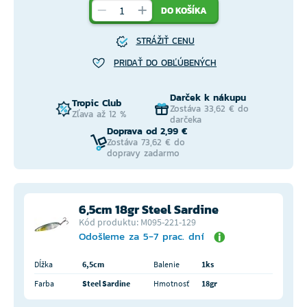
DO KOŠÍKA
STRÁŽIŤ CENU
PRIDAŤ DO OBĽÚBENÝCH
Darček k nákupu
Tropic Club
Zostáva 33,62 € do
Zľava až 12 %
darčeka
Doprava od 2,99 €
Zostáva 73,62 € do
dopravy zadarmo
6,5cm 18gr Steel Sardine
Kód produktu: M095-221-129
Odošleme za 5-7 prac. dní
Dĺžka
6,5cm
Balenie
1ks
Farba
Steel Sardine
Hmotnosť
18gr