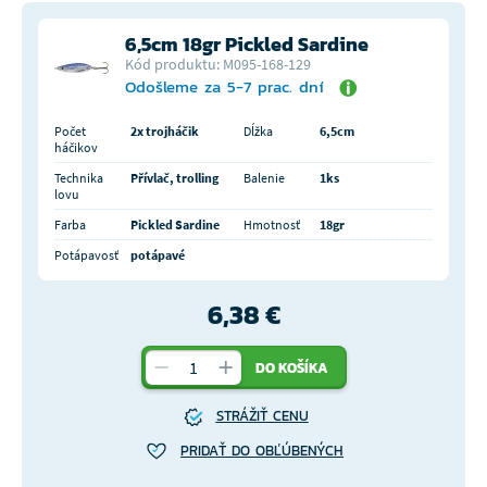
6,5cm 18gr Pickled Sardine
Kód produktu: M095-168-129
Odošleme za 5-7 prac. dní
Počet
2x trojháčik
Dĺžka
6,5cm
háčikov
Technika
Přívlač, trolling
Balenie
1ks
lovu
Farba
Pickled Sardine
Hmotnosť
18gr
Potápavosť
potápavé
6,38 €
DO KOŠÍKA
STRÁŽIŤ CENU
PRIDAŤ DO OBĽÚBENÝCH