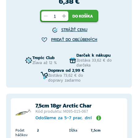
6,38 €
DO KOŠÍKA
STRÁŽIŤ CENU
PRIDAŤ DO OBĽÚBENÝCH
Darček k nákupu
Tropic Club
Zostáva 33,62 € do
Zľava až 12 %
darčeka
Doprava od 2,99 €
Zostáva 73,62 € do
dopravy zadarmo
7,5cm 18gr Arctic Char
Kód produktu: M095-015-067
Odošleme za 5-7 prac. dní
Počet
2
Dĺžka
7,5cm
háčikov