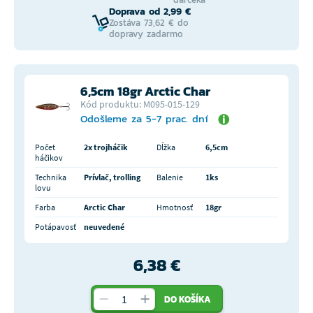
Doprava od 2,99 €
Zostáva 73,62 € do
dopravy zadarmo
6,5cm 18gr Arctic Char
Kód produktu: M095-015-129
Odošleme za 5-7 prac. dní
Počet
2x trojháčik
Dĺžka
6,5cm
háčikov
Technika
Prívlač, trolling
Balenie
1ks
lovu
Farba
Arctic Char
Hmotnosť
18gr
Potápavosť
neuvedené
6,38 €
DO KOŠÍKA