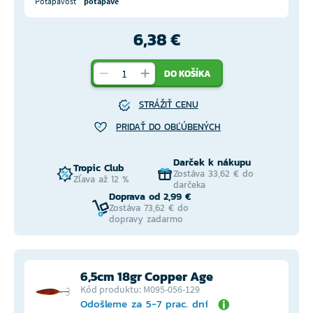
Potápavosť
potápavé
6,38 €
DO KOŠÍKA
STRÁŽIŤ CENU
PRIDAŤ DO OBĽÚBENÝCH
Darček k nákupu
Tropic Club
Zostáva 33,62 € do
Zľava až 12 %
darčeka
Doprava od 2,99 €
Zostáva 73,62 € do
dopravy zadarmo
6,5cm 18gr Copper Age
Kód produktu: M095-056-129
Odošleme za 5-7 prac. dní