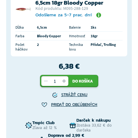
6,5cm 18gr Bloody Copper
Kód produktu: M095-288-129
Odošleme za 5-7 prac. dní
Dĺžka
6,5cm
Balenie
1ks
Farba
Bloody Copper
Hmotnosť
18gr
Počet
2
Technika
Přívlač, Trolling
háčikov
lovu
6,38 €
DO KOŠÍKA
STRÁŽIŤ CENU
PRIDAŤ DO OBĽÚBENÝCH
Darček k nákupu
Tropic Club
Zostáva 33,62 € do
Zľava až 12 %
darčeka
Doprava od 2,99 €