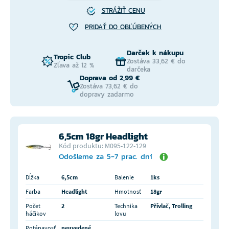
STRÁŽIŤ CENU
PRIDAŤ DO OBĽÚBENÝCH
Darček k nákupu
Tropic Club
Zostáva 33,62 € do
Zľava až 12 %
darčeka
Doprava od 2,99 €
Zostáva 73,62 € do
dopravy zadarmo
6,5cm 18gr Headlight
Kód produktu: M095-122-129
Odošleme za 5-7 prac. dní
Dĺžka
6,5cm
Balenie
1ks
Farba
Headlight
Hmotnosť
18gr
Počet
2
Technika
Přívlač, Trolling
háčikov
lovu
Potápavosť
neuvedené