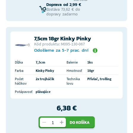
Doprava od 2,99 €
Zostáva 73,62 € do
dopravy zadarmo
7,5cm 18gr Kinky Pinky
Kód produktu: M095-130-067
Odošleme za 5-7 prac. dní
Dĺžka
7,5cm
Balenie
1ks
Farba
Kinky Pinky
Hmotnosť
18gr
Počet
2x trojháčik
Technika
Přívlač, trolling
háčikov
lovu
Potápavosť
plávajúce
6,38 €
DO KOŠÍKA