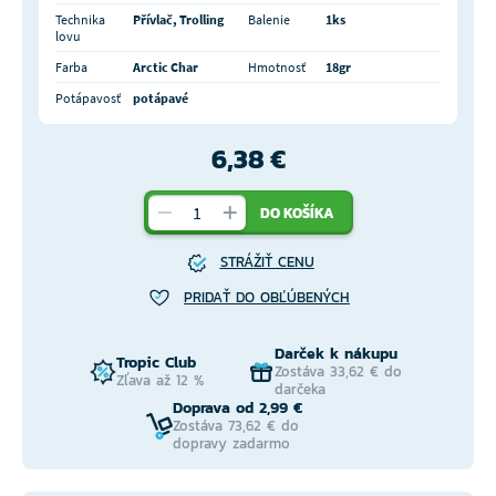
Technika
Přívlač, Trolling
Balenie
1ks
lovu
Farba
Arctic Char
Hmotnosť
18gr
Potápavosť
potápavé
6,38 €
DO KOŠÍKA
STRÁŽIŤ CENU
PRIDAŤ DO OBĽÚBENÝCH
Darček k nákupu
Tropic Club
Zostáva 33,62 € do
Zľava až 12 %
darčeka
Doprava od 2,99 €
Zostáva 73,62 € do
dopravy zadarmo