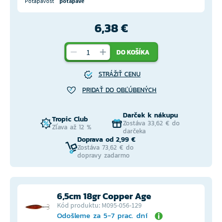
Potápavosť
potápavé
6,38 €
DO KOŠÍKA
STRÁŽIŤ CENU
PRIDAŤ DO OBĽÚBENÝCH
Darček k nákupu
Tropic Club
Zostáva 33,62 € do
Zľava až 12 %
darčeka
Doprava od 2,99 €
Zostáva 73,62 € do
dopravy zadarmo
6,5cm 18gr Copper Age
Kód produktu: M095-056-129
Odošleme za 5-7 prac. dní