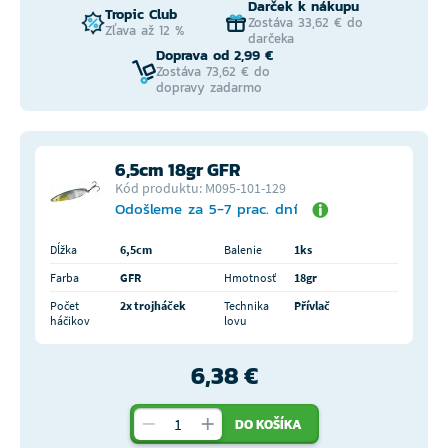
Darček k nákupu
Tropic Club
Zostáva 33,62 € do
Zľava až 12 %
darčeka
Doprava od 2,99 €
Zostáva 73,62 € do
dopravy zadarmo
6,5cm 18gr GFR
Kód produktu: M095-101-129
Odošleme za 5-7 prac. dní
Dĺžka
6,5cm
Balenie
1ks
Farba
GFR
Hmotnosť
18gr
Počet
2x trojháček
Technika
Přívlač
háčikov
lovu
6,38 €
DO KOŠÍKA