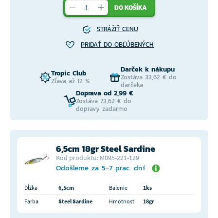
DO KOŠÍKA
STRÁŽIŤ CENU
PRIDAŤ DO OBĽÚBENÝCH
Darček k nákupu
Tropic Club
Zostáva 33,62 € do
Zľava až 12 %
darčeka
Doprava od 2,99 €
Zostáva 73,62 € do
dopravy zadarmo
6,5cm 18gr Steel Sardine
Kód produktu: M095-221-129
Odošleme za 5-7 prac. dní
Dĺžka
6,5cm
Balenie
1ks
Farba
Steel Sardine
Hmotnosť
18gr