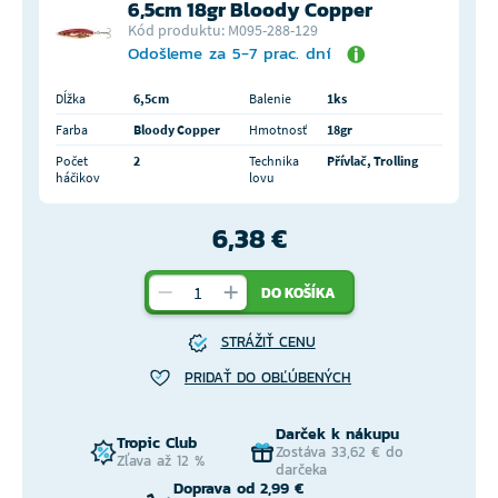
6,5cm 18gr Bloody Copper
Kód produktu: M095-288-129
Odošleme za 5-7 prac. dní
Dĺžka
6,5cm
Balenie
1ks
Farba
Bloody Copper
Hmotnosť
18gr
Počet
2
Technika
Přívlač, Trolling
háčikov
lovu
6,38 €
DO KOŠÍKA
STRÁŽIŤ CENU
PRIDAŤ DO OBĽÚBENÝCH
Darček k nákupu
Tropic Club
Zostáva 33,62 € do
Zľava až 12 %
darčeka
Doprava od 2,99 €