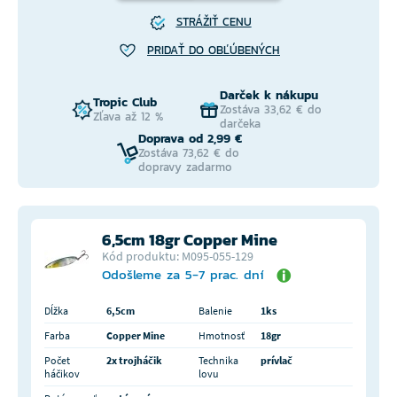
STRÁŽIŤ CENU
PRIDAŤ DO OBĽÚBENÝCH
Darček k nákupu
Tropic Club
Zostáva 33,62 € do
Zľava až 12 %
darčeka
Doprava od 2,99 €
Zostáva 73,62 € do
dopravy zadarmo
6,5cm 18gr Copper Mine
Kód produktu: M095-055-129
Odošleme za 5-7 prac. dní
Dĺžka
6,5cm
Balenie
1ks
Farba
Copper Mine
Hmotnosť
18gr
Počet
2x trojháčik
Technika
prívlač
háčikov
lovu