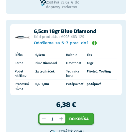
Zostáva 73,62 € do
dopravy zadarmo
6,5cm 18gr Blue Diamond
Kód produktu: M095-463-129
Odošleme za 5-7 prac. dní
Dĺžka
6,5cm
Balenie
1ks
Farba
Blue Diamond
Hmotnosť
18gr
Počet
2x trojháček
Technika
Přívlač, Trolling
háčikov
lovu
Pracovná
0,6-1,0m
Potápavosť
potápavé
hĺbka
6,38 €
DO KOŠÍKA
STRÁŽIŤ CENU