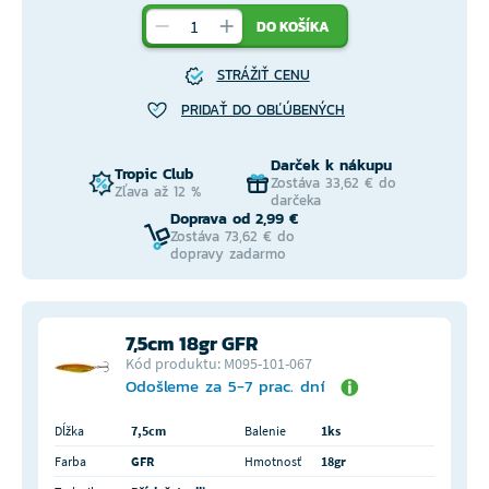
DO KOŠÍKA
STRÁŽIŤ CENU
PRIDAŤ DO OBĽÚBENÝCH
Darček k nákupu
Tropic Club
Zostáva 33,62 € do
Zľava až 12 %
darčeka
Doprava od 2,99 €
Zostáva 73,62 € do
dopravy zadarmo
7,5cm 18gr GFR
Kód produktu: M095-101-067
Odošleme za 5-7 prac. dní
Dĺžka
7,5cm
Balenie
1ks
Farba
GFR
Hmotnosť
18gr