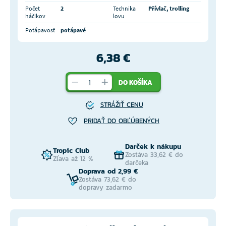
Počet
2
Technika
Přívlač, trolling
háčikov
lovu
Potápavosť
potápavé
6,38 €
DO KOŠÍKA
STRÁŽIŤ CENU
PRIDAŤ DO OBĽÚBENÝCH
Darček k nákupu
Tropic Club
Zostáva 33,62 € do
Zľava až 12 %
darčeka
Doprava od 2,99 €
Zostáva 73,62 € do
dopravy zadarmo