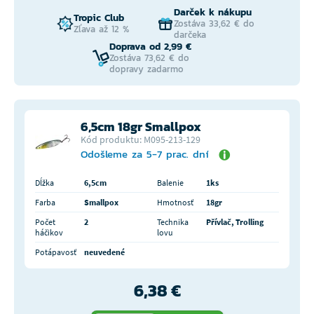
Darček k nákupu
Tropic Club
Zostáva 33,62 € do
Zľava až 12 %
darčeka
Doprava od 2,99 €
Zostáva 73,62 € do
dopravy zadarmo
6,5cm 18gr Smallpox
Kód produktu: M095-213-129
Odošleme za 5-7 prac. dní
Dĺžka
6,5cm
Balenie
1ks
Farba
Smallpox
Hmotnosť
18gr
Počet
2
Technika
Přívlač, Trolling
háčikov
lovu
Potápavosť
neuvedené
6,38 €