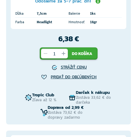
Odošleme za 5-7 prac. dní
Dĺžka
7,5cm
Balenie
1ks
Farba
Headlight
Hmotnosť
18gr
6,38 €
DO KOŠÍKA
STRÁŽIŤ CENU
PRIDAŤ DO OBĽÚBENÝCH
Darček k nákupu
Tropic Club
Zostáva 33,62 € do
Zľava až 12 %
darčeka
Doprava od 2,99 €
Zostáva 73,62 € do
dopravy zadarmo