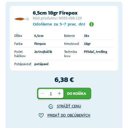
6,5cm 18gr Firepox
Kód produktu: M095-098-129
Odošleme za 5-7 prac. dní
Dĺžka
6,5cm
Balenie
1ks
Farba
Firepox
Hmotnosť
18gr
Počet
2x trojháčik
Technika
Přívlač, trolling
háčikov
lovu
Potápavosť
potápavé
6,38 €
DO KOŠÍKA
STRÁŽIŤ CENU
PRIDAŤ DO OBĽÚBENÝCH