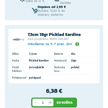
Zľava až 12 %
darčeka
Doprava od 2,99 €
Zostáva 73,62 € do
dopravy zadarmo
7,5cm 18gr Pickled Sardine
Kód produktu: M095-168-067
Odošleme za 5-7 prac. dní
Dĺžka
7,5cm
Balenie
1ks
Farba
Pickled Sardine
Hmotnosť
18gr
Počet
2x trojháčik
Technika
prívlač
háčikov
lovu
Potápavosť
potápavé
6,38 €
DO KOŠÍKA