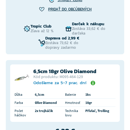
PRIDAŤ DO OBĽÚBENÝCH
Darček k nákupu
Tropic Club
Zostáva 33,62 € do
Zľava až 12 %
darčeka
Doprava od 2,99 €
Zostáva 73,62 € do
dopravy zadarmo
6,5cm 18gr Olive Diamond
Kód produktu: M095-464-129
Odošleme za 5-7 prac. dní
Dĺžka
6,5cm
Balenie
1ks
Farba
Olive Diamond
Hmotnosť
18gr
Počet
2x trojháčik
Technika
Přívlač, Trolling
háčikov
lovu