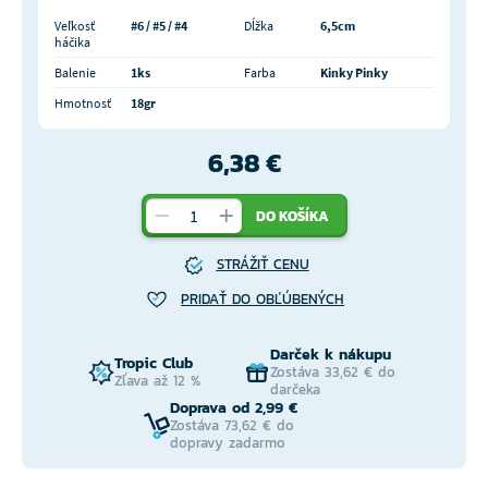
Veľkosť
#6 / #5 / #4
Dĺžka
6,5cm
háčika
Balenie
1ks
Farba
Kinky Pinky
Hmotnosť
18gr
6,38 €
DO KOŠÍKA
STRÁŽIŤ CENU
PRIDAŤ DO OBĽÚBENÝCH
Darček k nákupu
Tropic Club
Zostáva 33,62 € do
Zľava až 12 %
darčeka
Doprava od 2,99 €
Zostáva 73,62 € do
dopravy zadarmo