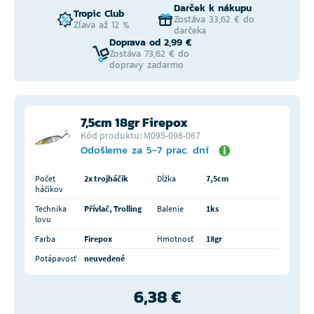
Darček k nákupu
Tropic Club
Zostáva 33,62 € do
Zľava až 12 %
darčeka
Doprava od 2,99 €
Zostáva 73,62 € do
dopravy zadarmo
7,5cm 18gr Firepox
Kód produktu: M095-098-067
Odošleme za 5-7 prac. dní
Počet
2x trojháčik
Dĺžka
7,5cm
háčikov
Technika
Přívlač, Trolling
Balenie
1ks
lovu
Farba
Firepox
Hmotnosť
18gr
Potápavosť
neuvedené
6,38 €