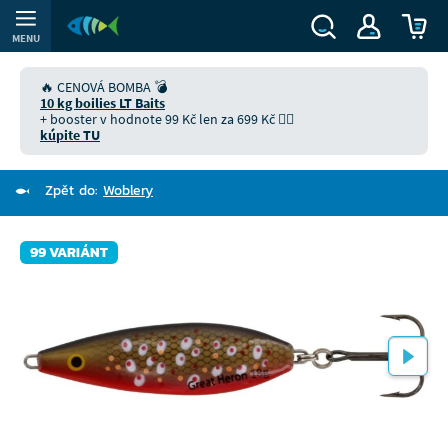
MENU
🔥 CENOVÁ BOMBA 💣
10 kg boilies LT Baits
+ booster v hodnote 99 Kč len za 699 Kč 👉🏻
kúpite TU
Zpět do:
Woblery
99 VARIÁNT