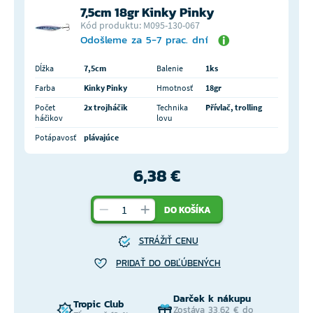
7,5cm 18gr Kinky Pinky
Kód produktu: M095-130-067
Odošleme za 5-7 prac. dní
Dĺžka
7,5cm
Balenie
1ks
Farba
Kinky Pinky
Hmotnosť
18gr
Počet
2x trojháčik
Technika
Přívlač, trolling
háčikov
lovu
Potápavosť
plávajúce
6,38 €
DO KOŠÍKA
STRÁŽIŤ CENU
PRIDAŤ DO OBĽÚBENÝCH
Darček k nákupu
Tropic Club
Zostáva 33,62 € do