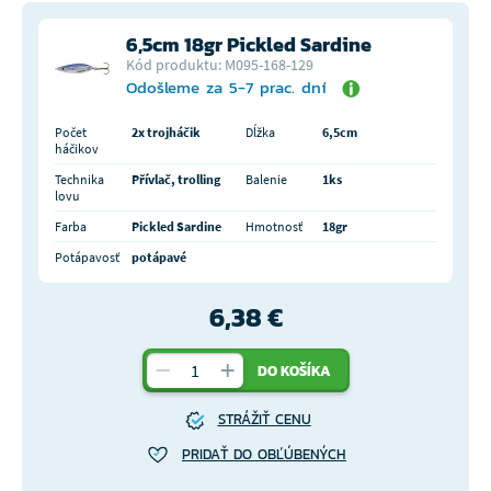
6,5cm 18gr Pickled Sardine
Kód produktu: M095-168-129
Odošleme za 5-7 prac. dní
Počet
2x trojháčik
Dĺžka
6,5cm
háčikov
Technika
Přívlač, trolling
Balenie
1ks
lovu
Farba
Pickled Sardine
Hmotnosť
18gr
Potápavosť
potápavé
6,38 €
DO KOŠÍKA
STRÁŽIŤ CENU
PRIDAŤ DO OBĽÚBENÝCH