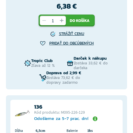
6,38 €
DO KOŠÍKA
STRÁŽIŤ CENU
PRIDAŤ DO OBĽÚBENÝCH
Darček k nákupu
Tropic Club
Zostáva 33,62 € do
Zľava až 12 %
darčeka
Doprava od 2,99 €
Zostáva 73,62 € do
dopravy zadarmo
136
Kód produktu: M095-226-129
Odošleme za 5-7 prac. dní
Dĺžka
6,5cm
Balenie
1ks