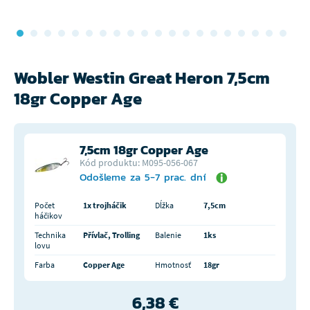
Wobler Westin Great Heron 7,5cm
18gr Copper Age
7,5cm 18gr Copper Age
Kód produktu: M095-056-067
Odošleme za 5-7 prac. dní
Počet
1x trojháčik
Dĺžka
7,5cm
háčikov
Technika
Přívlač, Trolling
Balenie
1ks
lovu
Farba
Copper Age
Hmotnosť
18gr
6,38 €