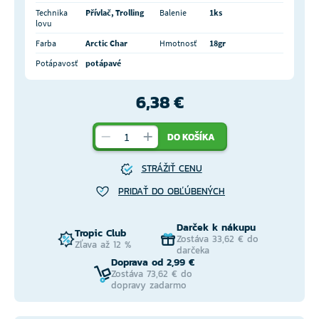
Technika
Přívlač, Trolling
Balenie
1ks
lovu
Farba
Arctic Char
Hmotnosť
18gr
Potápavosť
potápavé
6,38 €
DO KOŠÍKA
STRÁŽIŤ CENU
PRIDAŤ DO OBĽÚBENÝCH
Darček k nákupu
Tropic Club
Zostáva 33,62 € do
Zľava až 12 %
darčeka
Doprava od 2,99 €
Zostáva 73,62 € do
dopravy zadarmo