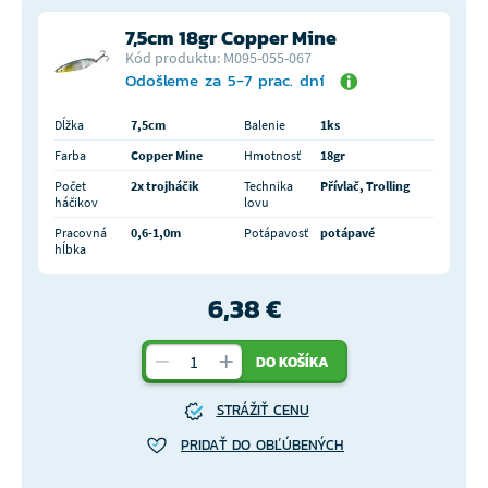
7,5cm 18gr Copper Mine
Kód produktu: M095-055-067
Odošleme za 5-7 prac. dní
Dĺžka
7,5cm
Balenie
1ks
Farba
Copper Mine
Hmotnosť
18gr
Počet
2x trojháčik
Technika
Přívlač, Trolling
háčikov
lovu
Pracovná
0,6-1,0m
Potápavosť
potápavé
hĺbka
6,38 €
DO KOŠÍKA
STRÁŽIŤ CENU
PRIDAŤ DO OBĽÚBENÝCH