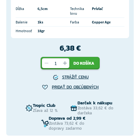
Dĺžka
6,5cm
Technika
Prívlač
lovu
Balenie
1ks
Farba
Copper Age
Hmotnosť
18gr
6,38 €
DO KOŠÍKA
STRÁŽIŤ CENU
PRIDAŤ DO OBĽÚBENÝCH
Darček k nákupu
Tropic Club
Zostáva 33,62 € do
Zľava až 12 %
darčeka
Doprava od 2,99 €
Zostáva 73,62 € do
dopravy zadarmo