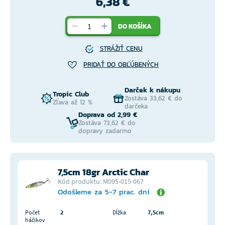
6,38 €
DO KOŠÍKA
STRÁŽIŤ CENU
PRIDAŤ DO OBĽÚBENÝCH
Darček k nákupu
Tropic Club
Zostáva 33,62 € do
Zľava až 12 %
darčeka
Doprava od 2,99 €
Zostáva 73,62 € do
dopravy zadarmo
7,5cm 18gr Arctic Char
Kód produktu: M095-015-067
Odošleme za 5-7 prac. dní
Počet
2
Dĺžka
7,5cm
háčikov