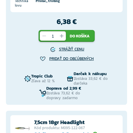
Technika
Přívlač, trolling
lovu
6,38 €
DO KOŠÍKA
STRÁŽIŤ CENU
PRIDAŤ DO OBĽÚBENÝCH
Darček k nákupu
Tropic Club
Zostáva 33,62 € do
Zľava až 12 %
darčeka
Doprava od 2,99 €
Zostáva 73,62 € do
dopravy zadarmo
7,5cm 18gr Headlight
Kód produktu: M095-122-067