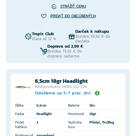
STRÁŽIŤ CENU
PRIDAŤ DO OBĽÚBENÝCH
Darček k nákupu
Tropic Club
Zostáva 33,62 € do
Zľava až 12 %
darčeka
Doprava od 2,99 €
Zostáva 73,62 € do
dopravy zadarmo
6,5cm 18gr Headlight
Kód produktu: M095-122-129
Odošleme za 5-7 prac. dní
Dĺžka
6,5cm
Balenie
1ks
Farba
Headlight
Hmotnosť
18gr
Počet
2
Technika
Přívlač, Trolling
háčikov
lovu
Potápavosť
neuvedené