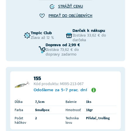
STRÁŽIŤ CENU
PRIDAŤ DO OBĽÚBENÝCH
Darček k nákupu
Tropic Club
Zostáva 33,62 € do
Zľava až 12 %
darčeka
Doprava od 2,99 €
Zostáva 73,62 € do
dopravy zadarmo
155
Kód produktu: M095-213-067
Odošleme za 5-7 prac. dní
Dĺžka
7,5cm
Balenie
1ks
Farba
Smallpox
Hmotnosť
18gr
Počet
2
Technika
Přívlač, trolling
háčikov
lovu