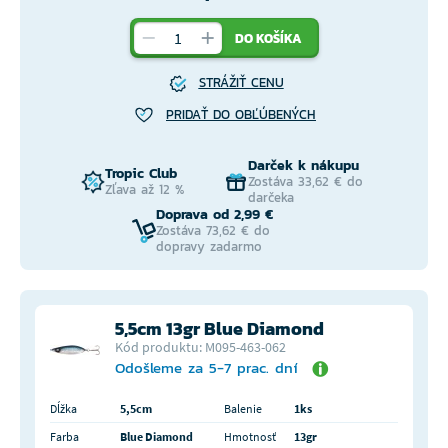
DO KOŠÍKA
STRÁŽIŤ CENU
PRIDAŤ DO OBĽÚBENÝCH
Darček k nákupu
Tropic Club
Zostáva 33,62 € do
Zľava až 12 %
darčeka
Doprava od 2,99 €
Zostáva 73,62 € do
dopravy zadarmo
5,5cm 13gr Blue Diamond
Kód produktu: M095-463-062
Odošleme za 5-7 prac. dní
Dĺžka
5,5cm
Balenie
1ks
Farba
Blue Diamond
Hmotnosť
13gr