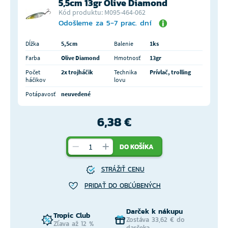
5,5cm 13gr Olive Diamond
Kód produktu: M095-464-062
Odošleme za 5-7 prac. dní
Dĺžka
5,5cm
Balenie
1ks
Farba
Olive Diamond
Hmotnosť
13gr
Počet
2x trojháčik
Technika
Prívlač, trolling
háčikov
lovu
Potápavosť
neuvedené
6,38 €
DO KOŠÍKA
STRÁŽIŤ CENU
PRIDAŤ DO OBĽÚBENÝCH
Darček k nákupu
Tropic Club
Zostáva 33,62 € do
Zľava až 12 %
darčeka