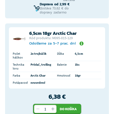
Doprava od 2,99 €
Zostáva 73,62 € do
dopravy zadarmo
6,5cm 18gr Arctic Char
Kód produktu: M095-015-129
Odošleme za 5-7 prac. dní
Počet
2x trojháčik
Dĺžka
6,5cm
háčikov
Technika
Prívlač, trolling
Balenie
1ks
lovu
Farba
Arctic Char
Hmotnosť
18gr
Potápavosť
neuvedené
6,38 €
DO KOŠÍKA