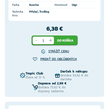
Farba
Sunrise
Hmotnosť
18gr
Technika
Přívlač, Trolling
lovu
6,38 €
DO KOŠÍKA
STRÁŽIŤ CENU
PRIDAŤ DO OBĽÚBENÝCH
Darček k nákupu
Tropic Club
Zostáva 33,62 € do
Zľava až 12 %
darčeka
Doprava od 2,99 €
Zostáva 73,62 € do
dopravy zadarmo