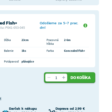
ed Fish+
Odošleme za 5-7 prac.
dní
tu: P041-053-045
Dĺžka
23cm
Pracovná
2-6m
hĺbka
Balenie
1ks
Farba
Concealed Fish+
Potápavosť
plávajúce
DO KOŠÍKA
H
Darček k nákupu
Doprava od 2,99 €