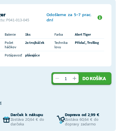
ger
Odošleme za 5-7 prac.
dní
tu: P041-013-045
Balenie
1ks
Farba
Alert Tiger
Počet
2x trojháček
Technika
Přívlač, Trolling
háčikov
lovu
Potápavosť
plávajúce
DO KOŠÍKA
H
Darček k nákupu
Doprava od 2,99 €
Zostáva 20,64 € do
Zostáva 60,64 € do
darčeka
dopravy zadarmo