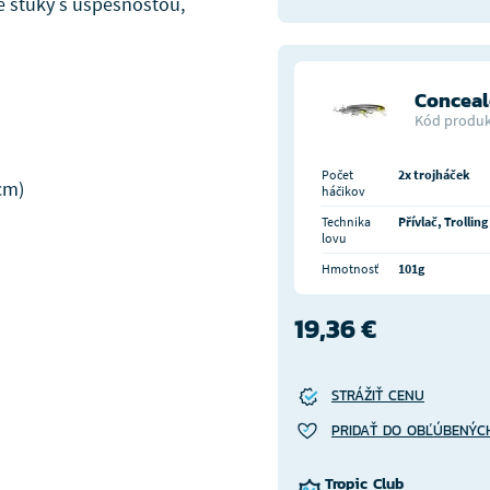
ľké šťuky s úspešnosťou,
Conceal
Kód produk
Počet
2x trojháček
 cm)
háčikov
Technika
Přívlač, Trolling
lovu
Hmotnosť
101g
19,36 €
STRÁŽIŤ CENU
PRIDAŤ DO OBĽÚBENÝC
Tropic Club