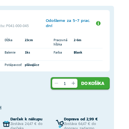
Odošleme za 5-7 prac.
dní
tu: P041-000-045
Dĺžka
23cm
Pracovná
2-6m
hĺbka
Balenie
1ks
Farba
Blank
Potápavosť
plávajúce
DO KOŠÍKA
H
Darček k nákupu
Doprava od 2,99 €
Zostáva 24,47 € do
Zostáva 64,47 € do
darčeka
dopravy zadarmo