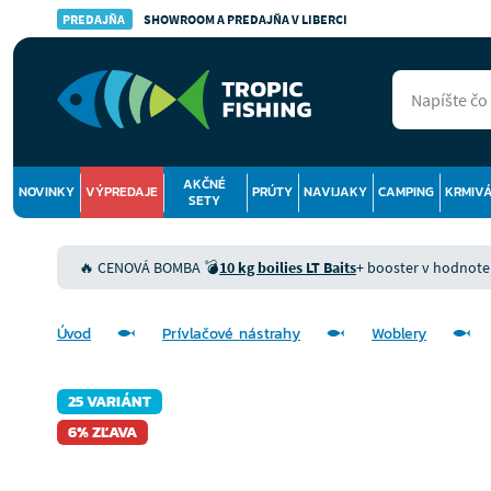
PREDAJŇA
SHOWROOM A PREDAJŇA V LIBERCI
AKČNÉ
NOVINKY
VÝPREDAJE
PRÚTY
NAVIJAKY
CAMPING
KRMIV
SETY
🔥 CENOVÁ BOMBA 💣
10 kg boilies LT Baits
+ booster v hodnote 9
Úvod
Prívlačové nástrahy
Woblery
25 VARIÁNT
6% ZĽAVA