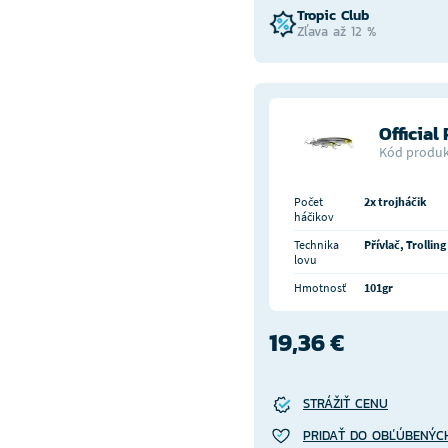
Tropic Club
Zľava až 12 %
Official
Kód produk
Počet
2x trojháčik
háčikov
Technika
Přívlač, Trolling
lovu
Hmotnosť
101gr
19,36 €
STRÁŽIŤ CENU
PRIDAŤ DO OBĽÚBENÝC