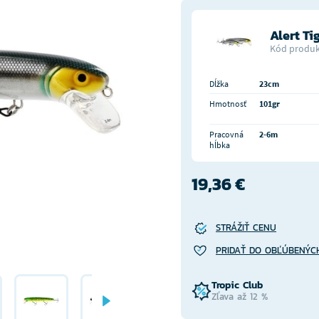
Alert Ti
Kód produk
Dĺžka
23cm
Hmotnosť
101gr
Pracovná
2-6m
hĺbka
19,36 €
STRÁŽIŤ CENU
PRIDAŤ DO OBĽÚBENÝC
Tropic Club
Zľava až 12 %