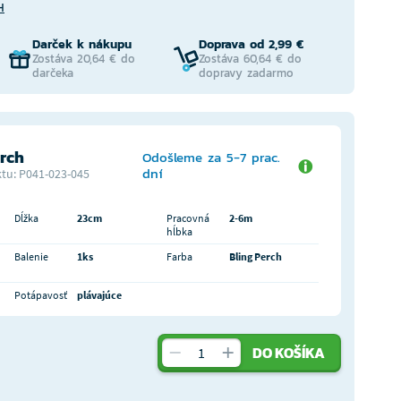
H
Darček k nákupu
Doprava od 2,99 €
Zostáva 20,64 € do
Zostáva 60,64 € do
darčeka
dopravy zadarmo
erch
Odošleme za 5-7 prac.
dní
tu: P041-023-045
Dĺžka
23cm
Pracovná
2-6m
hĺbka
Balenie
1ks
Farba
Bling Perch
Potápavosť
plávajúce
DO KOŠÍKA