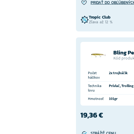
PRIDAŤ DO OBĽÚBENÝC
Tropic Club
Zľava až 12 %
Bling P
Kód produk
Počet
2x trojháčik
háčikov
Technika
Prívlač, Trolling
lovu
Hmotnosť
101gr
19,36 €
STRÁŽIŤ CENU