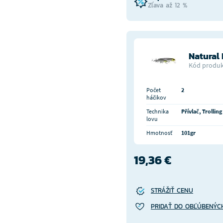
Zľava až 12 %
Natural 
Kód produk
Počet
2
háčikov
Technika
Přívlač, Trolling
lovu
Hmotnosť
101gr
19,36 €
STRÁŽIŤ CENU
PRIDAŤ DO OBĽÚBENÝC