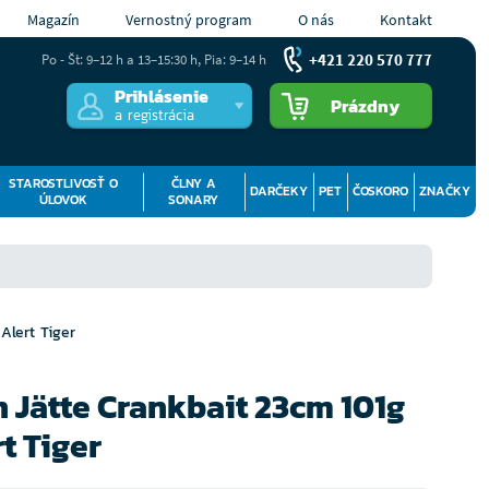
Magazín
Vernostný program
O nás
Kontakt
+421 220 570 777
Po - Št: 9–12 h a 13–15:30 h, Pia: 9–14 h
Prihlásenie
Prázdny
a registrácia
STAROSTLIVOSŤ O
ČLNY A
DARČEKY
PET
ČOSKORO
ZNAČKY
ÚLOVOK
SONARY
Alert Tiger
 Jätte Crankbait 23cm 101g
t Tiger