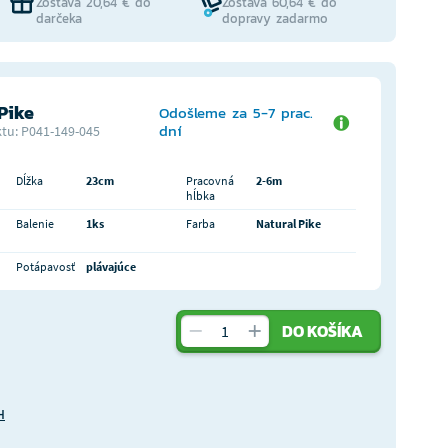
Zostáva 20,64 € do
Zostáva 60,64 € do
darčeka
dopravy zadarmo
Pike
Odošleme za 5-7 prac.
dní
tu: P041-149-045
Dĺžka
23cm
Pracovná
2-6m
hĺbka
Balenie
1ks
Farba
Natural Pike
Potápavosť
plávajúce
DO KOŠÍKA
H