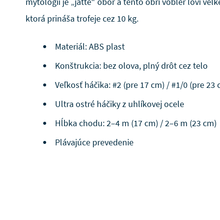
mytológii je „jätte“ obor a tento obrí vobler loví ve
ktorá prináša trofeje cez 10 kg.
Materiál: ABS plast
Konštrukcia: bez olova, plný drôt cez telo
Veľkosť háčika: #2 (pre 17 cm) / #1/0 (pre 23
Ultra ostré háčiky z uhlíkovej ocele
Hĺbka chodu: 2–4 m (17 cm) / 2–6 m (23 cm)
Plávajúce prevedenie