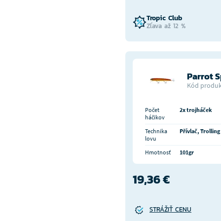
Tropic Club
Zľava až 12 %
Parrot S
Kód produk
Počet
2x trojháček
háčikov
Technika
Přívlač, Trolling
lovu
Hmotnosť
101gr
19,36 €
STRÁŽIŤ CENU