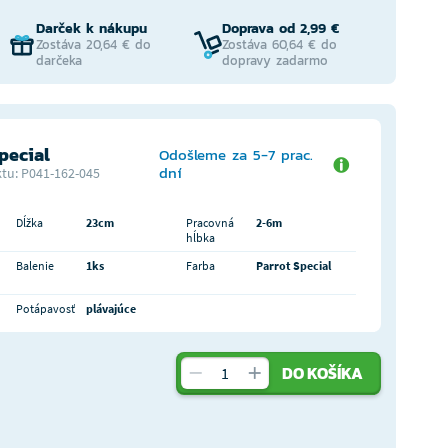
Darček k nákupu
Doprava od 2,99 €
Zostáva 20,64 € do
Zostáva 60,64 € do
darčeka
dopravy zadarmo
pecial
Odošleme za 5-7 prac.
dní
tu: P041-162-045
Dĺžka
23cm
Pracovná
2-6m
hĺbka
Balenie
1ks
Farba
Parrot Special
Potápavosť
plávajúce
DO KOŠÍKA