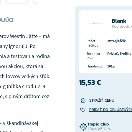
AJÚCI
Blank
Kód produk
lerov Westin Jätte – má
Počet
2x trojháčik
ahy ignorujú. Po
háčikov
Technika
Prívlač, Trolling
ia a testovania rodina
lovu
vou akciou, ktorá sa
Hmotnosť
101gr
h lovcov veľkých šťúk.
15,53 €
47 g (hĺbka chodu 2–4
ce, s plným drôtom cez
STRÁŽIŤ CENU
PRIDAŤ DO OBĽÚBENÝC
– v škandinávskej
Tropic Club
Zľava až 12 %