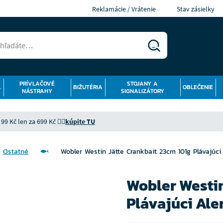
Reklamácie / Vrátenie
Stav zásielky
PRÍVLAČOVÉ
STOJANY A
Á
BIŽUTÉRIA
OBLEČENIE
NÁSTRAHY
SIGNALIZÁTORY
9 Kč len za 699 Kč 👉🏻
kúpite TU
Ostatné
Wobler Westin Jätte Crankbait 23cm 101g Plávajúci 
Wobler Westin
Plávajúci Aler