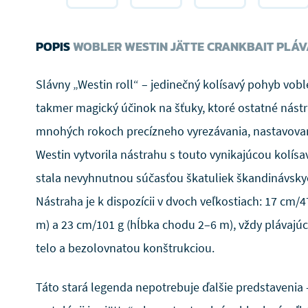
POPIS
WOBLER WESTIN JÄTTE CRANKBAIT PLÁV
Slávny „Westin roll“ – jedinečný kolísavý pohyb vob
takmer magický účinok na šťuky, ktoré ostatné nástr
mnohých rokoch precízneho vyrezávania, nastavovan
Westin vytvorila nástrahu s touto vynikajúcou kolísa
stala nevyhnutnou súčasťou škatuliek škandinávskyc
Nástraha je k dispozícii v dvoch veľkostiach: 17 cm/
m) a 23 cm/101 g (hĺbka chodu 2–6 m), vždy plávajú
telo a bezolovnatou konštrukciou.
Táto stará legenda nepotrebuje ďalšie predstavenia 