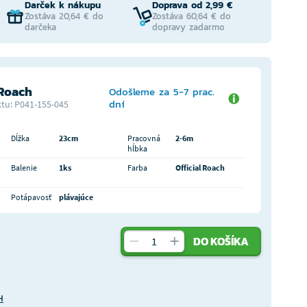
Darček k nákupu
Doprava od 2,99 €
Zostáva 20,64 € do
Zostáva 60,64 € do
darčeka
dopravy zadarmo
 Roach
Odošleme za 5-7 prac.
dní
tu: P041-155-045
Dĺžka
23cm
Pracovná
2-6m
hĺbka
Balenie
1ks
Farba
Official Roach
Potápavosť
plávajúce
DO KOŠÍKA
H