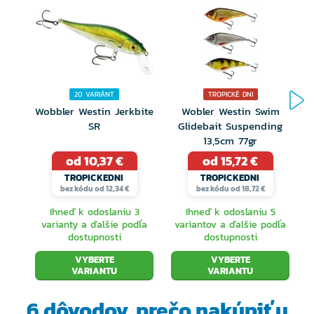
Realistické oči
Ručne maľované detailné farby
Navrhnutý ako twitchbait/jerkbait
Zabudovaný systém na dlhé hody
20 VARIÁNT
TROPICKÉ DNI
Wobbler Westin Jerkbite
Wobler Westin Swim
Pracovná hĺbka: 0,5 – 1,5 m (Medium Runner)
SR
Glidebait Suspending
13,5cm 77gr
od 10,37 €
od 15,72 €
TROPICKEDNI
TROPICKEDNI
bez kódu od 12,34 €
bez kódu od 18,72 €
Ihneď k odoslaniu 3
Ihneď k odoslaniu 5
varianty a ďalšie podľa
variantov a ďalšie podľa
dostupnosti
dostupnosti
VYBERTE
VYBERTE
VARIANTU
VARIANTU
6 dôvodov, prečo
nakúpiť u