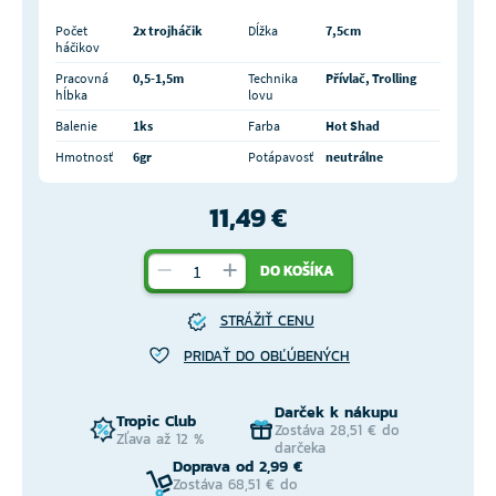
Počet
2x trojháčik
Dĺžka
7,5cm
háčikov
Pracovná
0,5-1,5m
Technika
Přívlač, Trolling
hĺbka
lovu
Balenie
1ks
Farba
Hot Shad
Hmotnosť
6gr
Potápavosť
neutrálne
11,49 €
DO KOŠÍKA
STRÁŽIŤ CENU
PRIDAŤ DO OBĽÚBENÝCH
Darček k nákupu
Tropic Club
Zostáva 28,51 € do
Zľava až 12 %
darčeka
Doprava od 2,99 €
Zostáva 68,51 € do