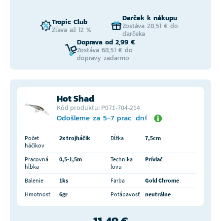
Darček k nákupu
Tropic Club
Zostáva 28,51 € do
Zľava až 12 %
darčeka
Doprava od 2,99 €
Zostáva 68,51 € do
dopravy zadarmo
Hot Shad
Kód produktu: P071-704-214
Odošleme za 5-7 prac. dní
Počet
2x trojháčik
Dĺžka
7,5cm
háčikov
Pracovná
0,5-1,5m
Technika
Prívlač
hĺbka
lovu
Balenie
1ks
Farba
Gold Chrome
Hmotnosť
6gr
Potápavosť
neutrálne