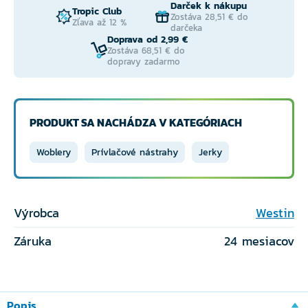
Darček k nákupu
Tropic Club
Zostáva 28,51 € do
Zľava až 12 %
darčeka
Doprava od 2,99 €
Zostáva 68,51 € do
dopravy zadarmo
PRODUKT SA NACHÁDZA V KATEGÓRIACH
Woblery
Prívlačové nástrahy
Jerky
Výrobca
Westin
Záruka
24 mesiacov
Popis