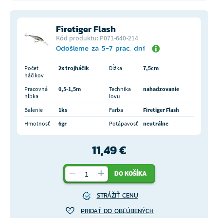
Firetiger Flash
Kód produktu: P071-640-214
Odošleme za 5-7 prac. dní
Počet
2x trojháčik
Dĺžka
7,5cm
háčikov
Pracovná
0,5-1,5m
Technika
nahadzovanie
hĺbka
lovu
Balenie
1ks
Farba
Firetiger Flash
Hmotnosť
6gr
Potápavosť
neutrálne
11,49 €
DO KOŠÍKA
STRÁŽIŤ CENU
PRIDAŤ DO OBĽÚBENÝCH