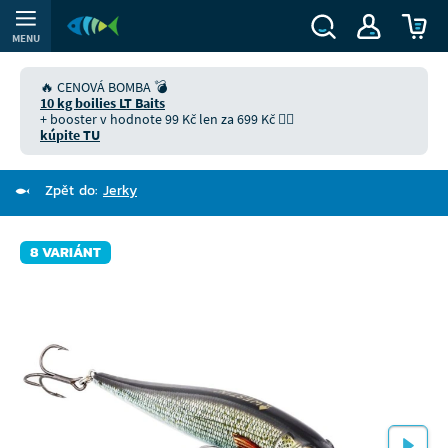
MENU
🔥 CENOVÁ BOMBA 💣
10 kg boilies LT Baits
+ booster v hodnote 99 Kč len za 699 Kč 👉🏻
kúpite TU
Zpět do:
Jerky
8 VARIÁNT