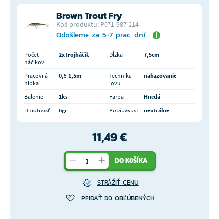
Brown Trout Fry
Kód produktu: P071-987-214
Odošleme za 5-7 prac. dní
Počet
2x trojháčik
Dĺžka
7,5cm
háčikov
Pracovná
0,5-1,5m
Technika
nahazovanie
hĺbka
lovu
Balenie
1ks
Farba
Hnedá
Hmotnosť
6gr
Potápavosť
neutrálne
11,49 €
DO KOŠÍKA
STRÁŽIŤ CENU
PRIDAŤ DO OBĽÚBENÝCH