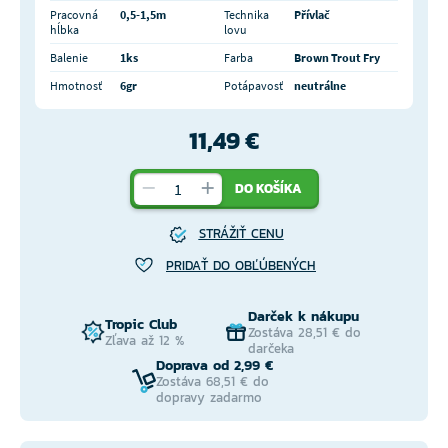
Pracovná
0,5-1,5m
Technika
Přívlač
hĺbka
lovu
Balenie
1ks
Farba
Brown Trout Fry
Hmotnosť
6gr
Potápavosť
neutrálne
11,49 €
DO KOŠÍKA
STRÁŽIŤ CENU
PRIDAŤ DO OBĽÚBENÝCH
Darček k nákupu
Tropic Club
Zostáva 28,51 € do
Zľava až 12 %
darčeka
Doprava od 2,99 €
Zostáva 68,51 € do
dopravy zadarmo