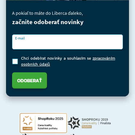
A pokiaľ to máte do Liberca ďaleko,
začnite odoberať novinky
E-mail
Chci odebírat novinky a souhlasím se
zpracováním
osobních údajů
ODOBERAŤ