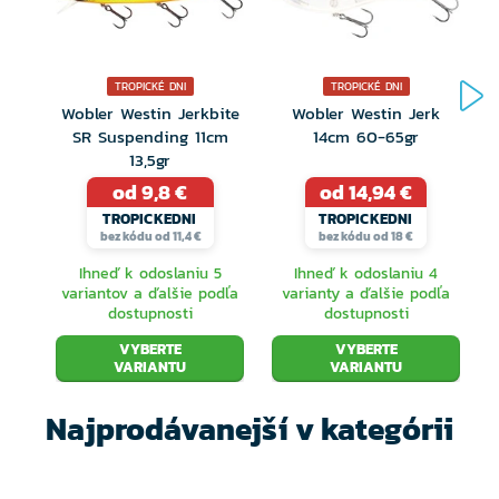
Vstavaný systém na ďaleké nahadzovanie s oceľovými
guličkami, ktoré sa pri nahodení presunú do chvosta
TROPICKÉ DNI
TROPICKÉ DNI
a následne do brucha, zaisťuje dlhé a presné hody a
Wobler Westin Jerkbite
Wobler Westin Jerk
pohyb ako vystrašená rybička.
SR Suspending 11cm
14cm 60-65gr
13,5gr
Náš Jerkbait je vyrobený z najkvalitnejších materiálov,
od 9,8 €
od 14,94 €
vybavený najsilnejšími a najostrejšími karbónovými
TROPICKEDNI
TROPICKEDNI
bez kódu od 11,4 €
bez kódu od 18 €
háčikmi a ručne maľovanými detailnými farbami. Je
Ihneď k odoslaniu 5
Ihneď k odoslaniu 4
pripravený do akcie, nech už je váš cieľový dravec
variantov a ďalšie podľa
varianty a ďalšie podľa
dostupnosti
dostupnosti
akýkoľvek.
VYBERTE
VYBERTE
VARIANTU
VARIANTU
Materiál: ABS plast
Najprodávanejší v kategórii
Bez olova
Ultra ostré háčiky z karbónovej ocele