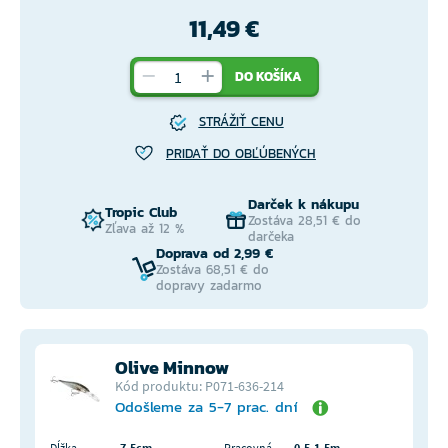
11,49 €
DO KOŠÍKA
STRÁŽIŤ CENU
PRIDAŤ DO OBĽÚBENÝCH
Darček k nákupu
Tropic Club
Zostáva 28,51 € do
Zľava až 12 %
darčeka
Doprava od 2,99 €
Zostáva 68,51 € do
dopravy zadarmo
Olive Minnow
Kód produktu: P071-636-214
Odošleme za 5-7 prac. dní
Dĺžka
7,5cm
Pracovná
0,5-1,5m