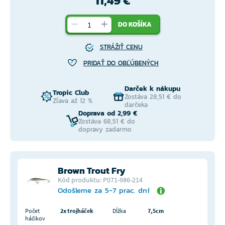
11,49 €
DO KOŠÍKA
STRÁŽIŤ CENU
PRIDAŤ DO OBĽÚBENÝCH
Darček k nákupu
Tropic Club
Zostáva 28,51 € do
Zľava až 12 %
darčeka
Doprava od 2,99 €
Zostáva 68,51 € do
dopravy zadarmo
Brown Trout Fry
Kód produktu: P071-986-214
Odošleme za 5-7 prac. dní
Počet
2x trojháček
Dĺžka
7,5cm
háčikov