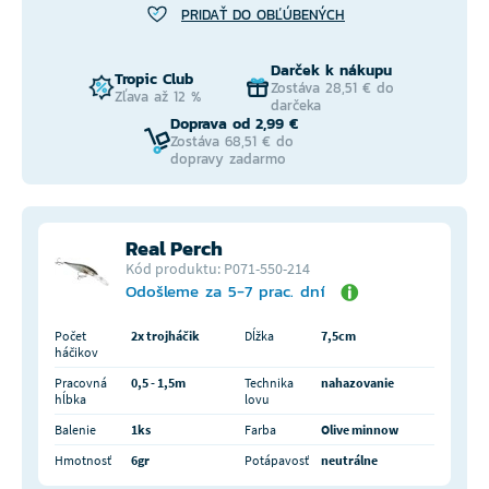
PRIDAŤ DO OBĽÚBENÝCH
Darček k nákupu
Tropic Club
Zostáva 28,51 € do
Zľava až 12 %
darčeka
Doprava od 2,99 €
Zostáva 68,51 € do
dopravy zadarmo
Real Perch
Kód produktu: P071-550-214
Odošleme za 5-7 prac. dní
Počet
2x trojháčik
Dĺžka
7,5cm
háčikov
Pracovná
0,5 - 1,5m
Technika
nahazovanie
hĺbka
lovu
Balenie
1ks
Farba
Olive minnow
Hmotnosť
6gr
Potápavosť
neutrálne