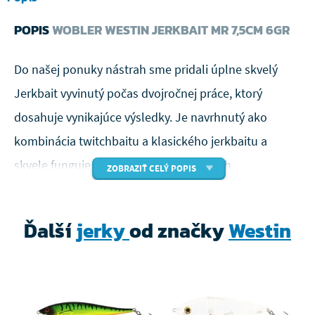
POPIS
WOBLER WESTIN JERKBAIT MR 7,5CM 6GR
Do našej ponuky nástrah sme pridali úplne skvelý
Jerkbait vyvinutý počas dvojročnej práce, ktorý
dosahuje vynikajúce výsledky. Je navrhnutý ako
kombinácia twitchbaitu a klasického jerkbaitu a
skvele funguje vo všetkých podmienkach.
ZOBRAZIŤ CELÝ POPIS
Chytajte s ním rýchlo a agresívne - jerkujte prútom s
krátkymi aj dlhými prestávkami v závislosti na nálade
Ďalší
jerky
od značky
Westin
rýb. V chladných mesiacoch predĺžte pauzy, kedy
nástraha vďaka dokonalému suspending prevedeniu
zostáva stáť presne v záberovej zóne.