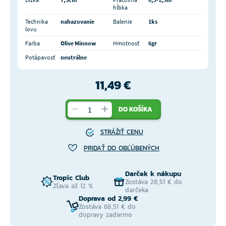
hĺbka
Technika
nahazovanie
Balenie
1ks
lovu
Farba
Olive Minnow
Hmotnosť
6gr
Potápavosť
neutrálne
11,49 €
DO KOŠÍKA
STRÁŽIŤ CENU
PRIDAŤ DO OBĽÚBENÝCH
Darček k nákupu
Tropic Club
Zostáva 28,51 € do
Zľava až 12 %
darčeka
Doprava od 2,99 €
Zostáva 68,51 € do
dopravy zadarmo