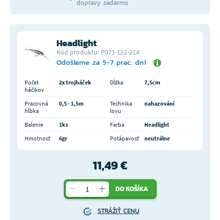
dopravy zadarmo
Headlight
Kód produktu: P071-122-214
Odošleme za 5-7 prac. dní
Počet
2x trojháček
Dĺžka
7,5cm
háčikov
Pracovná
0,5 - 1,5m
Technika
nahazování
hĺbka
lovu
Balenie
1ks
Farba
Headlight
Hmotnosť
6gr
Potápavosť
neutrálne
11,49 €
DO KOŠÍKA
STRÁŽIŤ CENU