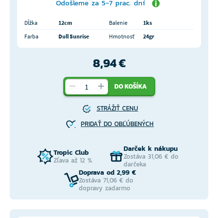
Odošleme za 5-7 prac. dní
Dĺžka
12cm
Balenie
1ks
Farba
Dull Sunrise
Hmotnosť
24gr
8,94 €
DO KOŠÍKA
STRÁŽIŤ CENU
PRIDAŤ DO OBĽÚBENÝCH
Darček k nákupu
Tropic Club
Zostáva 31,06 € do
Zľava až 12 %
darčeka
Doprava od 2,99 €
Zostáva 71,06 € do
dopravy zadarmo