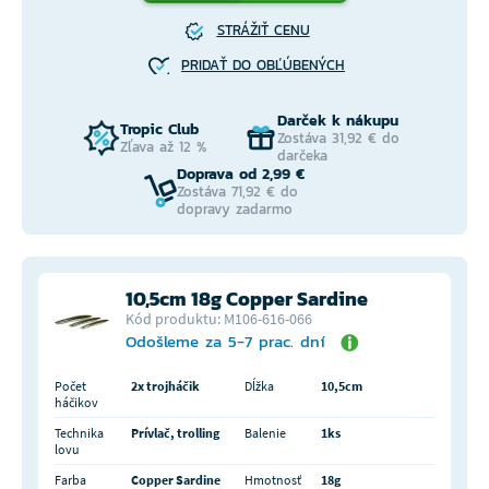
STRÁŽIŤ CENU
PRIDAŤ DO OBĽÚBENÝCH
Darček k nákupu
Tropic Club
Zostáva 31,92 € do
Zľava až 12 %
darčeka
Doprava od 2,99 €
Zostáva 71,92 € do
dopravy zadarmo
10,5cm 18g Copper Sardine
Kód produktu: M106-616-066
Odošleme za 5-7 prac. dní
Počet
2x trojháčik
Dĺžka
10,5cm
háčikov
Technika
Prívlač, trolling
Balenie
1ks
lovu
Farba
Copper Sardine
Hmotnosť
18g