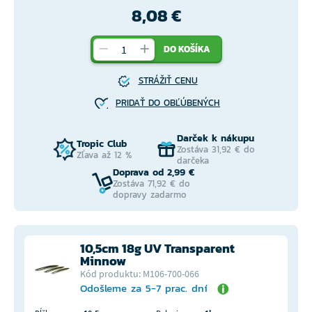
8,08 €
DO KOŠÍKA
STRÁŽIŤ CENU
PRIDAŤ DO OBĽÚBENÝCH
Darček k nákupu
Tropic Club
Zostáva 31,92 € do
Zľava až 12 %
darčeka
Doprava od 2,99 €
Zostáva 71,92 € do
dopravy zadarmo
10,5cm 18g UV Transparent
Minnow
Kód produktu: M106-700-066
Odošleme za 5-7 prac. dní