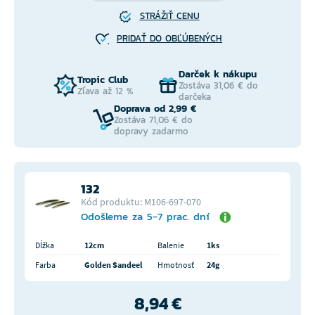
STRÁŽIŤ CENU
PRIDAŤ DO OBĽÚBENÝCH
Darček k nákupu
Tropic Club
Zostáva 31,06 € do
Zľava až 12 %
darčeka
Doprava od 2,99 €
Zostáva 71,06 € do
dopravy zadarmo
132
Kód produktu: M106-697-070
Odošleme za 5-7 prac. dní
Dĺžka
12cm
Balenie
1ks
Farba
Golden Sandeel
Hmotnosť
24g
8,94 €