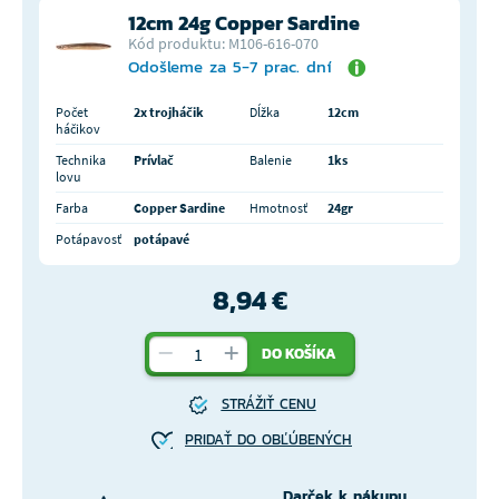
12cm 24g Copper Sardine
Kód produktu: M106-616-070
Odošleme za 5-7 prac. dní
Počet
2x trojháčik
Dĺžka
12cm
háčikov
Technika
Prívlač
Balenie
1ks
lovu
Farba
Copper Sardine
Hmotnosť
24gr
Potápavosť
potápavé
8,94 €
DO KOŠÍKA
STRÁŽIŤ CENU
PRIDAŤ DO OBĽÚBENÝCH
Darček k nákupu