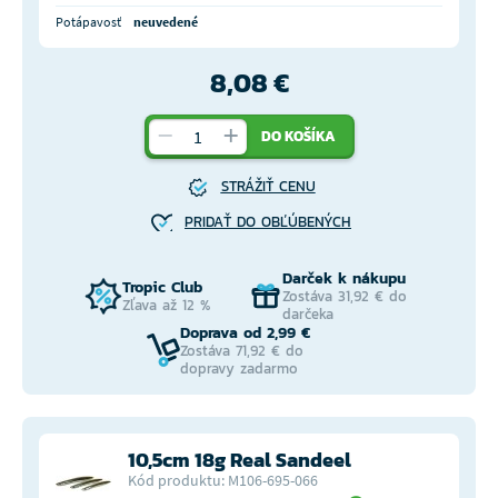
Potápavosť
neuvedené
8,08 €
DO KOŠÍKA
STRÁŽIŤ CENU
PRIDAŤ DO OBĽÚBENÝCH
Darček k nákupu
Tropic Club
Zostáva 31,92 € do
Zľava až 12 %
darčeka
Doprava od 2,99 €
Zostáva 71,92 € do
dopravy zadarmo
10,5cm 18g Real Sandeel
Kód produktu: M106-695-066