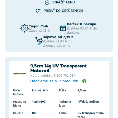
STRÁŽIŤ CENU
PRIDAŤ DO OBĽÚBENÝCH
Darček k nákupu
Tropic Club
Zostáva 32,34 € do
Zľava až 12 %
darčeka
Doprava od 2,99 €
Zostáva 72,34 € do
dopravy zadarmo
9,5cm 14g UV Transparent
Motoroil
Kód produktu: M106-701-014
Odošleme za 5-7 prac. dní
Počet
2x trojháčik
Dĺžka
9,5cm
háčikov
Pracovná
hladinový
Technika
Přívlač, trolling
hĺbka
lovu
Balenie
1ks
Farba
UV transparent mo
toroil