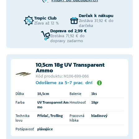
Darček k nákupu
Tropic Club
Zostáva 31,92 € do
Zľava až 12 %
darčeka
Doprava od 2,99 €
Zostáva 71,92 € do
dopravy zadarmo
10,5cm 18g UV Transparent
Ammo
Kód produktu: M106-699-066
Odošleme za 5-7 prac. dní
Dĺžka
10,5cm
Balenie
1ks
Farba
UV Transparent Am
Hmotnosť
18gr
mo
Technika
Přívlač, Trolling
Pracovná
hladinový
lovu
hĺbka
Potápavosť
plávajúce