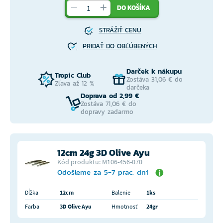
DO KOŠÍKA
STRÁŽIŤ CENU
PRIDAŤ DO OBĽÚBENÝCH
Darček k nákupu
Tropic Club
Zostáva 31,06 € do
Zľava až 12 %
darčeka
Doprava od 2,99 €
Zostáva 71,06 € do
dopravy zadarmo
12cm 24g 3D Olive Ayu
Kód produktu: M106-456-070
Odošleme za 5-7 prac. dní
Dĺžka
12cm
Balenie
1ks
Farba
3D Olive Ayu
Hmotnosť
24gr