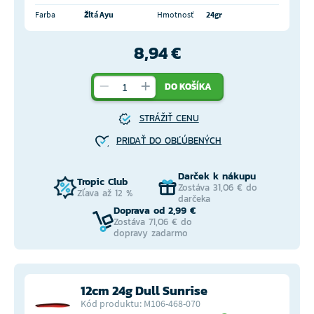
Farba
Žltá Ayu
Hmotnosť
24gr
8,94 €
DO KOŠÍKA
STRÁŽIŤ CENU
PRIDAŤ DO OBĽÚBENÝCH
Darček k nákupu
Tropic Club
Zostáva 31,06 € do
Zľava až 12 %
darčeka
Doprava od 2,99 €
Zostáva 71,06 € do
dopravy zadarmo
12cm 24g Dull Sunrise
Kód produktu: M106-468-070