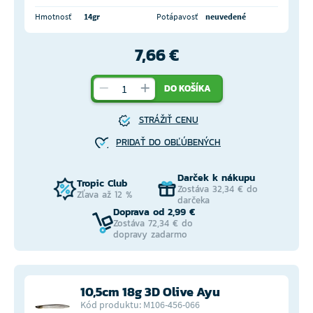
Hmotnosť
14gr
Potápavosť
neuvedené
7,66 €
DO KOŠÍKA
STRÁŽIŤ CENU
PRIDAŤ DO OBĽÚBENÝCH
Darček k nákupu
Tropic Club
Zostáva 32,34 € do
Zľava až 12 %
darčeka
Doprava od 2,99 €
Zostáva 72,34 € do
dopravy zadarmo
10,5cm 18g 3D Olive Ayu
Kód produktu: M106-456-066