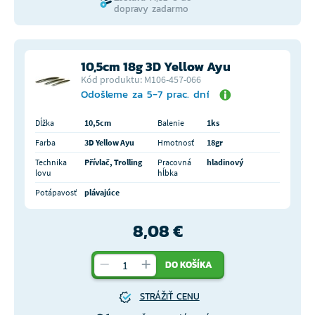
dopravy zadarmo
10,5cm 18g 3D Yellow Ayu
Kód produktu: M106-457-066
Odošleme za 5-7 prac. dní
Dĺžka
10,5cm
Balenie
1ks
Farba
3D Yellow Ayu
Hmotnosť
18gr
Technika
Přívlač, Trolling
Pracovná
hladinový
lovu
hĺbka
Potápavosť
plávajúce
8,08 €
DO KOŠÍKA
STRÁŽIŤ CENU