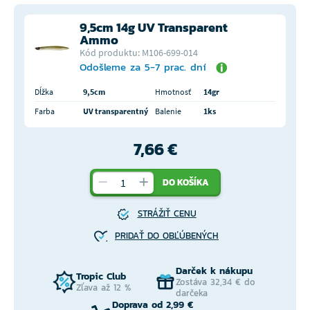
9,5cm 14g UV Transparent
Ammo
Kód produktu: M106-699-014
Odošleme za 5-7 prac. dní
Dĺžka
9,5cm
Hmotnosť
14gr
Farba
UV transparentný
Balenie
1ks
7,66 €
DO KOŠÍKA
STRÁŽIŤ CENU
PRIDAŤ DO OBĽÚBENÝCH
Darček k nákupu
Tropic Club
Zostáva 32,34 € do
Zľava až 12 %
darčeka
Doprava od 2,99 €