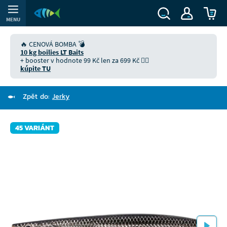
MENU
🔥 CENOVÁ BOMBA 💣
10 kg boilies LT Baits
+ booster v hodnote 99 Kč len za 699 Kč 👉🏻
kúpite TU
Zpět do:
Jerky
45 VARIÁNT