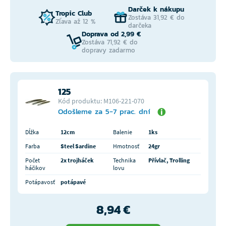
Darček k nákupu
Tropic Club
Zostáva 31,92 € do
Zľava až 12 %
darčeka
Doprava od 2,99 €
Zostáva 71,92 € do
dopravy zadarmo
125
Kód produktu: M106-221-070
Odošleme za 5-7 prac. dní
Dĺžka
12cm
Balenie
1ks
Farba
Steel Sardine
Hmotnosť
24gr
Počet
2x trojháček
Technika
Přívlač, Trolling
háčikov
lovu
Potápavosť
potápavé
8,94 €