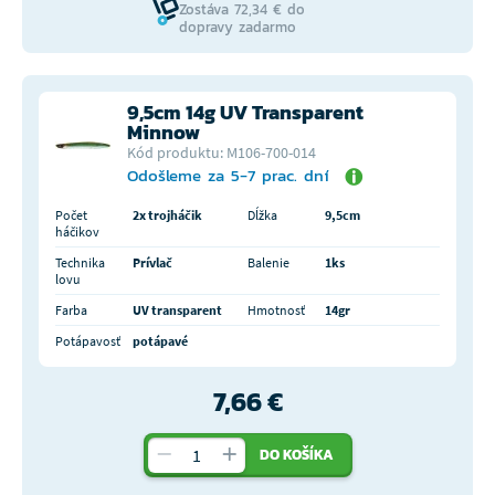
Zostáva 72,34 € do
dopravy zadarmo
9,5cm 14g UV Transparent
Minnow
Kód produktu: M106-700-014
Odošleme za 5-7 prac. dní
Počet
2x trojháčik
Dĺžka
9,5cm
háčikov
Technika
Prívlač
Balenie
1ks
lovu
Farba
UV transparent
Hmotnosť
14gr
Potápavosť
potápavé
7,66 €
DO KOŠÍKA