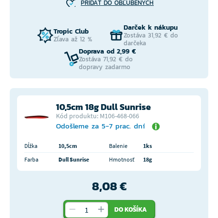
PRIDAŤ DO OBĽÚBENÝCH
Darček k nákupu
Tropic Club
Zostáva 31,92 € do
Zľava až 12 %
darčeka
Doprava od 2,99 €
Zostáva 71,92 € do
dopravy zadarmo
10,5cm 18g Dull Sunrise
Kód produktu: M106-468-066
Odošleme za 5-7 prac. dní
Dĺžka
10,5cm
Balenie
1ks
Farba
Dull Sunrise
Hmotnosť
18g
8,08 €
DO KOŠÍKA