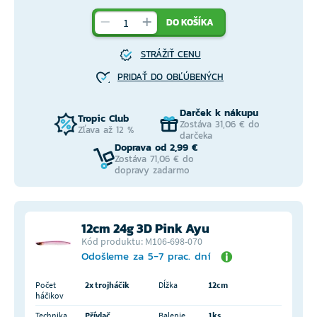
DO KOŠÍKA
STRÁŽIŤ CENU
PRIDAŤ DO OBĽÚBENÝCH
Darček k nákupu
Tropic Club
Zostáva 31,06 € do
Zľava až 12 %
darčeka
Doprava od 2,99 €
Zostáva 71,06 € do
dopravy zadarmo
12cm 24g 3D Pink Ayu
Kód produktu: M106-698-070
Odošleme za 5-7 prac. dní
Počet
2x trojháčik
Dĺžka
12cm
háčikov
Technika
Přívlač
Balenie
1ks