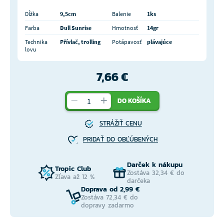
Dĺžka
9,5cm
Balenie
1ks
Farba
Dull Sunrise
Hmotnosť
14gr
Technika
Přívlač, trolling
Potápavosť
plávajúce
lovu
7,66 €
DO KOŠÍKA
STRÁŽIŤ CENU
PRIDAŤ DO OBĽÚBENÝCH
Darček k nákupu
Tropic Club
Zostáva 32,34 € do
Zľava až 12 %
darčeka
Doprava od 2,99 €
Zostáva 72,34 € do
dopravy zadarmo