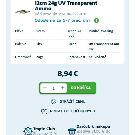
12cm 24g UV Transparent
Ammo
Kód produktu: M106-699-070
Odošleme za 5-7 prac. dní
Dĺžka
12cm
Technika
Přívlač, trolling
lovu
Balenie
1ks
Farba
UV Transparent Am
mo
Hmotnosť
24gr
Potápavosť
neuvedené
8,94 €
DO KOŠÍKA
STRÁŽIŤ CENU
PRIDAŤ DO OBĽÚBENÝCH
Darček k nákupu
Tropic Club
Zostáva 31,06 € do
Zľava až 12 %