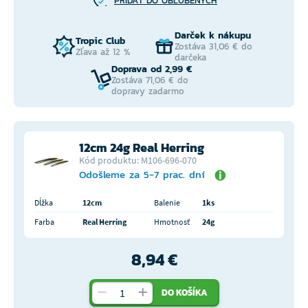
PRIDAŤ DO OBĽÚBENÝCH
Darček k nákupu
Tropic Club
Zostáva 31,06 € do
Zľava až 12 %
darčeka
Doprava od 2,99 €
Zostáva 71,06 € do
dopravy zadarmo
12cm 24g Real Herring
Kód produktu: M106-696-070
Odošleme za 5-7 prac. dní
Dĺžka
12cm
Balenie
1ks
Farba
Real Herring
Hmotnosť
24g
8,94 €
DO KOŠÍKA