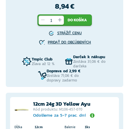
8,94 €
DO KOŠÍKA
STRÁŽIŤ CENU
PRIDAŤ DO OBĽÚBENÝCH
Darček k nákupu
Tropic Club
Zostáva 31,06 € do
Zľava až 12 %
darčeka
Doprava od 2,99 €
Zostáva 71,06 € do
dopravy zadarmo
12cm 24g 3D Yellow Ayu
Kód produktu: M106-457-070
Odošleme za 5-7 prac. dní
Dĺžka
12cm
Balenie
1ks