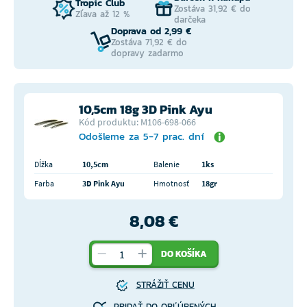
Tropic Club
Zostáva 31,92 € do
Zľava až 12 %
darčeka
Doprava od 2,99 €
Zostáva 71,92 € do
dopravy zadarmo
10,5cm 18g 3D Pink Ayu
Kód produktu: M106-698-066
Odošleme za 5-7 prac. dní
Dĺžka
10,5cm
Balenie
1ks
Farba
3D Pink Ayu
Hmotnosť
18gr
8,08 €
DO KOŠÍKA
STRÁŽIŤ CENU
PRIDAŤ DO OBĽÚBENÝCH