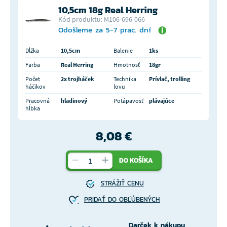
10,5cm 18g Real Herring
Kód produktu: M106-696-066
Odošleme za 5-7 prac. dní
Dĺžka
10,5cm
Balenie
1ks
Farba
Real Herring
Hmotnosť
18gr
Počet
2x trojháček
Technika
Prívlač, trolling
háčikov
lovu
Pracovná
hladinový
Potápavosť
plávajúce
hĺbka
8,08 €
DO KOŠÍKA
STRÁŽIŤ CENU
PRIDAŤ DO OBĽÚBENÝCH
Darček k nákupu