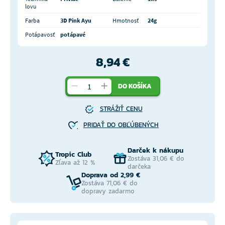
lovu
Farba
3D Pink Ayu
Hmotnosť
24g
Potápavosť
potápavé
8,94 €
DO KOŠÍKA
STRÁŽIŤ CENU
PRIDAŤ DO OBĽÚBENÝCH
Darček k nákupu
Tropic Club
Zostáva 31,06 € do
Zľava až 12 %
darčeka
Doprava od 2,99 €
Zostáva 71,06 € do
dopravy zadarmo