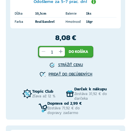
Odošleme za 5-7 prac. dní
Dĺžka
10,5cm
Balenie
1ks
Farba
Real Sandeel
Hmotnosť
18gr
8,08 €
DO KOŠÍKA
STRÁŽIŤ CENU
PRIDAŤ DO OBĽÚBENÝCH
Darček k nákupu
Tropic Club
Zostáva 31,92 € do
Zľava až 12 %
darčeka
Doprava od 2,99 €
Zostáva 71,92 € do
dopravy zadarmo