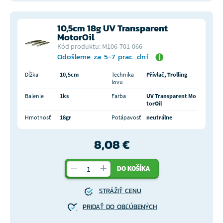
10,5cm 18g UV Transparent
MotorOil
Kód produktu: M106-701-066
Odošleme za 5-7 prac. dní
Dĺžka
10,5cm
Technika
Přívlač, Trolling
lovu
Balenie
1ks
Farba
UV Transparent Mo
torOil
Hmotnosť
18gr
Potápavosť
neutrálne
8,08 €
DO KOŠÍKA
STRÁŽIŤ CENU
PRIDAŤ DO OBĽÚBENÝCH