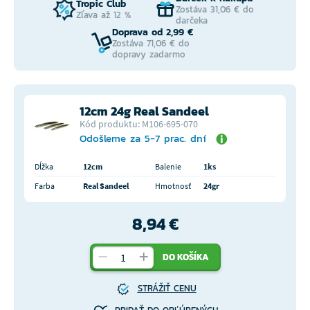
Tropic Club
Zostáva 31,06 € do
Zľava až 12 %
darčeka
Doprava od 2,99 €
Zostáva 71,06 € do
dopravy zadarmo
12cm 24g Real Sandeel
Kód produktu: M106-695-070
Odošleme za 5-7 prac. dní
Dĺžka
12cm
Balenie
1ks
Farba
Real Sandeel
Hmotnosť
24gr
8,94 €
DO KOŠÍKA
STRÁŽIŤ CENU