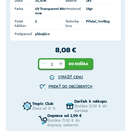
Dĺžka
10,5cm
Balenie
1ks
Farba
UV Transparent Min
Hmotnosť
18gr
now
Počet
2
Technika
Přívlač, trolling
háčikov
lovu
Potápavosť
plávajúce
8,08 €
DO KOŠÍKA
STRÁŽIŤ CENU
PRIDAŤ DO OBĽÚBENÝCH
Darček k nákupu
Tropic Club
Zostáva 31,92 € do
Zľava až 12 %
darčeka
Doprava od 2,99 €
Zostáva 71,92 € do
dopravy zadarmo