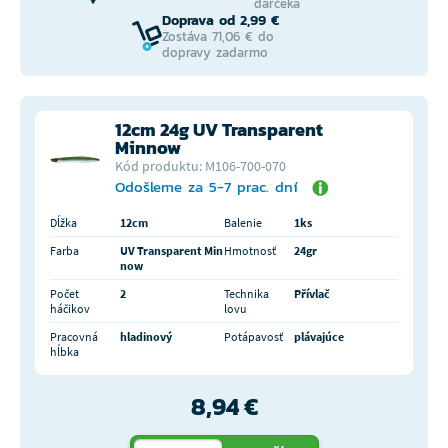
darčeka
Doprava od 2,99 €
Zostáva 71,06 € do
dopravy zadarmo
12cm 24g UV Transparent
Minnow
Kód produktu: M106-700-070
Odošleme za 5-7 prac. dní
Dĺžka
12cm
Balenie
1ks
Farba
UV Transparent Min
Hmotnosť
24gr
now
Počet
2
Technika
Přívlač
háčikov
lovu
Pracovná
hladinový
Potápavosť
plávajúce
hĺbka
8,94 €