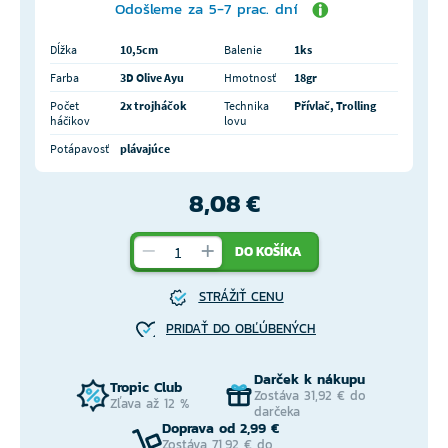
Odošleme za 5-7 prac. dní
Dĺžka
10,5cm
Balenie
1ks
Farba
3D Olive Ayu
Hmotnosť
18gr
Počet
2x trojháčok
Technika
Přívlač, Trolling
háčikov
lovu
Potápavosť
plávajúce
8,08 €
DO KOŠÍKA
STRÁŽIŤ CENU
PRIDAŤ DO OBĽÚBENÝCH
Darček k nákupu
Tropic Club
Zostáva 31,92 € do
Zľava až 12 %
darčeka
Doprava od 2,99 €
Zostáva 71,92 € do