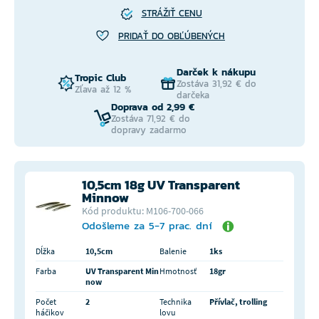
STRÁŽIŤ CENU
PRIDAŤ DO OBĽÚBENÝCH
Darček k nákupu
Tropic Club
Zostáva 31,92 € do
Zľava až 12 %
darčeka
Doprava od 2,99 €
Zostáva 71,92 € do
dopravy zadarmo
10,5cm 18g UV Transparent
Minnow
Kód produktu: M106-700-066
Odošleme za 5-7 prac. dní
Dĺžka
10,5cm
Balenie
1ks
Farba
UV Transparent Min
Hmotnosť
18gr
now
Počet
2
Technika
Přívlač, trolling
háčikov
lovu