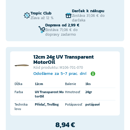
Darček k nákupu
Tropic Club
Zostáva 31,06 € do
Zľava až 12 %
darčeka
Doprava od 2,99 €
Zostáva 71,06 € do
dopravy zadarmo
12cm 24g UV Transparent
MotorOil
Kód produktu: M106-701-070
Odošleme za 5-7 prac. dní
Dĺžka
12cm
Balenie
1ks
Farba
UV Transparent Mo
Hmotnosť
24gr
torOil
Technika
Přívlač, Trolling
Potápavosť
potápavé
lovu
8,94 €