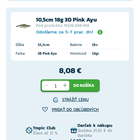
10,5cm 18g 3D Pink Ayu
Kód produktu: M106-698-066
Odošleme za 5-7 prac. dní
Dĺžka
10,5cm
Balenie
1ks
Farba
3D Pink Ayu
Hmotnosť
18gr
8,08 €
DO KOŠÍKA
STRÁŽIŤ CENU
PRIDAŤ DO OBĽÚBENÝCH
Darček k nákupu
Tropic Club
Zostáva 31,92 € do
Zľava až 12 %
darčeka