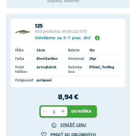
dopravy zadarmo
125
Kód produktu: M106-221-070
Odošleme za 5-7 prac. dní
Dĺžka
12cm
Balenie
1ks
Farba
Steel Sardine
Hmotnosť
24gr
Počet
2x trojháček
Technika
Přívlač, Trolling
háčikov
lovu
Potápavosť
potápavé
8,94 €
DO KOŠÍKA
STRÁŽIŤ CENU
PRIDAŤ DO OBĽÚBENÝCH