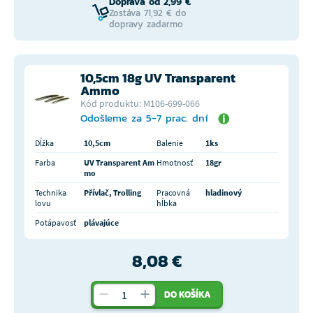
Doprava od 2,99 €
Zostáva 71,92 € do
dopravy zadarmo
10,5cm 18g UV Transparent
Ammo
Kód produktu: M106-699-066
Odošleme za 5-7 prac. dní
Dĺžka
10,5cm
Balenie
1ks
Farba
UV Transparent Am
Hmotnosť
18gr
mo
Technika
Přívlač, Trolling
Pracovná
hladinový
lovu
hĺbka
Potápavosť
plávajúce
8,08 €
DO KOŠÍKA