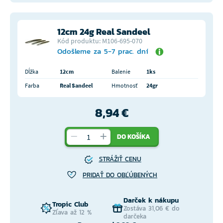
12cm 24g Real Sandeel
Kód produktu: M106-695-070
Odošleme za 5-7 prac. dní
Dĺžka
12cm
Balenie
1ks
Farba
Real Sandeel
Hmotnosť
24gr
8,94 €
DO KOŠÍKA
STRÁŽIŤ CENU
PRIDAŤ DO OBĽÚBENÝCH
Darček k nákupu
Tropic Club
Zostáva 31,06 € do
Zľava až 12 %
darčeka