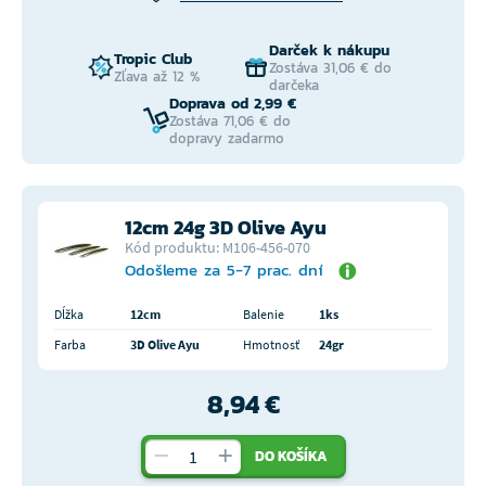
Darček k nákupu
Tropic Club
Zostáva 31,06 € do
Zľava až 12 %
darčeka
Doprava od 2,99 €
Zostáva 71,06 € do
dopravy zadarmo
12cm 24g 3D Olive Ayu
Kód produktu: M106-456-070
Odošleme za 5-7 prac. dní
Dĺžka
12cm
Balenie
1ks
Farba
3D Olive Ayu
Hmotnosť
24gr
8,94 €
DO KOŠÍKA