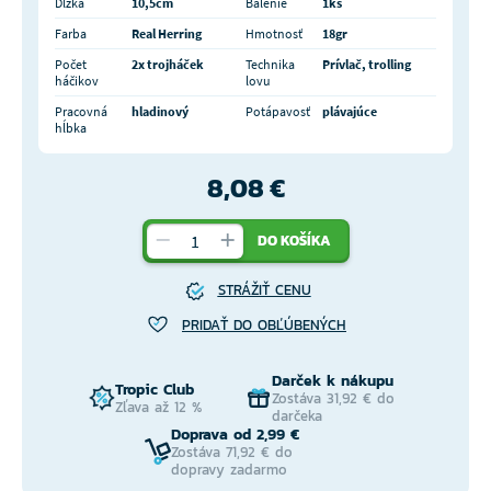
Dĺžka
10,5cm
Balenie
1ks
Farba
Real Herring
Hmotnosť
18gr
Počet
2x trojháček
Technika
Prívlač, trolling
háčikov
lovu
Pracovná
hladinový
Potápavosť
plávajúce
hĺbka
8,08 €
DO KOŠÍKA
STRÁŽIŤ CENU
PRIDAŤ DO OBĽÚBENÝCH
Darček k nákupu
Tropic Club
Zostáva 31,92 € do
Zľava až 12 %
darčeka
Doprava od 2,99 €
Zostáva 71,92 € do
dopravy zadarmo