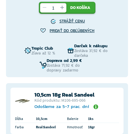
DO KOŠÍKA
STRÁŽIŤ CENU
PRIDAŤ DO OBĽÚBENÝCH
Darček k nákupu
Tropic Club
Zostáva 31,92 € do
Zľava až 12 %
darčeka
Doprava od 2,99 €
Zostáva 71,92 € do
dopravy zadarmo
10,5cm 18g Real Sandeel
Kód produktu: M106-695-066
Odošleme za 5-7 prac. dní
Dĺžka
10,5cm
Balenie
1ks
Farba
Real Sandeel
Hmotnosť
18gr