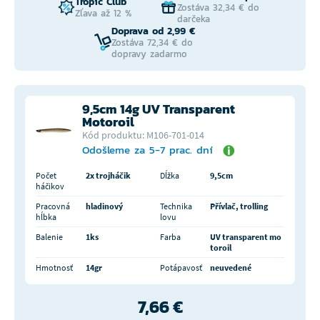
Tropic Club
Zostáva 32,34 € do
Zľava až 12 %
darčeka
Doprava od 2,99 €
Zostáva 72,34 € do
dopravy zadarmo
9,5cm 14g UV Transparent
Motoroil
Kód produktu: M106-701-014
Odošleme za 5-7 prac. dní
Počet
2x trojháčik
Dĺžka
9,5cm
háčikov
Pracovná
hladinový
Technika
Přívlač, trolling
hĺbka
lovu
Balenie
1ks
Farba
UV transparent mo
toroil
Hmotnosť
14gr
Potápavosť
neuvedené
7,66 €