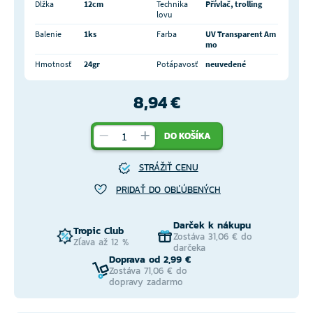
Dĺžka
12cm
Technika
Přívlač, trolling
lovu
Balenie
1ks
Farba
UV Transparent Am
mo
Hmotnosť
24gr
Potápavosť
neuvedené
8,94 €
DO KOŠÍKA
STRÁŽIŤ CENU
PRIDAŤ DO OBĽÚBENÝCH
Darček k nákupu
Tropic Club
Zostáva 31,06 € do
Zľava až 12 %
darčeka
Doprava od 2,99 €
Zostáva 71,06 € do
dopravy zadarmo