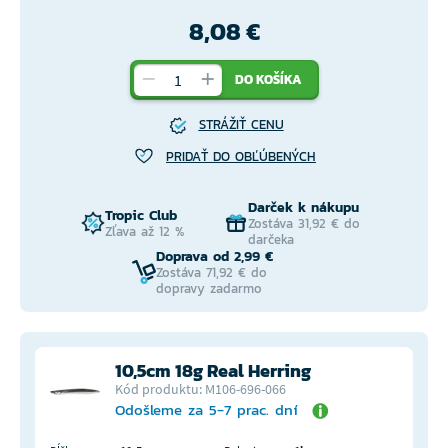
8,08 €
DO KOŠÍKA
STRÁŽIŤ CENU
PRIDAŤ DO OBĽÚBENÝCH
Darček k nákupu
Tropic Club
Zostáva 31,92 € do
Zľava až 12 %
darčeka
Doprava od 2,99 €
Zostáva 71,92 € do
dopravy zadarmo
10,5cm 18g Real Herring
Kód produktu: M106-696-066
Odošleme za 5-7 prac. dní