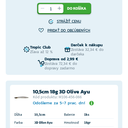
DO KOŠÍKA
STRÁŽIŤ CENU
PRIDAŤ DO OBĽÚBENÝCH
Darček k nákupu
Tropic Club
Zostáva 32,34 € do
Zľava až 12 %
darčeka
Doprava od 2,99 €
Zostáva 72,34 € do
dopravy zadarmo
10,5cm 18g 3D Olive Ayu
Kód produktu: M106-456-066
Odošleme za 5-7 prac. dní
Dĺžka
10,5cm
Balenie
1ks
Farba
3D Olive Ayu
Hmotnosť
18gr