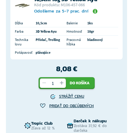
Kód produktu: M106-457-066
Odošleme za 5-7 prac. dní
Dĺžka
10,5cm
Balenie
1ks
Farba
3D Yellow Ayu
Hmotnosť
18gr
Technika
Přívlač, Trolling
Pracovná
hladinový
lovu
hĺbka
Potápavosť
plávajúce
8,08 €
DO KOŠÍKA
STRÁŽIŤ CENU
PRIDAŤ DO OBĽÚBENÝCH
Darček k nákupu
Tropic Club
Zostáva 31,92 € do
Zľava až 12 %
darčeka