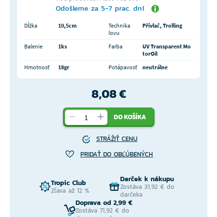
Odošleme za 5-7 prac. dní
Dĺžka
10,5cm
Technika
Přívlač, Trolling
lovu
Balenie
1ks
Farba
UV Transparent Mo
torOil
Hmotnosť
18gr
Potápavosť
neutrálne
8,08 €
DO KOŠÍKA
STRÁŽIŤ CENU
PRIDAŤ DO OBĽÚBENÝCH
Darček k nákupu
Tropic Club
Zostáva 31,92 € do
Zľava až 12 %
darčeka
Doprava od 2,99 €
Zostáva 71,92 € do