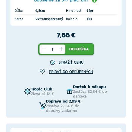
Dĺžka
9,5cm
Hmotnosť
14gr
Farba
UV transparentný
Balenie
1ks
7,66 €
DO KOŠÍKA
STRÁŽIŤ CENU
PRIDAŤ DO OBĽÚBENÝCH
Darček k nákupu
Tropic Club
Zostáva 32,34 € do
Zľava až 12 %
darčeka
Doprava od 2,99 €
Zostáva 72,34 € do
dopravy zadarmo