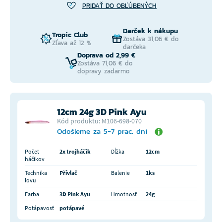
PRIDAŤ DO OBĽÚBENÝCH
Darček k nákupu
Tropic Club
Zostáva 31,06 € do
Zľava až 12 %
darčeka
Doprava od 2,99 €
Zostáva 71,06 € do
dopravy zadarmo
12cm 24g 3D Pink Ayu
Kód produktu: M106-698-070
Odošleme za 5-7 prac. dní
Počet
2x trojháčik
Dĺžka
12cm
háčikov
Technika
Přívlač
Balenie
1ks
lovu
Farba
3D Pink Ayu
Hmotnosť
24g
Potápavosť
potápavé