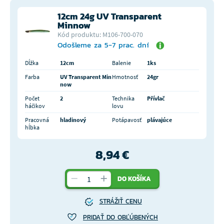
12cm 24g UV Transparent
Minnow
Kód produktu: M106-700-070
Odošleme za 5-7 prac. dní
Dĺžka
12cm
Balenie
1ks
Farba
UV Transparent Min
Hmotnosť
24gr
now
Počet
2
Technika
Přívlač
háčikov
lovu
Pracovná
hladinový
Potápavosť
plávajúce
hĺbka
8,94 €
DO KOŠÍKA
STRÁŽIŤ CENU
PRIDAŤ DO OBĽÚBENÝCH