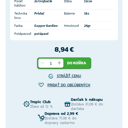
Počet
2x trojháčik
Dĺžka
12cm
háčikov
Technika
Prívlač
Balenie
1ks
lovu
Farba
Copper Sardine
Hmotnosť
24gr
Potápavosť
potápavé
8,94 €
DO KOŠÍKA
STRÁŽIŤ CENU
PRIDAŤ DO OBĽÚBENÝCH
Darček k nákupu
Tropic Club
Zostáva 31,06 € do
Zľava až 12 %
darčeka
Doprava od 2,99 €
Zostáva 71,06 € do
dopravy zadarmo