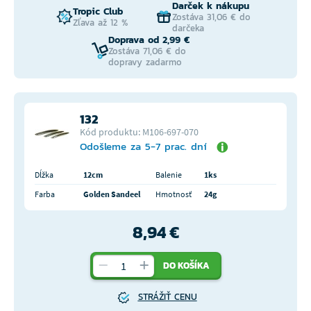
Darček k nákupu
Tropic Club
Zostáva 31,06 € do
Zľava až 12 %
darčeka
Doprava od 2,99 €
Zostáva 71,06 € do
dopravy zadarmo
132
Kód produktu: M106-697-070
Odošleme za 5-7 prac. dní
Dĺžka
12cm
Balenie
1ks
Farba
Golden Sandeel
Hmotnosť
24g
8,94 €
DO KOŠÍKA
STRÁŽIŤ CENU