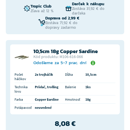
Darček k nákupu
Tropic Club
Zostáva 31,92 € do
Zľava až 12 %
darčeka
Doprava od 2,99 €
Zostáva 71,92 € do
dopravy zadarmo
10,5cm 18g Copper Sardine
Kód produktu: M106-616-066
Odošleme za 5-7 prac. dní
Počet
2x trojháčik
Dĺžka
10,5cm
háčikov
Technika
Prívlač, trolling
Balenie
1ks
lovu
Farba
Copper Sardine
Hmotnosť
18g
Potápavosť
neuvedené
8,08 €