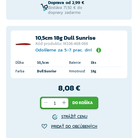
Doprava od 2,99 €
Zostáva 71,92 € do
dopravy zadarmo
10,5cm 18g Dull Sunrise
Kód produktu: M106-468-066
Odošleme za 5-7 prac. dní
Dĺžka
10,5cm
Balenie
1ks
Farba
Dull Sunrise
Hmotnosť
18g
8,08 €
DO KOŠÍKA
STRÁŽIŤ CENU
PRIDAŤ DO OBĽÚBENÝCH