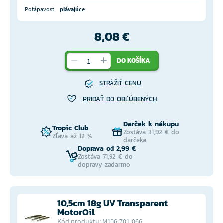
Potápavosť
plávajúce
8,08 €
DO KOŠÍKA
STRÁŽIŤ CENU
PRIDAŤ DO OBĽÚBENÝCH
Darček k nákupu
Tropic Club
Zostáva 31,92 € do
Zľava až 12 %
darčeka
Doprava od 2,99 €
Zostáva 71,92 € do
dopravy zadarmo
10,5cm 18g UV Transparent
MotorOil
Kód produktu: M106-701-066