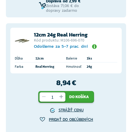
Doprava od 2,99 €
Zostáva 71,06 € do
dopravy zadarmo
12cm 24g Real Herring
Kód produktu: M106-696-070
Odošleme za 5-7 prac. dní
Dĺžka
12cm
Balenie
1ks
Farba
Real Herring
Hmotnosť
24g
8,94 €
DO KOŠÍKA
STRÁŽIŤ CENU
PRIDAŤ DO OBĽÚBENÝCH