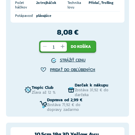
Počet
2x trojháčok
Technika
Přívlač, Trolling
háčikov
lovu
Potápavosť
plávajúce
8,08 €
DO KOŠÍKA
STRÁŽIŤ CENU
PRIDAŤ DO OBĽÚBENÝCH
Darček k nákupu
Tropic Club
Zostáva 31,92 € do
Zľava až 12 %
darčeka
Doprava od 2,99 €
Zostáva 71,92 € do
dopravy zadarmo
10,5cm 18g 3D Yellow Ayu