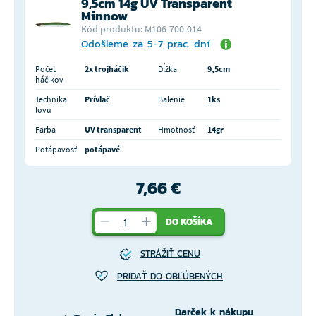
9,5cm 14g UV Transparent
Minnow
Kód produktu: M106-700-014
Odošleme za 5-7 prac. dní
Počet
2x trojháčik
Dĺžka
9,5cm
háčikov
Technika
Prívlač
Balenie
1ks
lovu
Farba
UV transparent
Hmotnosť
14gr
Potápavosť
potápavé
7,66 €
DO KOŠÍKA
STRÁŽIŤ CENU
PRIDAŤ DO OBĽÚBENÝCH
Darček k nákupu