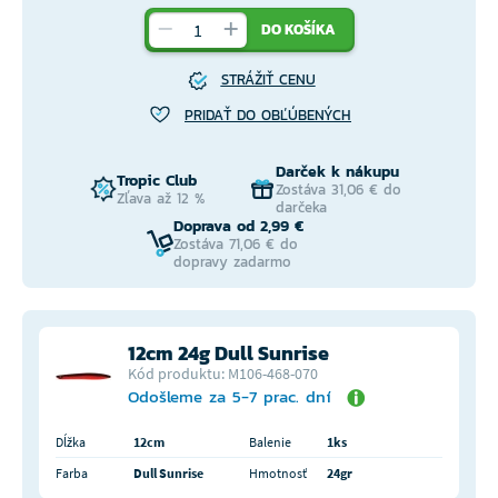
DO KOŠÍKA
STRÁŽIŤ CENU
PRIDAŤ DO OBĽÚBENÝCH
Darček k nákupu
Tropic Club
Zostáva 31,06 € do
Zľava až 12 %
darčeka
Doprava od 2,99 €
Zostáva 71,06 € do
dopravy zadarmo
12cm 24g Dull Sunrise
Kód produktu: M106-468-070
Odošleme za 5-7 prac. dní
Dĺžka
12cm
Balenie
1ks
Farba
Dull Sunrise
Hmotnosť
24gr