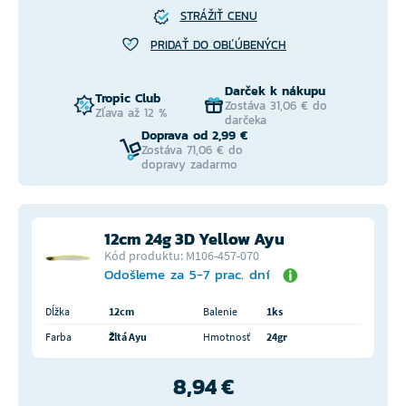
STRÁŽIŤ CENU
PRIDAŤ DO OBĽÚBENÝCH
Darček k nákupu
Tropic Club
Zostáva 31,06 € do
Zľava až 12 %
darčeka
Doprava od 2,99 €
Zostáva 71,06 € do
dopravy zadarmo
12cm 24g 3D Yellow Ayu
Kód produktu: M106-457-070
Odošleme za 5-7 prac. dní
Dĺžka
12cm
Balenie
1ks
Farba
Žltá Ayu
Hmotnosť
24gr
8,94 €