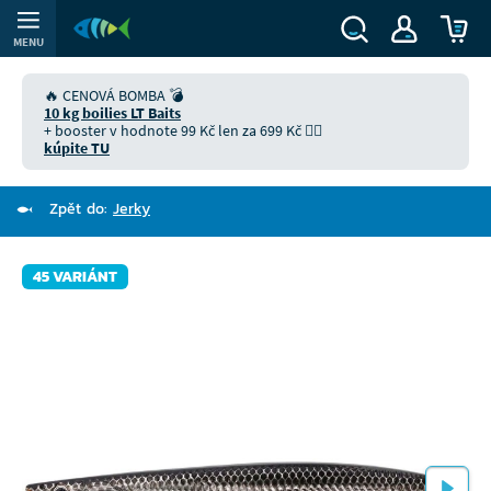
MENU
🔥 CENOVÁ BOMBA 💣
10 kg boilies LT Baits
+ booster v hodnote 99 Kč len za 699 Kč 👉🏻
kúpite TU
Zpět do:
Jerky
45 VARIÁNT