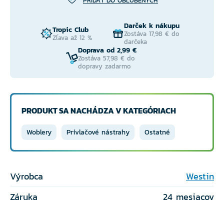
PRIDAŤ DO OBĽÚBENÝCH
Darček k nákupu
Tropic Club
Zostáva 17,98 € do
Zľava až 12 %
darčeka
Doprava od 2,99 €
Zostáva 57,98 € do
dopravy zadarmo
PRODUKT SA NACHÁDZA V KATEGÓRIACH
Woblery
Prívlačové nástrahy
Ostatné
Výrobca
Westin
Záruka
24 mesiacov