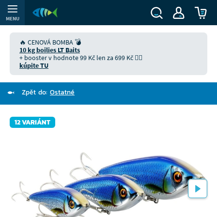
MENU
🔥 CENOVÁ BOMBA 💣
10 kg boilies LT Baits
+ booster v hodnote 99 Kč len za 699 Kč 👉🏻
kúpite TU
Zpět do:
Ostatné
12 VARIÁNT