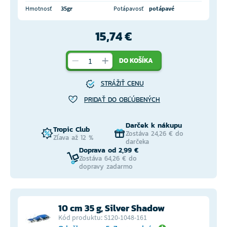
Hmotnosť
35gr
Potápavosť
potápavé
15,74 €
DO KOŠÍKA
STRÁŽIŤ CENU
PRIDAŤ DO OBĽÚBENÝCH
Darček k nákupu
Tropic Club
Zostáva 24,26 € do
Zľava až 12 %
darčeka
Doprava od 2,99 €
Zostáva 64,26 € do
dopravy zadarmo
10 cm 35 g, Silver Shadow
Kód produktu: S120-1048-161