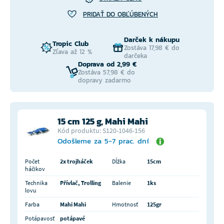
PRIDAŤ DO OBĽÚBENÝCH
Darček k nákupu
Tropic Club
Zostáva 17,98 € do
Zľava až 12 %
darčeka
Doprava od 2,99 €
Zostáva 57,98 € do
dopravy zadarmo
15 cm 125 g, Mahi Mahi
Kód produktu: S120-1046-156
Odošleme za 5-7 prac. dní
Počet
2x trojháček
Dĺžka
15cm
háčikov
Technika
Přívlač, Trolling
Balenie
1ks
lovu
Farba
Mahi Mahi
Hmotnosť
125gr
Potápavosť
potápavé