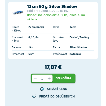
12 cm 60 g, Silver Shadow
Kód produktu: S120-1048-162
Ihneď na odoslanie 3 ks, ďalšie na
sklade
Počet
2x trojháček
Dĺžka
12cm
háčikov
Pracovná
0,6-1,0m
Technika
Přívlač, Trolling
hĺbka
lovu
Balenie
1ks
Farba
Silver Shadow
Hmotnosť
60gr
Potápavosť
potápavé
17,87 €
DO KOŠÍKA
STRÁŽIŤ CENU
PRIDAŤ DO OBĽÚBENÝCH