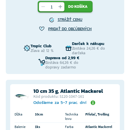
DO KOŠÍKA
STRÁŽIŤ CENU
PRIDAŤ DO OBĽÚBENÝCH
Darček k nákupu
Tropic Club
Zostáva 24,26 € do
Zľava až 12 %
darčeka
Doprava od 2,99 €
Zostáva 64,26 € do
dopravy zadarmo
10 cm 35 g, Atlantic Mackerel
Kód produktu: S120-1047-161
Odošleme za 5-7 prac. dní
Dĺžka
10cm
Technika
Přívlač, Trolling
lovu
Balenie
1ks
Farba
Atlantic Mackerel