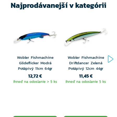
Najprodávanejší v kategórii
Materiál: ABS plast
Bezolovnatý
Ultra ostré háčiky na slanú vodu
Konštrukcia s plným drôtom cez telo
Dizajn na dlhé hody
Wobler Fishmachine
Wobler Fishmachine
Ručné maľované detailné farby
Glideflicker Modrá
Driftdancer Zelená
Potápivý 11cm 64gr
Potápivý 12cm 44gr
Perfektné pre snooky, ostrieže, tarpony, GT a
12,72 €
11,45 €
striped bass
Ihneď na odoslanie > 5 ks
Ihneď na odoslanie 5 ks