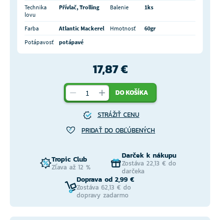
Technika
Přívlač, Trolling
Balenie
1ks
lovu
Farba
Atlantic Mackerel
Hmotnosť
60gr
Potápavosť
potápavé
17,87 €
DO KOŠÍKA
STRÁŽIŤ CENU
PRIDAŤ DO OBĽÚBENÝCH
Darček k nákupu
Tropic Club
Zostáva 22,13 € do
Zľava až 12 %
darčeka
Doprava od 2,99 €
Zostáva 62,13 € do
dopravy zadarmo