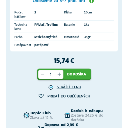
Odošleme za 5-7 prac. dní
Počet
2
Dĺžka
10cm
háčikov
Technika
Přívlač, Trolling
Balenie
1ks
lovu
Farba
Strieborný tieň
Hmotnosť
35gr
Potápavosť
potápavé
15,74 €
DO KOŠÍKA
STRÁŽIŤ CENU
PRIDAŤ DO OBĽÚBENÝCH
Darček k nákupu
Tropic Club
Zostáva 24,26 € do
Zľava až 12 %
darčeka
Doprava od 2,99 €