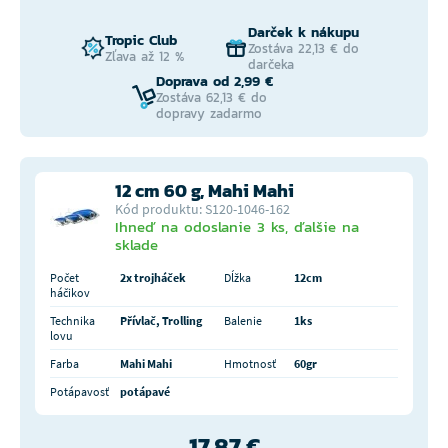
Darček k nákupu
Tropic Club
Zostáva 22,13 € do
Zľava až 12 %
darčeka
Doprava od 2,99 €
Zostáva 62,13 € do
dopravy zadarmo
12 cm 60 g, Mahi Mahi
Kód produktu: S120-1046-162
Ihneď na odoslanie 3 ks, ďalšie na
sklade
Počet
2x trojháček
Dĺžka
12cm
háčikov
Technika
Přívlač, Trolling
Balenie
1ks
lovu
Farba
Mahi Mahi
Hmotnosť
60gr
Potápavosť
potápavé
17,87 €