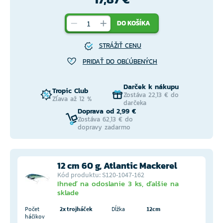
DO KOŠÍKA
STRÁŽIŤ CENU
PRIDAŤ DO OBĽÚBENÝCH
Darček k nákupu
Tropic Club
Zostáva 22,13 € do
Zľava až 12 %
darčeka
Doprava od 2,99 €
Zostáva 62,13 € do
dopravy zadarmo
12 cm 60 g, Atlantic Mackerel
Kód produktu: S120-1047-162
Ihneď na odoslanie 3 ks, ďalšie na
sklade
Počet
2x trojháček
Dĺžka
12cm
háčikov