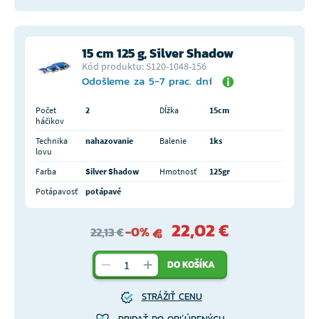
15 cm 125 g, Silver Shadow
Kód produktu: S120-1048-156
Odošleme za 5-7 prac. dní
Počet
2
Dĺžka
15cm
háčikov
Technika
nahazovanie
Balenie
1ks
lovu
Farba
Silver Shadow
Hmotnosť
125gr
Potápavosť
potápavé
22,02 €
-0%
22,13 €
DO KOŠÍKA
STRÁŽIŤ CENU