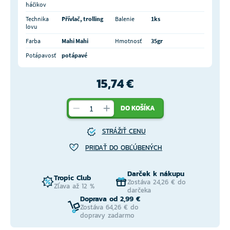
háčikov
Technika
Přívlač, trolling
Balenie
1ks
lovu
Farba
Mahi Mahi
Hmotnosť
35gr
Potápavosť
potápavé
15,74 €
DO KOŠÍKA
STRÁŽIŤ CENU
PRIDAŤ DO OBĽÚBENÝCH
Darček k nákupu
Tropic Club
Zostáva 24,26 € do
Zľava až 12 %
darčeka
Doprava od 2,99 €
Zostáva 64,26 € do
dopravy zadarmo