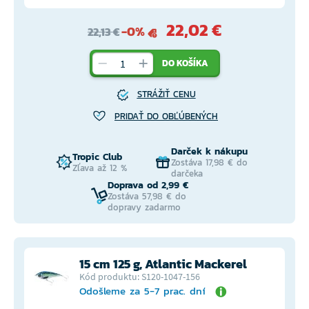
22,02 €
-0%
22,13 €
DO KOŠÍKA
STRÁŽIŤ CENU
PRIDAŤ DO OBĽÚBENÝCH
Darček k nákupu
Tropic Club
Zostáva 17,98 € do
Zľava až 12 %
darčeka
Doprava od 2,99 €
Zostáva 57,98 € do
dopravy zadarmo
15 cm 125 g, Atlantic Mackerel
Kód produktu: S120-1047-156
Odošleme za 5-7 prac. dní