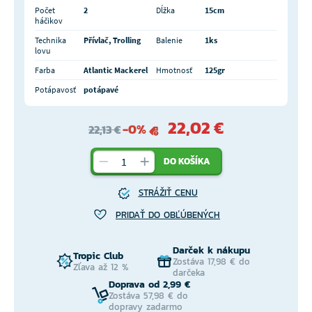
Počet
2
Dĺžka
15cm
háčikov
Technika
Přívlač, Trolling
Balenie
1ks
lovu
Farba
Atlantic Mackerel
Hmotnosť
125gr
Potápavosť
potápavé
22,02 €
-0%
22,13 €
DO KOŠÍKA
STRÁŽIŤ CENU
PRIDAŤ DO OBĽÚBENÝCH
Darček k nákupu
Tropic Club
Zostáva 17,98 € do
Zľava až 12 %
darčeka
Doprava od 2,99 €
Zostáva 57,98 € do
dopravy zadarmo