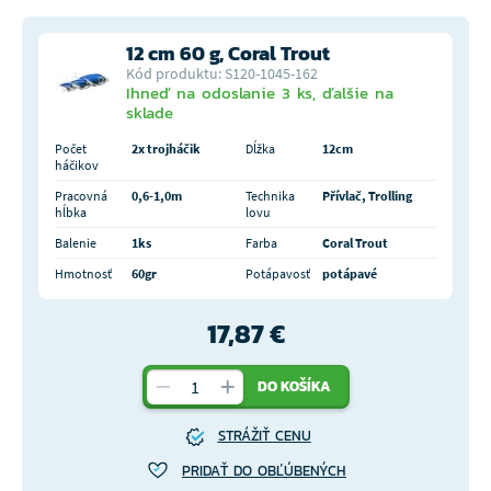
12 cm 60 g, Coral Trout
Kód produktu: S120-1045-162
Ihneď na odoslanie 3 ks, ďalšie na
sklade
Počet
2x trojháčik
Dĺžka
12cm
háčikov
Pracovná
0,6-1,0m
Technika
Přívlač, Trolling
hĺbka
lovu
Balenie
1ks
Farba
Coral Trout
Hmotnosť
60gr
Potápavosť
potápavé
17,87 €
DO KOŠÍKA
STRÁŽIŤ CENU
PRIDAŤ DO OBĽÚBENÝCH