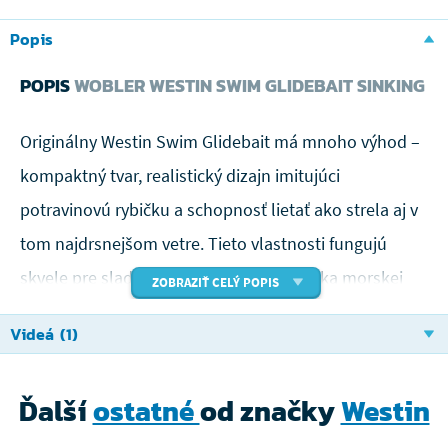
Popis
POPIS
WOBLER WESTIN SWIM GLIDEBAIT SINKING
Originálny Westin Swim Glidebait má mnoho výhod –
kompaktný tvar, realistický dizajn imitujúci
potravinovú rybičku a schopnosť lietať ako strela aj v
tom najdrsnejšom vetre. Tieto vlastnosti fungujú
skvele pre sladkovodný rybolov, ale vďaka morskej
ZOBRAZIŤ CELÝ POPIS
edícii je nástraha perfektným kandidátom aj pre lov
Videá (1)
trofejných morských druhov, ako sú redfishe,
snookové, striped bassi, GT a ďalšie.
Ďalší
ostatné
od značky
Westin
Nové farby špecifické pre slanú vodu, extra silné