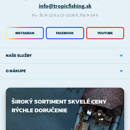
info@tropicfishing.sk
Po - Št: 9–12 h a 13–15:30 h, Pia: 9–14 h
INSTAGRAM
FACEBOOK
YOUTUBE
NAŠE SLUŽBY
O NÁKUPE
ŠIROKÝ SORTIMENT
SKVELÉ CENY
RÝCHLE DORUČENIE