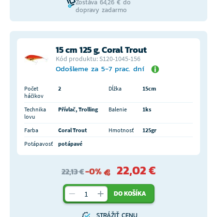
Zostáva 64,26 € do
dopravy zadarmo
15 cm 125 g, Coral Trout
Kód produktu: S120-1045-156
Odošleme za 5-7 prac. dní
Počet
2
Dĺžka
15cm
háčikov
Technika
Přívlač, Trolling
Balenie
1ks
lovu
Farba
Coral Trout
Hmotnosť
125gr
Potápavosť
potápavé
22,02 €
-0%
22,13 €
DO KOŠÍKA
STRÁŽIŤ CENU