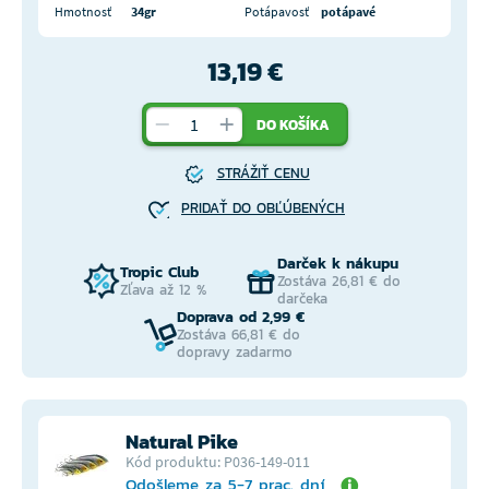
Hmotnosť
34gr
Potápavosť
potápavé
13,19 €
DO KOŠÍKA
STRÁŽIŤ CENU
PRIDAŤ DO OBĽÚBENÝCH
Darček k nákupu
Tropic Club
Zostáva 26,81 € do
Zľava až 12 %
darčeka
Doprava od 2,99 €
Zostáva 66,81 € do
dopravy zadarmo
Natural Pike
Kód produktu: P036-149-011
Odošleme za 5-7 prac. dní