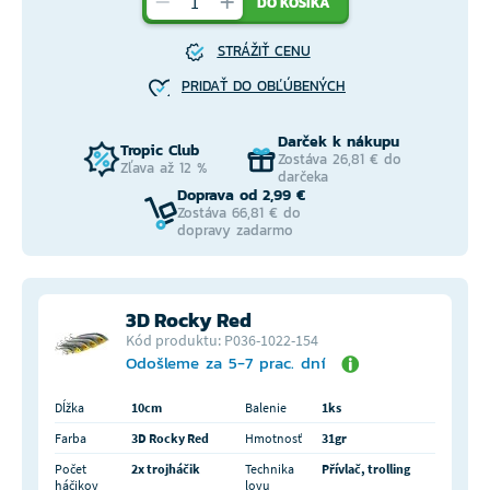
DO KOŠÍKA
STRÁŽIŤ CENU
PRIDAŤ DO OBĽÚBENÝCH
Darček k nákupu
Tropic Club
Zostáva 26,81 € do
Zľava až 12 %
darčeka
Doprava od 2,99 €
Zostáva 66,81 € do
dopravy zadarmo
3D Rocky Red
Kód produktu: P036-1022-154
Odošleme za 5-7 prac. dní
Dĺžka
10cm
Balenie
1ks
Farba
3D Rocky Red
Hmotnosť
31gr
Počet
2x trojháčik
Technika
Přívlač, trolling
háčikov
lovu