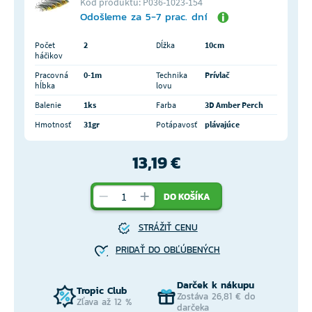
Kód produktu: P036-1023-154
Odošleme za 5-7 prac. dní
Počet
2
Dĺžka
10cm
háčikov
Pracovná
0-1m
Technika
Prívlač
hĺbka
lovu
Balenie
1ks
Farba
3D Amber Perch
Hmotnosť
31gr
Potápavosť
plávajúce
13,19 €
DO KOŠÍKA
STRÁŽIŤ CENU
PRIDAŤ DO OBĽÚBENÝCH
Darček k nákupu
Tropic Club
Zostáva 26,81 € do
Zľava až 12 %
darčeka