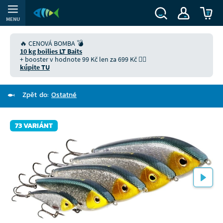
MENU
🔥 CENOVÁ BOMBA 💣
10 kg boilies LT Baits
+ booster v hodnote 99 Kč len za 699 Kč 👉🏻
kúpite TU
Zpět do:
Ostatné
73 VARIÁNT