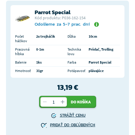
Parrot Special
Kód produktu: P036-162-154
Odošleme za 5-7 prac. dní
Počet
2x trojháčik
Dĺžka
10cm
háčikov
Pracovná
0-1m
Technika
Prívlač, Trolling
hĺbka
lovu
Balenie
1ks
Farba
Parrot Special
Hmotnosť
31gr
Potápavosť
plávajúce
13,19 €
DO KOŠÍKA
STRÁŽIŤ CENU
PRIDAŤ DO OBĽÚBENÝCH