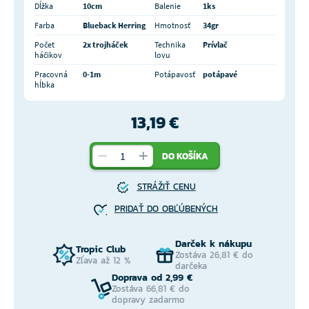
Dĺžka
10cm
Balenie
1ks
Farba
Blueback Herring
Hmotnosť
34gr
Počet
2x trojháček
Technika
Prívlač
háčikov
lovu
Pracovná
0-1m
Potápavosť
potápavé
hĺbka
13,19 €
DO KOŠÍKA
STRÁŽIŤ CENU
PRIDAŤ DO OBĽÚBENÝCH
Darček k nákupu
Tropic Club
Zostáva 26,81 € do
Zľava až 12 %
darčeka
Doprava od 2,99 €
Zostáva 66,81 € do
dopravy zadarmo