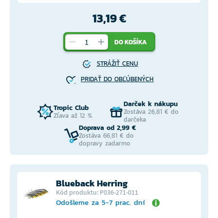
13,19 €
DO KOŠÍKA
STRÁŽIŤ CENU
PRIDAŤ DO OBĽÚBENÝCH
Darček k nákupu
Tropic Club
Zostáva 26,81 € do
Zľava až 12 %
darčeka
Doprava od 2,99 €
Zostáva 66,81 € do
dopravy zadarmo
Blueback Herring
Kód produktu: P036-271-011
Odošleme za 5-7 prac. dní