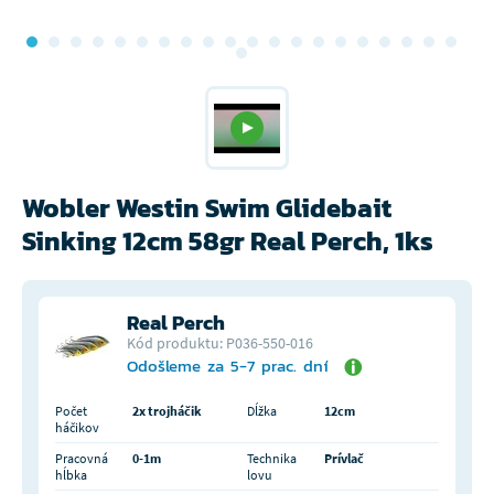
Wobler Westin Swim Glidebait
Sinking 12cm 58gr Real Perch, 1ks
Real Perch
Kód produktu: P036-550-016
Odošleme za 5-7 prac. dní
Počet
2x trojháčik
Dĺžka
12cm
háčikov
Pracovná
0-1m
Technika
Prívlač
hĺbka
lovu