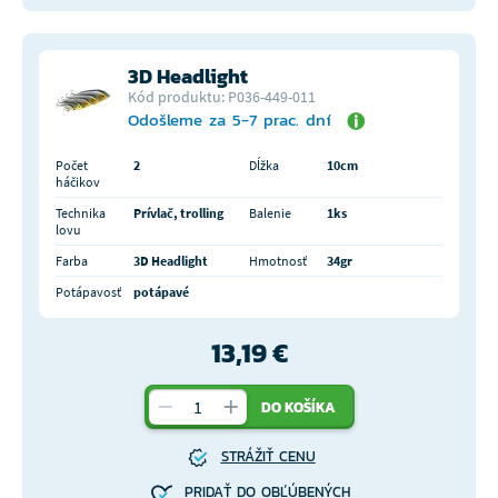
3D Headlight
Kód produktu: P036-449-011
Odošleme za 5-7 prac. dní
Počet
2
Dĺžka
10cm
háčikov
Technika
Prívlač, trolling
Balenie
1ks
lovu
Farba
3D Headlight
Hmotnosť
34gr
Potápavosť
potápavé
13,19 €
DO KOŠÍKA
STRÁŽIŤ CENU
PRIDAŤ DO OBĽÚBENÝCH