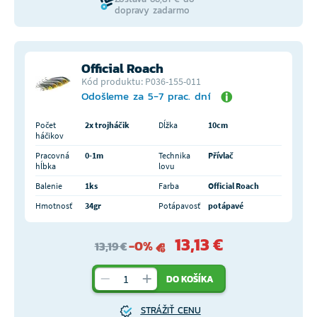
dopravy zadarmo
Official Roach
Kód produktu: P036-155-011
Odošleme za 5-7 prac. dní
Počet
2x trojháčik
Dĺžka
10cm
háčikov
Pracovná
0-1m
Technika
Přívlač
hĺbka
lovu
Balenie
1ks
Farba
Official Roach
Hmotnosť
34gr
Potápavosť
potápavé
13,13 €
-0%
13,19 €
DO KOŠÍKA
STRÁŽIŤ CENU