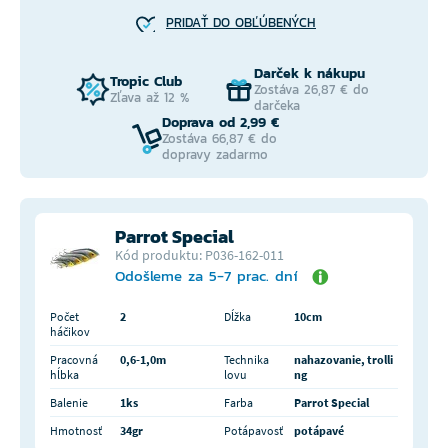
PRIDAŤ DO OBĽÚBENÝCH
Darček k nákupu
Tropic Club
Zostáva 26,87 € do
Zľava až 12 %
darčeka
Doprava od 2,99 €
Zostáva 66,87 € do
dopravy zadarmo
Parrot Special
Kód produktu: P036-162-011
Odošleme za 5-7 prac. dní
Počet
2
Dĺžka
10cm
háčikov
Pracovná
0,6-1,0m
Technika
nahazovanie, trolli
hĺbka
lovu
ng
Balenie
1ks
Farba
Parrot Special
Hmotnosť
34gr
Potápavosť
potápavé