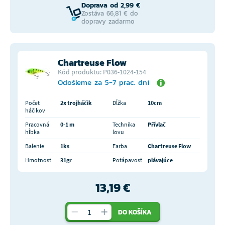
Doprava od 2,99 €
Zostáva 66,81 € do
dopravy zadarmo
Chartreuse Flow
Kód produktu: P036-1024-154
Odošleme za 5-7 prac. dní
Počet
2x trojháčik
Dĺžka
10cm
háčikov
Pracovná
0-1 m
Technika
Přívlač
hĺbka
lovu
Balenie
1ks
Farba
Chartreuse Flow
Hmotnosť
31gr
Potápavosť
plávajúce
13,19 €
DO KOŠÍKA