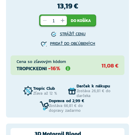
13,19 €
DO KOŠÍKA
STRÁŽIŤ CENU
PRIDAŤ DO OBĽÚBENÝCH
Cena so zľavovým kódom
11,08 €
-16%
TROPICKEDNI
Darček k nákupu
Tropic Club
Zostáva 26,81 € do
Zľava až 12 %
darčeka
Doprava od 2,99 €
Zostáva 66,81 € do
dopravy zadarmo
3D Motoroil Blood