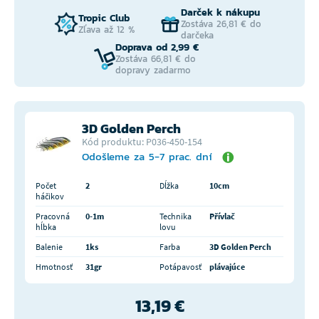
Darček k nákupu
Tropic Club
Zostáva 26,81 € do
Zľava až 12 %
darčeka
Doprava od 2,99 €
Zostáva 66,81 € do
dopravy zadarmo
3D Golden Perch
Kód produktu: P036-450-154
Odošleme za 5-7 prac. dní
Počet
2
Dĺžka
10cm
háčikov
Pracovná
0-1m
Technika
Přívlač
hĺbka
lovu
Balenie
1ks
Farba
3D Golden Perch
Hmotnosť
31gr
Potápavosť
plávajúce
13,19 €