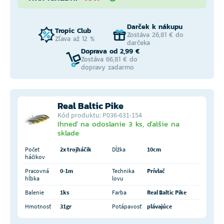
Darček k nákupu
Tropic Club
Zostáva 26,81 € do
Zľava až 12 %
darčeka
Doprava od 2,99 €
Zostáva 66,81 € do
dopravy zadarmo
Real Baltic Pike
Kód produktu: P036-631-154
Ihneď na odoslanie 3 ks, ďalšie na
sklade
Počet
2x trojháčik
Dĺžka
10cm
háčikov
Pracovná
0-1m
Technika
Prívlač
hĺbka
lovu
Balenie
1ks
Farba
Real Baltic Pike
Hmotnosť
31gr
Potápavosť
plávajúce