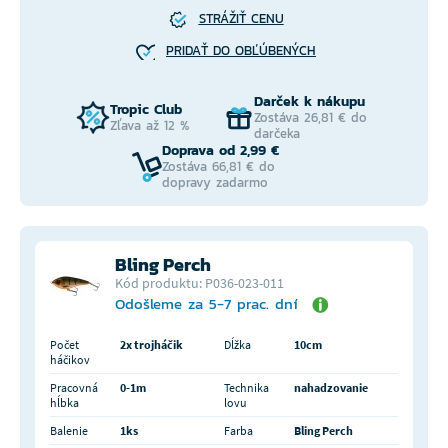
STRÁŽIŤ CENU
PRIDAŤ DO OBĽÚBENÝCH
Darček k nákupu
Tropic Club
Zostáva 26,81 € do
Zľava až 12 %
darčeka
Doprava od 2,99 €
Zostáva 66,81 € do
dopravy zadarmo
Bling Perch
Kód produktu: P036-023-011
Odošleme za 5-7 prac. dní
Počet
2x trojháčik
Dĺžka
10cm
háčikov
Pracovná
0-1m
Technika
nahadzovanie
hĺbka
lovu
Balenie
1ks
Farba
Bling Perch