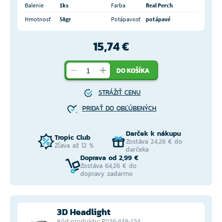
Balenie
1ks
Farba
Real Perch
Hmotnosť
58gr
Potápavosť
potápavé
15,74 €
DO KOŠÍKA
STRÁŽIŤ CENU
PRIDAŤ DO OBĽÚBENÝCH
Darček k nákupu
Tropic Club
Zostáva 24,26 € do
Zľava až 12 %
darčeka
Doprava od 2,99 €
Zostáva 64,26 € do
dopravy zadarmo
3D Headlight
Kód produktu: P036-449-154