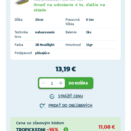
Ihneď na odoslanie 4 ks, ďalšie na
sklade
Dĺžka
10cm
Pracovná
0-1m
hĺbka
Technika
nahazovanie
Balenie
1ks
lovu
Farba
3D Headlight
Hmotnosť
31gr
Potápavosť
plávajúce
13,19 €
DO KOŠÍKA
STRÁŽIŤ CENU
PRIDAŤ DO OBĽÚBENÝCH
Cena so zľavovým kódom
11,08 €
-16%
TROPICKEDNI