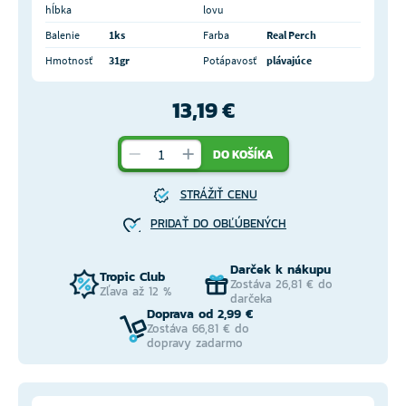
hĺbka
lovu
Balenie
1ks
Farba
Real Perch
Hmotnosť
31gr
Potápavosť
plávajúce
13,19 €
DO KOŠÍKA
STRÁŽIŤ CENU
PRIDAŤ DO OBĽÚBENÝCH
Darček k nákupu
Tropic Club
Zostáva 26,81 € do
Zľava až 12 %
darčeka
Doprava od 2,99 €
Zostáva 66,81 € do
dopravy zadarmo