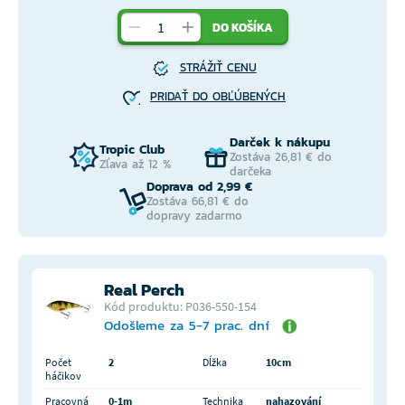
DO KOŠÍKA
STRÁŽIŤ CENU
PRIDAŤ DO OBĽÚBENÝCH
Darček k nákupu
Tropic Club
Zostáva 26,81 € do
Zľava až 12 %
darčeka
Doprava od 2,99 €
Zostáva 66,81 € do
dopravy zadarmo
Real Perch
Kód produktu: P036-550-154
Odošleme za 5-7 prac. dní
Počet
2
Dĺžka
10cm
háčikov
Pracovná
0-1m
Technika
nahazování