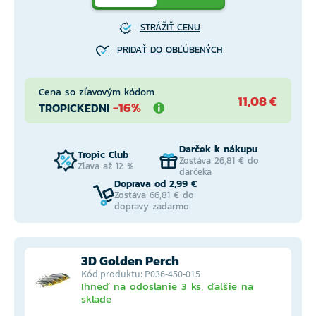
STRÁŽIŤ CENU
PRIDAŤ DO OBĽÚBENÝCH
Cena so zľavovým kódom
11,08 €
-16%
TROPICKEDNI
Darček k nákupu
Tropic Club
Zostáva 26,81 € do
Zľava až 12 %
darčeka
Doprava od 2,99 €
Zostáva 66,81 € do
dopravy zadarmo
3D Golden Perch
Kód produktu: P036-450-015
Ihneď na odoslanie 3 ks, ďalšie na
sklade