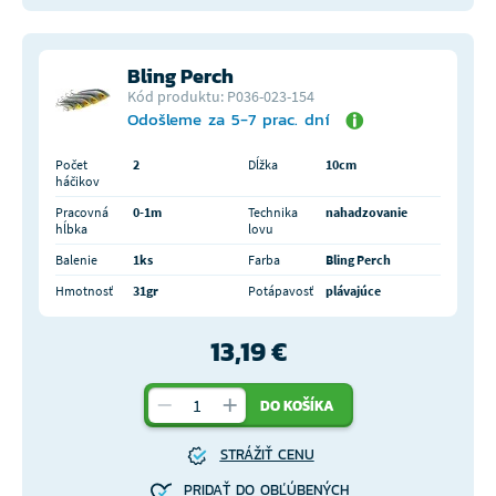
Bling Perch
Kód produktu: P036-023-154
Odošleme za 5-7 prac. dní
Počet
2
Dĺžka
10cm
háčikov
Pracovná
0-1m
Technika
nahadzovanie
hĺbka
lovu
Balenie
1ks
Farba
Bling Perch
Hmotnosť
31gr
Potápavosť
plávajúce
13,19 €
DO KOŠÍKA
STRÁŽIŤ CENU
PRIDAŤ DO OBĽÚBENÝCH