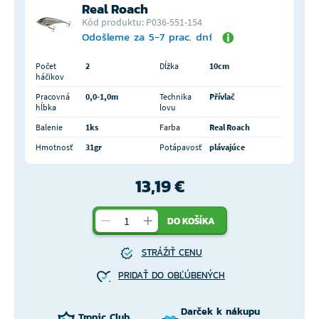
Real Roach
Kód produktu: P036-551-154
Odošleme za 5-7 prac. dní
Počet
2
Dĺžka
10cm
háčikov
Pracovná
0,0-1,0m
Technika
Přívlač
hĺbka
lovu
Balenie
1ks
Farba
Real Roach
Hmotnosť
31gr
Potápavosť
plávajúce
13,19 €
DO KOŠÍKA
STRÁŽIŤ CENU
PRIDAŤ DO OBĽÚBENÝCH
Darček k nákupu
Tropic Club