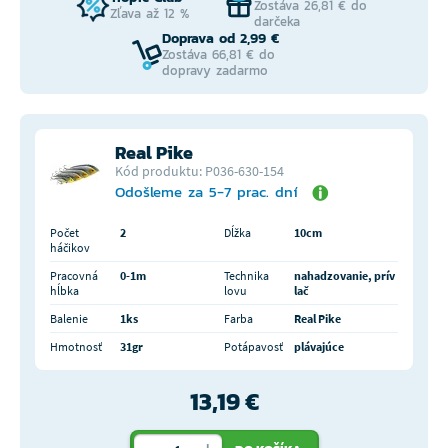
Zostáva 26,81 € do
Zľava až 12 %
darčeka
Doprava od 2,99 €
Zostáva 66,81 € do
dopravy zadarmo
Real Pike
Kód produktu: P036-630-154
Odošleme za 5-7 prac. dní
Počet
2
Dĺžka
10cm
háčikov
Pracovná
0-1m
Technika
nahadzovanie, prív
hĺbka
lovu
lač
Balenie
1ks
Farba
Real Pike
Hmotnosť
31gr
Potápavosť
plávajúce
13,19 €