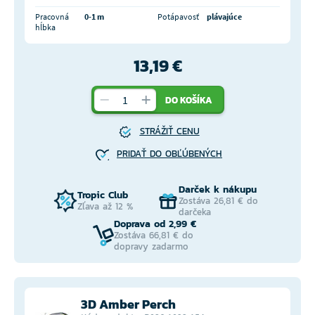
Pracovná
0-1 m
Potápavosť
plávajúce
hĺbka
13,19 €
DO KOŠÍKA
STRÁŽIŤ CENU
PRIDAŤ DO OBĽÚBENÝCH
Darček k nákupu
Tropic Club
Zostáva 26,81 € do
Zľava až 12 %
darčeka
Doprava od 2,99 €
Zostáva 66,81 € do
dopravy zadarmo
3D Amber Perch