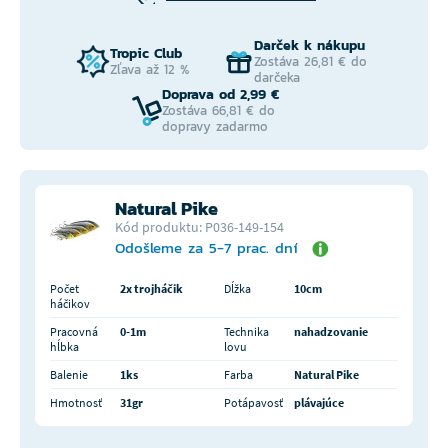
Darček k nákupu
Tropic Club
Zostáva 26,81 € do
Zľava až 12 %
darčeka
Doprava od 2,99 €
Zostáva 66,81 € do
dopravy zadarmo
Natural Pike
Kód produktu: P036-149-154
Odošleme za 5-7 prac. dní
Počet
2x trojháčik
Dĺžka
10cm
háčikov
Pracovná
0-1m
Technika
nahadzovanie
hĺbka
lovu
Balenie
1ks
Farba
Natural Pike
Hmotnosť
31gr
Potápavosť
plávajúce