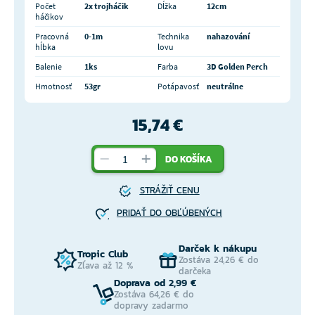
Počet
2x trojháčik
Dĺžka
12cm
háčikov
Pracovná
0-1m
Technika
nahazování
hĺbka
lovu
Balenie
1ks
Farba
3D Golden Perch
Hmotnosť
53gr
Potápavosť
neutrálne
15,74 €
DO KOŠÍKA
STRÁŽIŤ CENU
PRIDAŤ DO OBĽÚBENÝCH
Darček k nákupu
Tropic Club
Zostáva 24,26 € do
Zľava až 12 %
darčeka
Doprava od 2,99 €
Zostáva 64,26 € do
dopravy zadarmo