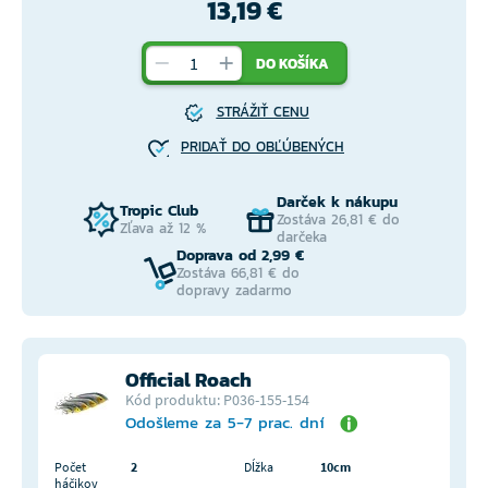
13,19 €
DO KOŠÍKA
STRÁŽIŤ CENU
PRIDAŤ DO OBĽÚBENÝCH
Darček k nákupu
Tropic Club
Zostáva 26,81 € do
Zľava až 12 %
darčeka
Doprava od 2,99 €
Zostáva 66,81 € do
dopravy zadarmo
Official Roach
Kód produktu: P036-155-154
Odošleme za 5-7 prac. dní
Počet
2
Dĺžka
10cm
háčikov