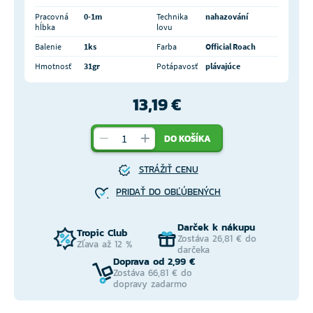
Pracovná
0-1m
Technika
nahazování
hĺbka
lovu
Balenie
1ks
Farba
Official Roach
Hmotnosť
31gr
Potápavosť
plávajúce
13,19 €
DO KOŠÍKA
STRÁŽIŤ CENU
PRIDAŤ DO OBĽÚBENÝCH
Darček k nákupu
Tropic Club
Zostáva 26,81 € do
Zľava až 12 %
darčeka
Doprava od 2,99 €
Zostáva 66,81 € do
dopravy zadarmo