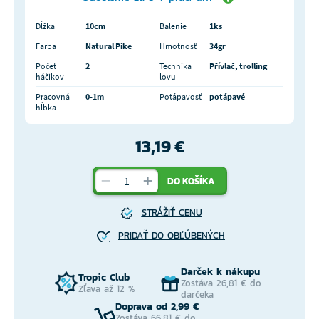
Dĺžka
10cm
Balenie
1ks
Farba
Natural Pike
Hmotnosť
34gr
Počet
2
Technika
Přívlač, trolling
háčikov
lovu
Pracovná
0-1m
Potápavosť
potápavé
hĺbka
13,19 €
DO KOŠÍKA
STRÁŽIŤ CENU
PRIDAŤ DO OBĽÚBENÝCH
Darček k nákupu
Tropic Club
Zostáva 26,81 € do
Zľava až 12 %
darčeka
Doprava od 2,99 €
Zostáva 66,81 € do