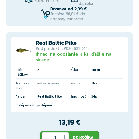
Zľava až 12 %
darčeka
Doprava od 2,99 €
Zostáva 66,81 € do
dopravy zadarmo
Real Baltic Pike
Kód produktu: P036-631-011
Ihneď na odoslanie 4 ks, ďalšie na
sklade
Počet
2
Dĺžka
10cm
háčikov
Technika
nahadzovanie
Balenie
1ks
lovu
Farba
Real Baltic Pike
Hmotnosť
34g
Potápavosť
potápavé
13,19 €
DO KOŠÍKA