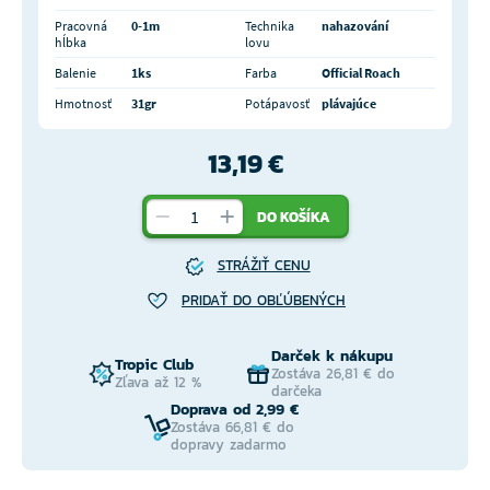
Pracovná
0-1m
Technika
nahazování
hĺbka
lovu
Balenie
1ks
Farba
Official Roach
Hmotnosť
31gr
Potápavosť
plávajúce
13,19 €
DO KOŠÍKA
STRÁŽIŤ CENU
PRIDAŤ DO OBĽÚBENÝCH
Darček k nákupu
Tropic Club
Zostáva 26,81 € do
Zľava až 12 %
darčeka
Doprava od 2,99 €
Zostáva 66,81 € do
dopravy zadarmo