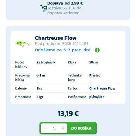
Doprava od 2,99 €
Zostáva 66,81 € do
dopravy zadarmo
Chartreuse Flow
Kód produktu: P036-1024-154
Odošleme za 5-7 prac. dní
Počet
2x trojháčik
Dĺžka
10cm
háčikov
Pracovná
0-1 m
Technika
Přívlač
hĺbka
lovu
Balenie
1ks
Farba
Chartreuse Flow
Hmotnosť
31gr
Potápavosť
plávajúce
13,19 €
DO KOŠÍKA