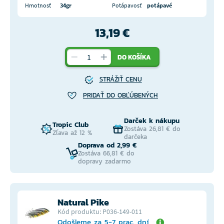
Hmotnosť
34gr
Potápavosť
potápavé
13,19 €
DO KOŠÍKA
STRÁŽIŤ CENU
PRIDAŤ DO OBĽÚBENÝCH
Darček k nákupu
Tropic Club
Zostáva 26,81 € do
Zľava až 12 %
darčeka
Doprava od 2,99 €
Zostáva 66,81 € do
dopravy zadarmo
Natural Pike
Kód produktu: P036-149-011
Odošleme za 5-7 prac. dní