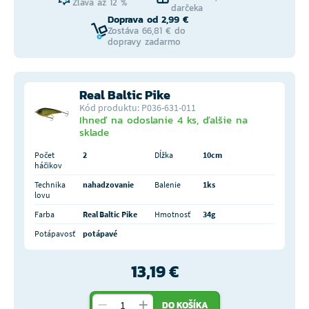
Zľava až 12 %
darčeka
Doprava od 2,99 €
Zostáva 66,81 € do
dopravy zadarmo
Real Baltic Pike
Kód produktu: P036-631-011
Ihneď na odoslanie 4 ks, ďalšie na
sklade
Počet
2
Dĺžka
10cm
háčikov
Technika
nahadzovanie
Balenie
1ks
lovu
Farba
Real Baltic Pike
Hmotnosť
34g
Potápavosť
potápavé
13,19 €
DO KOŠÍKA