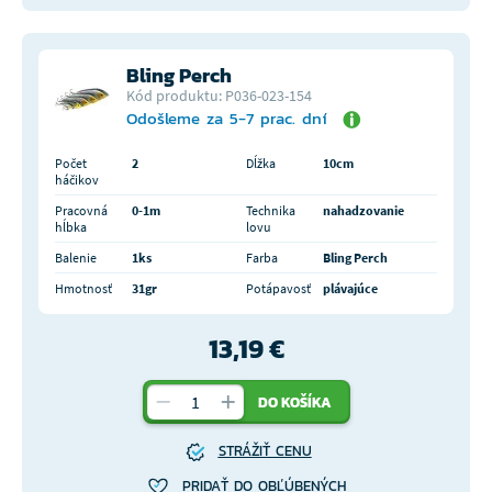
Bling Perch
Kód produktu: P036-023-154
Odošleme za 5-7 prac. dní
Počet
2
Dĺžka
10cm
háčikov
Pracovná
0-1m
Technika
nahadzovanie
hĺbka
lovu
Balenie
1ks
Farba
Bling Perch
Hmotnosť
31gr
Potápavosť
plávajúce
13,19 €
DO KOŠÍKA
STRÁŽIŤ CENU
PRIDAŤ DO OBĽÚBENÝCH