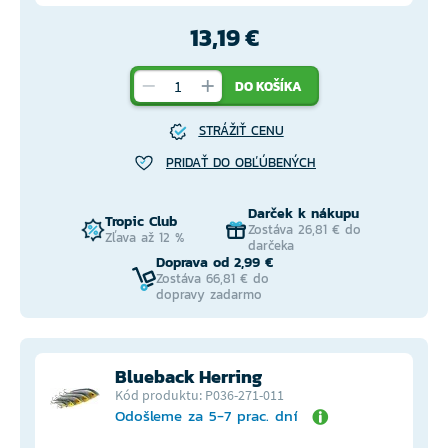
13,19 €
DO KOŠÍKA
STRÁŽIŤ CENU
PRIDAŤ DO OBĽÚBENÝCH
Darček k nákupu
Tropic Club
Zostáva 26,81 € do
Zľava až 12 %
darčeka
Doprava od 2,99 €
Zostáva 66,81 € do
dopravy zadarmo
Blueback Herring
Kód produktu: P036-271-011
Odošleme za 5-7 prac. dní