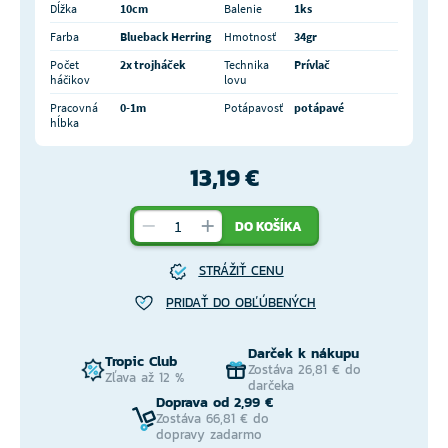
Dĺžka
10cm
Balenie
1ks
Farba
Blueback Herring
Hmotnosť
34gr
Počet
2x trojháček
Technika
Prívlač
háčikov
lovu
Pracovná
0-1m
Potápavosť
potápavé
hĺbka
13,19 €
DO KOŠÍKA
STRÁŽIŤ CENU
PRIDAŤ DO OBĽÚBENÝCH
Darček k nákupu
Tropic Club
Zostáva 26,81 € do
Zľava až 12 %
darčeka
Doprava od 2,99 €
Zostáva 66,81 € do
dopravy zadarmo