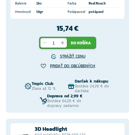
Balenie
1ks
Farba
Real Roach
Hmotnosť
58gr
Potápavosť
potápavé
15,74 €
DO KOŠÍKA
STRÁŽIŤ CENU
PRIDAŤ DO OBĽÚBENÝCH
Darček k nákupu
Tropic Club
Zostáva 24,26 € do
Zľava až 12 %
darčeka
Doprava od 2,99 €
Zostáva 64,26 € do
dopravy zadarmo
3D Headlight
Kód produktu: P036-449-154