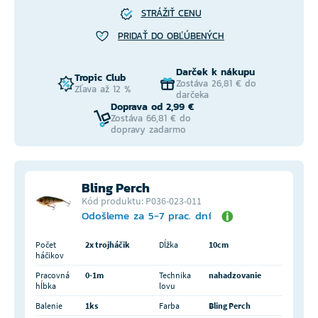
STRÁŽIŤ CENU
PRIDAŤ DO OBĽÚBENÝCH
Darček k nákupu
Tropic Club
Zostáva 26,81 € do
Zľava až 12 %
darčeka
Doprava od 2,99 €
Zostáva 66,81 € do
dopravy zadarmo
Bling Perch
Kód produktu: P036-023-011
Odošleme za 5-7 prac. dní
Počet
2x trojháčik
Dĺžka
10cm
háčikov
Pracovná
0-1m
Technika
nahadzovanie
hĺbka
lovu
Balenie
1ks
Farba
Bling Perch