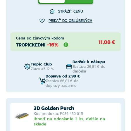
STRÁŽIŤ CENU
PRIDAŤ DO OBĽÚBENÝCH
Cena so zľavovým kódom
11,08 €
-16%
TROPICKEDNI
Darček k nákupu
Tropic Club
Zostáva 26,81 € do
Zľava až 12 %
darčeka
Doprava od 2,99 €
Zostáva 66,81 € do
dopravy zadarmo
3D Golden Perch
Kód produktu: P036-450-015
Ihneď na odoslanie 3 ks, ďalšie na
sklade