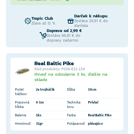
Darček k nákupu
Tropic Club
Zostáva 26,81 € do
Zľava až 12 %
darčeka
Doprava od 2,99 €
Zostáva 66,81 € do
dopravy zadarmo
Real Baltic Pike
Kód produktu: P036-631-154
Ihneď na odoslanie 3 ks, ďalšie na
sklade
Počet
2x trojháčik
Dĺžka
10cm
háčikov
Pracovná
0-1m
Technika
Prívlač
hĺbka
lovu
Balenie
1ks
Farba
Real Baltic Pike
Hmotnosť
31gr
Potápavosť
plávajúce