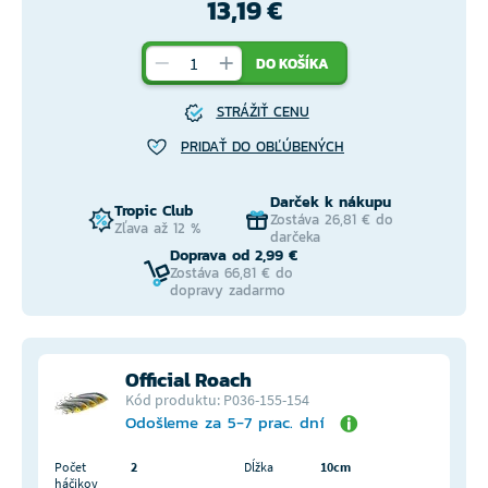
13,19 €
DO KOŠÍKA
STRÁŽIŤ CENU
PRIDAŤ DO OBĽÚBENÝCH
Darček k nákupu
Tropic Club
Zostáva 26,81 € do
Zľava až 12 %
darčeka
Doprava od 2,99 €
Zostáva 66,81 € do
dopravy zadarmo
Official Roach
Kód produktu: P036-155-154
Odošleme za 5-7 prac. dní
Počet
2
Dĺžka
10cm
háčikov