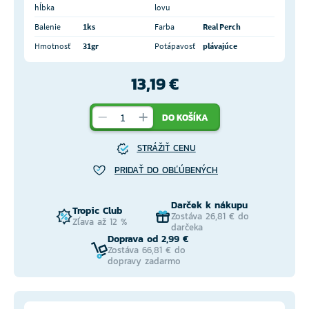
hĺbka
lovu
Balenie
1ks
Farba
Real Perch
Hmotnosť
31gr
Potápavosť
plávajúce
13,19 €
DO KOŠÍKA
STRÁŽIŤ CENU
PRIDAŤ DO OBĽÚBENÝCH
Darček k nákupu
Tropic Club
Zostáva 26,81 € do
Zľava až 12 %
darčeka
Doprava od 2,99 €
Zostáva 66,81 € do
dopravy zadarmo