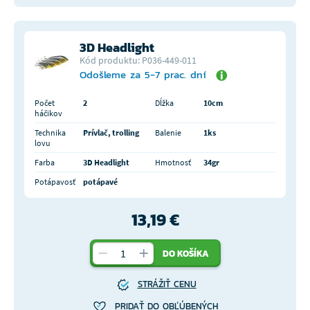
3D Headlight
Kód produktu: P036-449-011
Odošleme za 5-7 prac. dní
Počet
2
Dĺžka
10cm
háčikov
Technika
Prívlač, trolling
Balenie
1ks
lovu
Farba
3D Headlight
Hmotnosť
34gr
Potápavosť
potápavé
13,19 €
DO KOŠÍKA
STRÁŽIŤ CENU
PRIDAŤ DO OBĽÚBENÝCH