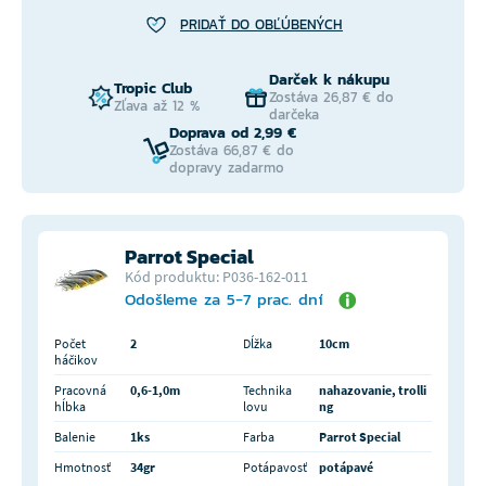
PRIDAŤ DO OBĽÚBENÝCH
Darček k nákupu
Tropic Club
Zostáva 26,87 € do
Zľava až 12 %
darčeka
Doprava od 2,99 €
Zostáva 66,87 € do
dopravy zadarmo
Parrot Special
Kód produktu: P036-162-011
Odošleme za 5-7 prac. dní
Počet
2
Dĺžka
10cm
háčikov
Pracovná
0,6-1,0m
Technika
nahazovanie, trolli
hĺbka
lovu
ng
Balenie
1ks
Farba
Parrot Special
Hmotnosť
34gr
Potápavosť
potápavé