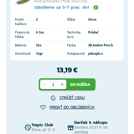
Kód produktu: P036-1023-154
Odošleme za 5-7 prac. dní
Počet
2
Dĺžka
10cm
háčikov
Pracovná
0-1m
Technika
Prívlač
hĺbka
lovu
Balenie
1ks
Farba
3D Amber Perch
Hmotnosť
31gr
Potápavosť
plávajúce
13,19 €
DO KOŠÍKA
STRÁŽIŤ CENU
PRIDAŤ DO OBĽÚBENÝCH
Darček k nákupu
Tropic Club
Zostáva 26,81 € do
Zľava až 12 %
darčeka