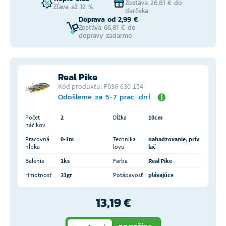
Zostáva 26,81 € do
Zľava až 12 %
darčeka
Doprava od 2,99 €
Zostáva 66,81 € do
dopravy zadarmo
Real Pike
Kód produktu: P036-630-154
Odošleme za 5-7 prac. dní
Počet
2
Dĺžka
10cm
háčikov
Pracovná
0-1m
Technika
nahadzovanie, prív
hĺbka
lovu
lač
Balenie
1ks
Farba
Real Pike
Hmotnosť
31gr
Potápavosť
plávajúce
13,19 €