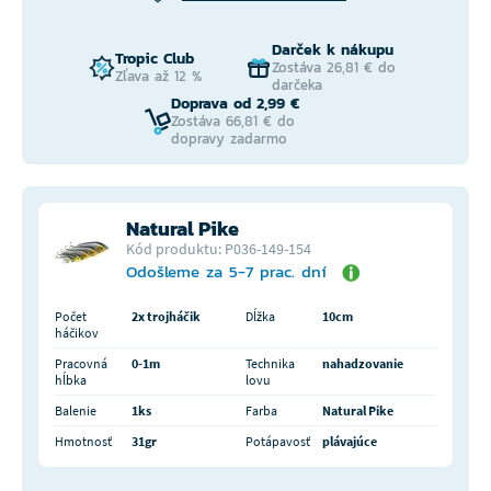
Darček k nákupu
Tropic Club
Zostáva 26,81 € do
Zľava až 12 %
darčeka
Doprava od 2,99 €
Zostáva 66,81 € do
dopravy zadarmo
Natural Pike
Kód produktu: P036-149-154
Odošleme za 5-7 prac. dní
Počet
2x trojháčik
Dĺžka
10cm
háčikov
Pracovná
0-1m
Technika
nahadzovanie
hĺbka
lovu
Balenie
1ks
Farba
Natural Pike
Hmotnosť
31gr
Potápavosť
plávajúce