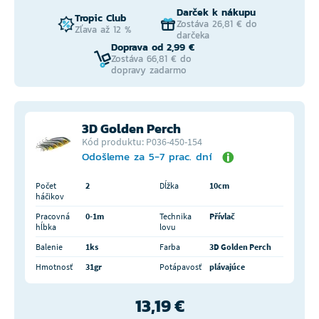
Darček k nákupu
Tropic Club
Zostáva 26,81 € do
Zľava až 12 %
darčeka
Doprava od 2,99 €
Zostáva 66,81 € do
dopravy zadarmo
3D Golden Perch
Kód produktu: P036-450-154
Odošleme za 5-7 prac. dní
Počet
2
Dĺžka
10cm
háčikov
Pracovná
0-1m
Technika
Přívlač
hĺbka
lovu
Balenie
1ks
Farba
3D Golden Perch
Hmotnosť
31gr
Potápavosť
plávajúce
13,19 €