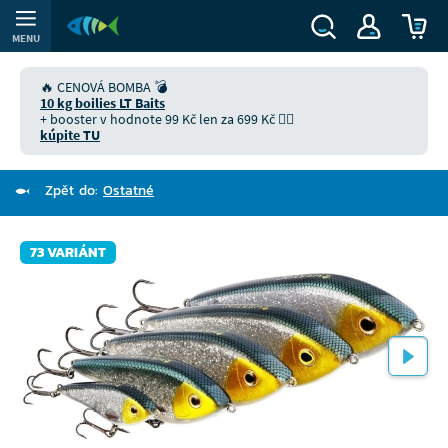
MENU
🔥 CENOVÁ BOMBA 💣
10 kg boilies LT Baits
+ booster v hodnote 99 Kč len za 699 Kč 👉🏻
kúpite TU
Zpět do:
Ostatné
73 VARIÁNT