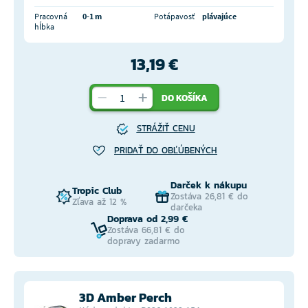
Pracovná
0-1 m
Potápavosť
plávajúce
hĺbka
13,19 €
DO KOŠÍKA
STRÁŽIŤ CENU
PRIDAŤ DO OBĽÚBENÝCH
Darček k nákupu
Tropic Club
Zostáva 26,81 € do
Zľava až 12 %
darčeka
Doprava od 2,99 €
Zostáva 66,81 € do
dopravy zadarmo
3D Amber Perch