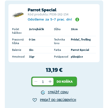
Parrot Special
Kód produktu: P036-162-154
Odošleme za 5-7 prac. dní
Počet
2x trojháčik
Dĺžka
10cm
háčikov
Pracovná
0-1m
Technika
Prívlač, Trolling
hĺbka
lovu
Balenie
1ks
Farba
Parrot Special
Hmotnosť
31gr
Potápavosť
plávajúce
13,19 €
DO KOŠÍKA
STRÁŽIŤ CENU
PRIDAŤ DO OBĽÚBENÝCH