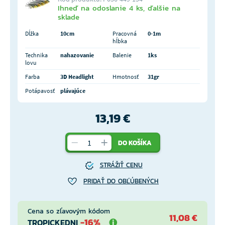
Ihneď na odoslanie 4 ks, ďalšie na
sklade
Dĺžka
10cm
Pracovná
0-1m
hĺbka
Technika
nahazovanie
Balenie
1ks
lovu
Farba
3D Headlight
Hmotnosť
31gr
Potápavosť
plávajúce
13,19 €
DO KOŠÍKA
STRÁŽIŤ CENU
PRIDAŤ DO OBĽÚBENÝCH
Cena so zľavovým kódom
11,08 €
-16%
TROPICKEDNI