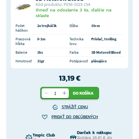
Kód produktu: P036-1025-154
Ihneď na odoslanie 3 ks, ďalšie na
sklade
Počet
2x trojháčik
Dĺžka
10cm
háčikov
Pracovná
0-1m
Technika
Prívlač, trolling
hĺbka
lovu
Balenie
1ks
Farba
3D Motoroil Blood
Hmotnosť
31gr
Potápavosť
plávajúce
13,19 €
DO KOŠÍKA
STRÁŽIŤ CENU
PRIDAŤ DO OBĽÚBENÝCH
Darček k nákupu
Tropic Club
Zostáva 26,81 € do