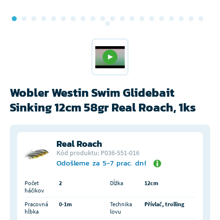
Wobler Westin Swim Glidebait
Sinking 12cm 58gr Real Roach, 1ks
Real Roach
Kód produktu: P036-551-016
Odošleme za 5-7 prac. dní
Počet
2
Dĺžka
12cm
háčikov
Pracovná
0-1m
Technika
Přívlač, trolling
hĺbka
lovu