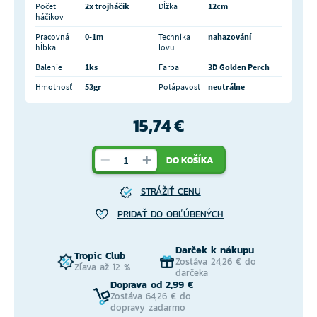
Počet
2x trojháčik
Dĺžka
12cm
háčikov
Pracovná
0-1m
Technika
nahazování
hĺbka
lovu
Balenie
1ks
Farba
3D Golden Perch
Hmotnosť
53gr
Potápavosť
neutrálne
15,74 €
DO KOŠÍKA
STRÁŽIŤ CENU
PRIDAŤ DO OBĽÚBENÝCH
Darček k nákupu
Tropic Club
Zostáva 24,26 € do
Zľava až 12 %
darčeka
Doprava od 2,99 €
Zostáva 64,26 € do
dopravy zadarmo