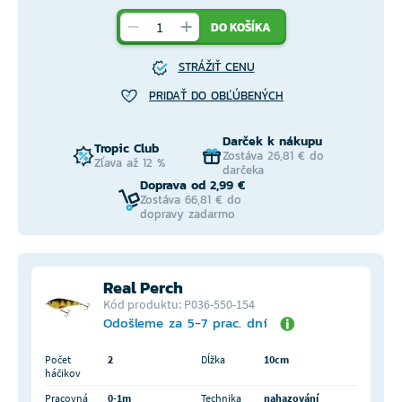
DO KOŠÍKA
STRÁŽIŤ CENU
PRIDAŤ DO OBĽÚBENÝCH
Darček k nákupu
Tropic Club
Zostáva 26,81 € do
Zľava až 12 %
darčeka
Doprava od 2,99 €
Zostáva 66,81 € do
dopravy zadarmo
Real Perch
Kód produktu: P036-550-154
Odošleme za 5-7 prac. dní
Počet
2
Dĺžka
10cm
háčikov
Pracovná
0-1m
Technika
nahazování