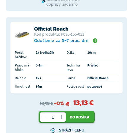
dopravy zadarmo
Official Roach
Kód produktu: P036-155-011
Odošleme za 5-7 prac. dní
Počet
2x trojháčik
Dĺžka
10cm
háčikov
Pracovná
0-1m
Technika
Přívlač
hĺbka
lovu
Balenie
1ks
Farba
Official Roach
Hmotnosť
34gr
Potápavosť
potápavé
13,13 €
-0%
13,19 €
DO KOŠÍKA
STRÁŽIŤ CENU