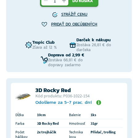
DO KOŠÍKA
STRÁŽIŤ CENU
PRIDAŤ DO OBĽÚBENÝCH
Darček k nákupu
Tropic Club
Zostáva 26,81 € do
Zľava až 12 %
darčeka
Doprava od 2,99 €
Zostáva 66,81 € do
dopravy zadarmo
3D Rocky Red
Kód produktu: P036-1022-154
Odošleme za 5-7 prac. dní
Dĺžka
10cm
Balenie
1ks
Farba
3D Rocky Red
Hmotnosť
31gr
Počet
2x trojháčik
Technika
Přívlač, trolling
háčikov
lovu