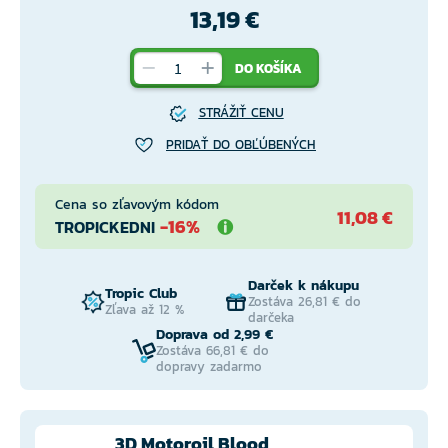
13,19 €
DO KOŠÍKA
STRÁŽIŤ CENU
PRIDAŤ DO OBĽÚBENÝCH
Cena so zľavovým kódom
11,08 €
-16%
TROPICKEDNI
Darček k nákupu
Tropic Club
Zostáva 26,81 € do
Zľava až 12 %
darčeka
Doprava od 2,99 €
Zostáva 66,81 € do
dopravy zadarmo
3D Motoroil Blood