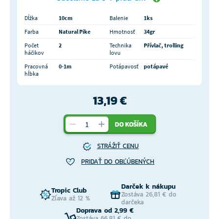
Dĺžka
10cm
Balenie
1ks
Farba
Natural Pike
Hmotnosť
34gr
Počet
2
Technika
Přívlač, trolling
háčikov
lovu
Pracovná
0-1m
Potápavosť
potápavé
hĺbka
13,19 €
DO KOŠÍKA
STRÁŽIŤ CENU
PRIDAŤ DO OBĽÚBENÝCH
Darček k nákupu
Tropic Club
Zostáva 26,81 € do
Zľava až 12 %
darčeka
Doprava od 2,99 €
Zostáva 66,81 € do