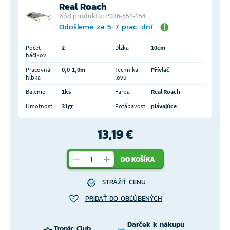
Real Roach
Kód produktu: P036-551-154
Odošleme za 5-7 prac. dní
Počet
2
Dĺžka
10cm
háčikov
Pracovná
0,0-1,0m
Technika
Přívlač
hĺbka
lovu
Balenie
1ks
Farba
Real Roach
Hmotnosť
31gr
Potápavosť
plávajúce
13,19 €
DO KOŠÍKA
STRÁŽIŤ CENU
PRIDAŤ DO OBĽÚBENÝCH
Darček k nákupu
Tropic Club