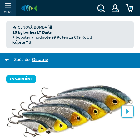
MENU
🔥 CENOVÁ BOMBA 💣
10 kg boilies LT Baits
+ booster v hodnote 99 Kč len za 699 Kč 👉🏻
kúpite TU
Zpět do:
Ostatné
73 VARIÁNT