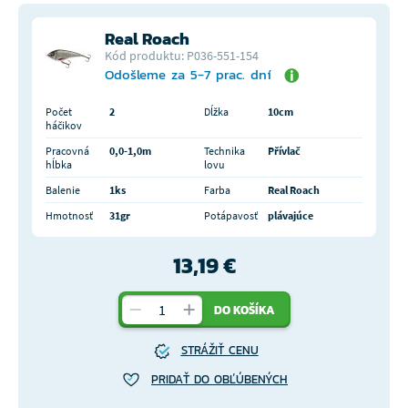
Real Roach
Kód produktu: P036-551-154
Odošleme za 5-7 prac. dní
Počet
2
Dĺžka
10cm
háčikov
Pracovná
0,0-1,0m
Technika
Přívlač
hĺbka
lovu
Balenie
1ks
Farba
Real Roach
Hmotnosť
31gr
Potápavosť
plávajúce
13,19 €
DO KOŠÍKA
STRÁŽIŤ CENU
PRIDAŤ DO OBĽÚBENÝCH