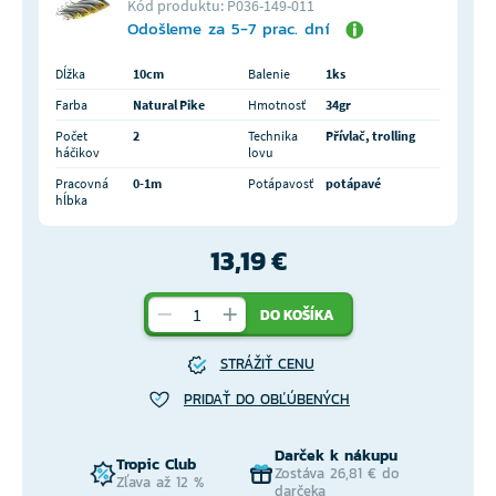
Kód produktu: P036-149-011
Odošleme za 5-7 prac. dní
Dĺžka
10cm
Balenie
1ks
Farba
Natural Pike
Hmotnosť
34gr
Počet
2
Technika
Přívlač, trolling
háčikov
lovu
Pracovná
0-1m
Potápavosť
potápavé
hĺbka
13,19 €
DO KOŠÍKA
STRÁŽIŤ CENU
PRIDAŤ DO OBĽÚBENÝCH
Darček k nákupu
Tropic Club
Zostáva 26,81 € do
Zľava až 12 %
darčeka