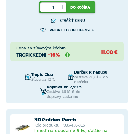
DO KOŠÍKA
STRÁŽIŤ CENU
PRIDAŤ DO OBĽÚBENÝCH
Cena so zľavovým kódom
11,08 €
-16%
TROPICKEDNI
Darček k nákupu
Tropic Club
Zostáva 26,81 € do
Zľava až 12 %
darčeka
Doprava od 2,99 €
Zostáva 66,81 € do
dopravy zadarmo
3D Golden Perch
Kód produktu: P036-450-015
Ihneď na odoslanie 3 ks, ďalšie na