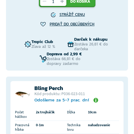
DO KOŠÍKA
STRÁŽIŤ CENU
PRIDAŤ DO OBĽÚBENÝCH
Darček k nákupu
Tropic Club
Zostáva 26,81 € do
Zľava až 12 %
darčeka
Doprava od 2,99 €
Zostáva 66,81 € do
dopravy zadarmo
Bling Perch
Kód produktu: P036-023-011
Odošleme za 5-7 prac. dní
Počet
2x trojháčik
Dĺžka
10cm
háčikov
Pracovná
0-1m
Technika
nahadzovanie
hĺbka
lovu