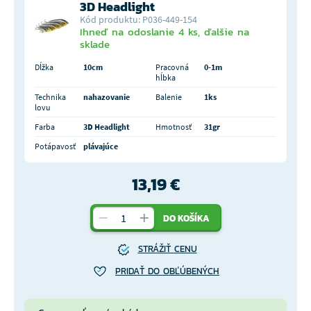
3D Headlight
Kód produktu: P036-449-154
Ihneď na odoslanie 4 ks, ďalšie na
sklade
Dĺžka
10cm
Pracovná
0-1m
hĺbka
Technika
nahazovanie
Balenie
1ks
lovu
Farba
3D Headlight
Hmotnosť
31gr
Potápavosť
plávajúce
13,19 €
DO KOŠÍKA
STRÁŽIŤ CENU
PRIDAŤ DO OBĽÚBENÝCH