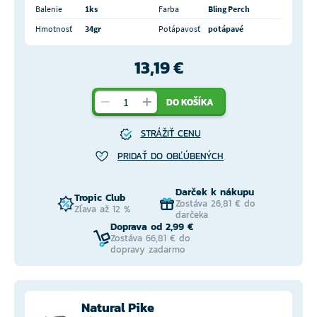
Balenie
1ks
Farba
Bling Perch
Hmotnosť
34gr
Potápavosť
potápavé
13,19 €
DO KOŠÍKA
STRÁŽIŤ CENU
PRIDAŤ DO OBĽÚBENÝCH
Darček k nákupu
Tropic Club
Zostáva 26,81 € do
Zľava až 12 %
darčeka
Doprava od 2,99 €
Zostáva 66,81 € do
dopravy zadarmo
Natural Pike