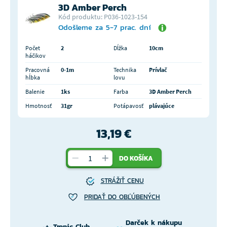
3D Amber Perch
Kód produktu: P036-1023-154
Odošleme za 5-7 prac. dní
Počet
2
Dĺžka
10cm
háčikov
Pracovná
0-1m
Technika
Prívlač
hĺbka
lovu
Balenie
1ks
Farba
3D Amber Perch
Hmotnosť
31gr
Potápavosť
plávajúce
13,19 €
DO KOŠÍKA
STRÁŽIŤ CENU
PRIDAŤ DO OBĽÚBENÝCH
Darček k nákupu
Tropic Club