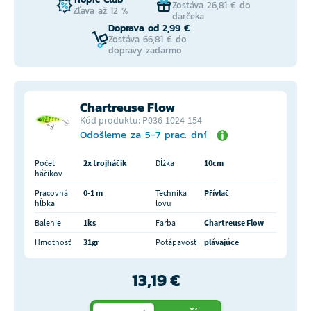
Zostáva 26,81 € do
Zľava až 12 %
darčeka
Doprava od 2,99 €
Zostáva 66,81 € do
dopravy zadarmo
Chartreuse Flow
Kód produktu: P036-1024-154
Odošleme za 5-7 prac. dní
Počet
2x trojháčik
Dĺžka
10cm
háčikov
Pracovná
0-1 m
Technika
Přívlač
hĺbka
lovu
Balenie
1ks
Farba
Chartreuse Flow
Hmotnosť
31gr
Potápavosť
plávajúce
13,19 €