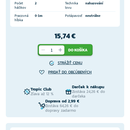
Počet
2
Technika
nahazování
háčikov
lovu
Pracovná
0-1m
Potápavosť
neutrálne
hĺbka
15,74 €
DO KOŠÍKA
STRÁŽIŤ CENU
PRIDAŤ DO OBĽÚBENÝCH
Darček k nákupu
Tropic Club
Zostáva 24,26 € do
Zľava až 12 %
darčeka
Doprava od 2,99 €
Zostáva 64,26 € do
dopravy zadarmo