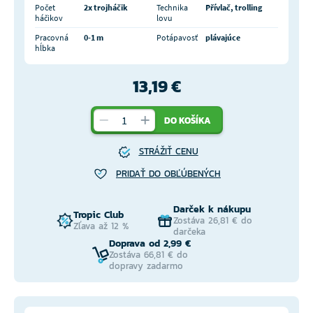
Počet
2x trojháčik
Technika
Přívlač, trolling
háčikov
lovu
Pracovná
0-1 m
Potápavosť
plávajúce
hĺbka
13,19 €
DO KOŠÍKA
STRÁŽIŤ CENU
PRIDAŤ DO OBĽÚBENÝCH
Darček k nákupu
Tropic Club
Zostáva 26,81 € do
Zľava až 12 %
darčeka
Doprava od 2,99 €
Zostáva 66,81 € do
dopravy zadarmo