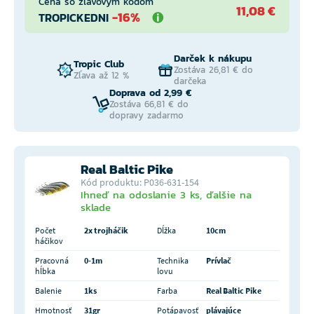
Cena so zľavovým kódom
11,08 €
-16%
TROPICKEDNI
Darček k nákupu
Tropic Club
Zostáva 26,81 € do
Zľava až 12 %
darčeka
Doprava od 2,99 €
Zostáva 66,81 € do
dopravy zadarmo
Real Baltic Pike
Kód produktu: P036-631-154
Ihneď na odoslanie 3 ks, ďalšie na
sklade
Počet
2x trojháčik
Dĺžka
10cm
háčikov
Pracovná
0-1m
Technika
Prívlač
hĺbka
lovu
Balenie
1ks
Farba
Real Baltic Pike
Hmotnosť
31gr
Potápavosť
plávajúce