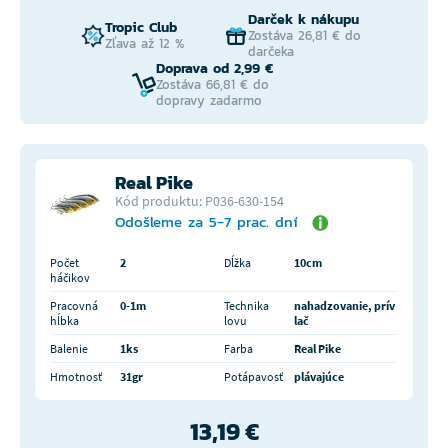
Darček k nákupu
Tropic Club
Zostáva 26,81 € do
Zľava až 12 %
darčeka
Doprava od 2,99 €
Zostáva 66,81 € do
dopravy zadarmo
Real Pike
Kód produktu: P036-630-154
Odošleme za 5-7 prac. dní
Počet
2
Dĺžka
10cm
háčikov
Pracovná
0-1m
Technika
nahadzovanie, prív
hĺbka
lovu
lač
Balenie
1ks
Farba
Real Pike
Hmotnosť
31gr
Potápavosť
plávajúce
13,19 €