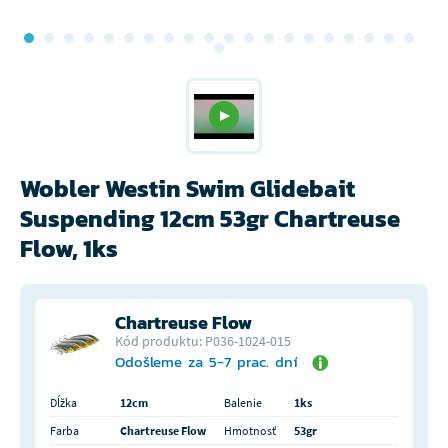
Wobler Westin Swim Glidebait
Suspending 12cm 53gr Chartreuse
Flow, 1ks
Chartreuse Flow
Kód produktu: P036-1024-015
Odošleme za 5-7 prac. dní
Dĺžka
12cm
Balenie
1ks
Farba
Chartreuse Flow
Hmotnosť
53gr