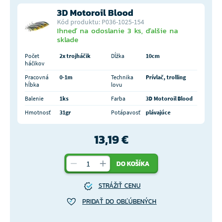
3D Motoroil Blood
Kód produktu: P036-1025-154
Ihneď na odoslanie 3 ks, ďalšie na
sklade
Počet
2x trojháčik
Dĺžka
10cm
háčikov
Pracovná
0-1m
Technika
Prívlač, trolling
hĺbka
lovu
Balenie
1ks
Farba
3D Motoroil Blood
Hmotnosť
31gr
Potápavosť
plávajúce
13,19 €
DO KOŠÍKA
STRÁŽIŤ CENU
PRIDAŤ DO OBĽÚBENÝCH