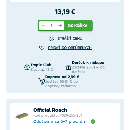
13,19 €
DO KOŠÍKA
STRÁŽIŤ CENU
PRIDAŤ DO OBĽÚBENÝCH
Darček k nákupu
Tropic Club
Zostáva 26,81 € do
Zľava až 12 %
darčeka
Doprava od 2,99 €
Zostáva 66,81 € do
dopravy zadarmo
Official Roach
Kód produktu: P036-155-154
Odošleme za 5-7 prac. dní