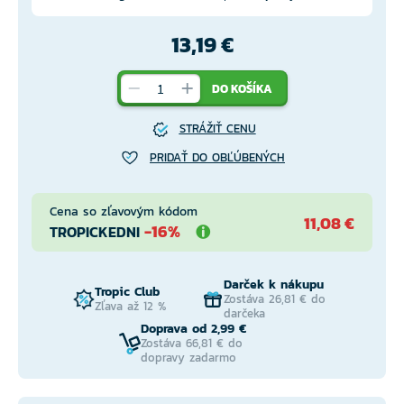
13,19 €
DO KOŠÍKA
STRÁŽIŤ CENU
PRIDAŤ DO OBĽÚBENÝCH
Cena so zľavovým kódom
11,08 €
-16%
TROPICKEDNI
Darček k nákupu
Tropic Club
Zostáva 26,81 € do
Zľava až 12 %
darčeka
Doprava od 2,99 €
Zostáva 66,81 € do
dopravy zadarmo