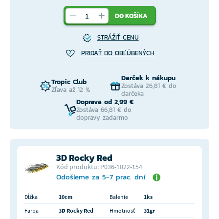
DO KOŠÍKA
STRÁŽIŤ CENU
PRIDAŤ DO OBĽÚBENÝCH
Darček k nákupu
Tropic Club
Zostáva 26,81 € do
Zľava až 12 %
darčeka
Doprava od 2,99 €
Zostáva 66,81 € do
dopravy zadarmo
3D Rocky Red
Kód produktu: P036-1022-154
Odošleme za 5-7 prac. dní
Dĺžka
10cm
Balenie
1ks
Farba
3D Rocky Red
Hmotnosť
31gr