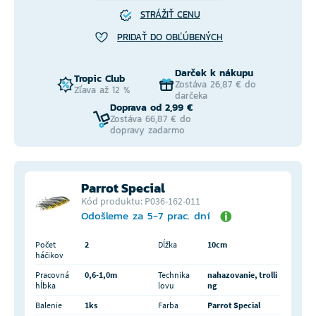
STRÁŽIŤ CENU
PRIDAŤ DO OBĽÚBENÝCH
Darček k nákupu
Tropic Club
Zostáva 26,87 € do
Zľava až 12 %
darčeka
Doprava od 2,99 €
Zostáva 66,87 € do
dopravy zadarmo
Parrot Special
Kód produktu: P036-162-011
Odošleme za 5-7 prac. dní
Počet
2
Dĺžka
10cm
háčikov
Pracovná
0,6-1,0m
Technika
nahazovanie, trolli
hĺbka
lovu
ng
Balenie
1ks
Farba
Parrot Special