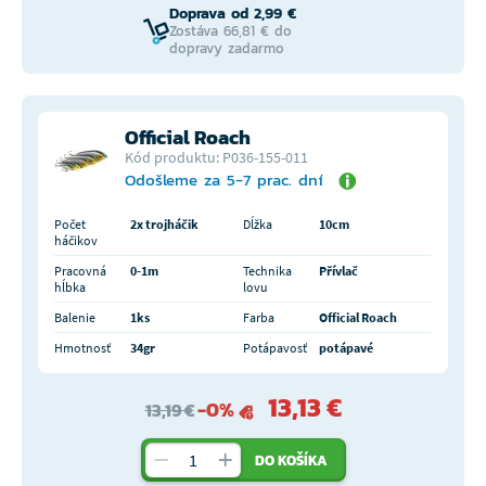
Doprava od 2,99 €
Zostáva 66,81 € do
dopravy zadarmo
Official Roach
Kód produktu: P036-155-011
Odošleme za 5-7 prac. dní
Počet
2x trojháčik
Dĺžka
10cm
háčikov
Pracovná
0-1m
Technika
Přívlač
hĺbka
lovu
Balenie
1ks
Farba
Official Roach
Hmotnosť
34gr
Potápavosť
potápavé
13,13 €
-0%
13,19 €
DO KOŠÍKA