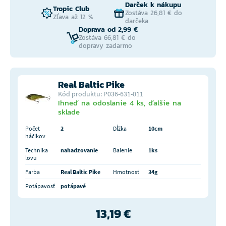
Darček k nákupu
Tropic Club
Zostáva 26,81 € do
Zľava až 12 %
darčeka
Doprava od 2,99 €
Zostáva 66,81 € do
dopravy zadarmo
Real Baltic Pike
Kód produktu: P036-631-011
Ihneď na odoslanie 4 ks, ďalšie na
sklade
Počet
2
Dĺžka
10cm
háčikov
Technika
nahadzovanie
Balenie
1ks
lovu
Farba
Real Baltic Pike
Hmotnosť
34g
Potápavosť
potápavé
13,19 €