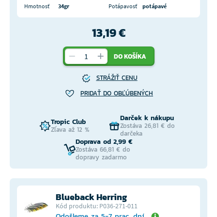
Hmotnosť
34gr
Potápavosť
potápavé
13,19 €
DO KOŠÍKA
STRÁŽIŤ CENU
PRIDAŤ DO OBĽÚBENÝCH
Darček k nákupu
Tropic Club
Zostáva 26,81 € do
Zľava až 12 %
darčeka
Doprava od 2,99 €
Zostáva 66,81 € do
dopravy zadarmo
Blueback Herring
Kód produktu: P036-271-011
Odošleme za 5-7 prac. dní