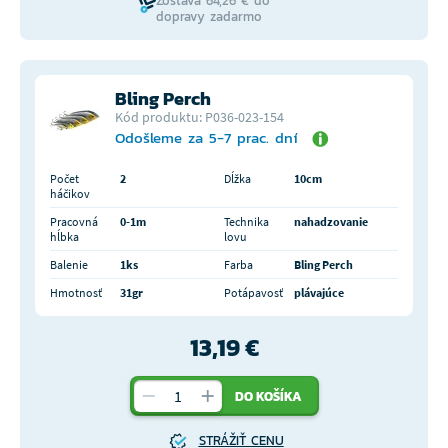
Zostáva 64,26 € do
dopravy zadarmo
Bling Perch
Kód produktu: P036-023-154
Odošleme za 5-7 prac. dní
Počet
2
Dĺžka
10cm
háčikov
Pracovná
0-1m
Technika
nahadzovanie
hĺbka
lovu
Balenie
1ks
Farba
Bling Perch
Hmotnosť
31gr
Potápavosť
plávajúce
13,19 €
DO KOŠÍKA
STRÁŽIŤ CENU