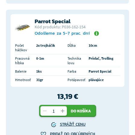
Parrot Special
Kód produktu: P036-162-154
Odošleme za 5-7 prac. dní
Počet
2x trojháčik
Dĺžka
10cm
háčikov
Pracovná
0-1m
Technika
Prívlač, Trolling
hĺbka
lovu
Balenie
1ks
Farba
Parrot Special
Hmotnosť
31gr
Potápavosť
plávajúce
13,19 €
DO KOŠÍKA
STRÁŽIŤ CENU
PRIDAŤ DO OBĽÚBENÝCH