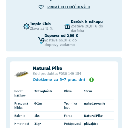
PRIDAŤ DO OBĽÚBENÝCH
Darček k nákupu
Tropic Club
Zostáva 26,81 € do
Zľava až 12 %
darčeka
Doprava od 2,99 €
Zostáva 66,81 € do
dopravy zadarmo
Natural Pike
Kód produktu: P036-149-154
Odošleme za 5-7 prac. dní
Počet
2x trojháčik
Dĺžka
10cm
háčikov
Pracovná
0-1m
Technika
nahadzovanie
hĺbka
lovu
Balenie
1ks
Farba
Natural Pike
Hmotnosť
31gr
Potápavosť
plávajúce