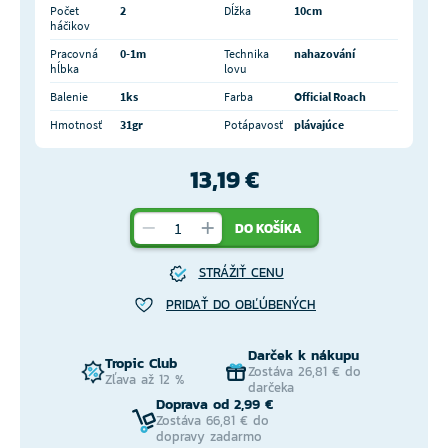
Počet
2
Dĺžka
10cm
háčikov
Pracovná
0-1m
Technika
nahazování
hĺbka
lovu
Balenie
1ks
Farba
Official Roach
Hmotnosť
31gr
Potápavosť
plávajúce
13,19 €
DO KOŠÍKA
STRÁŽIŤ CENU
PRIDAŤ DO OBĽÚBENÝCH
Darček k nákupu
Tropic Club
Zostáva 26,81 € do
Zľava až 12 %
darčeka
Doprava od 2,99 €
Zostáva 66,81 € do
dopravy zadarmo