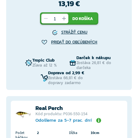
13,19 €
DO KOŠÍKA
STRÁŽIŤ CENU
PRIDAŤ DO OBĽÚBENÝCH
Darček k nákupu
Tropic Club
Zostáva 26,81 € do
Zľava až 12 %
darčeka
Doprava od 2,99 €
Zostáva 66,81 € do
dopravy zadarmo
Real Perch
Kód produktu: P036-550-154
Odošleme za 5-7 prac. dní
Počet
2
Dĺžka
10cm
háčikov