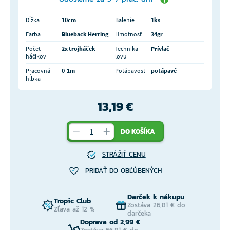
Dĺžka
10cm
Balenie
1ks
Farba
Blueback Herring
Hmotnosť
34gr
Počet
2x trojháček
Technika
Prívlač
háčikov
lovu
Pracovná
0-1m
Potápavosť
potápavé
hĺbka
13,19 €
DO KOŠÍKA
STRÁŽIŤ CENU
PRIDAŤ DO OBĽÚBENÝCH
Darček k nákupu
Tropic Club
Zostáva 26,81 € do
Zľava až 12 %
darčeka
Doprava od 2,99 €