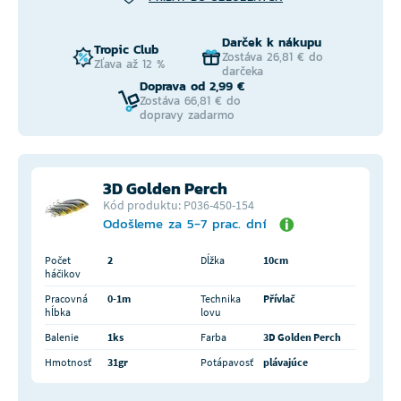
Darček k nákupu
Tropic Club
Zostáva 26,81 € do
Zľava až 12 %
darčeka
Doprava od 2,99 €
Zostáva 66,81 € do
dopravy zadarmo
3D Golden Perch
Kód produktu: P036-450-154
Odošleme za 5-7 prac. dní
Počet
2
Dĺžka
10cm
háčikov
Pracovná
0-1m
Technika
Přívlač
hĺbka
lovu
Balenie
1ks
Farba
3D Golden Perch
Hmotnosť
31gr
Potápavosť
plávajúce