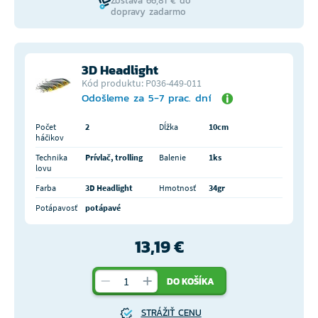
Zostáva 66,81 € do
dopravy zadarmo
3D Headlight
Kód produktu: P036-449-011
Odošleme za 5-7 prac. dní
Počet
2
Dĺžka
10cm
háčikov
Technika
Prívlač, trolling
Balenie
1ks
lovu
Farba
3D Headlight
Hmotnosť
34gr
Potápavosť
potápavé
13,19 €
DO KOŠÍKA
STRÁŽIŤ CENU