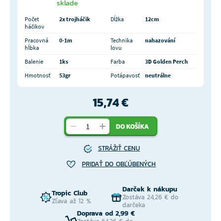
sklade
Počet
2x trojháčik
Dĺžka
12cm
háčikov
Pracovná
0-1m
Technika
nahazování
hĺbka
lovu
Balenie
1ks
Farba
3D Golden Perch
Hmotnosť
53gr
Potápavosť
neutrálne
15,74 €
DO KOŠÍKA
STRÁŽIŤ CENU
PRIDAŤ DO OBĽÚBENÝCH
Darček k nákupu
Tropic Club
Zostáva 24,26 € do
Zľava až 12 %
darčeka
Doprava od 2,99 €