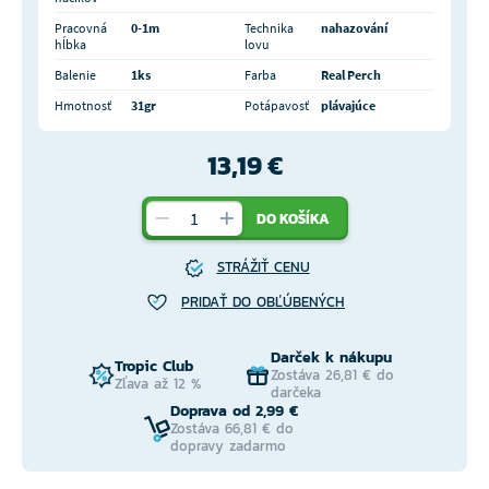
Pracovná
0-1m
Technika
nahazování
hĺbka
lovu
Balenie
1ks
Farba
Real Perch
Hmotnosť
31gr
Potápavosť
plávajúce
13,19 €
DO KOŠÍKA
STRÁŽIŤ CENU
PRIDAŤ DO OBĽÚBENÝCH
Darček k nákupu
Tropic Club
Zostáva 26,81 € do
Zľava až 12 %
darčeka
Doprava od 2,99 €
Zostáva 66,81 € do
dopravy zadarmo