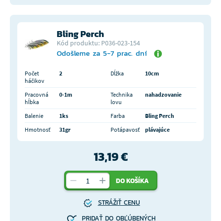
Bling Perch
Kód produktu: P036-023-154
Odošleme za 5-7 prac. dní
Počet
2
Dĺžka
10cm
háčikov
Pracovná
0-1m
Technika
nahadzovanie
hĺbka
lovu
Balenie
1ks
Farba
Bling Perch
Hmotnosť
31gr
Potápavosť
plávajúce
13,19 €
DO KOŠÍKA
STRÁŽIŤ CENU
PRIDAŤ DO OBĽÚBENÝCH