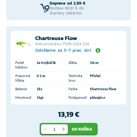
Doprava od 2,99 €
Zostáva 66,81 € do
dopravy zadarmo
Chartreuse Flow
Kód produktu: P036-1024-154
Odošleme za 5-7 prac. dní
Počet
2x trojháčik
Dĺžka
10cm
háčikov
Pracovná
0-1 m
Technika
Přívlač
hĺbka
lovu
Balenie
1ks
Farba
Chartreuse Flow
Hmotnosť
31gr
Potápavosť
plávajúce
13,19 €
DO KOŠÍKA