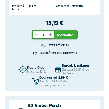
Pracovná
0-1 m
Potápavosť
plávajúce
hĺbka
13,19 €
DO KOŠÍKA
STRÁŽIŤ CENU
PRIDAŤ DO OBĽÚBENÝCH
Darček k nákupu
Tropic Club
Zostáva 26,81 € do
Zľava až 12 %
darčeka
Doprava od 2,99 €
Zostáva 66,81 € do
dopravy zadarmo
3D Amber Perch