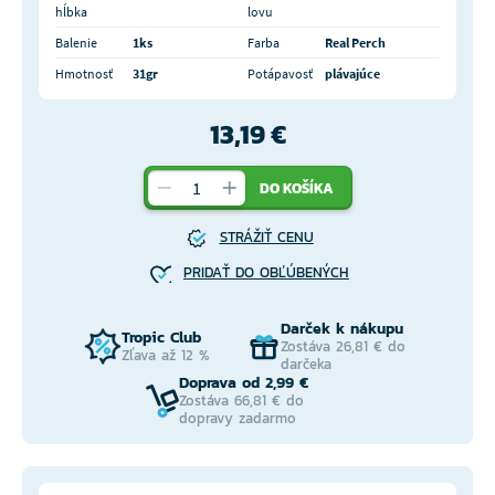
hĺbka
lovu
Balenie
1ks
Farba
Real Perch
Hmotnosť
31gr
Potápavosť
plávajúce
13,19 €
DO KOŠÍKA
STRÁŽIŤ CENU
PRIDAŤ DO OBĽÚBENÝCH
Darček k nákupu
Tropic Club
Zostáva 26,81 € do
Zľava až 12 %
darčeka
Doprava od 2,99 €
Zostáva 66,81 € do
dopravy zadarmo