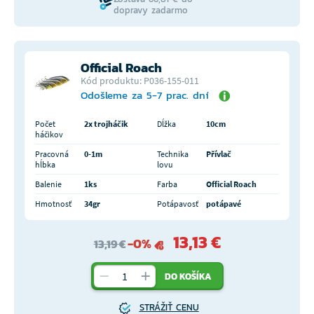
dopravy zadarmo
Official Roach
Kód produktu: P036-155-011
Odošleme za 5-7 prac. dní
Počet
2x trojháčik
Dĺžka
10cm
háčikov
Pracovná
0-1m
Technika
Přívlač
hĺbka
lovu
Balenie
1ks
Farba
Official Roach
Hmotnosť
34gr
Potápavosť
potápavé
13,13 €
-0%
13,19 €
DO KOŠÍKA
STRÁŽIŤ CENU