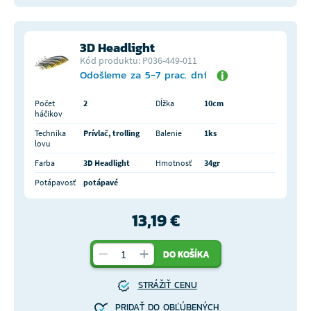
3D Headlight
Kód produktu: P036-449-011
Odošleme za 5-7 prac. dní
Počet
2
Dĺžka
10cm
háčikov
Technika
Prívlač, trolling
Balenie
1ks
lovu
Farba
3D Headlight
Hmotnosť
34gr
Potápavosť
potápavé
13,19 €
DO KOŠÍKA
STRÁŽIŤ CENU
PRIDAŤ DO OBĽÚBENÝCH