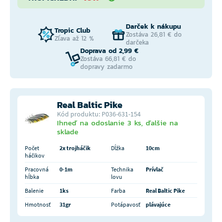
Darček k nákupu
Tropic Club
Zostáva 26,81 € do
Zľava až 12 %
darčeka
Doprava od 2,99 €
Zostáva 66,81 € do
dopravy zadarmo
Real Baltic Pike
Kód produktu: P036-631-154
Ihneď na odoslanie 3 ks, ďalšie na
sklade
Počet
2x trojháčik
Dĺžka
10cm
háčikov
Pracovná
0-1m
Technika
Prívlač
hĺbka
lovu
Balenie
1ks
Farba
Real Baltic Pike
Hmotnosť
31gr
Potápavosť
plávajúce