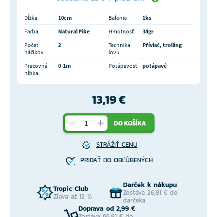
Dĺžka
10cm
Balenie
1ks
Farba
Natural Pike
Hmotnosť
34gr
Počet
2
Technika
Přívlač, trolling
háčikov
lovu
Pracovná
0-1m
Potápavosť
potápavé
hĺbka
13,19 €
DO KOŠÍKA
STRÁŽIŤ CENU
PRIDAŤ DO OBĽÚBENÝCH
Darček k nákupu
Tropic Club
Zostáva 26,81 € do
Zľava až 12 %
darčeka
Doprava od 2,99 €
Zostáva 66,81 € do