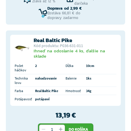
Zľava až 12 %
darčeka
Doprava od 2,99 €
Zostáva 66,81 € do
dopravy zadarmo
Real Baltic Pike
Kód produktu: P036-631-011
Ihneď na odoslanie 4 ks, ďalšie na
sklade
Počet
2
Dĺžka
10cm
háčikov
Technika
nahadzovanie
Balenie
1ks
lovu
Farba
Real Baltic Pike
Hmotnosť
34g
Potápavosť
potápavé
13,19 €
DO KOŠÍKA