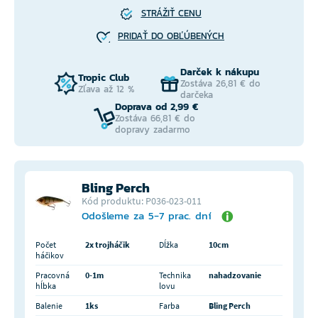
STRÁŽIŤ CENU
PRIDAŤ DO OBĽÚBENÝCH
Darček k nákupu
Tropic Club
Zostáva 26,81 € do
Zľava až 12 %
darčeka
Doprava od 2,99 €
Zostáva 66,81 € do
dopravy zadarmo
Bling Perch
Kód produktu: P036-023-011
Odošleme za 5-7 prac. dní
Počet
2x trojháčik
Dĺžka
10cm
háčikov
Pracovná
0-1m
Technika
nahadzovanie
hĺbka
lovu
Balenie
1ks
Farba
Bling Perch