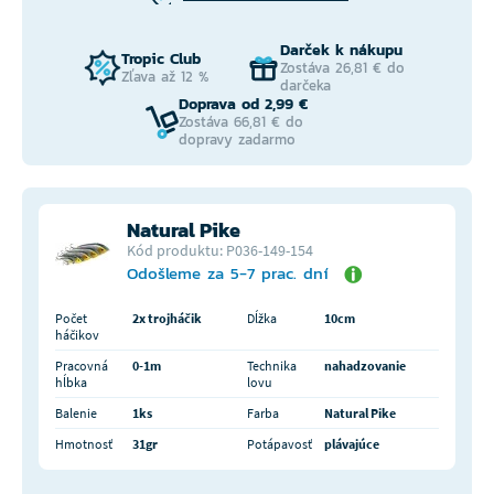
Darček k nákupu
Tropic Club
Zostáva 26,81 € do
Zľava až 12 %
darčeka
Doprava od 2,99 €
Zostáva 66,81 € do
dopravy zadarmo
Natural Pike
Kód produktu: P036-149-154
Odošleme za 5-7 prac. dní
Počet
2x trojháčik
Dĺžka
10cm
háčikov
Pracovná
0-1m
Technika
nahadzovanie
hĺbka
lovu
Balenie
1ks
Farba
Natural Pike
Hmotnosť
31gr
Potápavosť
plávajúce