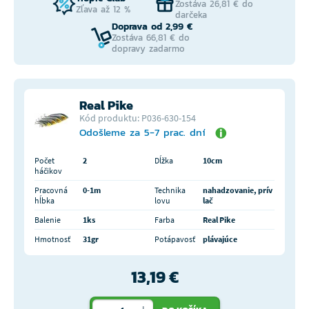
Zostáva 26,81 € do
Zľava až 12 %
darčeka
Doprava od 2,99 €
Zostáva 66,81 € do
dopravy zadarmo
Real Pike
Kód produktu: P036-630-154
Odošleme za 5-7 prac. dní
Počet
2
Dĺžka
10cm
háčikov
Pracovná
0-1m
Technika
nahadzovanie, prív
hĺbka
lovu
lač
Balenie
1ks
Farba
Real Pike
Hmotnosť
31gr
Potápavosť
plávajúce
13,19 €