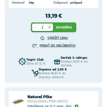
Hmotnosť
34gr
Potápavosť
potápavé
13,19 €
DO KOŠÍKA
STRÁŽIŤ CENU
PRIDAŤ DO OBĽÚBENÝCH
Darček k nákupu
Tropic Club
Zostáva 26,81 € do
Zľava až 12 %
darčeka
Doprava od 2,99 €
Zostáva 66,81 € do
dopravy zadarmo
Natural Pike
Kód produktu: P036-149-011
Odošleme za 5-7 prac. dní