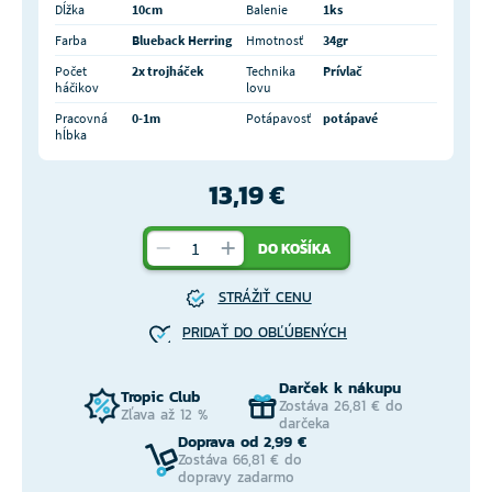
Dĺžka
10cm
Balenie
1ks
Farba
Blueback Herring
Hmotnosť
34gr
Počet
2x trojháček
Technika
Prívlač
háčikov
lovu
Pracovná
0-1m
Potápavosť
potápavé
hĺbka
13,19 €
DO KOŠÍKA
STRÁŽIŤ CENU
PRIDAŤ DO OBĽÚBENÝCH
Darček k nákupu
Tropic Club
Zostáva 26,81 € do
Zľava až 12 %
darčeka
Doprava od 2,99 €
Zostáva 66,81 € do
dopravy zadarmo