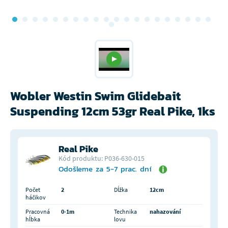
Wobler Westin Swim Glidebait
Suspending 12cm 53gr Real Pike, 1ks
Real Pike
Kód produktu: P036-630-015
Odošleme za 5-7 prac. dní
Počet
2
Dĺžka
12cm
háčikov
Pracovná
0-1m
Technika
nahazování
hĺbka
lovu