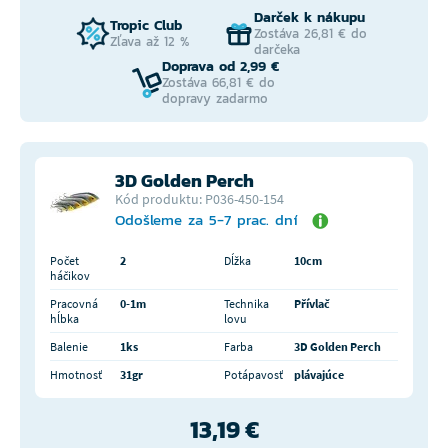
Darček k nákupu
Tropic Club
Zostáva 26,81 € do
Zľava až 12 %
darčeka
Doprava od 2,99 €
Zostáva 66,81 € do
dopravy zadarmo
3D Golden Perch
Kód produktu: P036-450-154
Odošleme za 5-7 prac. dní
Počet
2
Dĺžka
10cm
háčikov
Pracovná
0-1m
Technika
Přívlač
hĺbka
lovu
Balenie
1ks
Farba
3D Golden Perch
Hmotnosť
31gr
Potápavosť
plávajúce
13,19 €