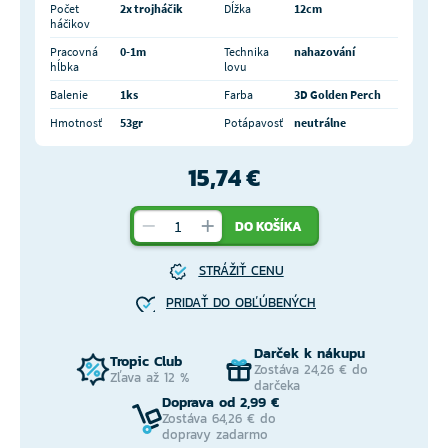
Počet
2x trojháčik
Dĺžka
12cm
háčikov
Pracovná
0-1m
Technika
nahazování
hĺbka
lovu
Balenie
1ks
Farba
3D Golden Perch
Hmotnosť
53gr
Potápavosť
neutrálne
15,74 €
DO KOŠÍKA
STRÁŽIŤ CENU
PRIDAŤ DO OBĽÚBENÝCH
Darček k nákupu
Tropic Club
Zostáva 24,26 € do
Zľava až 12 %
darčeka
Doprava od 2,99 €
Zostáva 64,26 € do
dopravy zadarmo