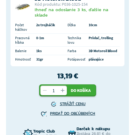
Kód produktu: P036-1025-154
Ihneď na odoslanie 3 ks, ďalšie na
sklade
Počet
2x trojháčik
Dĺžka
10cm
háčikov
Pracovná
0-1m
Technika
Prívlač, trolling
hĺbka
lovu
Balenie
1ks
Farba
3D Motoroil Blood
Hmotnosť
31gr
Potápavosť
plávajúce
13,19 €
DO KOŠÍKA
STRÁŽIŤ CENU
PRIDAŤ DO OBĽÚBENÝCH
Darček k nákupu
Tropic Club
Zostáva 26,81 € do