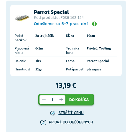
Parrot Special
Kód produktu: P036-162-154
Odošleme za 5-7 prac. dní
Počet
2x trojháčik
Dĺžka
10cm
háčikov
Pracovná
0-1m
Technika
Prívlač, Trolling
hĺbka
lovu
Balenie
1ks
Farba
Parrot Special
Hmotnosť
31gr
Potápavosť
plávajúce
13,19 €
DO KOŠÍKA
STRÁŽIŤ CENU
PRIDAŤ DO OBĽÚBENÝCH