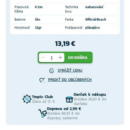
Pracovná
0-1m
Technika
nahazování
hĺbka
lovu
Balenie
1ks
Farba
Official Roach
Hmotnosť
31gr
Potápavosť
plávajúce
13,19 €
DO KOŠÍKA
STRÁŽIŤ CENU
PRIDAŤ DO OBĽÚBENÝCH
Darček k nákupu
Tropic Club
Zostáva 26,81 € do
Zľava až 12 %
darčeka
Doprava od 2,99 €
Zostáva 66,81 € do
dopravy zadarmo