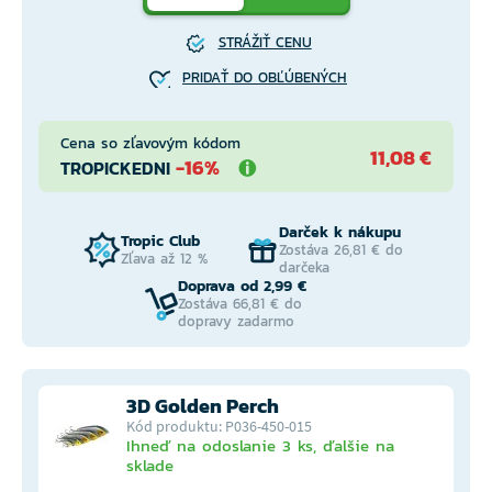
STRÁŽIŤ CENU
PRIDAŤ DO OBĽÚBENÝCH
Cena so zľavovým kódom
11,08 €
-16%
TROPICKEDNI
Darček k nákupu
Tropic Club
Zostáva 26,81 € do
Zľava až 12 %
darčeka
Doprava od 2,99 €
Zostáva 66,81 € do
dopravy zadarmo
3D Golden Perch
Kód produktu: P036-450-015
Ihneď na odoslanie 3 ks, ďalšie na
sklade