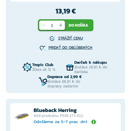
13,19 €
DO KOŠÍKA
STRÁŽIŤ CENU
PRIDAŤ DO OBĽÚBENÝCH
Darček k nákupu
Tropic Club
Zostáva 26,81 € do
Zľava až 12 %
darčeka
Doprava od 2,99 €
Zostáva 66,81 € do
dopravy zadarmo
Blueback Herring
Kód produktu: P036-271-011
Odošleme za 5-7 prac. dní