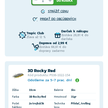
DO KOŠÍKA
STRÁŽIŤ CENU
PRIDAŤ DO OBĽÚBENÝCH
Darček k nákupu
Tropic Club
Zostáva 26,81 € do
Zľava až 12 %
darčeka
Doprava od 2,99 €
Zostáva 66,81 € do
dopravy zadarmo
3D Rocky Red
Kód produktu: P036-1022-154
Odošleme za 5-7 prac. dní
Dĺžka
10cm
Balenie
1ks
Farba
3D Rocky Red
Hmotnosť
31gr
Počet
2x trojháčik
Technika
Přívlač, trolling
háčikov
lovu