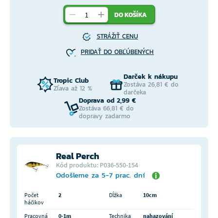
DO KOŠÍKA
STRÁŽIŤ CENU
PRIDAŤ DO OBĽÚBENÝCH
Darček k nákupu
Tropic Club
Zostáva 26,81 € do
Zľava až 12 %
darčeka
Doprava od 2,99 €
Zostáva 66,81 € do
dopravy zadarmo
Real Perch
Kód produktu: P036-550-154
Odošleme za 5-7 prac. dní
Počet
2
Dĺžka
10cm
háčikov
Pracovná
0-1m
Technika
nahazování