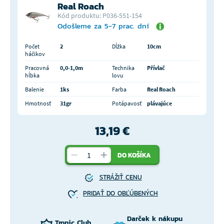
Real Roach
Kód produktu: P036-551-154
Odošleme za 5-7 prac. dní
Počet
2
Dĺžka
10cm
háčikov
Pracovná
0,0-1,0m
Technika
Přívlač
hĺbka
lovu
Balenie
1ks
Farba
Real Roach
Hmotnosť
31gr
Potápavosť
plávajúce
13,19 €
DO KOŠÍKA
STRÁŽIŤ CENU
PRIDAŤ DO OBĽÚBENÝCH
Darček k nákupu
Tropic Club