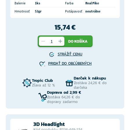
Balenie
1ks
Farba
Real Pike
Hmotnosť
53gr
Potápavosť
neutrálne
15,74 €
DO KOŠÍKA
STRÁŽIŤ CENU
PRIDAŤ DO OBĽÚBENÝCH
Darček k nákupu
Tropic Club
Zostáva 24,26 € do
Zľava až 12 %
darčeka
Doprava od 2,99 €
Zostáva 64,26 € do
dopravy zadarmo
3D Headlight
Kód produktu: P036-449-154