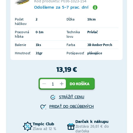
Kód produktu: P036-1023-154
Odošleme za 5-7 prac. dní
Počet
2
Dĺžka
10cm
háčikov
Pracovná
0-1m
Technika
Prívlač
hĺbka
lovu
Balenie
1ks
Farba
3D Amber Perch
Hmotnosť
31gr
Potápavosť
plávajúce
13,19 €
DO KOŠÍKA
STRÁŽIŤ CENU
PRIDAŤ DO OBĽÚBENÝCH
Darček k nákupu
Tropic Club
Zostáva 26,81 € do
Zľava až 12 %
darčeka