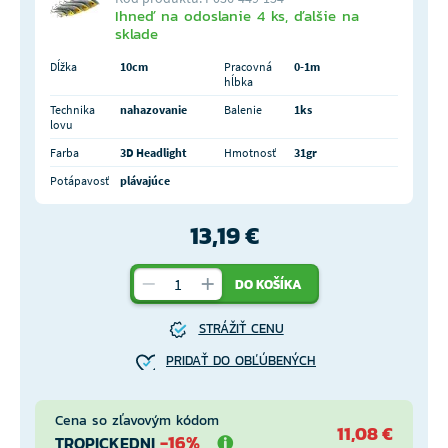
Ihneď na odoslanie 4 ks, ďalšie na
sklade
Dĺžka
10cm
Pracovná
0-1m
hĺbka
Technika
nahazovanie
Balenie
1ks
lovu
Farba
3D Headlight
Hmotnosť
31gr
Potápavosť
plávajúce
13,19 €
DO KOŠÍKA
STRÁŽIŤ CENU
PRIDAŤ DO OBĽÚBENÝCH
Cena so zľavovým kódom
11,08 €
-16%
TROPICKEDNI