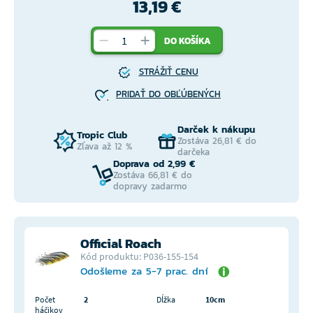
13,19 €
DO KOŠÍKA
STRÁŽIŤ CENU
PRIDAŤ DO OBĽÚBENÝCH
Darček k nákupu
Tropic Club
Zostáva 26,81 € do
Zľava až 12 %
darčeka
Doprava od 2,99 €
Zostáva 66,81 € do
dopravy zadarmo
Official Roach
Kód produktu: P036-155-154
Odošleme za 5-7 prac. dní
Počet
2
Dĺžka
10cm
háčikov