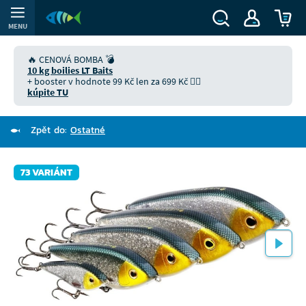
MENU
🔥 CENOVÁ BOMBA 💣
10 kg boilies LT Baits
+ booster v hodnote 99 Kč len za 699 Kč 👉🏻
kúpite TU
Zpět do:
Ostatné
73 VARIÁNT