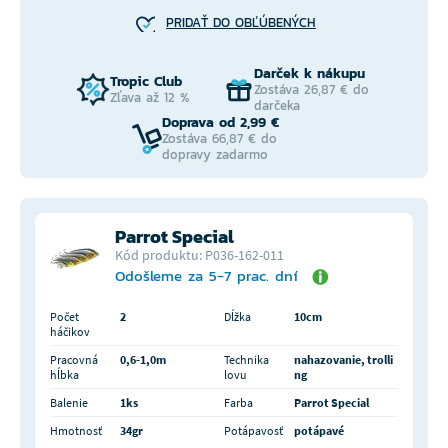
PRIDAŤ DO OBĽÚBENÝCH
Darček k nákupu
Tropic Club
Zostáva 26,87 € do
Zľava až 12 %
darčeka
Doprava od 2,99 €
Zostáva 66,87 € do
dopravy zadarmo
Parrot Special
Kód produktu: P036-162-011
Odošleme za 5-7 prac. dní
Počet
2
Dĺžka
10cm
háčikov
Pracovná
0,6-1,0m
Technika
nahazovanie, trolli
hĺbka
lovu
ng
Balenie
1ks
Farba
Parrot Special
Hmotnosť
34gr
Potápavosť
potápavé