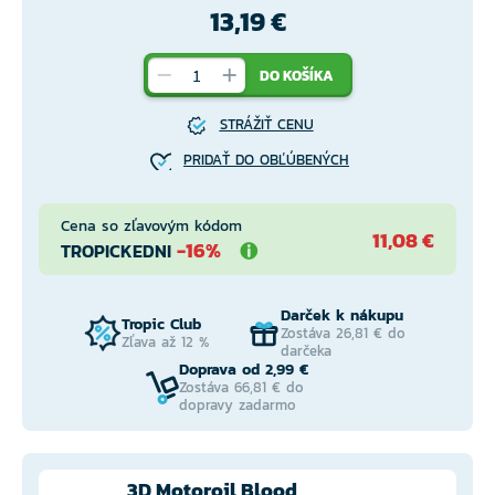
13,19 €
DO KOŠÍKA
STRÁŽIŤ CENU
PRIDAŤ DO OBĽÚBENÝCH
Cena so zľavovým kódom
11,08 €
-16%
TROPICKEDNI
Darček k nákupu
Tropic Club
Zostáva 26,81 € do
Zľava až 12 %
darčeka
Doprava od 2,99 €
Zostáva 66,81 € do
dopravy zadarmo
3D Motoroil Blood