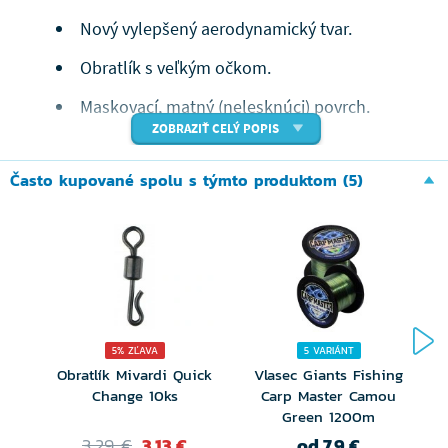
Nový vylepšený aerodynamický tvar.
Obratlík s veľkým očkom.
Maskovací, matný (nelesknúci) povrch.
ZOBRAZIŤ CELÝ POPIS
K dostaniu vo veľkostiach 3oz/85g až
5oz/142g s prírutkom 0,5oz/14g.
Často kupované spolu s týmto produktom (5)
5% ZĽAVA
5 VARIÁNT
Obratlík Mivardi Quick
Vlasec Giants Fishing
Change 10ks
Carp Master Camou
Green 1200m
3,29 €
3,13 €
od 7,9 €