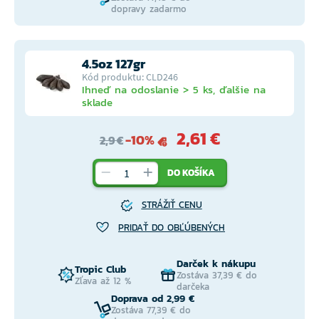
dopravy zadarmo
4.5oz 127gr
Kód produktu: CLD246
Ihneď na odoslanie > 5 ks, ďalšie na
sklade
2,61 €
-10%
2,9 €
DO KOŠÍKA
STRÁŽIŤ CENU
PRIDAŤ DO OBĽÚBENÝCH
Darček k nákupu
Tropic Club
Zostáva 37,39 € do
Zľava až 12 %
darčeka
Doprava od 2,99 €
Zostáva 77,39 € do