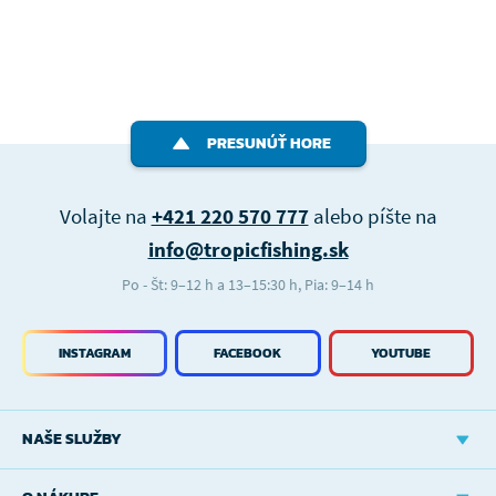
PRESUNÚŤ HORE
Volajte na
+421 220 570 777
alebo píšte na
info@tropicfishing.sk
Po - Št: 9–12 h a 13–15:30 h, Pia: 9–14 h
INSTAGRAM
FACEBOOK
YOUTUBE
NAŠE SLUŽBY