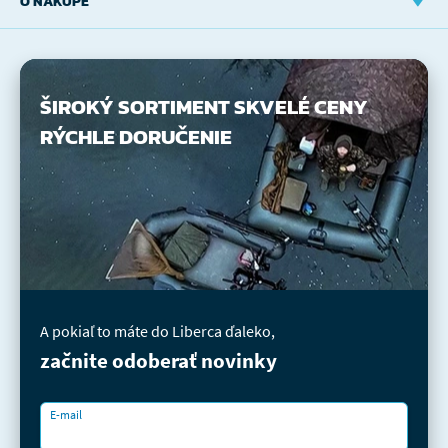
O NÁKUPE
ŠIROKÝ SORTIMENT
SKVELÉ CENY
RÝCHLE DORUČENIE
A pokiaľ to máte do Liberca ďaleko,
začnite odoberať novinky
E-mail