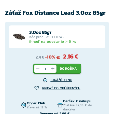
Záťaž Fox Distance Lead 3.0oz 85gr
3.0oz 85gr
Kód produktu: CLD243
Ihneď na odoslanie > 5 ks
2,16 €
-10%
2,4 €
DO KOŠÍKA
STRÁŽIŤ CENU
PRIDAŤ DO OBĽÚBENÝCH
Darček k nákupu
Tropic Club
Zostáva 37,84 € do
Zľava až 12 %
darčeka
Doprava od 2,99 €