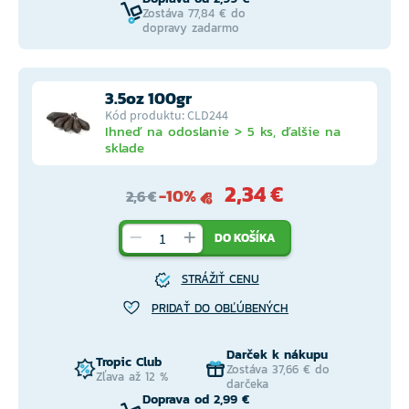
Zostáva 77,84 € do
dopravy zadarmo
3.5oz 100gr
Kód produktu: CLD244
Ihneď na odoslanie > 5 ks, ďalšie na
sklade
2,34 €
-10%
2,6 €
DO KOŠÍKA
STRÁŽIŤ CENU
PRIDAŤ DO OBĽÚBENÝCH
Darček k nákupu
Tropic Club
Zostáva 37,66 € do
Zľava až 12 %
darčeka
Doprava od 2,99 €