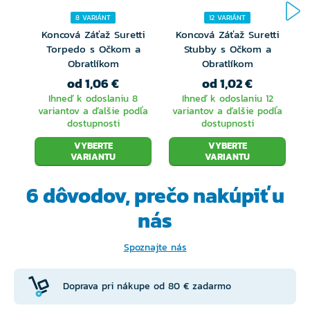
8 VARIÁNT
12 VARIÁNT
Koncová Záťaž Suretti
Koncová Záťaž Suretti
Torpedo s Očkom a
Stubby s Očkom a
Obratlíkom
Obratlíkom
od 1,06 €
od 1,02 €
Ihneď k odoslaniu 8
Ihneď k odoslaniu 12
variantov a ďalšie podľa
variantov a ďalšie podľa
dostupnosti
dostupnosti
VYBERTE
VYBERTE
VARIANTU
VARIANTU
6 dôvodov, prečo
nakúpiť u
nás
Spoznajte nás
Doprava pri nákupe od 80 € zadarmo