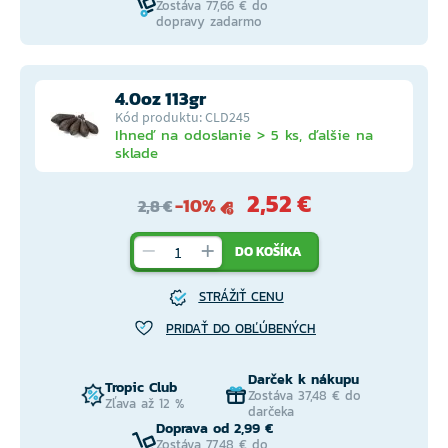
Zostáva 77,66 € do
dopravy zadarmo
4.0oz 113gr
Kód produktu: CLD245
Ihneď na odoslanie > 5 ks, ďalšie na
sklade
2,52 €
-10%
2,8 €
DO KOŠÍKA
STRÁŽIŤ CENU
PRIDAŤ DO OBĽÚBENÝCH
Darček k nákupu
Tropic Club
Zostáva 37,48 € do
Zľava až 12 %
darčeka
Doprava od 2,99 €
Zostáva 77,48 € do