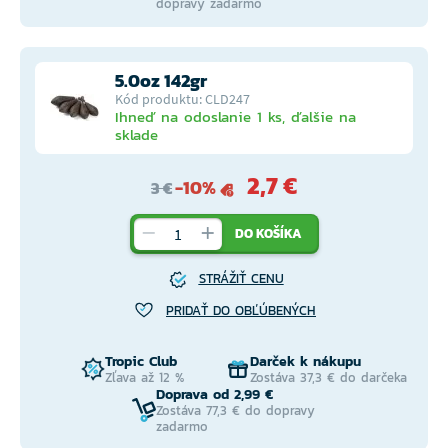
dopravy zadarmo
5.0oz 142gr
Kód produktu: CLD247
Ihneď na odoslanie 1 ks, ďalšie na
sklade
2,7 €
-10%
3 €
DO KOŠÍKA
STRÁŽIŤ CENU
PRIDAŤ DO OBĽÚBENÝCH
Tropic Club
Darček k nákupu
Zľava až 12 %
Zostáva 37,3 € do darčeka
Doprava od 2,99 €
Zostáva 77,3 € do dopravy
zadarmo