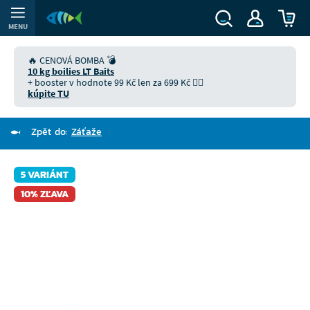
MENU
🔥 CENOVÁ BOMBA 💣
10 kg boilies LT Baits
+ booster v hodnote 99 Kč len za 699 Kč 👉🏻
kúpite TU
Zpět do:
Záťaže
5 VARIÁNT
10% ZĽAVA