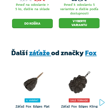
Ihneď na odoslanie >
Ihneď k odoslaniu 5
5 ks, ďalšie na sklade
variantov a ďalšie podľa
dostupnosti
VYBERTE
VARIANTU
Ďalší
záťaže
od značky
Fox
6 VARIÁNT
SALE TORNADO
Záťaž Fox Edges Flat
Záťaž Fox Edges Kling
Z