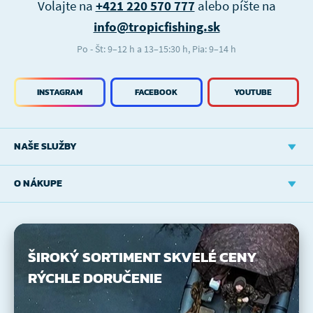
Volajte na
+421 220 570 777
alebo píšte na
info@tropicfishing.sk
Po - Št: 9–12 h a 13–15:30 h, Pia: 9–14 h
INSTAGRAM
FACEBOOK
YOUTUBE
NAŠE SLUŽBY
O NÁKUPE
ŠIROKÝ SORTIMENT
SKVELÉ CENY
RÝCHLE DORUČENIE