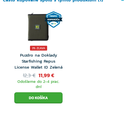
3% ZĽAVA
Puzdro na Doklady
Starfishing Repus
License Wallet ID Zelená
12,3 €
11,99 €
Odošleme do 2-4 prac.
dní