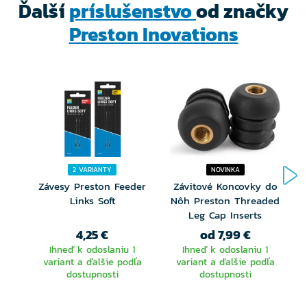
Ďalší
príslušenstvo
od značky
Preston Inovations
2 VARIANTY
NOVINKA
Závesy Preston Feeder
Závitové Koncovky do
T
Links Soft
Nôh Preston Threaded
Leg Cap Inserts
4,25 €
od 7,99 €
Ihneď k odoslaniu 1
Ihneď k odoslaniu 1
variant a ďalšie podľa
variant a ďalšie podľa
dostupnosti
dostupnosti