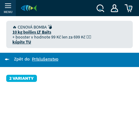
MENU
🔥 CENOVÁ BOMBA 💣
10 kg boilies LT Baits
+ booster v hodnote 99 Kč len za 699 Kč 👉🏻
kúpite TU
Zpět do:
Príslušenstvo
2 VARIANTY