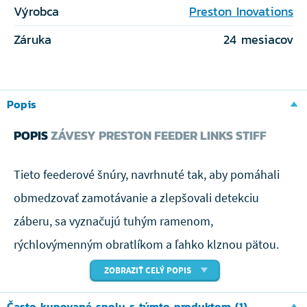
Výrobca
Preston Inovations
Záruka
24 mesiacov
Popis
POPIS
ZÁVESY PRESTON FEEDER LINKS STIFF
Tieto feederové šnúry, navrhnuté tak, aby pomáhali
obmedzovať zamotávanie a zlepšovali detekciu
záberu, sa vyznačujú tuhým ramenom,
rýchlovýmenným obratlíkom a ľahko klznou pätou.
ZOBRAZIŤ CELÝ POPIS
K dispozícii v dvoch dĺžkach 60 mm a 80 mm
Často kupované spolu s týmto produktom (1)