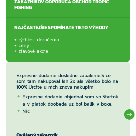
ZÁKAZNÍKOV ODPORÚČA OBCHOD TROPIC
FISHING
NAJČASTEJŠIE SPOMÍNATE TIETO VÝHODY
rýchlosť doručenia
ceny
zľavové akcie
Expresne dodanie dosledne zabalenie.Sice
som tam nakupoval len 2x ale všetko bolo na
100%.Urcite u nich znova nakupim
Expresne dodanie objednal som vo štvrtok
a v piatok doobeda uz bol balik v boxe.
Nic
Ověřený zákazník