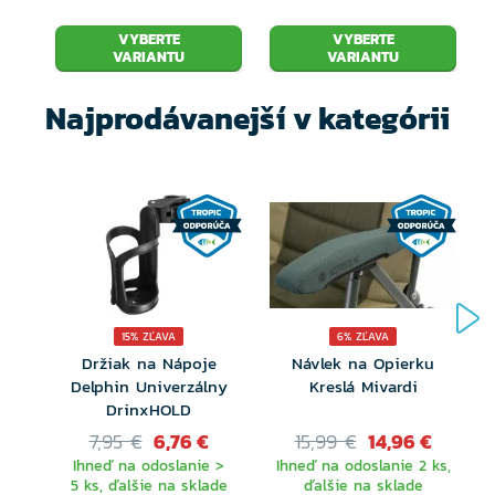
VYBERTE
VYBERTE
VARIANTU
VARIANTU
Najprodávanejší v kategórii
15% ZĽAVA
6% ZĽAVA
Držiak na Nápoje
Návlek na Opierku
Delphin Univerzálny
Kreslá Mivardi
DrinxHOLD
7,95 €
6,76 €
15,99 €
14,96 €
Ihneď na odoslanie >
Ihneď na odoslanie 2 ks,
5 ks, ďalšie na sklade
ďalšie na sklade