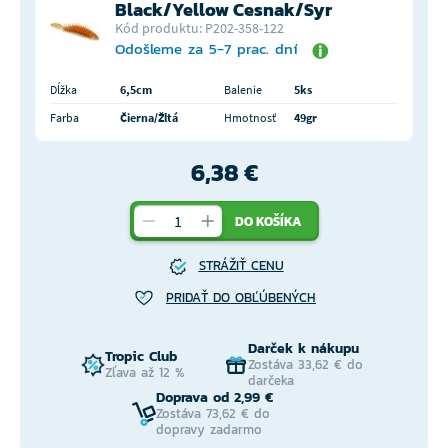
Black/Yellow Cesnak/Syr
Kód produktu: P202-358-122
Odošleme za 5-7 prac. dní
Dĺžka
6,5cm
Balenie
5ks
Farba
Čierna/Žltá
Hmotnosť
49gr
6,38 €
DO KOŠÍKA
STRÁŽIŤ CENU
PRIDAŤ DO OBĽÚBENÝCH
Darček k nákupu
Tropic Club
Zostáva 33,62 € do
Zľava až 12 %
darčeka
Doprava od 2,99 €
Zostáva 73,62 € do
dopravy zadarmo