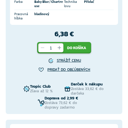
Farba
Baby Blue / Chartre
Technika
Přívlač
use
lovu
Pracovná
hladinový
hĺbka
6,38 €
DO KOŠÍKA
STRÁŽIŤ CENU
PRIDAŤ DO OBĽÚBENÝCH
Darček k nákupu
Tropic Club
Zostáva 33,62 € do
Zľava až 12 %
darčeka
Doprava od 2,99 €
Zostáva 73,62 € do
dopravy zadarmo