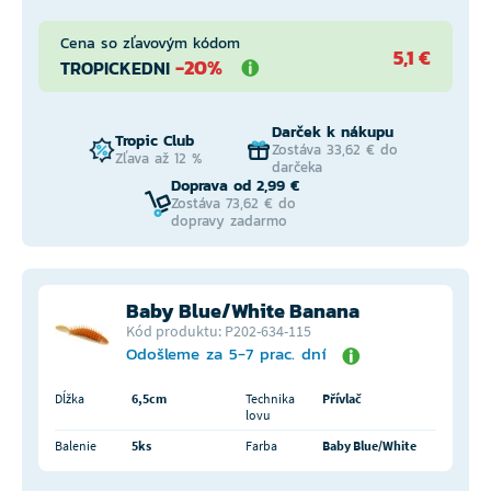
Cena so zľavovým kódom
5,1 €
-20%
TROPICKEDNI
Darček k nákupu
Tropic Club
Zostáva 33,62 € do
Zľava až 12 %
darčeka
Doprava od 2,99 €
Zostáva 73,62 € do
dopravy zadarmo
Baby Blue/White Banana
Kód produktu: P202-634-115
Odošleme za 5-7 prac. dní
Dĺžka
6,5cm
Technika
Přívlač
lovu
Balenie
5ks
Farba
Baby Blue/White