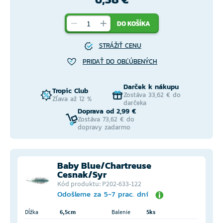
DO KOŠÍKA
STRÁŽIŤ CENU
PRIDAŤ DO OBĽÚBENÝCH
Darček k nákupu
Tropic Club
Zostáva 33,62 € do
Zľava až 12 %
darčeka
Doprava od 2,99 €
Zostáva 73,62 € do
dopravy zadarmo
Baby Blue/Chartreuse
Cesnak/Syr
Kód produktu: P202-633-122
Odošleme za 5-7 prac. dní
Dĺžka
6,5cm
Balenie
5ks