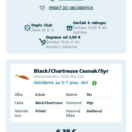
PRIDAŤ DO OBĽÚBENÝCH
Darček k nákupu
Tropic Club
Zostáva 33,62 € do
Zľava až 12 %
darčeka
Doprava od 2,99 €
Zostáva 73,62 € do
dopravy zadarmo
Black/Chartreuse Cesnak/Syr
Kód produktu: P202-563-122
Odošleme za 5-7 prac. dní
Dĺžka
6,5cm
Balenie
5ks
Farba
Black/Chartreuse
Hmotnosť
49gr
Technika
Prívlač
Pracovná
hladinový
lovu
hĺbka
6,38 €