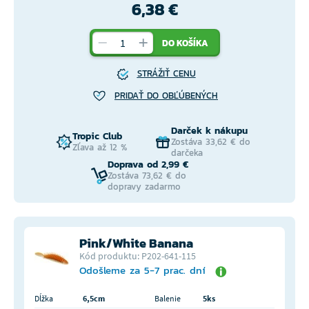
6,38 €
DO KOŠÍKA
STRÁŽIŤ CENU
PRIDAŤ DO OBĽÚBENÝCH
Darček k nákupu
Tropic Club
Zostáva 33,62 € do
Zľava až 12 %
darčeka
Doprava od 2,99 €
Zostáva 73,62 € do
dopravy zadarmo
Pink/White Banana
Kód produktu: P202-641-115
Odošleme za 5-7 prac. dní
Dĺžka
6,5cm
Balenie
5ks