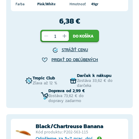
Farba
Pink/White
Hmotnosť
49gr
6,38 €
DO KOŠÍKA
STRÁŽIŤ CENU
PRIDAŤ DO OBĽÚBENÝCH
Darček k nákupu
Tropic Club
Zostáva 33,62 € do
Zľava až 12 %
darčeka
Doprava od 2,99 €
Zostáva 73,62 € do
dopravy zadarmo
Black/Chartreuse Banana
Kód produktu: P202-563-115
Odošleme za 5-7 prac. dní