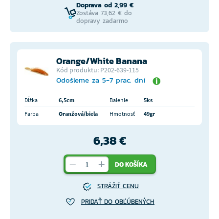
Doprava od 2,99 €
Zostáva 73,62 € do
dopravy zadarmo
Orange/White Banana
Kód produktu: P202-639-115
Odošleme za 5-7 prac. dní
Dĺžka
6,5cm
Balenie
5ks
Farba
Oranžová/biela
Hmotnosť
49gr
6,38 €
DO KOŠÍKA
STRÁŽIŤ CENU
PRIDAŤ DO OBĽÚBENÝCH