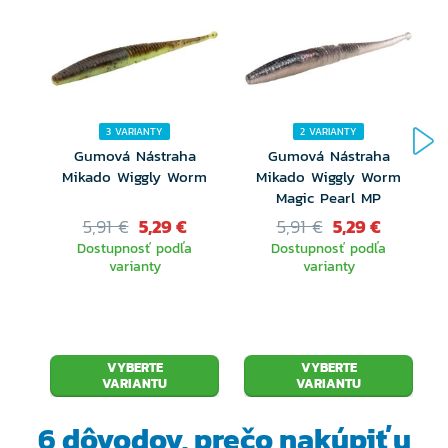
Variabilné možnosti nastraženia: volfrámová
jigová hlavička, čeburaška, chatterbait,
sbirolino
Napustený cesnakovým/syrovým alebo
3 VARIANTY
2 VARIANTY
banánovým dipom
Gumová Nástraha
Gumová Nástraha
1
Mikado Wiggly Worm
Mikado Wiggly Worm
Bez toxických ftalátov
Magic Pearl MP
5,91 €
5,29 €
5,91 €
5,29 €
Dostupné v 6 vysoko účinných farbách
Dostupnosť podľa
Dostupnosť podľa
varianty
varianty
VYBERTE
VYBERTE
VARIANTU
VARIANTU
6 dôvodov, prečo
nakúpiť u