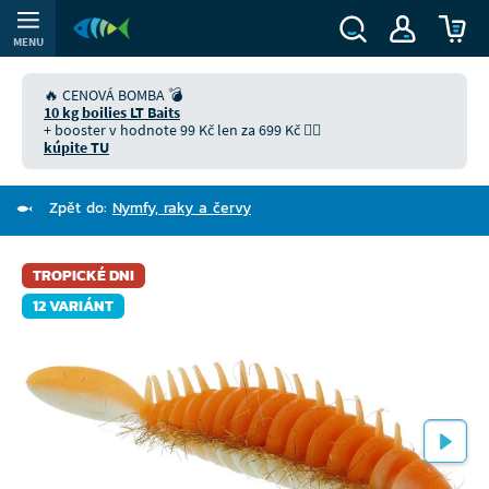
MENU
🔥 CENOVÁ BOMBA 💣
10 kg boilies LT Baits
+ booster v hodnote 99 Kč len za 699 Kč 👉🏻
kúpite TU
Zpět do:
Nymfy, raky a červy
TROPICKÉ DNI
12 VARIÁNT