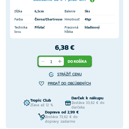
Dĺžka
6,5cm
Balenie
5ks
Farba
Čierna/Chartreuse
Hmotnosť
49gr
Technika
Přívlač
Pracovná
hladinový
lovu
hĺbka
6,38 €
DO KOŠÍKA
STRÁŽIŤ CENU
PRIDAŤ DO OBĽÚBENÝCH
Darček k nákupu
Tropic Club
Zostáva 33,62 € do
Zľava až 12 %
darčeka
Doprava od 2,99 €
Zostáva 73,62 € do
dopravy zadarmo