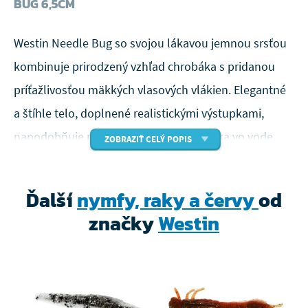
BUG 6,5CM
Westin Needle Bug so svojou lákavou jemnou srsťou
kombinuje prirodzený vzhľad chrobáka s pridanou
príťažlivosťou mäkkých vlasových vlákien. Elegantné
a štíhle telo, doplnené realistickými výstupkami,
napodobňuje prirodzený pohyb chrobáka vo vode,
ZOBRAZIŤ CELÝ POPIS
aby privádzalo pstruhy a ďalšie dravé ryby k
šialenstvu!
Ďalší
nymfy, raky a červy
od
Super mäkký plávajúci materiál umožňuje loviť touto
značky
Westin
nástrahou širokou škálou spôsobov. Veďte ho
trhanými pohybmi, rovnomerne priťahujte alebo len
nechajte ležať na dne.