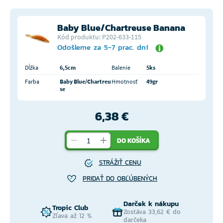
Baby Blue/Chartreuse Banana
Kód produktu: P202-633-115
Odošleme za 5-7 prac. dní
Dĺžka
6,5cm
Balenie
5ks
Farba
Baby Blue/Chartreu
Hmotnosť
49gr
se
6,38 €
DO KOŠÍKA
STRÁŽIŤ CENU
PRIDAŤ DO OBĽÚBENÝCH
Darček k nákupu
Tropic Club
Zostáva 33,62 € do
Zľava až 12 %
darčeka