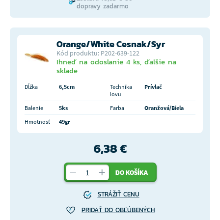
dopravy zadarmo
Orange/White Cesnak/Syr
Kód produktu: P202-639-122
Ihneď na odoslanie 4 ks, ďalšie na
sklade
Dĺžka
6,5cm
Technika
Prívlač
lovu
Balenie
5ks
Farba
Oranžová/Biela
Hmotnosť
49gr
6,38 €
DO KOŠÍKA
STRÁŽIŤ CENU
PRIDAŤ DO OBĽÚBENÝCH