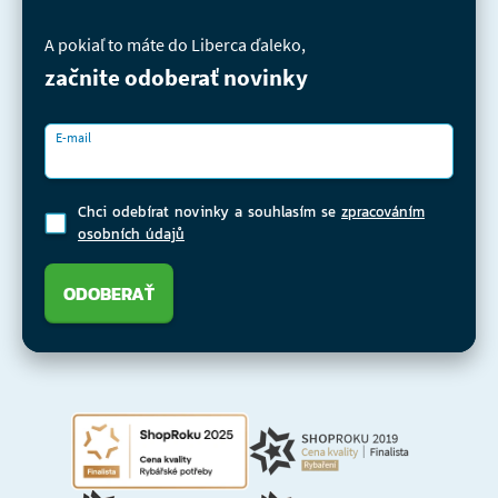
A pokiaľ to máte do Liberca ďaleko,
začnite odoberať novinky
E-mail
Chci odebírat novinky a souhlasím se
zpracováním
osobních údajů
ODOBERAŤ