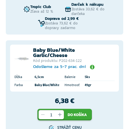
Darček k nákupu
Tropic Club
Zostáva 33,62 € do
Zľava až 12 %
darčeka
Doprava od 2,99 €
Zostáva 73,62 € do
dopravy zadarmo
Baby Blue/White
Garlic/Cheese
Kód produktu: P202-634-122
Odošleme za 5-7 prac. dní
Dĺžka
6,5cm
Balenie
5ks
Farba
Baby Blue/White
Hmotnosť
49gr
6,38 €
DO KOŠÍKA
STRÁŽIŤ CENU