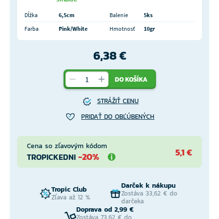
Dĺžka
6,5cm
Balenie
5ks
Farba
Pink/White
Hmotnosť
10gr
6,38 €
DO KOŠÍKA
STRÁŽIŤ CENU
PRIDAŤ DO OBĽÚBENÝCH
Cena so zľavovým kódom
5,1 €
-20%
TROPICKEDNI
Darček k nákupu
Tropic Club
Zostáva 33,62 € do
Zľava až 12 %
darčeka
Doprava od 2,99 €
Zostáva 73,62 € do