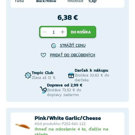
Farba
Black/Yellow
Hmotnosť
9,8gr
6,38 €
DO KOŠÍKA
STRÁŽIŤ CENU
PRIDAŤ DO OBĽÚBENÝCH
Darček k nákupu
Tropic Club
Zostáva 33,62 € do
Zľava až 12 %
darčeka
Doprava od 2,99 €
Zostáva 73,62 € do
dopravy zadarmo
Pink/White Garlic/Cheese
Kód produktu: P202-641-122
Ihneď na odoslanie 4 ks, ďalšie na
sklade