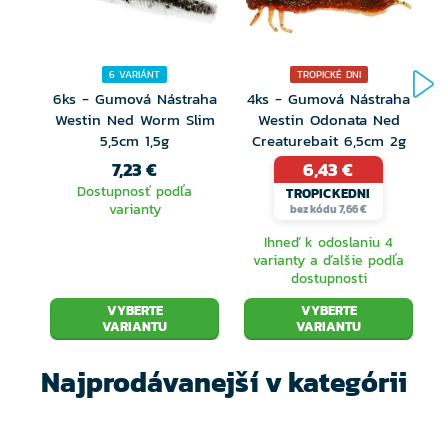
Túto všestrannú nástrahu je možné použiť na
volfrámových jigových hlavičkách, s čeburaškou,
6 VARIÁNT
TROPICKÉ DNI
pstruhovým chatterbaitom alebo sbirolinom –
6ks - Gumová Nástraha
4ks - Gumová Nástraha
možnosti nastraženia sú nekonečné!
Westin Ned Worm Slim
Westin Odonata Ned
5,5cm 1,5g
Creaturebait 6,5cm 2g
Napustený cesnakovým/syrovým alebo banánovým
7,23 €
6,43 €
dipom, dvoma najlepšími pstruhovými atraktormi
Dostupnosť podľa
TROPICKEDNI
varianty
bez kódu 7,66 €
všetkých čias, a dostupný v šiestich vysoko účinných
Ihneď k odoslaniu 4
farbách. Bez toxických ftalátov.
varianty a ďalšie podľa
dostupnosti
Silné UV farby
VYBERTE
VYBERTE
VARIANTU
VARIANTU
Ideálne pre pstruhové trút area a put & take
Najprodávanejší v kategórii
revíry
Super mäkký plávajúci materiál