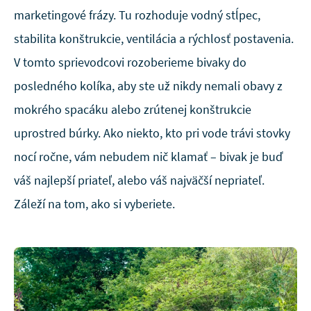
marketingové frázy. Tu rozhoduje vodný stĺpec,
stabilita konštrukcie, ventilácia a rýchlosť postavenia.
V tomto sprievodcovi rozoberieme bivaky do
posledného kolíka, aby ste už nikdy nemali obavy z
mokrého spacáku alebo zrútenej konštrukcie
uprostred búrky. Ako niekto, kto pri vode trávi stovky
nocí ročne, vám nebudem nič klamať – bivak je buď
váš najlepší priateľ, alebo váš najväčší nepriateľ.
Záleží na tom, ako si vyberiete.