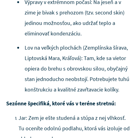
Výpravy v extrémnom počasí: Na jeseň a v
zime je bivak s prehozom (tzv. second skin)
jedinou možnosťou, ako udržať teplo a
eliminovať kondenzáciu.
Lov na veľkých plochách (Zemplínska šírava,
Liptovská Mara, Kráľová): Tam, kde sa vietor
opiera do brehu s obrovskou silou, obyčajný
stan jednoducho neobstojí. Potrebujete tuhú
konštrukciu a kvalitné zavŕtavacie kolíky.
Sezónne špecifiká, ktoré vás v teréne stretnú:
Jar: Zem je ešte studená a stúpa z nej vlhkosť.
Tu oceníte odolnú podlahu, ktorá vás izoluje od