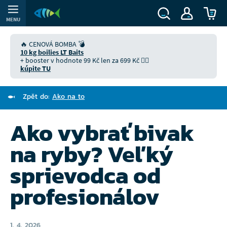
MENU
🔥 CENOVÁ BOMBA 💣
10 kg boilies LT Baits
+ booster v hodnote 99 Kč len za 699 Kč 👉🏻
kúpite TU
Zpět do:
Ako na to
Ako vybrať bivak
na ryby? Veľký
sprievodca od
profesionálov
1. 4. 2026