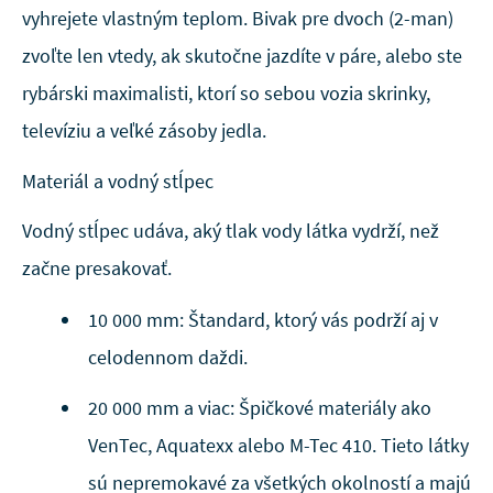
vyhrejete vlastným teplom. Bivak pre dvoch (2-man)
zvoľte len vtedy, ak skutočne jazdíte v páre, alebo ste
rybárski maximalisti, ktorí so sebou vozia skrinky,
televíziu a veľké zásoby jedla.
Materiál a vodný stĺpec
Vodný stĺpec udáva, aký tlak vody látka vydrží, než
začne presakovať.
10 000 mm: Štandard, ktorý vás podrží aj v
celodennom daždi.
20 000 mm a viac: Špičkové materiály ako
VenTec, Aquatexx alebo M-Tec 410. Tieto látky
sú nepremokavé za všetkých okolností a majú