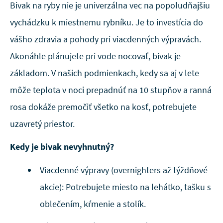
Bivak na ryby nie je univerzálna vec na popoludňajšiu
vychádzku k miestnemu rybníku. Je to investícia do
vášho zdravia a pohody pri viacdenných výpravách.
Akonáhle plánujete pri vode nocovať, bivak je
základom. V našich podmienkach, kedy sa aj v lete
môže teplota v noci prepadnúť na 10 stupňov a ranná
rosa dokáže premočiť všetko na kosť, potrebujete
uzavretý priestor.
Kedy je bivak nevyhnutný?
Viacdenné výpravy (overnighters až týždňové
akcie): Potrebujete miesto na lehátko, tašku s
oblečením, kŕmenie a stolík.