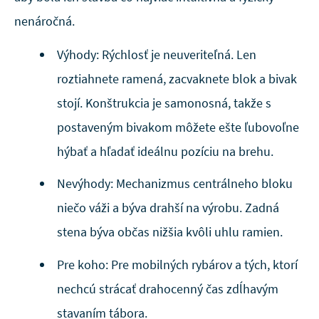
nenáročná.
Výhody: Rýchlosť je neuveriteľná. Len
roztiahnete ramená, zacvaknete blok a bivak
stojí. Konštrukcia je samonosná, takže s
postaveným bivakom môžete ešte ľubovoľne
hýbať a hľadať ideálnu pozíciu na brehu.
Nevýhody: Mechanizmus centrálneho bloku
niečo váži a býva drahší na výrobu. Zadná
stena býva občas nižšia kvôli uhlu ramien.
Pre koho: Pre mobilných rybárov a tých, ktorí
nechcú strácať drahocenný čas zdĺhavým
stavaním tábora.