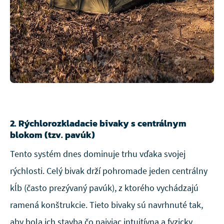
2. Rýchlorozkladacie bivaky s centrálnym
blokom (tzv. pavúk)
Tento systém dnes dominuje trhu vďaka svojej
rýchlosti. Celý bivak drží pohromade jeden centrálny
kĺb (často prezývaný pavúk), z ktorého vychádzajú
ramená konštrukcie. Tieto bivaky sú navrhnuté tak,
aby bola ich stavba čo najviac intuitívna a fyzicky