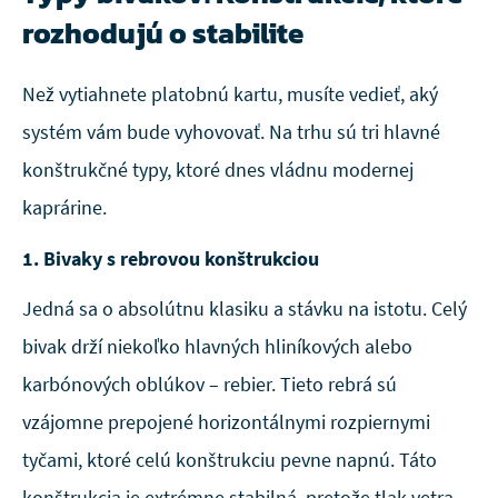
rozhodujú o stabilite
Než vytiahnete platobnú kartu, musíte vedieť, aký
systém vám bude vyhovovať. Na trhu sú tri hlavné
konštrukčné typy, ktoré dnes vládnu modernej
kaprárine.
1. Bivaky s rebrovou konštrukciou
Jedná sa o absolútnu klasiku a stávku na istotu. Celý
bivak drží niekoľko hlavných hliníkových alebo
karbónových oblúkov – rebier. Tieto rebrá sú
vzájomne prepojené horizontálnymi rozpiernymi
tyčami, ktoré celú konštrukciu pevne napnú. Táto
konštrukcia je extrémne stabilná, pretože tlak vetra