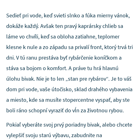
Sedieť pri vode, keď svieti slnko a fúka mierny vánok,
dokáže každý. Avšak ten pravý kaprársky chlieb sa
láme vo chvíli, keď sa obloha zatiahne, teplomer
klesne k nule a zo západu sa privalí front, ktorý trvá tri
dni. V tú ranu prestáva byť rybárčenie koníčkom a
stáva sa bojom o komfort. A práve tu hrá hlavnú
úlohu bivak. Nie je to len „stan pre rybárov“. Je to váš
dom pri vode, vaše útočisko, sklad drahého vybavenia
a miesto, kde sa musíte stopercentne vyspať, aby ste
boli ráno schopní vyraziť do vĺn za životnou rybou.
Pokiaľ vyberáte svoj prvý poriadny bivak, alebo chcete
vylepšiť svoju starú výbavu, zabudnite na