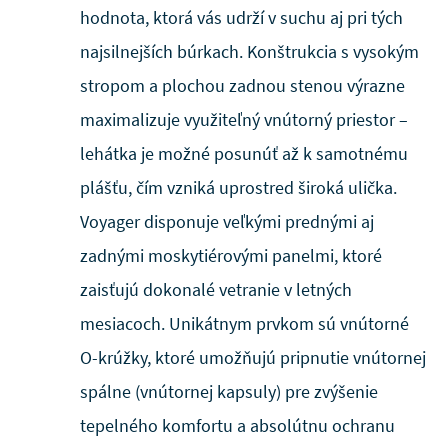
hodnota, ktorá vás udrží v suchu aj pri tých
najsilnejších búrkach. Konštrukcia s vysokým
stropom a plochou zadnou stenou výrazne
maximalizuje využiteľný vnútorný priestor –
lehátka je možné posunúť až k samotnému
plášťu, čím vzniká uprostred široká ulička.
Voyager disponuje veľkými prednými aj
zadnými moskytiérovými panelmi, ktoré
zaisťujú dokonalé vetranie v letných
mesiacoch. Unikátnym prvkom sú vnútorné
O-krúžky, ktoré umožňujú pripnutie vnútornej
spálne (vnútornej kapsuly) pre zvýšenie
tepelného komfortu a absolútnu ochranu