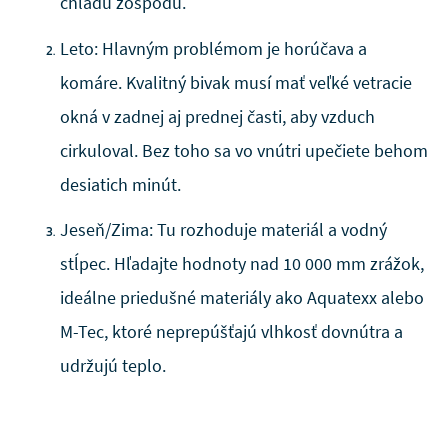
chladu zospodu.
Leto: Hlavným problémom je horúčava a
komáre. Kvalitný bivak musí mať veľké vetracie
okná v zadnej aj prednej časti, aby vzduch
cirkuloval. Bez toho sa vo vnútri upečiete behom
desiatich minút.
Jeseň/Zima: Tu rozhoduje materiál a vodný
stĺpec. Hľadajte hodnoty nad 10 000 mm zrážok,
ideálne priedušné materiály ako Aquatexx alebo
M-Tec, ktoré neprepúšťajú vlhkosť dovnútra a
udržujú teplo.