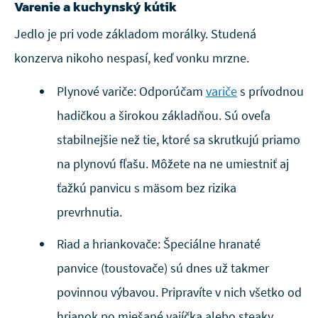
Varenie a kuchynský kútik
Jedlo je pri vode základom morálky. Studená
konzerva nikoho nespasí, keď vonku mrzne.
Plynové variče: Odporúčam
variče
s prívodnou
hadičkou a širokou základňou. Sú oveľa
stabilnejšie než tie, ktoré sa skrutkujú priamo
na plynovú fľašu. Môžete na ne umiestniť aj
ťažkú panvicu s mäsom bez rizika
prevrhnutia.
Riad a hriankovače: Špeciálne hranaté
panvice (toustovače) sú dnes už takmer
povinnou výbavou. Pripravíte v nich všetko od
hrianok po miešané vajíčka alebo steaky.