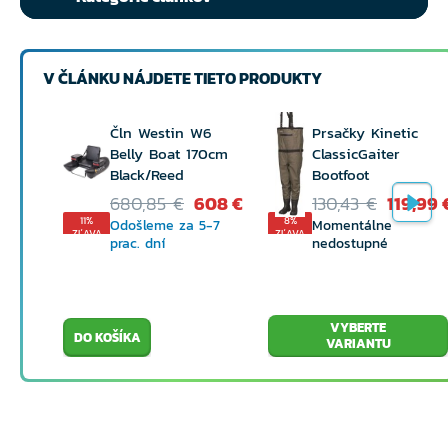
V ČLÁNKU NÁJDETE TIETO PRODUKTY
Čln Westin W6
Prsačky Kinetic
Belly Boat 170cm
ClassicGaiter
Black/Reed
Bootfoot
680,85 €
608 €
130,43 €
119,99 
11%
8%
Odošleme za 5-7
Momentálne
ZĽAVA
ZĽAVA
prac. dní
nedostupné
VYBERTE
VARIANTU