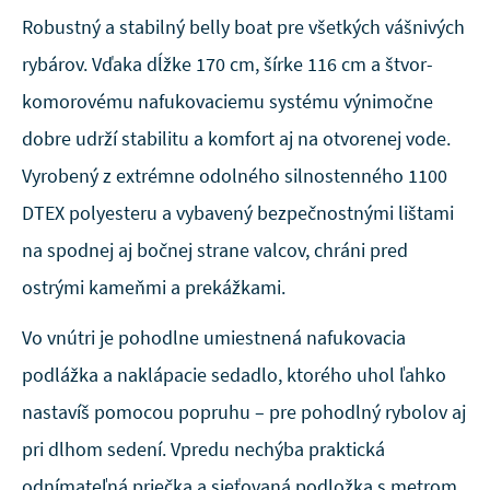
Robustný a stabilný belly boat pre všetkých vášnivých
rybárov. Vďaka dĺžke 170 cm, šírke 116 cm a štvor­
komorovému nafukovaciemu systému výnimočne
dobre udrží stabilitu a komfort aj na otvorenej vode.
Vyrobený z extrémne odolného silnostenného 1100
DTEX polyesteru a vybavený bezpečnostnými lištami
na spodnej aj bočnej strane valcov, chráni pred
ostrými kameňmi a prekážkami.
Vo vnútri je pohodlne umiestnená nafukovacia
podlážka a naklápacie sedadlo, ktorého uhol ľahko
nastavíš pomocou popruhu – pre pohodlný rybolov aj
pri dlhom sedení. Vpredu nechýba praktická
odnímateľná priečka a sieťovaná podložka s metrom