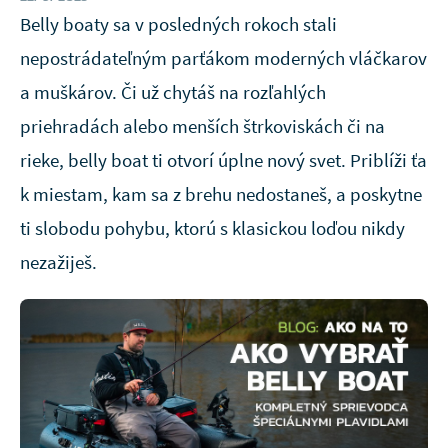
Belly boaty sa v posledných rokoch stali
nepostrádateľným parťákom moderných vláčkarov
a muškárov. Či už chytáš na rozľahlých
priehradách alebo menších štrkoviskách či na
rieke, belly boat ti otvorí úplne nový svet. Priblíži ťa
k miestam, kam sa z brehu nedostaneš, a poskytne
ti slobodu pohybu, ktorú s klasickou loďou nikdy
nezažiješ.