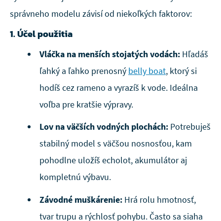
správneho modelu závisí od niekoľkých faktorov:
1. Účel použitia
Vláčka na menších stojatých vodách:
Hľadáš
ľahký a ľahko prenosný
belly boat
, ktorý si
hodíš cez rameno a vyrazíš k vode. Ideálna
voľba pre kratšie výpravy.
Lov na väčších vodných plochách:
Potrebuješ
stabilný model s väčšou nosnosťou, kam
pohodlne uložíš echolot, akumulátor aj
kompletnú výbavu.
Závodné muškárenie:
Hrá rolu hmotnosť,
tvar trupu a rýchlosť pohybu. Často sa siaha