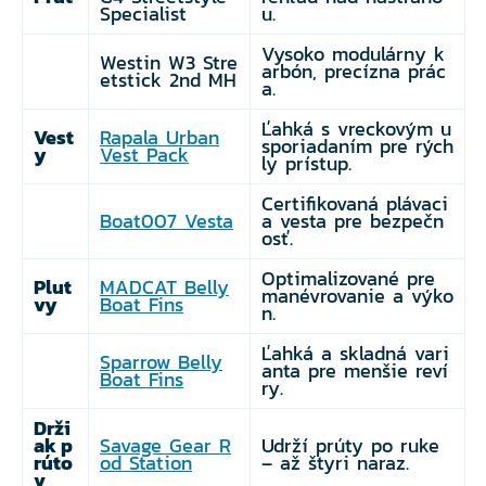
Specialist
u.
Vysoko modulárny k
Westin W3 Stre
arbón, precízna prác
etstick 2nd MH
a.
Ľahká s vreckovým u
Vest
Rapala Urban
sporiadaním pre rých
y
Vest Pack
ly prístup.
Certifikovaná plávaci
Boat007 Vesta
a vesta pre bezpečn
osť.
Optimalizované pre
Plut
MADCAT Belly
manévrovanie a výko
vy
Boat Fins
n.
Ľahká a skladná vari
Sparrow Belly
anta pre menšie reví
Boat Fins
ry.
Drži
ak p
Savage Gear R
Udrží prúty po ruke
rúto
od Station
– až štyri naraz.
v