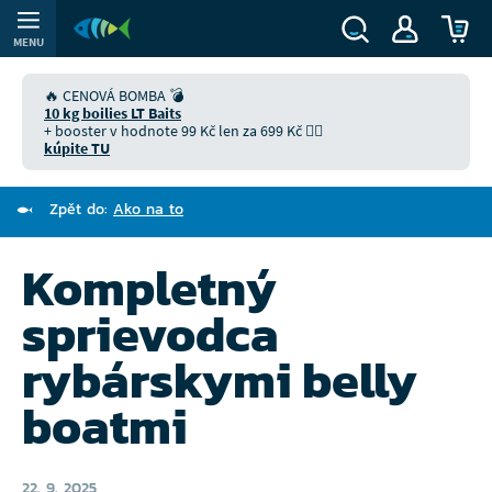
MENU
🔥 CENOVÁ BOMBA 💣
10 kg boilies LT Baits
+ booster v hodnote 99 Kč len za 699 Kč 👉🏻
kúpite TU
Zpět do:
Ako na to
Kompletný
sprievodca
rybárskymi belly
boatmi
22. 9. 2025