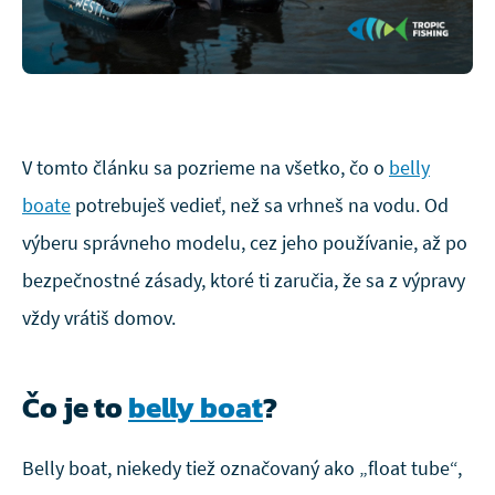
V tomto článku sa pozrieme na všetko, čo o
belly
boate
potrebuješ vedieť, než sa vrhneš na vodu. Od
výberu správneho modelu, cez jeho používanie, až po
bezpečnostné zásady, ktoré ti zaručia, že sa z výpravy
vždy vrátiš domov.
Čo je to
belly boat
?
Belly boat, niekedy tiež označovaný ako „float tube“,