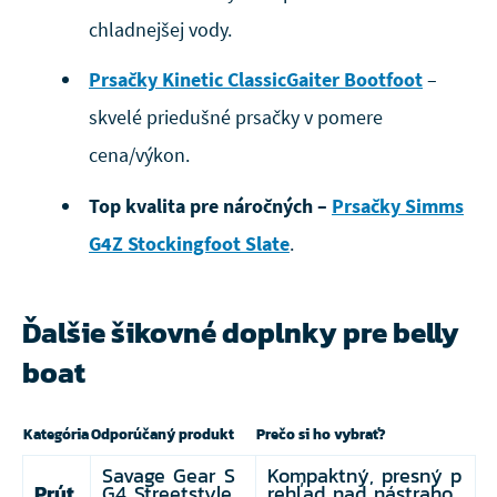
chladnejšej vody.
Prsačky Kinetic ClassicGaiter Bootfoot
–
skvelé priedušné prsačky v pomere
cena/výkon.
Top kvalita pre náročných –
Prsačky Simms
G4Z Stockingfoot Slate
.
Ďalšie šikovné doplnky pre belly
boat
Kategória
Odporúčaný produkt
Prečo si ho vybrať?
Savage Gear S
Kompaktný, presný p
Prút
G4 Streetstyle
rehľad nad nástraho