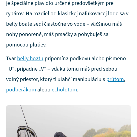
je špeciálne plavidlo určené predovšetkým pre
rybárov. Na rozdiel od klasickej nafukovacej lode sa v
belly boate sedí čiastočne vo vode – väčšinou máš
nohy ponorené, máš prsačky a pohybuješ sa
pomocou plutiev.
Tvar
belly boatu
pripomína podkovu alebo písmeno
„U“, prípadne „V“ – vďaka tomu máš pred sebou
voľný priestor, ktorý ti uľahčí manipuláciu s
prútom
,
podberákom
alebo
echolotom
.