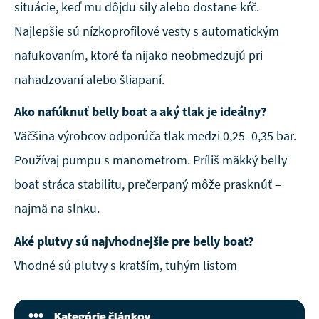
situácie, keď mu dôjdu sily alebo dostane kŕč.
Najlepšie sú nízkoprofilové vesty s automatickým
nafukovaním, ktoré ťa nijako neobmedzujú pri
nahadzovaní alebo šliapaní.
Ako nafúknuť belly boat a aký tlak je ideálny?
Väčšina výrobcov odporúča tlak medzi 0,25–0,35 bar.
Používaj pumpu s manometrom. Príliš mäkký belly
boat stráca stabilitu, prečerpaný môže prasknúť –
najmä na slnku.
Aké plutvy sú najvhodnejšie pre belly boat?
Vhodné sú plutvy s kratším, tuhým listom
Kategórie článkov