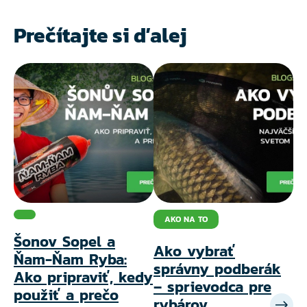
Prečítajte si ďalej
AKO NA TO
Šonov Sopel a
Ako vybrať
Ja
Ňam-Ňam Ryba:
správny podberák
N
Ako pripraviť, kedy
– sprievodca pre
n
použiť a prečo
rybárov
k