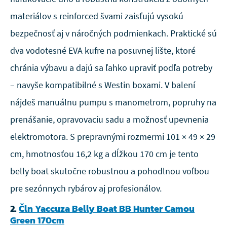
materiálov s reinforced švami zaisťujú vysokú
bezpečnosť aj v náročných podmienkach. Praktické sú
dva vodotesné EVA kufre na posuvnej lište, ktoré
chránia výbavu a dajú sa ľahko upraviť podľa potreby
– navyše kompatibilné s Westin boxami. V balení
nájdeš manuálnu pumpu s manometrom, popruhy na
prenášanie, opravovaciu sadu a možnosť upevnenia
elektromotora. S prepravnými rozmermi 101 × 49 × 29
cm, hmotnosťou 16,2 kg a dĺžkou 170 cm je tento
belly boat skutočne robustnou a pohodlnou voľbou
pre sezónnych rybárov aj profesionálov.
2.
Čln Yaccuza Belly Boat BB Hunter Camou
Green 170cm