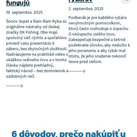
fungujú
2. septembra 2025
29
19. septembra 2025
Podberák je pre každého rybára
Nev
Šonov Sopel a Ňam-Ňam Ryba sú
nevyhnutným pomocníkom,
pre
originálne nástrahy od českej
ktorý často rozhoduje o úspechu
na 
značky DK Fishing. Obe majú
či neúspechu celého lovu.
pod
spoločný cieľ: rýchlo a spoľahlivo
Zabezpečuje bezpečné a šetrné
rýb
priviesť vašu prezentáciu k
podebratie úlovku, aby nedošlo k
na 
záberu, bez zbytočných zložitostí.
jeho poraneniu a aby rybár mal
Nadväzujeme na praktické video s
istotu, že jeho snaženie nekončí
ukážkou reálneho lovu a v tomto
tesne pred cieľom.
článku nájdete prehľadný,
faktický návod – bez domnienok a
ozdobných rečí.
6 dôvodov, prečo
nakúpiť u