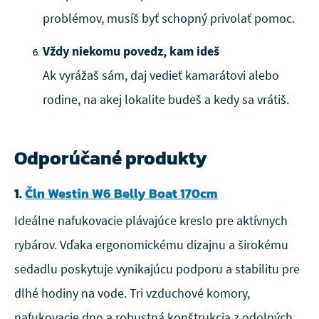
problémov, musíš byť schopný privolať pomoc.
Vždy niekomu povedz, kam ideš
Ak vyrážaš sám, daj vedieť kamarátovi alebo
rodine, na akej lokalite budeš a kedy sa vrátiš.
Odporúčané produkty
1.
Čln Westin W6 Belly Boat 170cm
Ideálne nafukovacie plávajúce kreslo pre aktívnych
rybárov. Vďaka ergonomickému dizajnu a širokému
sedadlu poskytuje vynikajúcu podporu a stabilitu pre
dlhé hodiny na vode. Tri vzduchové komory,
nafukovacie dno a robustná konštrukcia z odolných