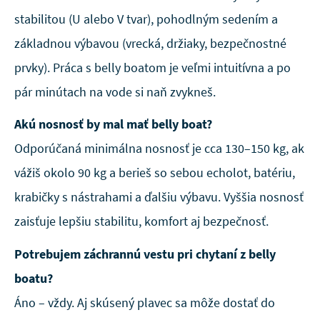
stabilitou (U alebo V tvar), pohodlným sedením a
základnou výbavou (vrecká, držiaky, bezpečnostné
prvky). Práca s belly boatom je veľmi intuitívna a po
pár minútach na vode si naň zvykneš.
Akú nosnosť by mal mať belly boat?
Odporúčaná minimálna nosnosť je cca 130–150 kg, ak
vážiš okolo 90 kg a berieš so sebou echolot, batériu,
krabičky s nástrahami a ďalšiu výbavu. Vyššia nosnosť
zaisťuje lepšiu stabilitu, komfort aj bezpečnosť.
Potrebujem záchrannú vestu pri chytaní z belly
boatu?
Áno – vždy. Aj skúsený plavec sa môže dostať do