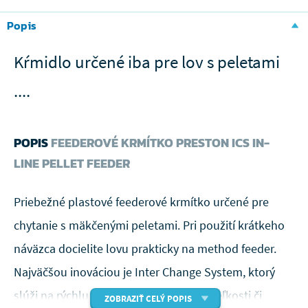
Popis
Kŕmidlo určené iba pre lov s peletami
....
POPIS
FEEDEROVÉ KRMÍTKO PRESTON ICS IN-
LINE PELLET FEEDER
Priebežné plastové feederové krmítko určené pre
chytanie s mäkčenými peletami. Pri použití krátkeho
náväzca docielite lovu prakticky na method feeder.
Najväčšou inováciou je Inter Change System, ktorý
slúži na rýchlu výmenu kŕmidla rôzne veľkosti či
ZOBRAZIŤ CELÝ POPIS