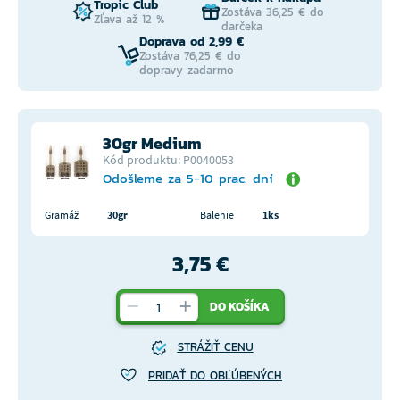
Tropic Club
Zostáva 36,25 € do
Zľava až 12 %
darčeka
Doprava od 2,99 €
Zostáva 76,25 € do
dopravy zadarmo
30gr Medium
Kód produktu: P0040053
Odošleme za 5-10 prac. dní
Gramáž
30gr
Balenie
1ks
3,75 €
DO KOŠÍKA
STRÁŽIŤ CENU
PRIDAŤ DO OBĽÚBENÝCH