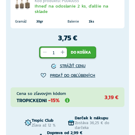
Kód produktu: P0040055
Ihneď na odoslanie 2 ks, ďalšie na
sklade
Gramáž
30gr
Balenie
1ks
3,75 €
DO KOŠÍKA
STRÁŽIŤ CENU
PRIDAŤ DO OBĽÚBENÝCH
Cena so zľavovým kódom
3,19 €
-15%
TROPICKEDNI
Darček k nákupu
Tropic Club
Zostáva 36,25 € do
Zľava až 12 %
darčeka
Doprava od 2,99 €