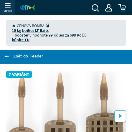
MENU
🔥 CENOVÁ BOMBA 💣
10 kg boilies LT Baits
+ booster v hodnote 99 Kč len za 699 Kč 👉🏻
kúpite TU
Zpět do:
Feeder
7 VARIÁNT