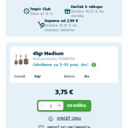
Darček k nákupu
Tropic Club
Zostáva 36,25 € do
Zľava až 12 %
darčeka
Doprava od 2,99 €
Zostáva 76,25 € do
dopravy zadarmo
45gr Medium
Kód produktu: P0040054
Odošleme za 5-10 prac. dní
Gramáž
45gr
Balenie
1ks
3,75 €
DO KOŠÍKA
STRÁŽIŤ CENU
PRIDAŤ DO OBĽÚBENÝCH