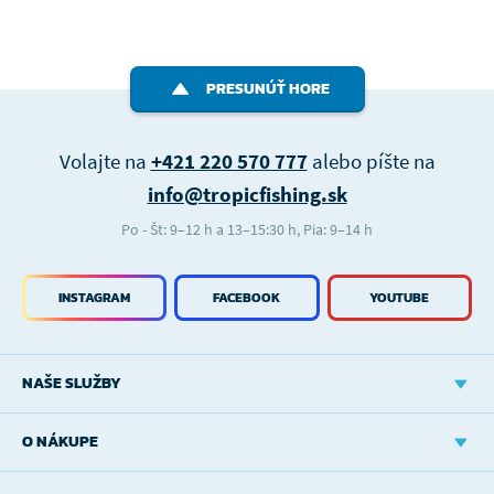
PRESUNÚŤ HORE
Volajte na
+421 220 570 777
alebo píšte na
info@tropicfishing.sk
Po - Št: 9–12 h a 13–15:30 h, Pia: 9–14 h
INSTAGRAM
FACEBOOK
YOUTUBE
NAŠE SLUŽBY
O NÁKUPE