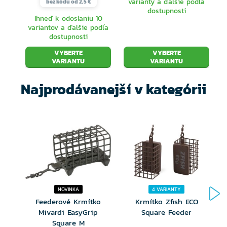
varianty a ďalšie podľa
bez kódu od 2,5 €
dostupnosti
Ihneď k odoslaniu 10
variantov a ďalšie podľa
dostupnosti
VYBERTE
VYBERTE
VARIANTU
VARIANTU
Najprodávanejší v kategórii
NOVINKA
4 VARIANTY
Feederové Krmítko
Krmítko Zfish ECO
Mivardi EasyGrip
Square Feeder
Square M