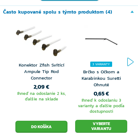
gramáže. Ďalšie veľkou výhodou je možnosť
Často kupované spolu s týmto produktom (4)
demontáže kŕmidla pri preprave prútov.
Konektor Zfish Svítící
3 VARIANTY
Ampule Tip Rod
Brčko s Očkom a
Connector
P
Karabinkou Suretti
Ohnuté
2,09 €
0,65 €
Ihneď na odoslanie 2 ks,
ďalšie na sklade
Ihneď k odoslaniu 3
varianty a ďalšie podľa
dostupnosti
VYBERTE
VARIANTU