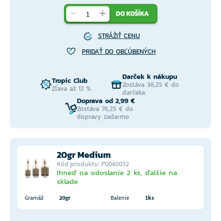
DO KOŠÍKA
STRÁŽIŤ CENU
PRIDAŤ DO OBĽÚBENÝCH
Darček k nákupu
Tropic Club
Zostáva 36,25 € do
Zľava až 12 %
darčeka
Doprava od 2,99 €
Zostáva 76,25 € do
dopravy zadarmo
20gr Medium
Kód produktu: P0040052
Ihneď na odoslanie 2 ks, ďalšie na
sklade
Gramáž
20gr
Balenie
1ks