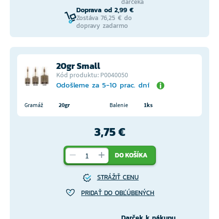
darčeka
Doprava od 2,99 €
Zostáva 76,25 € do
dopravy zadarmo
20gr Small
Kód produktu: P0040050
Odošleme za 5-10 prac. dní
Gramáž
20gr
Balenie
1ks
3,75 €
DO KOŠÍKA
STRÁŽIŤ CENU
PRIDAŤ DO OBĽÚBENÝCH
Darček k nákupu