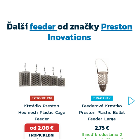
Ďalší
feeder
od značky
Preston
Inovations
TROPICKÉ DNI
2 VARIANTY
Kŕmidlo Preston
Feederové Krmítko
Hexmesh Plastic Cage
Preston Plastic Bullet
Feeder
Feeder Large
od 2,08 €
2,75 €
Ihneď k odoslaniu 2
TROPICKEDNI