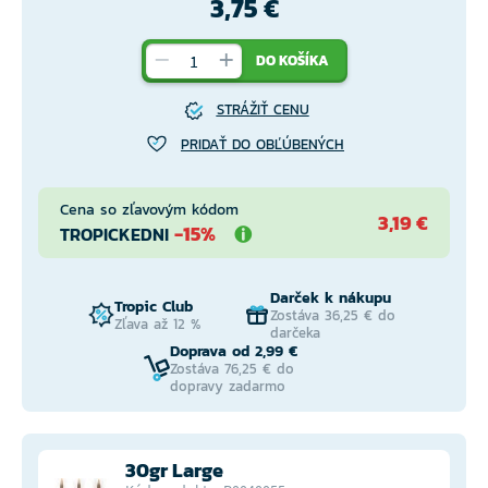
3,75 €
DO KOŠÍKA
STRÁŽIŤ CENU
PRIDAŤ DO OBĽÚBENÝCH
Cena so zľavovým kódom
3,19 €
-15%
TROPICKEDNI
Darček k nákupu
Tropic Club
Zostáva 36,25 € do
Zľava až 12 %
darčeka
Doprava od 2,99 €
Zostáva 76,25 € do
dopravy zadarmo
30gr Large