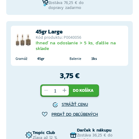
Zostáva 76,25 € do
dopravy zadarmo
45gr Large
Kód produktu: P0040056
Ihneď na odoslanie > 5 ks, ďalšie na
sklade
Gramáž
45gr
Balenie
1ks
3,75 €
DO KOŠÍKA
STRÁŽIŤ CENU
PRIDAŤ DO OBĽÚBENÝCH
Darček k nákupu
Tropic Club
Zostáva 36,25 € do
Zľava až 12 %