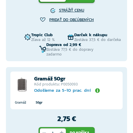
STRÁŽIŤ CENU
PRIDAŤ DO OBĽÚBENÝCH
Tropic Club
Darček k nákupu
Zľava až 12 %
Zostáva 37,5 € do darčeka
Doprava od 2,99 €
Zostáva 77,5 € do dopravy
zadarmo
Gramáž 50gr
Kód produktu: P0050093
Odošleme za 5-10 prac. dní
Gramáž
50gr
2,75 €
DO KOŠÍKA