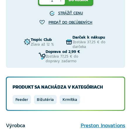
STRÁŽIŤ CENU
PRIDAŤ DO OBĽÚBENÝCH
Darček k nákupu
Tropic Club
Zostáva 37,25 € do
Zľava až 12 %
darčeka
Doprava od 2,99 €
Zostáva 77,25 € do
dopravy zadarmo
PRODUKT SA NACHÁDZA V KATEGÓRIACH
Feeder
Bižutéria
Krmítka
Výrobca
Preston Inovations