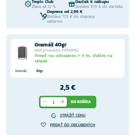
Tropic Club
Darček k nákupu
Zľava až 12 %
Zostáva 37,5 € do darčeka
Doprava od 2,99 €
Zostáva 77,5 € do dopravy
zadarmo
Gramáž 40gr
Kód produktu: P0050092
Ihneď na odoslanie > 5 ks, ďalšie na
sklade
Gramáž
40gr
2,5 €
DO KOŠÍKA
STRÁŽIŤ CENU
PRIDAŤ DO OBĽÚBENÝCH