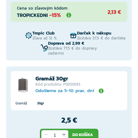
Cena so zľavovým kódom
2,13 €
-15%
TROPICKEDNI
Tropic Club
Darček k nákupu
Zľava až 12 %
Zostáva 37,5 € do darčeka
Doprava od 2,99 €
Zostáva 77,5 € do dopravy
zadarmo
Gramáž 30gr
Kód produktu: P0050091
Odošleme za 5-10 prac. dní
Gramáž
30gr
2,5 €
DO KOŠÍKA