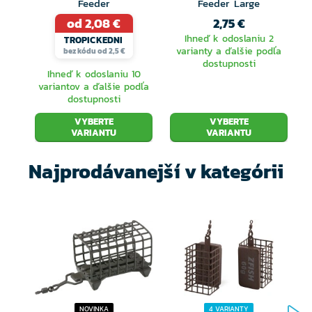
Feeder
Feeder Large
od 2,08 €
2,75 €
Ihneď k odoslaniu 2
TROPICKEDNI
varianty a ďalšie podľa
bez kódu od 2,5 €
dostupnosti
Ihneď k odoslaniu 10
variantov a ďalšie podľa
dostupnosti
VYBERTE
VYBERTE
VARIANTU
VARIANTU
Najprodávanejší v kategórii
NOVINKA
4 VARIANTY