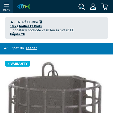
MENU
🔥 CENOVÁ BOMBA 💣
10 kg boilies LT Baits
+ booster v hodnote 99 Kč len za 699 Kč 👉🏻
kúpite TU
Zpět do:
Feeder
4 VARIANTY