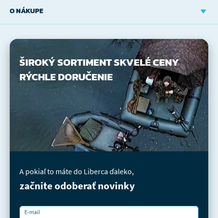
O NÁKUPE
ŠIROKÝ SORTIMENT
SKVELÉ CENY
RÝCHLE DORUČENIE
A pokiaľ to máte do Liberca ďaleko,
začnite odoberať novinky
E-mail