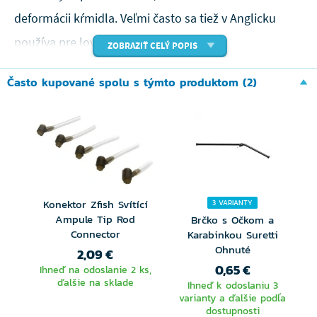
deformácii kŕmidla. Veľmi často sa tiež v Anglicku
používa pre lov v blízkosti ostrovov.
ZOBRAZIŤ CELÝ POPIS
Skvelou vychytávkou je uchytenie kŕmidla na
Často kupované spolu s týmto produktom (2)
obratlíka s karabínkou, vďaka tomu môžete kŕmidlo
ľahko vymeniť alebo zložiť pri ukončení lovu.
Konektor Zfish Svítící
3 VARIANTY
Ampule Tip Rod
Brčko s Očkom a
Connector
Karabinkou Suretti
Ohnuté
2,09 €
0,65 €
Ihneď na odoslanie 2 ks,
ďalšie na sklade
Ihneď k odoslaniu 3
varianty a ďalšie podľa
dostupnosti