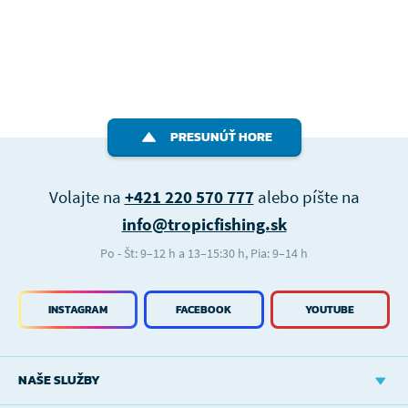
PRESUNÚŤ HORE
Volajte na
+421 220 570 777
alebo píšte na
info@tropicfishing.sk
Po - Št: 9–12 h a 13–15:30 h, Pia: 9–14 h
INSTAGRAM
FACEBOOK
YOUTUBE
NAŠE SLUŽBY