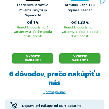
Feederové Krmítko
Krmítko Zfish ECO
Mivardi EasyGrip
Square Feeder
Square M
od 1 €
od 1,28 €
Ihneď k odoslaniu 5
Ihneď k odoslaniu 4
variantov a ďalšie podľa
varianty a ďalšie podľa
dostupnosti
dostupnosti
VYBERTE
VYBERTE
VARIANTU
VARIANTU
6 dôvodov, prečo
nakúpiť u
nás
Spoznajte nás
Doprava pri nákupe od 80 € zadarmo