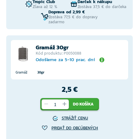
Tropic Club
Darček k nákupu
Zľava až 12 %
Zostáva 37,5 € do darčeka
Doprava od 2,99 €
Zostáva 77,5 € do dopravy
zadarmo
Gramáž 30gr
Kód produktu: P0050088
Odošleme za 5-10 prac. dní
Gramáž
30gr
2,5 €
DO KOŠÍKA
STRÁŽIŤ CENU
PRIDAŤ DO OBĽÚBENÝCH