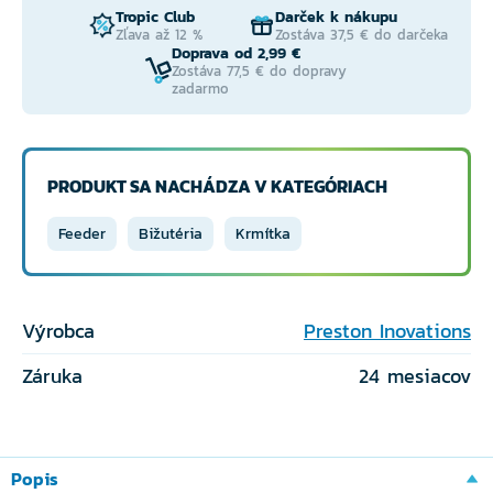
Tropic Club
Darček k nákupu
Zľava až 12 %
Zostáva 37,5 € do darčeka
Doprava od 2,99 €
Zostáva 77,5 € do dopravy
zadarmo
PRODUKT SA NACHÁDZA V KATEGÓRIACH
Feeder
Bižutéria
Krmítka
Výrobca
Preston Inovations
Záruka
24 mesiacov
Popis