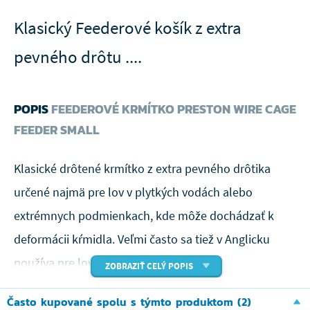
Klasický Feederové košík z extra
pevného drôtu ....
POPIS
FEEDEROVÉ KRMÍTKO PRESTON WIRE CAGE
FEEDER SMALL
Klasické drôtené krmítko z extra pevného drôtika
určené najmä pre lov v plytkých vodách alebo
extrémnych podmienkach, kde môže dochádzať k
deformácii kŕmidla. Veľmi často sa tiež v Anglicku
používa pre lov v blízkosti ostrovov.
ZOBRAZIŤ CELÝ POPIS
Skvelou vychytávkou je uchytenie kŕmidla na
Často kupované spolu s týmto produktom (2)