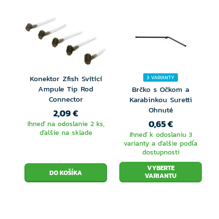
obratlíka s karabínkou, vďaka tomu môžete kŕmidlo
ľahko vymeniť alebo zložiť pri ukončení lovu.
Konektor Zfish Svítící
3 VARIANTY
Ampule Tip Rod
Brčko s Očkom a
Connector
Karabinkou Suretti
Ohnuté
2,09 €
0,65 €
Ihneď na odoslanie 2 ks,
ďalšie na sklade
Ihneď k odoslaniu 3
varianty a ďalšie podľa
dostupnosti
VYBERTE
VARIANTU