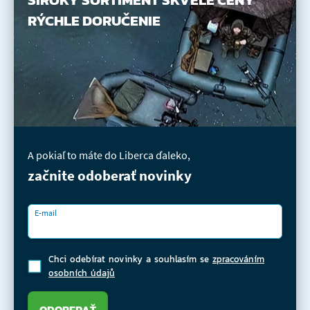
RÝCHLE DORUČENIE
A pokiaľ to máte do Liberca ďaleko,
začnite odoberať novinky
E-mail
Chci odebírat novinky a souhlasím se
zpracováním
osobních údajů
ODOBERAŤ