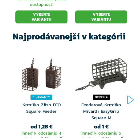
dostupnosti
VYBERTE
VYBERTE
VARIANTU
VARIANTU
Najprodávanejší v kategórii
4 VARIANTY
NOVINKA
Krmítko Zfish ECO
Feederové Krmítko
Square Feeder
Mivardi EasyGrip
Square M
od 1,28 €
od 1 €
Ihneď k odoslaniu 4
Ihneď k odoslaniu 5