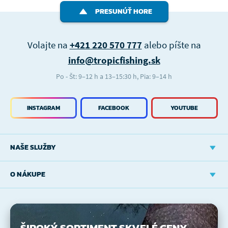
PRESUNÚŤ HORE
Volajte na
+421 220 570 777
alebo píšte na
info@tropicfishing.sk
Po - Št: 9–12 h a 13–15:30 h, Pia: 9–14 h
INSTAGRAM
FACEBOOK
YOUTUBE
NAŠE SLUŽBY
O NÁKUPE
ŠIROKÝ SORTIMENT
SKVELÉ CENY