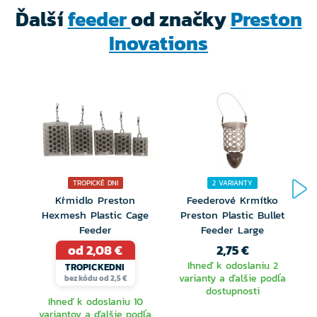
Ďalší
feeder
od značky
Preston
Inovations
TROPICKÉ DNI
2 VARIANTY
Kŕmidlo Preston
Feederové Krmítko
Hexmesh Plastic Cage
Preston Plastic Bullet
Feeder
Feeder Large
od 2,08 €
2,75 €
Ihneď k odoslaniu 2
TROPICKEDNI
varianty a ďalšie podľa
bez kódu od 2,5 €
dostupnosti
Ihneď k odoslaniu 10
variantov a ďalšie podľa